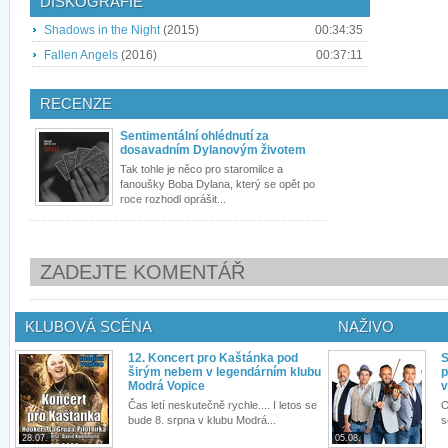
DISKOGRAFIE
Shadows in the Night
(2015)
00:34:35
Fallen Angels
(2016)
00:37:11
RECENZE
Sentimentální ohlédnutí za
dosavadním Dylanovým životem
Tak tohle je něco pro staromilce a
fanoušky Boba Dylana, který se opět po
roce rozhodl oprášit...
ZADEJTE KOMENTÁŘ
KLUBOVÁ SCÉNA
NAŽIVO
12. Koncert pro Kaštánka pod
S
širým nebem v legendárním klubu
p
Modrá Vopice
v
Čas letí neskutečně rychle.... I letos se
O
bude 8. srpna v klubu Modrá...
s
28.07.
05.08.