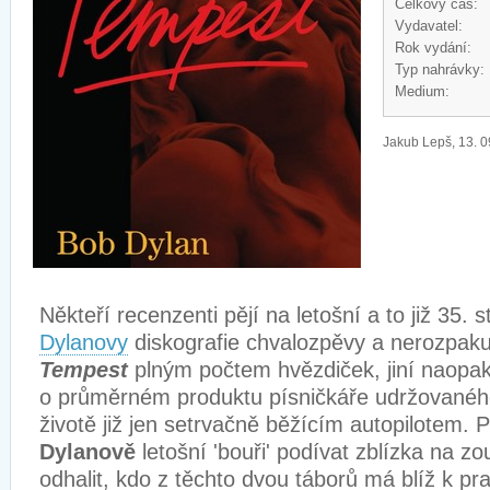
Celkový čas:
Vydavatel:
Rok vydání:
Typ nahrávky:
Medium:
Jakub Lepš, 13. 0
Někteří recenzenti pějí na letošní a to již 35. 
Dylanovy
diskografie chvalozpěvy a nerozpak
Tempest
plným počtem hvězdiček, jiní naopa
o průměrném produktu písničkáře udržovanéh
životě již jen setrvač
ně
běžícím autopilotem. 
Dylanově
letošní 'bouři' podívat zblízka na 
odhalit, kdo z těchto dvou táborů má blíž k pr