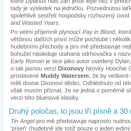
které Dylanův hlas září ještě lépe než v předc
tady je výsledek na jedničku. Pozvednutou lať
spolehlivě sestřelí hospodsky
rozhozen
ý úvod 
and Wasted Years
.
Po velmi příjemně plynoucí
Pay in Blood
, kter
většinou dalších písní může pochlubit i několi
hudebními přechody a pro mě představuje nejl
bohužel následuje utahaná odrhovačka s ná
Early Roman
je sice jako autor uvedený Dylan
o tak jasnou verzi
Dixonovy
hitovky
Hoochie 
proslavené
Muddy Watersem
, že by veškeré
měli dostat Dixonovi dědici. Odhlédnuto od tét
však musím přiznat, že se jedná o poměrně s
verzi této bluesové klasiky.
Druhý poločas, to jsou tři písně a 30
Tin Angel
pro mě představuje
naprosto nudno
'píseň'
(hudebně jde totiž pouze o jeden jediný