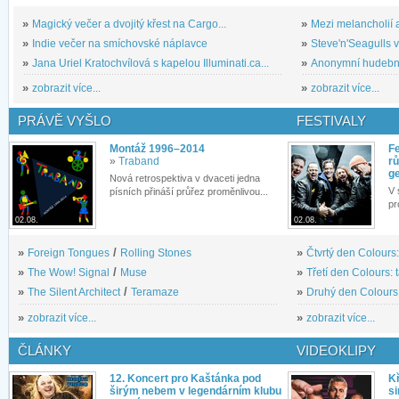
»
Magický večer a dvojitý křest na Cargo...
»
Mezi melancholií a
»
Indie večer na smíchovské náplavce
»
Steve'n'Seagulls v 
»
Jana Uriel Kratochvílová s kapelou Illuminati.ca...
»
Anonymní hudební 
»
zobrazit více...
»
zobrazit více...
PRÁVĚ VYŠLO
FESTIVALY
Montáž 1996–2014
Fe
»
Traband
rů
g
Nová retrospektiva v dvaceti jedna
V 
písních přináší průřez proměnlivou...
pr
02.08.
02.08.
»
Foreign Tongues
/
Rolling Stones
»
Čtvrtý den Colours:
»
The Wow! Signal
/
Muse
»
Třetí den Colours: 
»
The Silent Architect
/
Teramaze
»
Druhý den Colours: 
»
zobrazit více...
»
zobrazit více...
ČLÁNKY
VIDEOKLIPY
12. Koncert pro Kaštánka pod
Kř
širým nebem v legendárním klubu
si