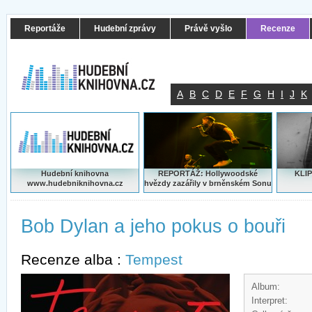
Reportáže
Hudební zprávy
Právě vyšlo
Recenze
A
B
C
D
E
F
G
H
I
J
K
Hudební knihovna
REPORTÁŽ: Hollywoodské
KLIP
www.hudebniknihovna.cz
hvězdy zazářily v brněnském Sonu
Bob Dylan a jeho pokus o bouři
Recenze alba :
Tempest
Album:
Interpret: