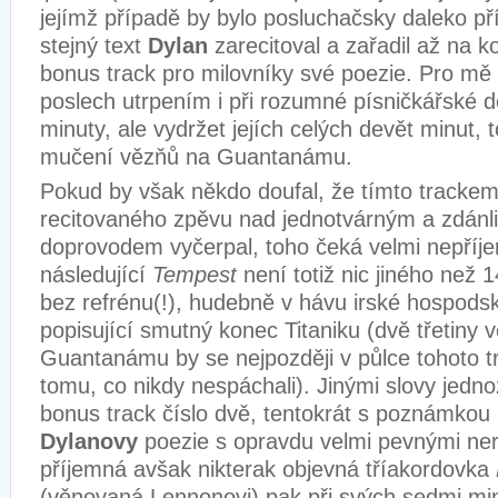
jejímž případě by bylo posluchačsky daleko př
stejný text
Dylan
zarecitoval a zařadil až na k
bonus track pro milovníky své poezie. Pro mě 
poslech utrpením i při rozumné písničkářské délc
minuty, ale vydržet jejích celých devět minut, t
mučení vězňů na Guantanámu.
Pokud by však někdo doufal, že tímto tracke
recitovaného zpěvu nad jednotvárným a zdánl
doprovodem vyčerpal, toho čeká velmi nepříj
následující
Tempest
není totiž nic jiného než 
bez refrénu(!), hudebně v hávu irské hospods
popisující smutný konec Titaniku (dvě třetiny 
Guantanámu by se nejpozději v půlce tohoto tra
tomu, co nikdy nespáchali). Jinými slovy jedn
bonus track číslo dvě, tentokrát s poznámkou
Dylanovy
poezie s opravdu velmi pevnými
ner
příjemná avšak nikterak objevná tříakordovka
(věnovaná Lennonovi) pak při svých sedmi mi