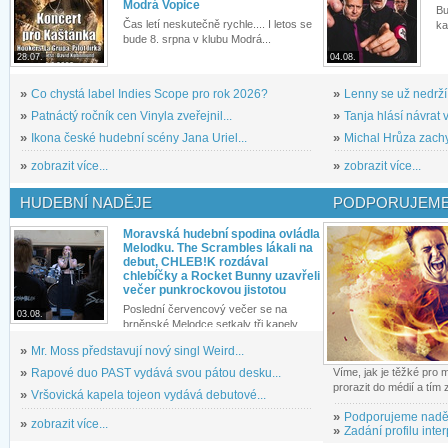
Modrá Vopice
Bu
Čas letí neskutečně rychle.... I letos se
ka
bude 8. srpna v klubu Modrá...
28.07.
04.08.
»
Co chystá label Indies Scope pro rok 2026?
»
Lenny se už nedrží
»
Patnáctý ročník cen Vinyla zveřejnil...
»
Tanja hlásí návrat v
»
Ikona české hudební scény Jana Uriel...
»
Michal Hrůza zachyc
»
zobrazit více...
»
zobrazit více...
HUDEBNÍ NADĚJE
PODPORUJEME
Moravská hudební spodina ovládla
Melodku. The Scrambles lákali na
debut, CHLEB!K rozdával
chlebíčky a Rocket Bunny uzavřeli
večer punkrockovou jistotou
Poslední červencový večer se na
03.08.
brněnské Melodce setkaly tři kapely...
»
Mr. Moss představují nový singl Weird...
»
Rapové duo PAST vydává svou pátou desku...
Víme, jak je těžké pro
prorazit do médií a tím
»
Vršovická kapela tojeon vydává debutové...
»
Podporujeme nadě
»
zobrazit více...
»
Zadání profilu inter