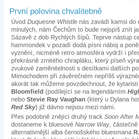
První polovina chvalitebně
Úvod
Duquesne Whistle
nás zavádí kamsi do 
minulých, nám Čechům to bude nejspíš znít ja
Sázavě z dob Rychlých šípů. Teprve nástup ce
hammondek v pozadí dodá písni náboj a poně
vyznění, nicméně retro atmosféra vydrží i př
překrásně zrnitého chrapláku, který píseň výra
zvukové zaměnitelnosti s desítkami dalších p
Mimochodem při závěrečném nepříliš výrazné
akorát tak můžeme povzdechnout, že kytarist
Bloomfield
(podílející se na legendárním
Hig
nebo
Stevie Ray Vaughan
(který u Dylana ho
Red Sky
) již dávno nejsou mezi námi.
Přes podobně znějící druhý track
Soon After M
dostaneme k bluesové
Narrow Way
, částečně
alternativnější alba černošského bluesmana
R