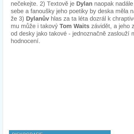
nečekejte. 2)
T
extově je
Dylan
naopak nadále 
sebe a fanoušky jeho poetiky by deska měla n
že 3)
Dylanův
hlas za ta léta dozrál k chrapti
mu může i takový
Tom Waits
závidět, a jeho z
od desky jako takové - jednoznačně zaslouží
hodnocení.