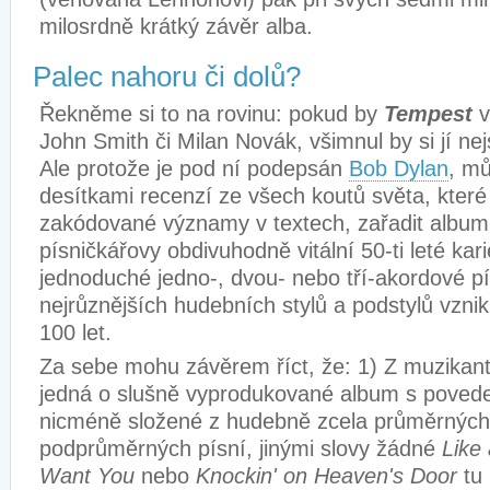
milosrdně krátký závěr alba.
Palec nahoru či dolů?
Řekněme si to na rovinu: pokud by
Tempest
John Smith či Milan Novák, všimnul by si jí ne
Ale protože je pod ní podepsán
Bob Dylan
, m
desítkami recenzí ze všech koutů světa, které
zakódované významy v textech, zařadit album
písničkářovy obdivuhodně vitální 50-ti leté kar
jednoduché jedno-, dvou- nebo tří-akordové p
nejrůznějších hudebních stylů a podstylů vzni
100 let.
Za sebe mohu závěrem říct, že: 1)
Z
muzikant
jedná o slušně vyprodukované album s poved
nicméně složené z hudebně zcela průměrných 
podprůměrných písní, jinými slovy žádné
Like 
Want You
nebo
Knockin
'
on
Heaven's
Door
tu