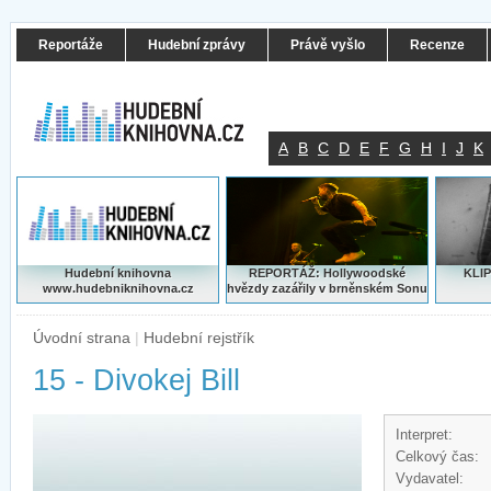
Reportáže
Hudební zprávy
Právě vyšlo
Recenze
A
B
C
D
E
F
G
H
I
J
K
Hudební knihovna
REPORTÁŽ: Hollywoodské
KLIP
www.hudebniknihovna.cz
hvězdy zazářily v brněnském Sonu
Úvodní strana
|
Hudební rejstřík
15 - Divokej Bill
Interpret:
Celkový čas:
Vydavatel: