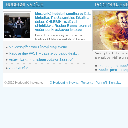
HUDEBNÍ NADĚJE
PODPORUJEME
Moravská hudební spodina ovládla
Melodku. The Scrambles lákali na
debut, CHLEB!K rozdával
chlebíčky a Rocket Bunny uzavřeli
večer punkrockovou jistotou
Poslední červencový večer se na
03.08.
brněnské Melodce setkaly tři kapely...
»
Mr. Moss představují nový singl Weird...
»
Rapové duo PAST vydává svou pátou desku...
Víme, jak je těžké pro
prorazit do médií a tím
»
Vršovická kapela tojeon vydává debutové...
»
Podporujeme nadě
»
zobrazit více...
»
Zadání profilu inter
© 2010 HudebniKnihovna.cz |
O Hudební knihovna
Reklama
Partneři
Kontakty