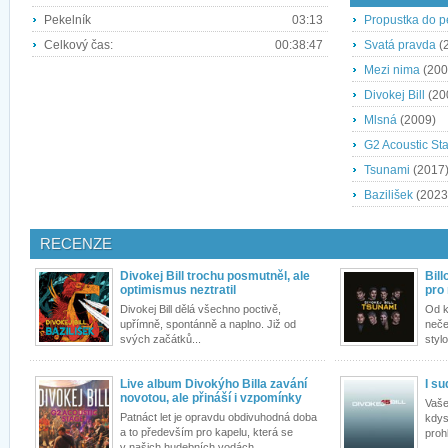
Pekelník
03:13
Propustka do p
Celkový čas:
00:38:47
Svatá pravda
(
Mezi nima
(200
Divokej Bill
(20
Mlsná
(2009)
G2 Acoustic St
Tsunami
(2017
Bazilišek
(2023
RECENZE
Divokej Bill trochu posmutněl, ale
Bill
optimismus neztratil
pro
Divokej Bill dělá všechno poctivě,
Od k
upřímně, spontánně a naplno. Již od
neče
svých začátků...
stylo
Live album Divokýho Billa zavání
I su
novotou, ale přináší i vzpomínky
Vaše
Patnáct let je opravdu obdivuhodná doba
kdys
a to především pro kapelu, která se
prohl
v našich hudebních vodách...