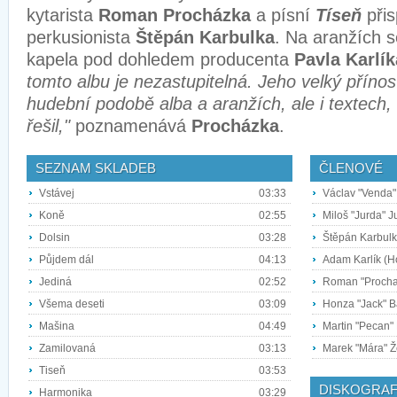
kytarista
Roman Procházka
a písní
Tíseň
přis
perkusionista
Štěpán Karbulka
. Na aranžích s
kapela pod dohledem producenta
Pavla Karlík
tomto albu je nezastupitelná. Jeho velký příno
hudební podobě alba a aranžích, ale i textech,
řešil,"
poznamenává
Procházka
.
SEZNAM SKLADEB
ČLENOVÉ
Vstávej
03:33
Václav "Venda"
Koně
02:55
Miloš "Jurda" J
Dolsin
03:28
Štěpán Karbulk
Půjdem dál
04:13
Adam Karlík (H
Jediná
02:52
Roman "Prochaj
Všema deseti
03:09
Honza "Jack" Bá
Mašina
04:49
Martin "Pecan"
Zamilovaná
03:13
Marek "Mára" Že
Tiseň
03:53
DISKOGRAF
Harmonika
03:29