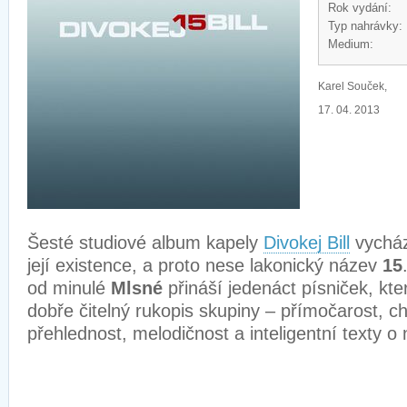
Rok vydání:
Typ nahrávky:
Medium:
Karel Souček,
17. 04. 2013
Šesté studiové album kapely
Divokej Bill
vycház
její existence, a proto nese lakonický název
15
od minulé
Mlsné
přináší jedenáct písniček, kte
dobře čitelný rukopis skupiny – přímočarost, ch
přehlednost, melodičnost a inteligentní texty o