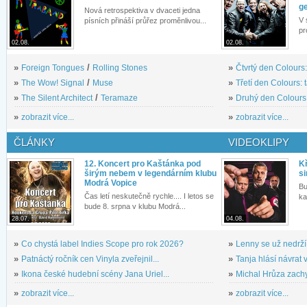
g
Nová retrospektiva v dvaceti jedna
V 
písních přináší průřez proměnlivou...
pr
02.08.
02.08.
»
Foreign Tongues
/
Rolling Stones
»
Čtvrtý den Colours:
»
The Wow! Signal
/
Muse
»
Třetí den Colours: 
»
The Silent Architect
/
Teramaze
»
Druhý den Colours: 
»
zobrazit více...
»
zobrazit více...
ČLÁNKY
VIDEOKLIPY
12. Koncert pro Kaštánka pod
Kř
širým nebem v legendárním klubu
si
Modrá Vopice
Bu
Čas letí neskutečně rychle.... I letos se
ka
bude 8. srpna v klubu Modrá...
28.07.
04.08.
»
Co chystá label Indies Scope pro rok 2026?
»
Lenny se už nedrží
»
Patnáctý ročník cen Vinyla zveřejnil...
»
Tanja hlásí návrat v
»
Ikona české hudební scény Jana Uriel...
»
Michal Hrůza zachyc
»
zobrazit více...
»
zobrazit více...