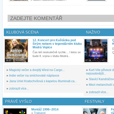
ZADEJTE KOMENTÁŘ
KLUBOVÁ SCÉNA
NAŽIVO
12. Koncert pro Kaštánka pod
Q
širým nebem v legendárním klubu
K
Modrá Vopice
D
Čas letí neskutečně rychle.... I letos se
Q
bude 8. srpna v klubu Modrá...
28.07.
07.08.
»
Magický večer a dvojitý křest na Cargo...
»
Kurt Vile přiveze
nejosobnější...
»
Indie večer na smíchovské náplavce
»
Slavící Kandráčov
»
Jana Uriel Kratochvílová s kapelou Illuminati.ca...
»
Mezi melancholií a
»
zobrazit více...
»
zobrazit více...
PRÁVĚ VYŠLO
FESTIVALY
Montáž 1996–2014
Fe
»
Traband
rů