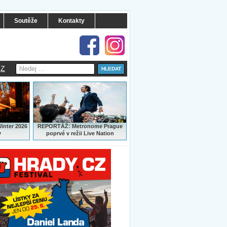
Soutěže
Kontakty
Z
:
Winter 2026
REPORTÁŽ
Metronome Prague
y
poprvé v režii Live Nation