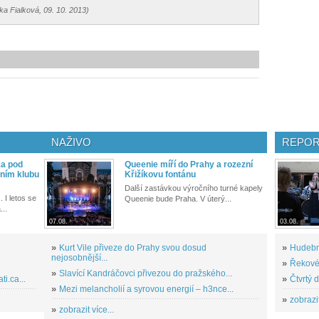
tka Fialková, 09. 10. 2013)
NAŽIVO
REPOR
ka pod
Queenie míří do Prahy a rozezní
ním klubu
Křižíkovu fontánu
Další zastávkou výročního turné kapely
. I letos se
Queenie bude Praha. V úterý...
...
07.08.
03.08.
»
Kurt Vile přiveze do Prahy svou dosud
»
Hudební
nejosobnější...
»
Řekové 
»
Slavící Kandráčovci přivezou do pražského...
i.ca...
»
Čtvrtý 
»
Mezi melancholií a syrovou energií – h3nce...
»
zobrazit
»
zobrazit více...