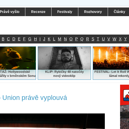
Právě vyšlo
Recenze
Festivaly
Rozhovory
Články
B
C
D
E
F
G
H
I
J
K
L
M
N
O
P
Q
R
S
T
U
V
W
X
Y
ÁŽ: Hollywoodské
KLIP: Rybičky 48 natočily
FESTIVAL:
Let It Roll 
ářily v brněnském Sonu
nový
videoklip
lámal rekord
 Union právě vyplouvá