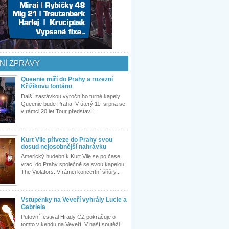
NÍ ZPRÁVY
Queenie míří do Prahy a rozezní
Křižíkovu fontánu
Další zastávkou výročního turné kapely
Queenie bude Praha. V úterý 11. srpna se
v rámci 20 let Tour představí...
Kurt Vile přiveze do Prahy svou
dosud nejosobnější nahrávku
Americký hudebník Kurt Vile se po čase
vrací do Prahy společně se svou kapelou
The Violators. V rámci koncertní šňůry...
Vstupenky na Veveří vyhrály Lucie a
Gabriela
Putovní festival Hrady CZ pokračuje o
tomto víkendu na Veveří. V naší soutěži