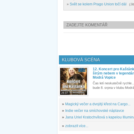
»
Svět se kolem Prago Union točí dál
(Ji
ZADEJTE KOMENTÁŘ
KLUBOVÁ SCÉNA
12. Koncert pro Kaštán
širým nebem v legendár
Modrá Vopice
Čas letí neskutečně rychle...
bude 8. srpna v klubu Modrá
28.07.
»
Magický večer a dvojitý křest na Cargo...
»
Indie večer na smíchovské náplavce
»
Jana Uriel Kratochvílová s kapelou Illuminat
»
zobrazit více...