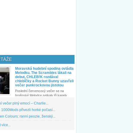
TÁŽE
Moravská hudební spodina ovládla
Melodku. The Scrambles lákali na
debut, CHLEB!K rozdával
chlebíčky a Rocket Bunny uzavřeli
večer punkrockovou jistotou
Poslední červencový večer se na
brněnské Melodce setkaly tři kapely...
 večer plný emocí – Charlie...
1000Mods přivezli horké počasí...
den Colours: ranní peozie, ženský...
 více...