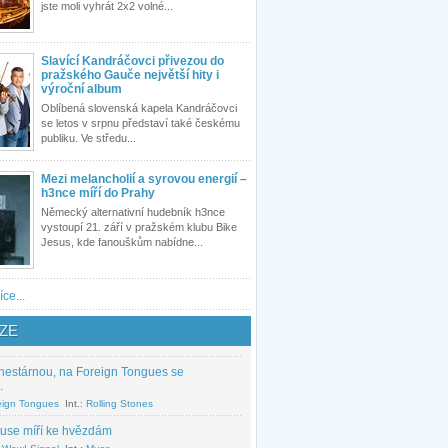
jste moli vyhrát 2x2 volné...
Slavící Kandráčovci přivezou do
pražského Gauče největší hity i
výroční album
Oblíbená slovenská kapela Kandráčovci
se letos v srpnu představí také českému
publiku. Ve středu...
Mezi melancholií a syrovou energií –
h3nce míří do Prahy
Německý alternativní hudebník h3nce
vystoupí 21. září v pražském klubu Bike
Jesus, kde fanouškům nabídne...
íce...
ZE
nestárnou, na Foreign Tongues se
.
eign Tongues
Int.:
Rolling Stones
use míří ke hvězdám