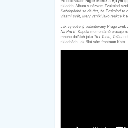
Po bokovkách
Rigor Mortiz
a
A)Tým
(s
skladeb. Album s názvem Zvukoloď vznika
Každopádně se dá říct, že Zvukoloď to ce
vlastní svět, který vznikl jako reakce 
Jak vylepšený patentovaný Prago zvuk z
Na Prd II
. Kapela momentálně pracuje n
mnoho dalších jako
To I Tohle, Tuláci
ne
skladbách, jak říká sám frontman Kato.