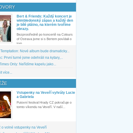
OVORY
Bert & Friends: Každý koncert je
wimbledonský zápas a každý den
je bílé plátno, na kterém tvoříme
obrazy.
Bezprostředně po koncertě na Colours
of Ostrava jsme si s Bertem povídali o
tom,...
 Temptation: Nové album bude dramaticky...
: První turné jsme odehráli na kytary,...
imes Only: Neřídíme kapelu jako...
t více...
ĚŽE
Vstupenky na Veveří vyhrály Lucie
a Gabriela
Putovní festival Hrady CZ pokračuje o
tomto víkendu na Veveří. V naší...
 o volné vstupenky na Veveří