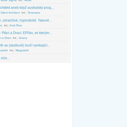
 Wow! Signal
Int.:
Muse
chitekt aneb když australský prog,...
Silent Architect
Int.:
Teramaze
, uhrančivé, hypnotické. Takové...
ic
Int.:
Acid Row
 Ptáci a Draci: EPčko, se kterým...
i a Draci
Int.:
Jinany
 se (studiově) loučí vynikající...
adeth
Int.:
Megadeth
 více...