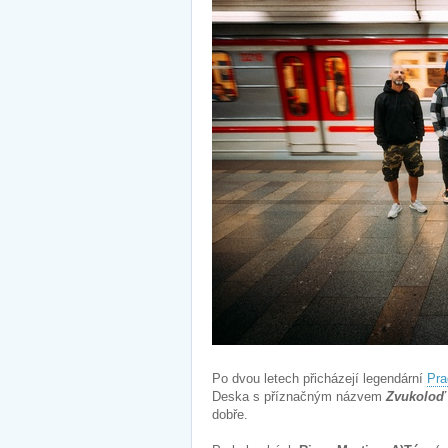
Po dvou letech přicházejí legendární
Pra
Deska s příznačným názvem
Zvukoloď
dobře.