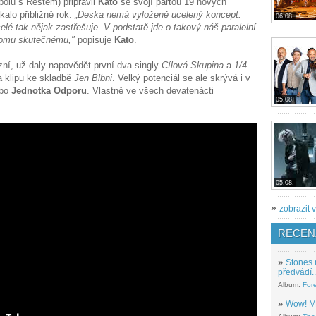
polu s Restem) připravil
Kato
se svojí partou 19 nových
lo přibližně rok.
„Deska nemá vyloženě ucelený koncept.
06.08.
lé tak nějak zastřešuje. V podstatě jde o takový náš paralelní
k tomu skutečnému,"
popisuje
Kato
.
ní, už daly napovědět první dva singly
Cílová Skupina
a
1/4
a klipu ke skladbě
Jen Blbni
. Velký potenciál se ale skrývá i v
bo
Jednotka Odporu
. Vlastně ve všech devatenácti
05.08.
05.08.
»
zobrazit v
RECEN
»
Stones 
předvádí..
Album:
For
»
Wow! M