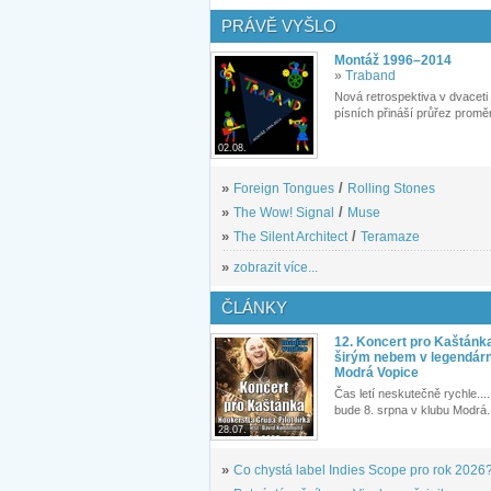
PRÁVĚ VYŠLO
Montáž 1996–2014
»
Traband
Nová retrospektiva v dvaceti
písních přináší průřez proměn
02.08.
»
Foreign Tongues
/
Rolling Stones
»
The Wow! Signal
/
Muse
»
The Silent Architect
/
Teramaze
»
zobrazit více...
ČLÁNKY
12. Koncert pro Kaštánk
širým nebem v legendár
Modrá Vopice
Čas letí neskutečně rychle.... 
bude 8. srpna v klubu Modrá.
28.07.
»
Co chystá label Indies Scope pro rok 2026