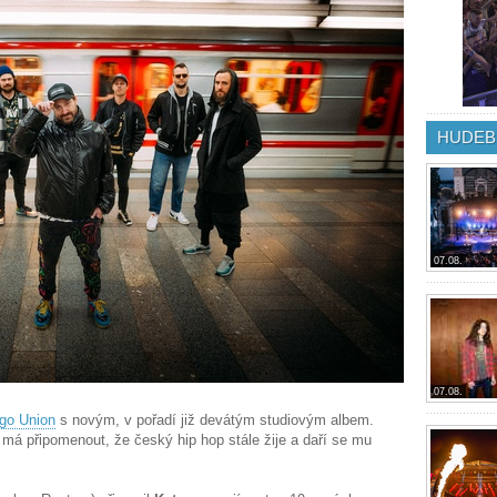
HUDEB
07.08.
07.08.
go Union
s novým, v pořadí již devátým studiovým albem.
má připomenout, že český hip hop stále žije a daří se mu