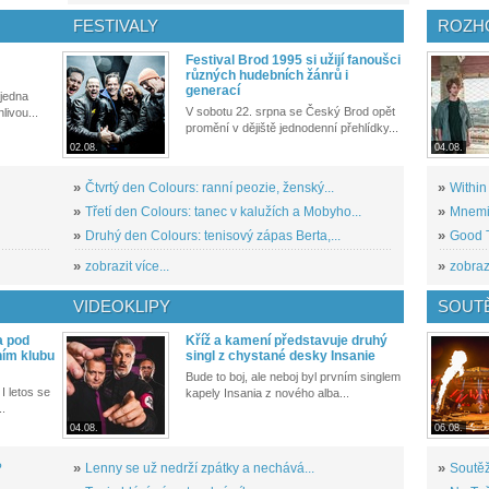
FESTIVALY
ROZH
Festival Brod 1995 si užijí fanoušci
různých hudebních žánrů i
generací
 jedna
V sobotu 22. srpna se Český Brod opět
livou...
promění v dějiště jednodenní přehlídky...
02.08.
04.08.
»
Čtvrtý den Colours: ranní peozie, ženský...
»
Within
»
Třetí den Colours: tanec v kalužích a Mobyho...
»
Mnemic
»
Druhý den Colours: tenisový zápas Berta,...
»
Good T
»
zobrazit více...
»
zobrazi
VIDEOKLIPY
SOUT
a pod
Kříž a kamení představuje druhý
ním klubu
singl z chystané desky Insanie
Bude to boj, ale neboj byl prvním singlem
I letos se
kapely Insania z nového alba...
..
04.08.
06.08.
?
»
Lenny se už nedrží zpátky a nechává...
»
Soutěž