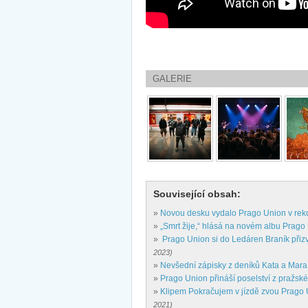
GALERIE
Související obsah:
»
Novou desku vydalo Prago Union v rek
»
„Smrt žije,“ hlásá na novém albu Prago
»
Prago Union si do Ledáren Braník přizva
2023)
»
Nevšední zápisky z deníků Kata a Mara
»
Prago Union přináší poselství z pražské
»
Klipem Pokračujem v jízdě zvou Prago 
2021)