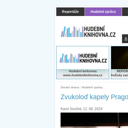
Reportáže
Hudební zprávy
A
Hudební knihovna
REPORT
www.hudebniknihovna.cz
hvězdy zaz
Úvodní strana
|
Hudební zprávy
Zvukoloď kapely Prago
Karel Souček, 12. 08. 2024