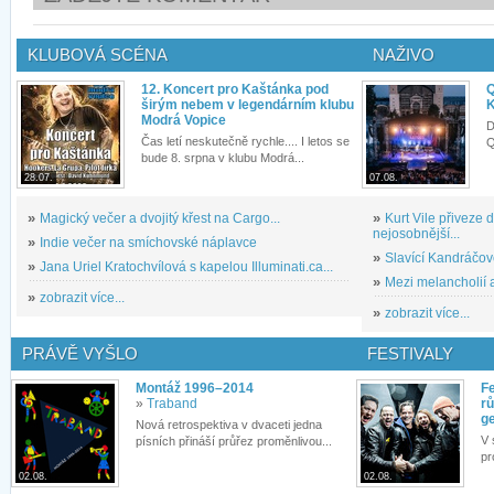
KLUBOVÁ SCÉNA
NAŽIVO
12. Koncert pro Kaštánka pod
Q
širým nebem v legendárním klubu
K
Modrá Vopice
D
Čas letí neskutečně rychle.... I letos se
Q
bude 8. srpna v klubu Modrá...
28.07.
07.08.
»
Magický večer a dvojitý křest na Cargo...
»
Kurt Vile přiveze
nejosobnější...
»
Indie večer na smíchovské náplavce
»
Slavící Kandráčov
»
Jana Uriel Kratochvílová s kapelou Illuminati.ca...
»
Mezi melancholií a
»
zobrazit více...
»
zobrazit více...
PRÁVĚ VYŠLO
FESTIVALY
Montáž 1996–2014
Fe
»
Traband
rů
g
Nová retrospektiva v dvaceti jedna
V 
písních přináší průřez proměnlivou...
pr
02.08.
02.08.