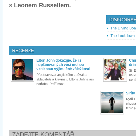
s
Leonem Russellem.
DISKOGRAF
The Diving Boa
The Lockdown 
RECENZE
Elton John dokazuje, že i z
Chu
neplánovaných věcí mohou
dri
vzniknout výjimečné záležitosti
Sir 
Představovat anglického zpěváka,
na k
skladatele a klavíristu Eltona Johna asi
sent
netřeba. Patří mezi...
Sirův
Rytíř 
chystá
tento (
ZADEJTE KOMENTÁŘ