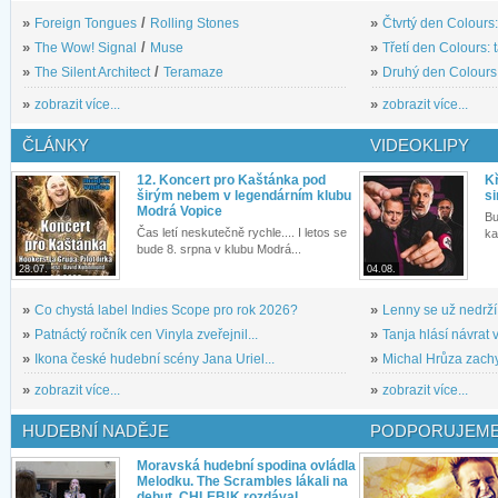
»
Foreign Tongues
/
Rolling Stones
»
Čtvrtý den Colours:
»
The Wow! Signal
/
Muse
»
Třetí den Colours: 
»
The Silent Architect
/
Teramaze
»
Druhý den Colours: 
»
zobrazit více...
»
zobrazit více...
ČLÁNKY
VIDEOKLIPY
12. Koncert pro Kaštánka pod
Kř
širým nebem v legendárním klubu
si
Modrá Vopice
Bu
Čas letí neskutečně rychle.... I letos se
ka
bude 8. srpna v klubu Modrá...
28.07.
04.08.
»
Co chystá label Indies Scope pro rok 2026?
»
Lenny se už nedrží
»
Patnáctý ročník cen Vinyla zveřejnil...
»
Tanja hlásí návrat v
»
Ikona české hudební scény Jana Uriel...
»
Michal Hrůza zachyc
»
zobrazit více...
»
zobrazit více...
HUDEBNÍ NADĚJE
PODPORUJEME
Moravská hudební spodina ovládla
Melodku. The Scrambles lákali na
debut, CHLEB!K rozdával