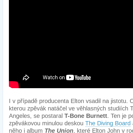
I v případě producenta Elton vsadil na jistotu.
kterou zpěvák natáčel ve věhlasných studiích T
Angeles, se postaral
T-Bone Burnett
. Ten je 
zpěvákovou minulou deskou
The Diving Board
něho i album
The Union
, které Elton John v ro