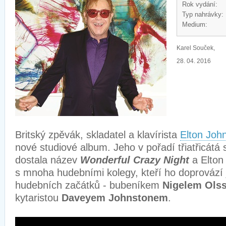
Rok vydání:
Typ nahrávky:
Medium:
Karel Souček,
28. 04. 2016
Britský zpěvák, skladatel a klavírista
Elton Joh
nové studiové album. Jeho v pořadí třiatřicátá
dostala název
Wonderful Crazy Night
a Elton 
s mnoha hudebními kolegy, kteří ho doprovází j
hudebních začátků - bubeníkem
Nigelem Ols
kytaristou
Daveyem Johnstonem
.