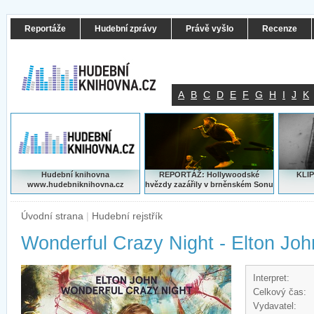
Reportáže
Hudební zprávy
Právě vyšlo
Recenze
A
B
C
D
E
F
G
H
I
J
K
Hudební knihovna
REPORTÁŽ: Hollywoodské
KLIP
www.hudebniknihovna.cz
hvězdy zazářily v brněnském Sonu
Úvodní strana
|
Hudební rejstřík
Wonderful Crazy Night - Elton Joh
Interpret:
Celkový čas:
Vydavatel: