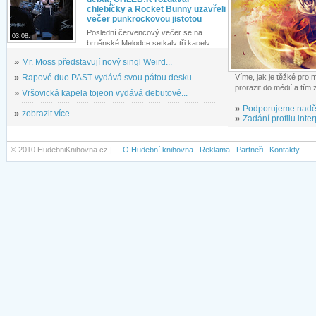
chlebíčky a Rocket Bunny uzavřeli
večer punkrockovou jistotou
Poslední červencový večer se na
03.08.
brněnské Melodce setkaly tři kapely...
»
Mr. Moss představují nový singl Weird...
»
Rapové duo PAST vydává svou pátou desku...
Víme, jak je těžké pro
prorazit do médií a tím
»
Vršovická kapela tojeon vydává debutové...
»
Podporujeme nadě
»
zobrazit více...
»
Zadání profilu inter
© 2010 HudebniKnihovna.cz |
O Hudební knihovna
Reklama
Partneři
Kontakty