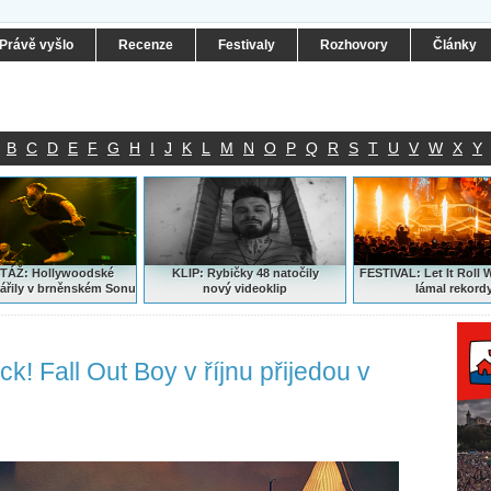
Právě vyšlo
Recenze
Festivaly
Rozhovory
Články
B
C
D
E
F
G
H
I
J
K
L
M
N
O
P
Q
R
S
T
U
V
W
X
Y
ÁŽ: Hollywoodské
KLIP: Rybičky 48 natočily
FESTIVAL:
Let It Roll 
ářily v brněnském Sonu
nový
videoklip
lámal rekord
! Fall Out Boy v říjnu přijedou v