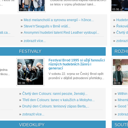
. I letos se
Oblíbená slovenská kapela Kandráčovci
...
se letos v srpnu představí také...
05.08.
03.08.
»
Mezi melancholií a syrovou energií – h3nce...
»
Hudební
»
Steve'n'Seagulls v Brně vrátí...
»
Řekové 
i.ca...
»
Anonymní hudební talent Red Leather vystoupí...
»
Čtvrtý 
»
zobrazit více...
»
zobrazit
FESTIVALY
ROZH
Festival Brod 1995 si užijí fanoušci
různých hudebních žánrů i
generací
 jedna
V sobotu 22. srpna se Český Brod opět
livou...
promění v dějiště jednodenní přehlídky...
02.08.
04.08.
»
Čtvrtý den Colours: ranní peozie, ženský...
»
Within
»
Třetí den Colours: tanec v kalužích a Mobyho...
»
Mnemic
»
Druhý den Colours: tenisový zápas Berta,...
»
Good T
»
zobrazit více...
»
zobrazi
VIDEOKLIPY
SOUT