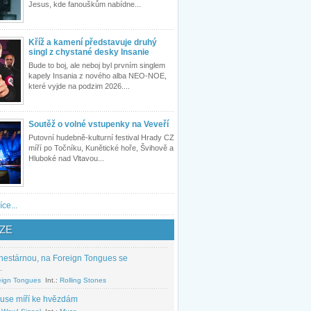
Jesus, kde fanouškům nabídne...
Kříž a kamení představuje druhý
singl z chystané desky Insanie
Bude to boj, ale neboj byl prvním singlem
kapely Insania z nového alba NEO-NOE,
které vyjde na podzim 2026....
Soutěž o volné vstupenky na Veveří
Putovní hudebně-kulturní festival Hrady CZ
míří po Točníku, Kunětické hoře, Švihově a
Hluboké nad Vltavou...
íce...
ZE
nestárnou, na Foreign Tongues se
.
eign Tongues
Int.:
Rolling Stones
use míří ke hvězdám