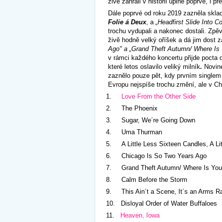
živě zahráli v historii úplně poprvé, i 
Dále poprvé od roku 2019 zazněla sklad
Folie á Deux
, a
„
Headfirst Slide Into 
trochu vydupali a nakonec dostali. Zp
živě hodně velký oříšek a dá jim dost z
Ago" a „
Grand Theft Autumn/ Where Is
v rámci každého koncertu přijde pocta
které letos oslavilo veliký milník
.
Novin
zaznělo pouze pět, kdy prvním single
Evropu nejspíše trochu změní, ale v C
1.
Love From the Other Side
2.
The Phoenix
3.
Sugar, We´re Going Down
4.
Uma Thurman
5.
A Little Less Sixteen Candles, A L
6.
Chicago Is So Two Years Ago
7.
Grand Theft Autumn/ Where Is You
8.
Calm Before the Storm
9.
This Ain´t a Scene, It´s an Arms R
10.
Disloyal Order of Water Buffaloes
11.
Heaven, Iowa