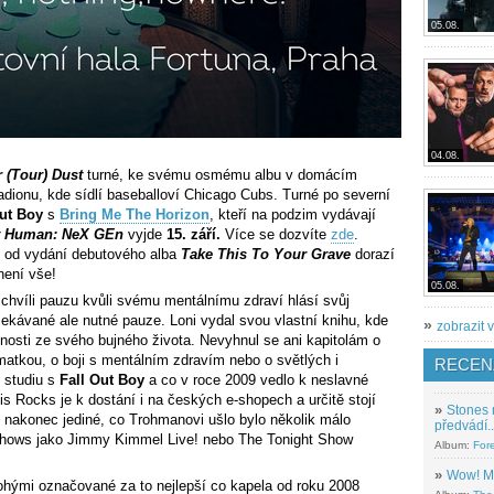
05.08.
04.08.
 (Tour) Dust
turné, ke svému osmému albu v domácím
dionu, kde sídlí baseballoví Chicago Cubs. Turné po severní
Out Boy
s
Bring Me The Horizon
, kteří na podzim vydávají
t Human: NeX GEn
vyjde
15. září.
Více se dozvíte
zde
.
et od vydání debutového alba
Take This To Your Grave
dorazí
 není vše!
05.08.
a chvíli pauzu kvůli svému mentálnímu zdraví hlásí svůj
ekávané ale nutné pauze. Loni vydal svou vlastní knihu, kde
»
zobrazit v
nosti ze svého bujného života. Nevyhnul se ani kapitolám o
atkou, o boji s mentálním zdravím nebo o světlých i
RECEN
 studiu s
Fall Out Boy
a co v roce 2009 vedlo k neslavné
s Rocks je k dostání i na českých e-shopech a určitě stojí
»
Stones 
e nakonec jediné, co Trohmanovi ušlo bylo několik málo
předvádí..
 shows jako Jimmy Kimmel Live! nebo The Tonight Show
Album:
For
»
Wow! M
hými označované za to nejlepší co kapela od roku 2008