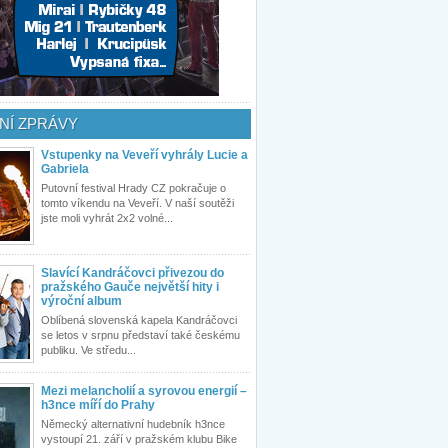
NÍ ZPRÁVY
Vstupenky na Veveří vyhrály Lucie a
Gabriela
Putovní festival Hrady CZ pokračuje o
tomto víkendu na Veveří. V naší soutěži
jste moli vyhrát 2x2 volné...
Slavící Kandráčovci přivezou do
pražského Gauče největší hity i
výroční album
Oblíbená slovenská kapela Kandráčovci
se letos v srpnu představí také českému
publiku. Ve středu...
Mezi melancholií a syrovou energií –
h3nce míří do Prahy
Německý alternativní hudebník h3nce
vystoupí 21. září v pražském klubu Bike