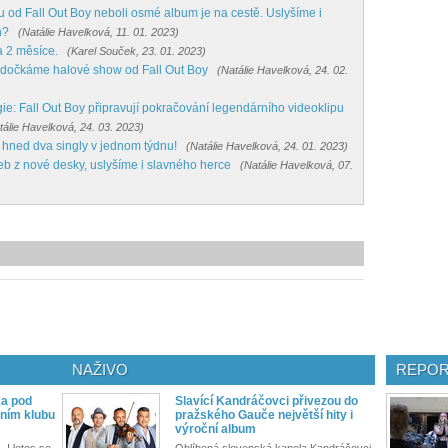
u od Fall Out Boy neboli osmé album je na cestě. Uslyšíme i
n?
(Natálie Havelková, 11. 01. 2023)
a 2 měsíce.
(Karel Souček, 23. 01. 2023)
 se dočkáme halové show od Fall Out Boy
(Natálie Havelková, 24. 02.
ie: Fall Out Boy připravují pokračování legendárního videoklipu
tálie Havelková, 24. 03. 2023)
í hned dva singly v jednom týdnu!
(Natálie Havelková, 24. 01. 2023)
deb z nové desky, uslyšíme i slavného herce
(Natálie Havelková, 07.
NAŽIVO
REPOR
ka pod
Slavící Kandráčovci přivezou do
ním klubu
pražského Gauče největší hity i
výroční album