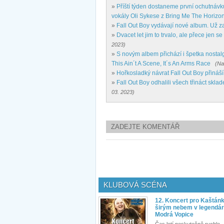
»
Příští týden dostaneme první ochutnávk
vokály Oli Sykese z Bring Me The Horizo
»
Fall Out Boy vydávají nové album. Už z
»
Dvacet let jim to trvalo, ale přece jen
2023)
»
S novým albem přichází i špetka nostalg
This Ain´t A Scene, It´s An Arms Race
(Na
»
Hořkosladký návrat Fall Out Boy přináš
»
Fall Out Boy odhalili všech třináct skla
03. 2023)
ZADEJTE KOMENTÁŘ
KLUBOVÁ SCÉNA
12. Koncert pro Kaštán
širým nebem v legendár
Modrá Vopice