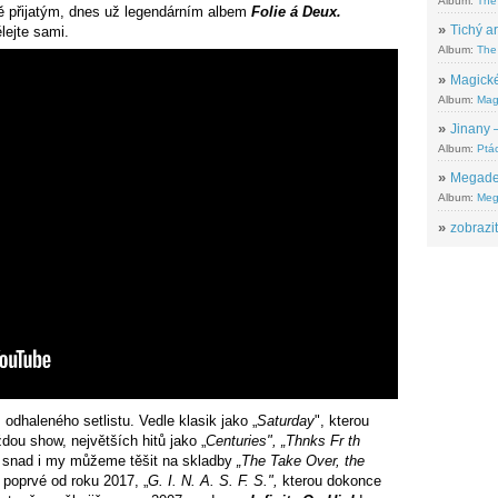
Album:
The
tně přijatým, dnes už legendárním albem
Folie á Deux.
»
Tichý ar
lejte sami.
Album:
The 
»
Magické
Album:
Mag
»
Jinany –
Album:
Ptác
»
Megadeth
Album:
Meg
»
zobrazit
odhaleného setlistu. Vedle klasik jako „
Saturday
", kterou
dou show, největších hitů jako „
Centuries", „Thnks Fr th
snad i my můžeme těšit na skladby
„The Take Over, the
t poprvé od roku 2017, „
G. I. N. A. S. F. S.",
kterou dokonce