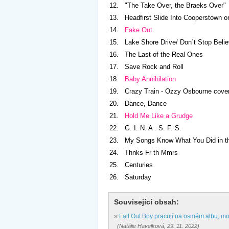
12.
"The Take Over, the Braeks Over"
13.
Headfirst Slide Into Cooperstown o
14.
Fake Out
15. Lake Shore Drive/ Don´t Stop Believi
16.
The Last of the Real Ones
17.
Save Rock and Roll
18.
Baby Annihilation
19.
Crazy Train - Ozzy Osbourne cove
20. Dance, Dance
21.
Hold Me Like a Grudge
22.
G. I. N. A . S. F. S.
23. My Songs Know What You Did in the
24.
Thnks Fr th Mmrs
25.
Centuries
26. Saturday
Související obsah:
»
Fall Out Boy pracují na osmém albu, mohl
(Natálie Havelková, 29. 11. 2022)