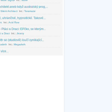
 Wow! Signal
Int.:
Muse
chitekt aneb když australský prog,...
Silent Architect
Int.:
Teramaze
, uhrančivé, hypnotické. Takové...
ic
Int.:
Acid Row
 Ptáci a Draci: EPčko, se kterým...
i a Draci
Int.:
Jinany
 se (studiově) loučí vynikající...
adeth
Int.:
Megadeth
 více...