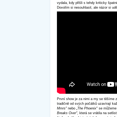
vydala, kdy přišli s tehdy kriticky špa
Dovolím si nesouhlasit, ale názor si udě
První show je za nimi a my se těšíme z 
tradičně od svých počátků uzavírají kaž
Mmrs"
nebo
„The Phoenix
" se můžeme 
Breaks Over",
která se vrátila na setlis