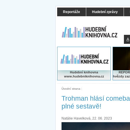
Reportáže
Hudební zprávy
A
Hudební knihovna
REPORT
www.hudebniknihovna.cz
hvězdy zaz
Úvodní strana
|
Trohman hlásí comeback
plné sestavě!
Natálie Havelková, 22. 06. 2023