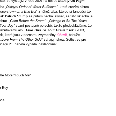
přesto, že vyšla již v roce 2007 na desce
Infinity On High
!
ba „
Disloyal Order of Water Buffaloes
",
která otevírá album
Cooperstown on a Bad Bet
" z téhož alba
, kterou si fanoušci tak
ěvák
Patrick Stump
se přitom nechal slyšet, že tato skladba je
abrat
. „Calm Before the Storm", „Chicago Is So Two Years
 Your Boy
"
zazní postupně po sobě, takže předpokládáme, že
 debutovému albu
Take This To Your Grave
z roku 2003,
ek, které jsou v seznamu zvýrazněny
růžově
, bohužel
m
„Love From The Other Side
" zahajují show. Setlist se pro
hicagu 21. června vypadal následovně:
ittle More "Touch Me"
r Boy
ace