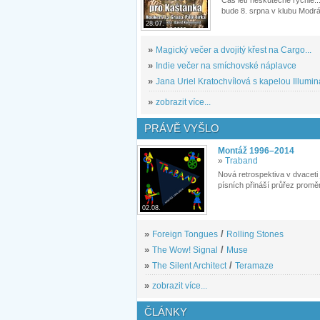
Čas letí neskutečně rychle...
bude 8. srpna v klubu Modrá
28.07.
»
Magický večer a dvojitý křest na Cargo...
»
Indie večer na smíchovské náplavce
»
Jana Uriel Kratochvílová s kapelou Illuminat
»
zobrazit více...
PRÁVĚ VYŠLO
Montáž 1996–2014
»
Traband
Nová retrospektiva v dvaceti
písních přináší průřez proměn
02.08.
»
Foreign Tongues
/
Rolling Stones
»
The Wow! Signal
/
Muse
»
The Silent Architect
/
Teramaze
»
zobrazit více...
ČLÁNKY