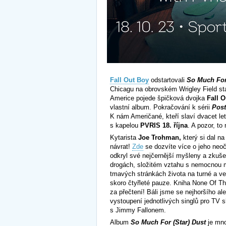
Fall Out Boy
odstartovali
So Much For
Chicagu na obrovském Wrigley Field sta
Americe pojede špičková dvojka
Fall 
vlastní album. Pokračování k sérii
Pos
K nám Američané, kteří slaví dvacet l
s kapelou
PVRIS 18. října
. A pozor, to
Kytarista
Joe Trohman,
který si dal n
návrat!
Zde
se dozvíte více o jeho neoč
odkryl své nejčernější myšleny a zkuše
drogách, složitém vztahu s nemocnou m
tmavých stránkách života na turné a ve
skoro čtyřleté pauze. Kniha None Of Thi
za přečtení! Báli jsme se nejhoršího al
vystoupení jednotlivých singlů pro TV
s Jimmy Fallonem.
Album
So Much For (Star) Dust
je mno