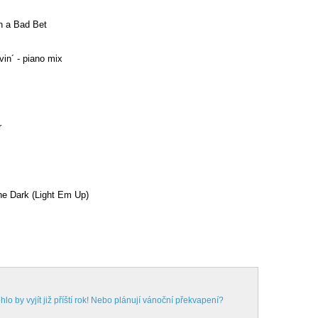
n a Bad Bet
n´ - piano mix
r
 Dark (Light Em Up)
o by vyjít již příští rok! Nebo plánují vánoční překvapení?