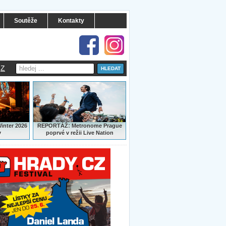
Soutěže
Kontakty
Z
:
Winter 2026
REPORTÁŽ
Metronome Prague
y
poprvé v režii Live Nation