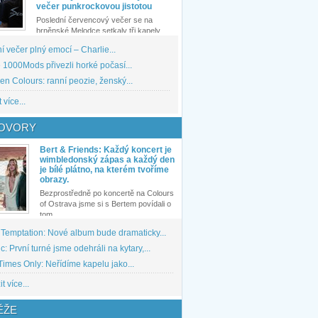
večer punkrockovou jistotou
Poslední červencový večer se na
brněnské Melodce setkaly tři kapely...
 večer plný emocí – Charlie...
1000Mods přivezli horké počasí...
den Colours: ranní peozie, ženský...
 více...
OVORY
Bert & Friends: Každý koncert je
wimbledonský zápas a každý den
je bílé plátno, na kterém tvoříme
obrazy.
Bezprostředně po koncertě na Colours
of Ostrava jsme si s Bertem povídali o
tom,...
 Temptation: Nové album bude dramaticky...
: První turné jsme odehráli na kytary,...
imes Only: Neřídíme kapelu jako...
t více...
ĚŽE