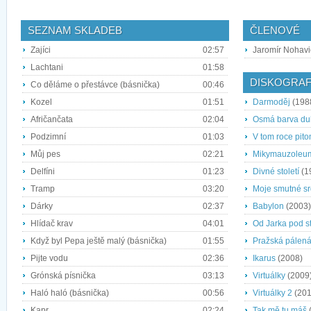
SEZNAM SKLADEB
ČLENOVÉ
Zajíci
02:57
Jaromír Nohavi
Lachtani
01:58
DISKOGRAF
Co děláme o přestávce (básnička)
00:46
Kozel
01:51
Darmoděj
(198
Afričančata
02:04
Osmá barva du
Podzimní
01:03
V tom roce pit
Můj pes
02:21
Mikymauzoleu
Delfíni
01:23
Divné století
(1
Tramp
03:20
Moje smutné s
Dárky
02:37
Babylon
(2003)
Hlídač krav
04:01
Od Jarka pod s
Když byl Pepa ještě malý (básnička)
01:55
Pražská pálen
Pijte vodu
02:36
Ikarus
(2008)
Grónská písnička
03:13
Virtuálky
(2009
Haló haló (básnička)
00:56
Virtuálky 2
(201
Kapr
02:24
Tak mě tu máš