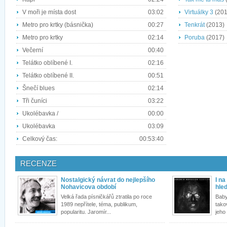
V moři je místa dost
03:02
Virtuálky 3
(201
Metro pro krtky (básnička)
00:27
Tenkrát
(2013)
Metro pro krtky
02:14
Poruba
(2017)
Večerní
00:40
Telátko oblíbené I.
02:16
Telátko oblíbené II.
00:51
Šnečí blues
02:14
Tři čuníci
03:22
Ukolébavka /
00:00
Ukolébavka
03:09
Celkový čas:
00:53:40
RECENZE
Nostalgický návrat do nejlepšího
I na
Nohavicova období
hle
Velká řada písničkářů ztratila po roce
Baby
1989 nepřítele, téma, publikum,
tako
popularitu. Jaromír...
jeho