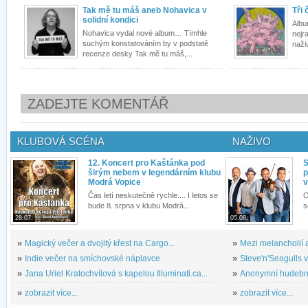
Tak mě tu máš aneb Nohavica v
Tři 
solidní kondici
Albu
Nohavica vydal nové album… Tímhle
nejr
suchým konstatováním by v podstatě
naži
recenze desky Tak mě tu máš,...
ZADEJTE KOMENTÁŘ
KLUBOVÁ SCÉNA
NAŽIVO
12. Koncert pro Kaštánka pod
S
širým nebem v legendárním klubu
p
Modrá Vopice
v
Čas letí neskutečně rychle.... I letos se
O
bude 8. srpna v klubu Modrá...
s
28.07.
05.08.
»
Magický večer a dvojitý křest na Cargo...
»
Mezi melancholií a
»
Indie večer na smíchovské náplavce
»
Steve'n'Seagulls v 
»
Jana Uriel Kratochvílová s kapelou Illuminati.ca...
»
Anonymní hudební 
»
zobrazit více...
»
zobrazit více...