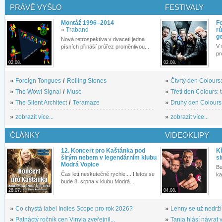
PRÁVĚ VYŠLO
FESTIVALY
Montáž 1996–2014
Fe
»
Traband
rů
g
Nová retrospektiva v dvaceti jedna
V 
písních přináší průřez proměnlivou...
pr
02.08.
02.08.
»
Foreign Tongues
/
Rolling Stones
»
Čtvrtý den Colours:
»
The Wow! Signal
/
Muse
»
Třetí den Colours: 
»
The Silent Architect
/
Teramaze
»
Druhý den Colours: 
»
zobrazit více...
»
zobrazit více...
ČLÁNKY
VIDEOKLIPY
12. Koncert pro Kaštánka pod
Kř
širým nebem v legendárním klubu
si
Modrá Vopice
Bu
Čas letí neskutečně rychle.... I letos se
ka
bude 8. srpna v klubu Modrá...
28.07.
04.08.
»
Co chystá label Indies Scope pro rok 2026?
»
Lenny se už nedrží
»
Patnáctý ročník cen Vinyla zveřejnil...
»
Tanja hlásí návrat v