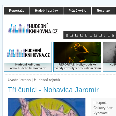
Reportáže
Hudební zprávy
Právě vyšlo
Recenze
A
B
C
D
E
F
G
H
I
J
K
Hudební knihovna
REPORTÁŽ: Hollywoodské
KLIP
www.hudebniknihovna.cz
hvězdy zazářily v brněnském Sonu
Úvodní strana
|
Hudební rejstřík
Tři čuníci - Nohavica Jaromír
Interpret:
Celkový čas:
Vydavatel: