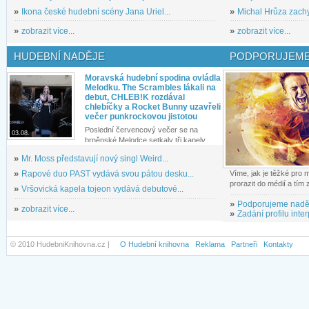
»
Ikona české hudební scény Jana Uriel...
»
Michal Hrůza zachyc
»
zobrazit více...
»
zobrazit více...
HUDEBNÍ NADĚJE
PODPORUJEME
Moravská hudební spodina ovládla
Melodku. The Scrambles lákali na
debut, CHLEB!K rozdával
chlebíčky a Rocket Bunny uzavřeli
večer punkrockovou jistotou
Poslední červencový večer se na
03.08.
brněnské Melodce setkaly tři kapely...
»
Mr. Moss představují nový singl Weird...
»
Rapové duo PAST vydává svou pátou desku...
Víme, jak je těžké pro
prorazit do médií a tím
»
Vršovická kapela tojeon vydává debutové...
»
Podporujeme nadě
»
zobrazit více...
»
Zadání profilu inter
© 2010 HudebniKnihovna.cz |
O Hudební knihovna
Reklama
Partneři
Kontakty