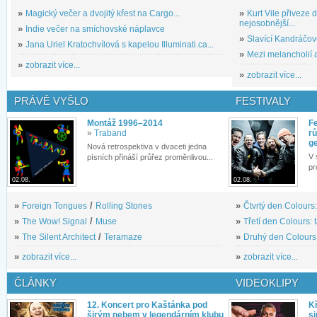
»
Magický večer a dvojitý křest na Cargo...
»
Kurt Vile přiveze
nejosobnější...
»
Indie večer na smíchovské náplavce
»
Slavící Kandráčov
»
Jana Uriel Kratochvílová s kapelou Illuminati.ca...
»
Mezi melancholií a
»
zobrazit více...
»
zobrazit více...
PRÁVĚ VYŠLO
FESTIVALY
Montáž 1996–2014
Fe
»
Traband
rů
g
Nová retrospektiva v dvaceti jedna
V 
písních přináší průřez proměnlivou...
pr
02.08.
02.08.
»
Foreign Tongues
/
Rolling Stones
»
Čtvrtý den Colours:
»
The Wow! Signal
/
Muse
»
Třetí den Colours: 
»
The Silent Architect
/
Teramaze
»
Druhý den Colours: 
»
zobrazit více...
»
zobrazit více...
ČLÁNKY
VIDEOKLIPY
12. Koncert pro Kaštánka pod
Kř
širým nebem v legendárním klubu
si