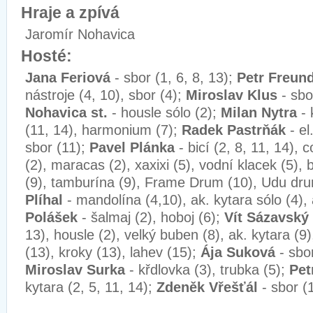
Hraje a zpívá
Jaromír Nohavica
Hosté:
Jana Feriová
- sbor (1, 6, 8, 13);
Petr Freun
nástroje (4, 10), sbor (4);
Miroslav Klus
- sbo
Nohavica st.
- housle sólo (2);
Milan Nytra
- 
(11, 14), harmonium (7);
Radek Pastrňák
- el
sbor (11);
Pavel Plánka
- bicí (2, 8, 11, 14), c
(2), maracas (2), xaxixi (5), vodní klacek (5),
(9), tamburína (9), Frame Drum (10), Udu dr
Plíhal
- mandolína (4,10), ak. kytara sólo (4), 
Polášek
- šalmaj (2), hoboj (6);
Vít Sázavský
13), housle (2), velký buben (8), ak. kytara (9)
(13), kroky (13), lahev (15);
Ája Suková
- sbor
Miroslav Surka
- křdlovka (3), trubka (5);
Pet
kytara (2, 5, 11, 14);
Zdeněk Vřešťál
- sbor (1