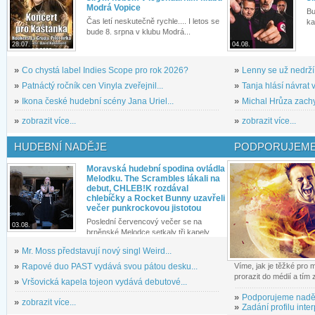
Modrá Vopice
Bu
Čas letí neskutečně rychle.... I letos se
ka
bude 8. srpna v klubu Modrá...
28.07.
04.08.
»
Co chystá label Indies Scope pro rok 2026?
»
Lenny se už nedrží
»
Patnáctý ročník cen Vinyla zveřejnil...
»
Tanja hlásí návrat v
»
Ikona české hudební scény Jana Uriel...
»
Michal Hrůza zachyc
»
zobrazit více...
»
zobrazit více...
HUDEBNÍ NADĚJE
PODPORUJEME
Moravská hudební spodina ovládla
Melodku. The Scrambles lákali na
debut, CHLEB!K rozdával
chlebíčky a Rocket Bunny uzavřeli
večer punkrockovou jistotou
Poslední červencový večer se na
03.08.
brněnské Melodce setkaly tři kapely...
»
Mr. Moss představují nový singl Weird...
»
Rapové duo PAST vydává svou pátou desku...
Víme, jak je těžké pro
prorazit do médií a tím
»
Vršovická kapela tojeon vydává debutové...
»
Podporujeme nadě
»
zobrazit více...
»
Zadání profilu inter