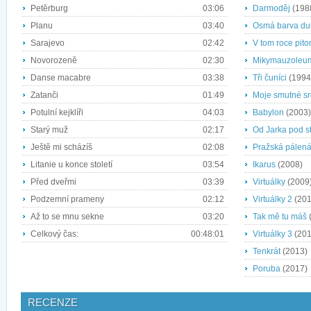
Petěrburg
03:06
Darmoděj
(198
Planu
03:40
Osmá barva du
Sarajevo
02:42
V tom roce pit
Novorozeně
02:30
Mikymauzoleu
Danse macabre
03:38
Tři čuníci
(1994
Zatanči
01:49
Moje smutné s
Potulní kejklíři
04:03
Babylon
(2003)
Starý muž
02:17
Od Jarka pod s
Ještě mi scházíš
02:08
Pražská pálen
Litanie u konce století
03:54
Ikarus
(2008)
Před dveřmi
03:39
Virtuálky
(2009
Podzemní prameny
02:12
Virtuálky 2
(201
Až to se mnu sekne
03:20
Tak mě tu máš
Celkový čas:
00:48:01
Virtuálky 3
(201
Tenkrát
(2013)
Poruba
(2017)
RECENZE