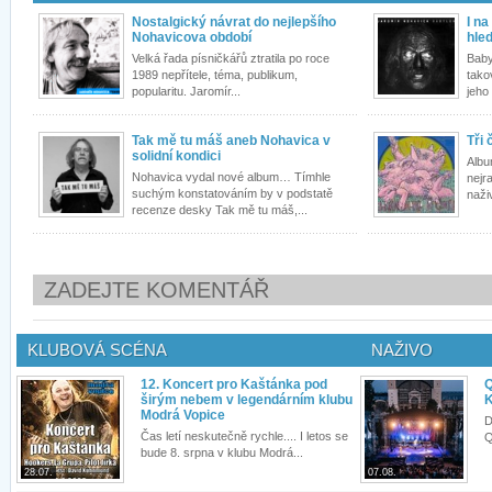
Nostalgický návrat do nejlepšího
I na
Nohavicova období
hle
Velká řada písničkářů ztratila po roce
Baby
1989 nepřítele, téma, publikum,
tako
popularitu. Jaromír...
jeho
Tak mě tu máš aneb Nohavica v
Tři 
solidní kondici
Albu
Nohavica vydal nové album… Tímhle
nejr
suchým konstatováním by v podstatě
naži
recenze desky Tak mě tu máš,...
ZADEJTE KOMENTÁŘ
KLUBOVÁ SCÉNA
NAŽIVO
12. Koncert pro Kaštánka pod
Q
širým nebem v legendárním klubu
K
Modrá Vopice
D
Čas letí neskutečně rychle.... I letos se
Q
bude 8. srpna v klubu Modrá...
28.07.
07.08.