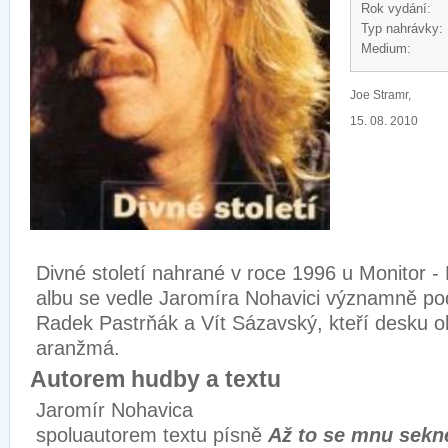
Rok vydání:
Typ nahrávky:
Medium:
Joe Stramr,
15. 08. 2010
Divné století nahrané v roce 1996 u Monitor 
albu se vedle Jaromíra Nohavici významně podíl
Radek Pastrňák a Vít Sázavský, kteří desku ob
aranžmá.
Autorem hudby a textu
Jaromír Nohavica
spoluautorem textu písně
Až to se mnu sekn