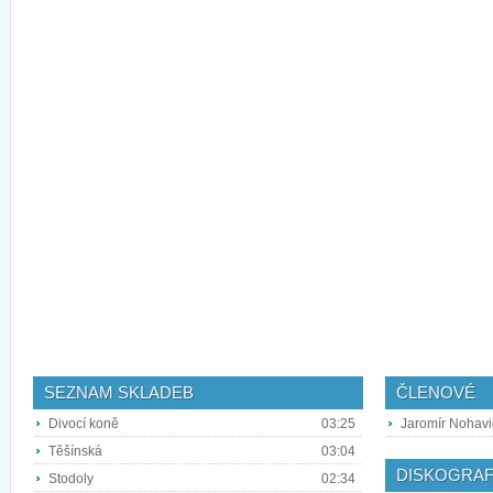
SEZNAM SKLADEB
ČLENOVÉ
Divocí koně
03:25
Jaromír Nohavi
Těšínská
03:04
DISKOGRAF
Stodoly
02:34