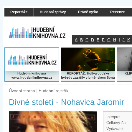
Reportáže
Hudební zprávy
Právě vyšlo
Recenze
A
B
C
D
E
F
G
H
I
J
K
Hudební knihovna
REPORTÁŽ: Hollywoodské
KLIP
www.hudebniknihovna.cz
hvězdy zazářily v brněnském Sonu
Úvodní strana
|
Hudební rejstřík
Divné století - Nohavica Jaromír
Interpret:
Celkový čas:
Vydavatel: