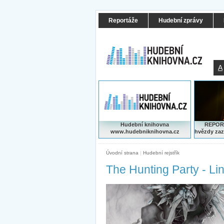
Reportáže
Hudební zprávy
A
Hudební knihovna
REPORT
www.hudebniknihovna.cz
hvězdy zaz
Úvodní strana
|
Hudební rejstřík
The Hunting Party - Li