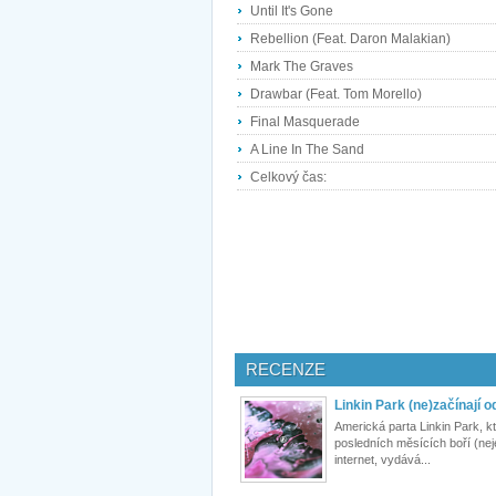
Until It's Gone
Rebellion (Feat. Daron Malakian)
Mark The Graves
Drawbar (Feat. Tom Morello)
Final Masquerade
A Line In The Sand
Celkový čas:
RECENZE
Linkin Park (ne)začínají o
Americká parta Linkin Park, k
posledních měsících boří (ne
internet, vydává...