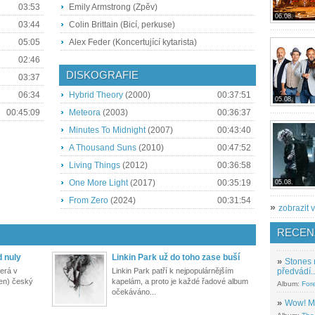
03:53
Emily Armstrong (Zpěv)
06.08.
03:44
Colin Brittain (Bicí, perkuse)
05:05
Alex Feder (Koncertující kytarista)
02:46
DISKOGRAFIE
03:37
06:34
Hybrid Theory
(2000)
00:37:51
05.08.
00:45:09
Meteora
(2003)
00:36:37
Minutes To Midnight
(2007)
00:43:40
A Thousand Suns
(2010)
00:47:52
Living Things
(2012)
00:36:58
One More Light
(2017)
00:35:19
05.08.
From Zero
(2024)
00:31:54
»
zobrazit v
RECEN
d nuly
Linkin Park už do toho zase buší
»
Stones 
terá v
Linkin Park patří k nejpopulárnějším
předvádí..
jen) český
kapelám, a proto je každé řadové album
Album:
For
očekáváno...
»
Wow! M