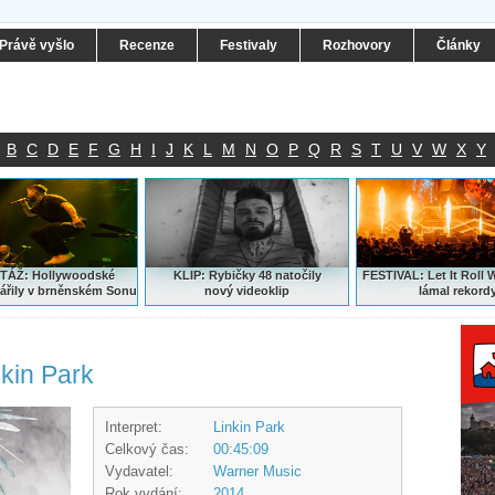
Právě vyšlo
Recenze
Festivaly
Rozhovory
Články
B
C
D
E
F
G
H
I
J
K
L
M
N
O
P
Q
R
S
T
U
V
W
X
Y
ÁŽ: Hollywoodské
KLIP: Rybičky 48 natočily
FESTIVAL:
Let It Roll 
ářily v brněnském Sonu
nový
videoklip
lámal rekord
nkin Park
Interpret:
Linkin Park
Celkový čas:
00:45:09
Vydavatel:
Warner Music
Rok vydání:
2014