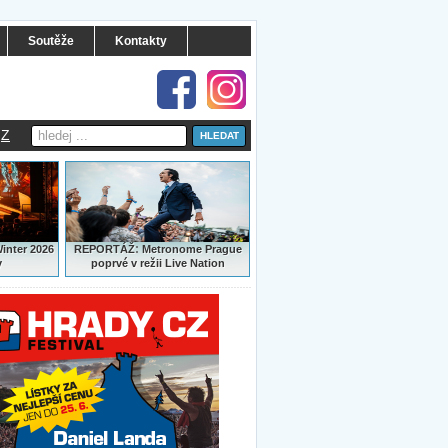
Soutěže
Kontakty
Z
:
Winter 2026
REPORTÁŽ
Metronome Prague
y
poprvé v režii Live Nation