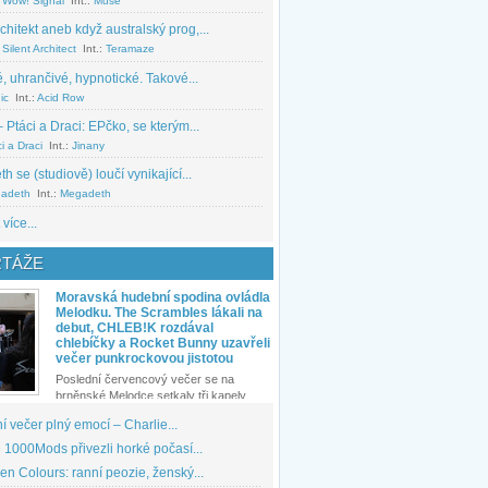
 Wow! Signal
Int.:
Muse
chitekt aneb když australský prog,...
Silent Architect
Int.:
Teramaze
, uhrančivé, hypnotické. Takové...
ic
Int.:
Acid Row
 Ptáci a Draci: EPčko, se kterým...
i a Draci
Int.:
Jinany
 se (studiově) loučí vynikající...
adeth
Int.:
Megadeth
 více...
TÁŽE
Moravská hudební spodina ovládla
Melodku. The Scrambles lákali na
debut, CHLEB!K rozdával
chlebíčky a Rocket Bunny uzavřeli
večer punkrockovou jistotou
Poslední červencový večer se na
brněnské Melodce setkaly tři kapely...
 večer plný emocí – Charlie...
1000Mods přivezli horké počasí...
den Colours: ranní peozie, ženský...