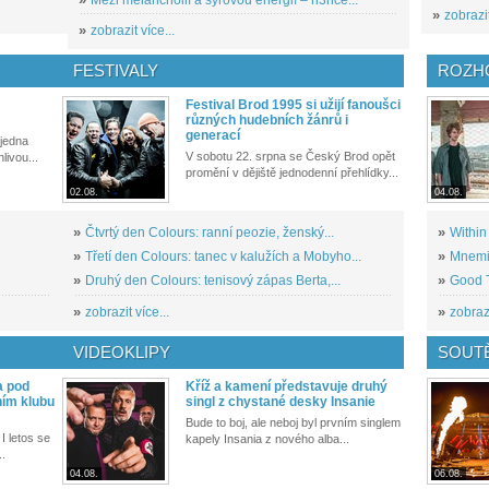
»
zobrazit
»
zobrazit více...
FESTIVALY
ROZH
Festival Brod 1995 si užijí fanoušci
různých hudebních žánrů i
generací
 jedna
V sobotu 22. srpna se Český Brod opět
livou...
promění v dějiště jednodenní přehlídky...
02.08.
04.08.
»
Čtvrtý den Colours: ranní peozie, ženský...
»
Within
»
Třetí den Colours: tanec v kalužích a Mobyho...
»
Mnemic
»
Druhý den Colours: tenisový zápas Berta,...
»
Good T
»
zobrazit více...
»
zobrazi
VIDEOKLIPY
SOUT
a pod
Kříž a kamení představuje druhý
ním klubu
singl z chystané desky Insanie
Bude to boj, ale neboj byl prvním singlem
I letos se
kapely Insania z nového alba...
..
04.08.
06.08.