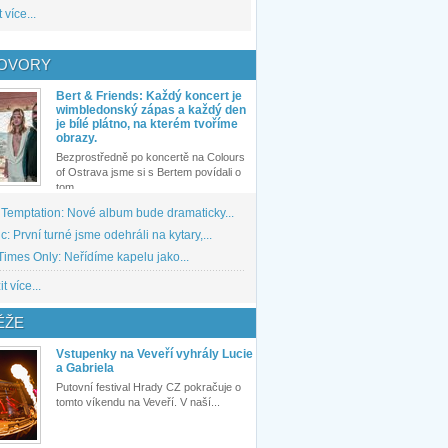
 více...
OVORY
Bert & Friends: Každý koncert je
wimbledonský zápas a každý den
je bílé plátno, na kterém tvoříme
obrazy.
Bezprostředně po koncertě na Colours
of Ostrava jsme si s Bertem povídali o
tom,...
 Temptation: Nové album bude dramaticky...
: První turné jsme odehráli na kytary,...
imes Only: Neřídíme kapelu jako...
t více...
ĚŽE
Vstupenky na Veveří vyhrály Lucie
a Gabriela
Putovní festival Hrady CZ pokračuje o
tomto víkendu na Veveří. V naší...