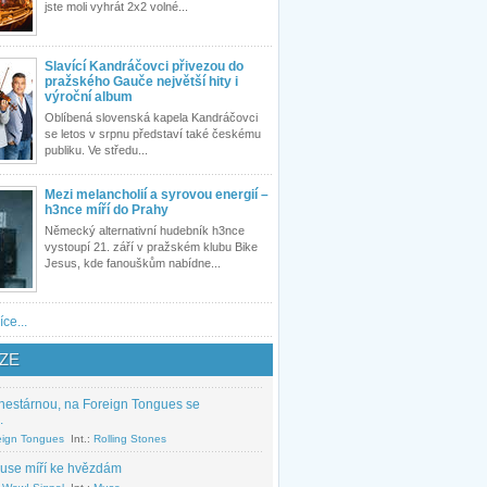
jste moli vyhrát 2x2 volné...
Slavící Kandráčovci přivezou do
pražského Gauče největší hity i
výroční album
Oblíbená slovenská kapela Kandráčovci
se letos v srpnu představí také českému
publiku. Ve středu...
Mezi melancholií a syrovou energií –
h3nce míří do Prahy
Německý alternativní hudebník h3nce
vystoupí 21. září v pražském klubu Bike
Jesus, kde fanouškům nabídne...
íce...
ZE
nestárnou, na Foreign Tongues se
.
eign Tongues
Int.:
Rolling Stones
use míří ke hvězdám