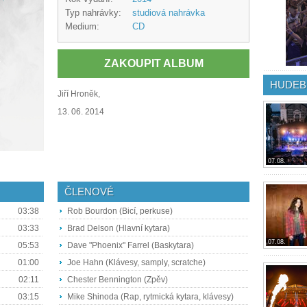
Typ nahrávky:
studiová nahrávka
Medium:
CD
ZAKOUPIT ALBUM
HUDEB
Jiří Hroněk,
13. 06. 2014
07.08.
ČLENOVÉ
03:38
Rob Bourdon (Bicí, perkuse)
03:33
Brad Delson (Hlavní kytara)
07.08.
05:53
Dave "Phoenix" Farrel (Baskytara)
01:00
Joe Hahn (Klávesy, samply, scratche)
02:11
Chester Bennington (Zpěv)
03:15
Mike Shinoda (Rap, rytmická kytara, klávesy)