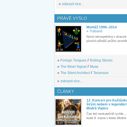
»
zobrazit více...
PRÁVĚ VYŠLO
Montáž 1996–2014
»
Traband
Nová retrospektiva v dvaceti
písních přináší průřez proměn
02.08.
»
Foreign Tongues
/
Rolling Stones
»
The Wow! Signal
/
Muse
»
The Silent Architect
/
Teramaze
»
zobrazit více...
ČLÁNKY
12. Koncert pro Kaštánk
širým nebem v legendár
Modrá Vopice
Čas letí neskutečně rychle.... 
bude 8. srpna v klubu Modrá.
28.07.