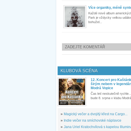
Více organiky, méně synt
Každé nové album amerických
Park je vždycky velkou událos
bohužel...
ZADEJTE KOMENTÁŘ
KLUBOVÁ SCÉNA
12. Koncert pro Kaštán
širým nebem v legendár
Modrá Vopice
Čas letí neskutečně rychle...
bude 8. srpna v klubu Modrá
28.07.
»
Magický večer a dvojitý křest na Cargo...
»
Indie večer na smíchovské náplavce
»
Jana Uriel Kratochvílová s kapelou Illuminat