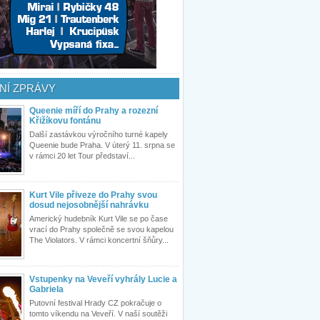
NÍ ZPRÁVY
Queenie míří do Prahy a rozezní
Křižíkovu fontánu
Další zastávkou výročního turné kapely
Queenie bude Praha. V úterý 11. srpna se
v rámci 20 let Tour představí...
Kurt Vile přiveze do Prahy svou
dosud nejosobnější nahrávku
Americký hudebník Kurt Vile se po čase
vrací do Prahy společně se svou kapelou
The Violators. V rámci koncertní šňůry...
Vstupenky na Veveří vyhrály Lucie a
Gabriela
Putovní festival Hrady CZ pokračuje o
tomto víkendu na Veveří. V naší soutěži