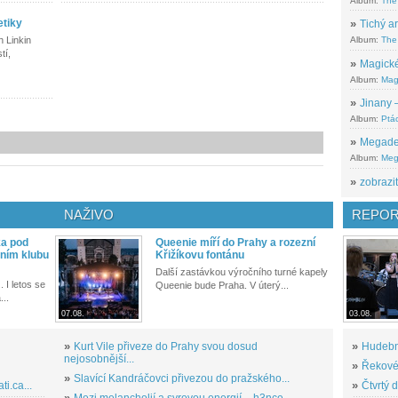
Album:
The
etiky
»
Tichý ar
Album:
The 
 Linkin
tí,
»
Magické
Album:
Mag
»
Jinany –
Album:
Ptác
»
Megadeth
Album:
Meg
»
zobrazit
NAŽIVO
REPOR
ka pod
Queenie míří do Prahy a rozezní
ním klubu
Křižíkovu fontánu
Další zastávkou výročního turné kapely
. I letos se
Queenie bude Praha. V úterý...
...
07.08.
03.08.
»
Kurt Vile přiveze do Prahy svou dosud
»
Hudební
nejosobnější...
»
Řekové 
»
Slavící Kandráčovci přivezou do pražského...
i.ca...
»
Čtvrtý 
»
Mezi melancholií a syrovou energií – h3nce...