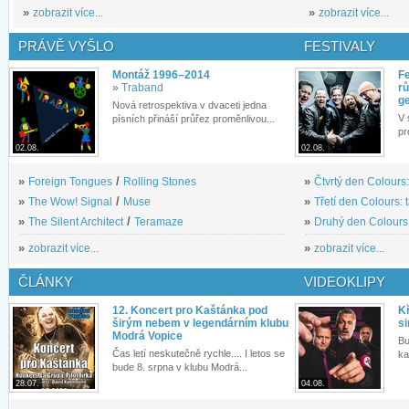
»
zobrazit více...
»
zobrazit více...
PRÁVĚ VYŠLO
FESTIVALY
Montáž 1996–2014
Fe
»
Traband
rů
g
Nová retrospektiva v dvaceti jedna
V 
písních přináší průřez proměnlivou...
pr
02.08.
02.08.
»
Foreign Tongues
/
Rolling Stones
»
Čtvrtý den Colours:
»
The Wow! Signal
/
Muse
»
Třetí den Colours: 
»
The Silent Architect
/
Teramaze
»
Druhý den Colours: 
»
zobrazit více...
»
zobrazit více...
ČLÁNKY
VIDEOKLIPY
12. Koncert pro Kaštánka pod
Kř
širým nebem v legendárním klubu
si
Modrá Vopice
Bu
Čas letí neskutečně rychle.... I letos se
ka
bude 8. srpna v klubu Modrá...
28.07.
04.08.