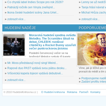
»
Co chystá label Indies Scope pro rok 2026?
»
Lenny se už nedrží
»
Patnáctý ročník cen Vinyla zveřejnil...
»
Tanja hlásí návrat v
»
Ikona české hudební scény Jana Uriel...
»
Michal Hrůza zachyc
»
zobrazit více...
»
zobrazit více...
HUDEBNÍ NADĚJE
PODPORUJEME
Moravská hudební spodina ovládla
Melodku. The Scrambles lákali na
debut, CHLEB!K rozdával
chlebíčky a Rocket Bunny uzavřeli
večer punkrockovou jistotou
Poslední červencový večer se na
03.08.
brněnské Melodce setkaly tři kapely...
»
Mr. Moss představují nový singl Weird...
»
Rapové duo PAST vydává svou pátou desku...
Víme, jak je těžké pro
prorazit do médií a tím
»
Vršovická kapela tojeon vydává debutové...
»
Podporujeme nadě
»
zobrazit více...
»
Zadání profilu inter
© 2010 HudebniKnihovna.cz |
O Hudební knihovna
Reklama
Partneři
Kontakty