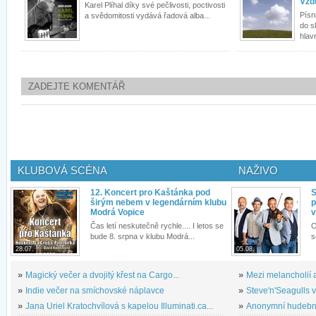
Vzd
Karel Plíhal díky své pečlivosti, poctivosti
Písn
a svědomitosti vydává řadová alba...
do s
hlavn
ZADEJTE KOMENTÁŘ
KLUBOVÁ SCÉNA
NAŽIVO
12. Koncert pro Kaštánka pod
S
širým nebem v legendárním klubu
p
Modrá Vopice
v
Čas letí neskutečně rychle.... I letos se
O
bude 8. srpna v klubu Modrá...
s
28.07.
05.08.
»
Magický večer a dvojitý křest na Cargo...
»
Mezi melancholií a
»
Indie večer na smíchovské náplavce
»
Steve'n'Seagulls v 
»
Jana Uriel Kratochvílová s kapelou Illuminati.ca...
»
Anonymní hudební 