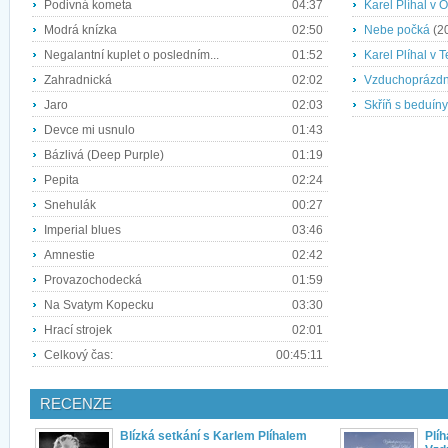
Podivná kometa
04:37
Karel Plíhal v 
Modrá knízka
02:50
Nebe počká
(2
Negalantní kuplet o posledním...
01:52
Karel Plíhal v T
Zahradnická
02:02
Vzduchoprázdn
Jaro
02:03
Skříň s beduíny
Devce mi usnulo
01:43
Bázlivá (Deep Purple)
01:19
Pepita
02:24
Snehulák
00:27
Imperial blues
03:46
Amnestie
02:42
Provazochodecká
01:59
Na Svatym Kopecku
03:30
Hrací strojek
02:01
Celkový čas:
00:45:11
RECENZE
Blízká setkání s Karlem Plíhalem
Plí