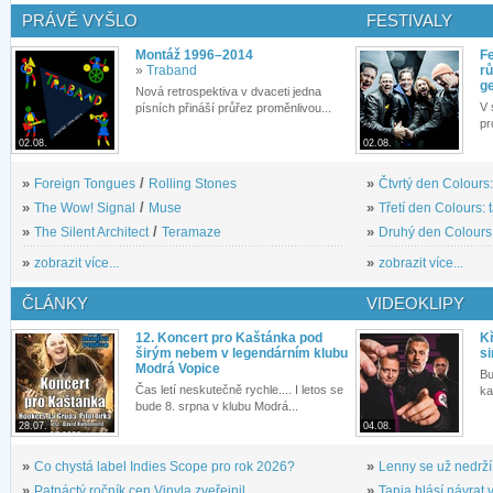
PRÁVĚ VYŠLO
FESTIVALY
Montáž 1996–2014
Fe
»
Traband
rů
g
Nová retrospektiva v dvaceti jedna
V 
písních přináší průřez proměnlivou...
pr
02.08.
02.08.
»
Foreign Tongues
/
Rolling Stones
»
Čtvrtý den Colours:
»
The Wow! Signal
/
Muse
»
Třetí den Colours: 
»
The Silent Architect
/
Teramaze
»
Druhý den Colours: 
»
zobrazit více...
»
zobrazit více...
ČLÁNKY
VIDEOKLIPY
12. Koncert pro Kaštánka pod
Kř
širým nebem v legendárním klubu
si
Modrá Vopice
Bu
Čas letí neskutečně rychle.... I letos se
ka
bude 8. srpna v klubu Modrá...
28.07.
04.08.
»
Co chystá label Indies Scope pro rok 2026?
»
Lenny se už nedrží
»
Patnáctý ročník cen Vinyla zveřejnil...
»
Tanja hlásí návrat v