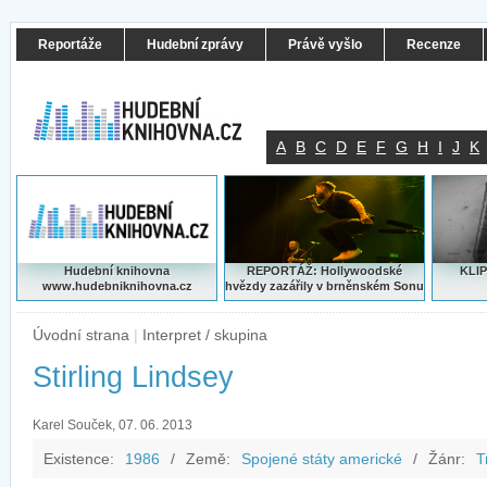
Reportáže
Hudební zprávy
Právě vyšlo
Recenze
A
B
C
D
E
F
G
H
I
J
K
Hudební knihovna
REPORTÁŽ: Hollywoodské
KLIP
www.hudebniknihovna.cz
hvězdy zazářily v brněnském Sonu
Úvodní strana
|
Interpret / skupina
Stirling Lindsey
Karel Souček, 07. 06. 2013
Existence:
1986
/
Země:
Spojené státy americké
/
Žánr:
T