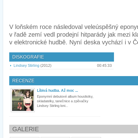
V loňském roce následoval veleúspěšný eponym
v řadě zemí vedl prodejní hitparády jak mezi kla
v elektronické hudbě. Nyní deska vychází i v 
DISKOGRAFIE
Lindsey Stirling
(2012)
00:45:33
RECENZE
Líbivá hudba. Až moc ...
Eponymní debutové album houslistky,
skladatelky, tanečnice a zpěvačky
Lindsey Stirling loni...
GALERIE