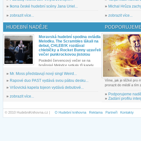
»
Ikona české hudební scény Jana Uriel...
»
Michal Hrůza zachyc
»
zobrazit více...
»
zobrazit více...
HUDEBNÍ NADĚJE
PODPORUJEME
Moravská hudební spodina ovládla
Melodku. The Scrambles lákali na
debut, CHLEB!K rozdával
chlebíčky a Rocket Bunny uzavřeli
večer punkrockovou jistotou
Poslední červencový večer se na
03.08.
brněnské Melodce setkaly tři kapely...
»
Mr. Moss představují nový singl Weird...
»
Rapové duo PAST vydává svou pátou desku...
Víme, jak je těžké pro
prorazit do médií a tím
»
Vršovická kapela tojeon vydává debutové...
»
Podporujeme nadě
»
zobrazit více...
»
Zadání profilu inter
© 2010 HudebniKnihovna.cz |
O Hudební knihovna
Reklama
Partneři
Kontakty