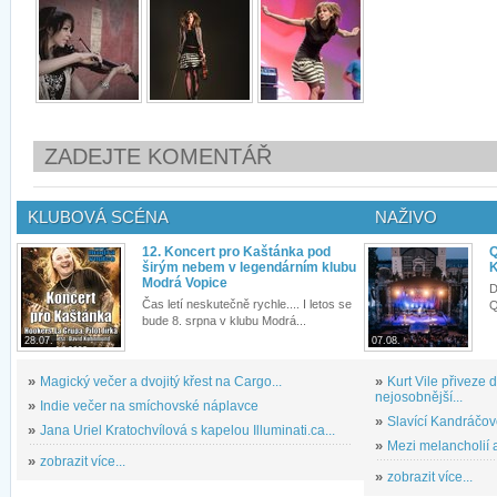
ZADEJTE KOMENTÁŘ
KLUBOVÁ SCÉNA
NAŽIVO
12. Koncert pro Kaštánka pod
Q
širým nebem v legendárním klubu
K
Modrá Vopice
D
Čas letí neskutečně rychle.... I letos se
Q
bude 8. srpna v klubu Modrá...
28.07.
07.08.
»
Magický večer a dvojitý křest na Cargo...
»
Kurt Vile přiveze
nejosobnější...
»
Indie večer na smíchovské náplavce
»
Slavící Kandráčov
»
Jana Uriel Kratochvílová s kapelou Illuminati.ca...
»
Mezi melancholií a
»
zobrazit více...
»
zobrazit více...