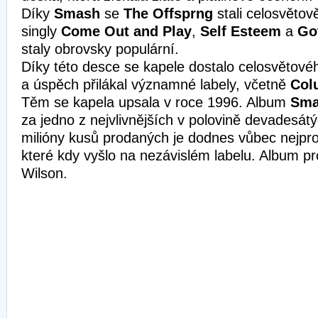
Díky
Smash
se
The Offsprng
stali celosvěto
singly
Come Out and Play
,
Self Esteem
a
Go
staly obrovsky populární.
Díky této desce se kapele dostalo celosvětovéh
a úspěch přilákal významné labely, včetně
Col
Těm se kapela upsala v roce 1996. Album
Sm
za jedno z nejvlivnějších v polovině devadesátýc
milióny kusů prodaných je dodnes vůbec nejpr
které kdy vyšlo na nezávislém labelu. Album 
Wilson.