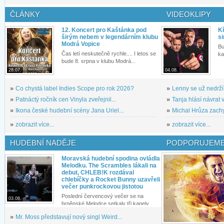
ČLÁNKY
VIDEOKLIPY
12. Koncert pro Kaštánka pod
Kř
širým nebem v legendárním klubu
si
Modrá Vopice
Bu
Čas letí neskutečně rychle.... I letos se
ka
bude 8. srpna v klubu Modrá...
28.07.
04.08.
»
Co chystá label Indies Scope pro rok 2026?
»
Lenny se už nedrží
»
Patnáctý ročník cen Vinyla zveřejnil...
»
Tanja hlásí návrat v
»
Ikona české hudební scény Jana Uriel...
»
Michal Hrůza zachyc
»
zobrazit více...
»
zobrazit více...
HUDEBNÍ NADĚJE
PODPORUJEME
Moravská hudební spodina ovládla
Melodku. The Scrambles lákali na
debut, CHLEB!K rozdával
chlebíčky a Rocket Bunny uzavřeli
večer punkrockovou jistotou
Poslední červencový večer se na
03.08.
brněnské Melodce setkaly tři kapely...
»
Mr. Moss představují nový singl Weird...