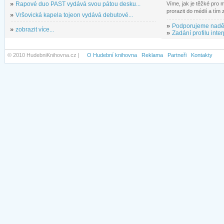
»
Rapové duo PAST vydává svou pátou desku...
Víme, jak je těžké pro
prorazit do médií a tím
»
Vršovická kapela tojeon vydává debutové...
»
Podporujeme nadě
»
zobrazit více...
»
Zadání profilu inter
© 2010 HudebniKnihovna.cz |
O Hudební knihovna
Reklama
Partneři
Kontakty