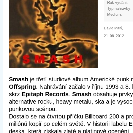
Rok vydání:
Typ nahrávky:
Medium:
David Malý,
21. 08. 2012
Smash
je třetí studiové album Americké punk
Offspring
. Nahrávání začalo v říjnu 1993 a 8.
skrz
Epitaph Records
.
Smash
obsahuje prvky
alternative rocku, heavy metalu, ska a je vyso
punkovou scénou.
Dostalo se na čtvrtou příčku Billboard 200 a pr
miliónů kopií po celém světě. V historii labelu
E
deska, která získala zlaté a platinové ocenění.