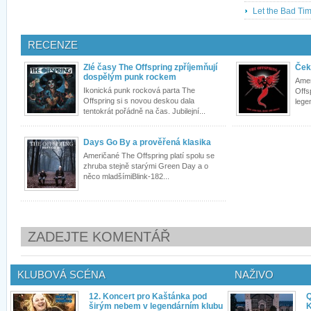
Let the Bad Tim
RECENZE
Zlé časy The Offspring zpříjemňují
Čeká
dospělým punk rockem
Amer
Ikonická punk rocková parta The
Offs
Offspring si s novou deskou dala
lege
tentokrát pořádně na čas. Jubilejní...
Days Go By a prověřená klasika
Američané The Offspring platí spolu se
zhruba stejně starými Green Day a o
něco mladšímiBlink-182...
ZADEJTE KOMENTÁŘ
KLUBOVÁ SCÉNA
NAŽIVO
12. Koncert pro Kaštánka pod
Q
širým nebem v legendárním klubu
K