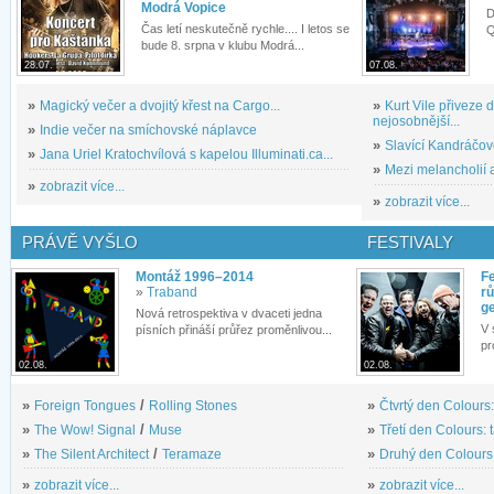
Modrá Vopice
D
Čas letí neskutečně rychle.... I letos se
Q
bude 8. srpna v klubu Modrá...
28.07.
07.08.
»
Magický večer a dvojitý křest na Cargo...
»
Kurt Vile přiveze
nejosobnější...
»
Indie večer na smíchovské náplavce
»
Slavící Kandráčov
»
Jana Uriel Kratochvílová s kapelou Illuminati.ca...
»
Mezi melancholií a
»
zobrazit více...
»
zobrazit více...
PRÁVĚ VYŠLO
FESTIVALY
Montáž 1996–2014
Fe
»
Traband
rů
g
Nová retrospektiva v dvaceti jedna
V 
písních přináší průřez proměnlivou...
pr
02.08.
02.08.
»
Foreign Tongues
/
Rolling Stones
»
Čtvrtý den Colours:
»
The Wow! Signal
/
Muse
»
Třetí den Colours: 
»
The Silent Architect
/
Teramaze
»
Druhý den Colours: 
»
zobrazit více...
»
zobrazit více...