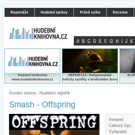
Reportáže
Hudební zprávy
Právě vyšlo
Recenze
A
B
C
D
E
F
G
H
I
J
K
Hudební knihovna
REPORTÁŽ: Hollywoodské
KLIP
www.hudebniknihovna.cz
hvězdy zazářily v brněnském Sonu
Úvodní strana
|
Hudební rejstřík
Smash - Offspring
Interpret:
Celkový čas:
Vydavatel: