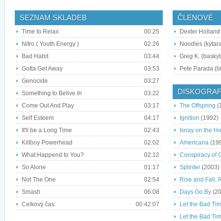
SEZNAM SKLADEB
ČLENOVÉ
Time to Relax
00:25
Dexter Holland 
Nitro ( Youth Energy )
02:26
Noodles (kytar
Bad Habit
03:44
Greg K. (baskyt
Gotta Get Away
03:53
Pete Parada (bi
Genocide
03:27
DISKOGRAF
Something to Belive In
03:22
Come Out And Play
03:17
The Offspring
(
Self Esteem
04:17
Ignition
(1992)
It'll be a Long Time
02:43
Ixnay on the H
Killboy Powerhead
02:02
Americana
(19
What Happend to You?
02:12
Conspiracy of 
So Alone
01:17
Splinter
(2003)
Not The One
02:54
Rise and Fall,
Smash
06:08
Days Go By
(20
Celkový čas:
00:42:07
Let the Bad Tim
Let the Bad Tim