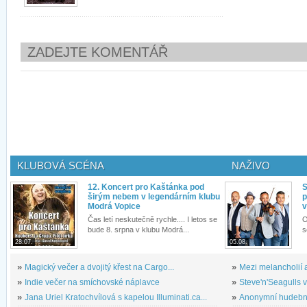
ZADEJTE KOMENTÁŘ
KLUBOVÁ SCÉNA
NAŽIVO
12. Koncert pro Kaštánka pod
S
širým nebem v legendárním klubu
p
Modrá Vopice
v
Čas letí neskutečně rychle.... I letos se
O
bude 8. srpna v klubu Modrá...
s
28.07.
05.08.
»
Magický večer a dvojitý křest na Cargo...
»
Mezi melancholií a
»
Indie večer na smíchovské náplavce
»
Steve'n'Seagulls v 
»
Jana Uriel Kratochvílová s kapelou Illuminati.ca...
»
Anonymní hudební 