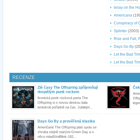
Ixnay on the H
Americana
(19
Conspiracy of 
Splinter
(2003)
Rise and Fall,
Days Go By
(20
Let the Bad Tim
Let the Bad Tim
RECENZE
Zlé časy The Offspring zpříjemňují
Čeká
dospělým punk rockem
Amer
Ikonická punk rocková parta The
Offs
Offspring si s novou deskou dala
lege
tentokrát pořádně na čas. Jubilejní...
Days Go By a prověřená klasika
Američané The Offspring platí spolu se
zhruba stejně starými Green Day a o
něco mladšímiBlink-182...