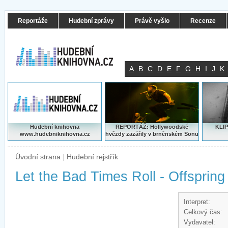
Reportáže
Hudební zprávy
Právě vyšlo
Recenze
A
B
C
D
E
F
G
H
I
J
K
Hudební knihovna
REPORTÁŽ: Hollywoodské
KLIP
www.hudebniknihovna.cz
hvězdy zazářily v brněnském Sonu
Úvodní strana
|
Hudební rejstřík
Let the Bad Times Roll - Offspring
Interpret:
Celkový čas:
Vydavatel: