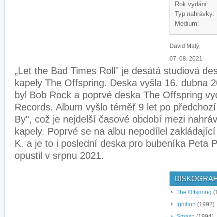
Rok vydání:
Typ nahrávky:
Medium:
David Malý,
07. 08. 2021
„Let the Bad Times Roll" je desátá studiová des
kapely The Offspring. Deska vyšla 16. dubna 
byl Bob Rock a poprvé deska The Offspring vy
Records. Album vyšlo téměř 9 let po předchoz
By", což je nejdelší časové období mezi nahráv
kapely. Poprvé se na albu nepodílel zakládajíc
K. a je to i poslední deska pro bubeníka Peta 
opustil v srpnu 2021.
DISKOGRAF
The Offspring
(
Ignition
(1992)
Smash
(1994)