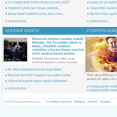
»
Co chystá label Indies Scope pro rok 2026?
»
Lenny se už nedrží
»
Patnáctý ročník cen Vinyla zveřejnil...
»
Tanja hlásí návrat v
»
Ikona české hudební scény Jana Uriel...
»
Michal Hrůza zachyc
»
zobrazit více...
»
zobrazit více...
HUDEBNÍ NADĚJE
PODPORUJEME
Moravská hudební spodina ovládla
Melodku. The Scrambles lákali na
debut, CHLEB!K rozdával
chlebíčky a Rocket Bunny uzavřeli
večer punkrockovou jistotou
Poslední červencový večer se na
03.08.
brněnské Melodce setkaly tři kapely...
»
Mr. Moss představují nový singl Weird...
»
Rapové duo PAST vydává svou pátou desku...
Víme, jak je těžké pro
prorazit do médií a tím
»
Vršovická kapela tojeon vydává debutové...
»
Podporujeme nadě
»
zobrazit více...
»
Zadání profilu inter
© 2010 HudebniKnihovna.cz |
O Hudební knihovna
Reklama
Partneři
Kontakty