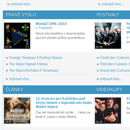
»
zobrazit více...
»
zobrazit více...
PRÁVĚ VYŠLO
FESTIVALY
Montáž 1996–2014
Fe
»
Traband
rů
g
Nová retrospektiva v dvaceti jedna
V 
písních přináší průřez proměnlivou...
pr
02.08.
02.08.
»
Foreign Tongues
/
Rolling Stones
»
Čtvrtý den Colours:
»
The Wow! Signal
/
Muse
»
Třetí den Colours: 
»
The Silent Architect
/
Teramaze
»
Druhý den Colours: 
»
zobrazit více...
»
zobrazit více...
ČLÁNKY
VIDEOKLIPY
12. Koncert pro Kaštánka pod
Kř
širým nebem v legendárním klubu
si
Modrá Vopice
Bu
Čas letí neskutečně rychle.... I letos se
ka
bude 8. srpna v klubu Modrá...
28.07.
04.08.