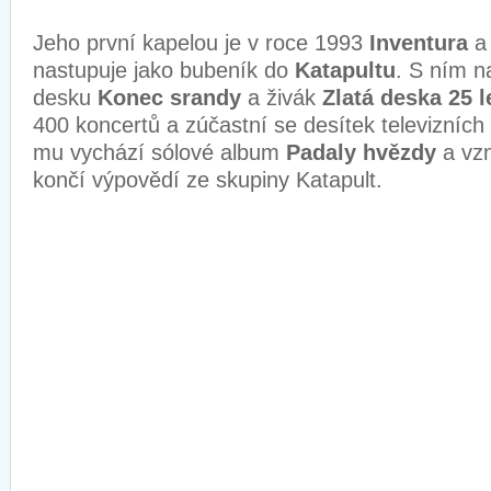
Jeho první kapelou je v roce 1993
Inventura
a 
nastupuje jako bubeník do
Katapultu
. S ním n
desku
Konec srandy
a živák
Zlatá deska 25 l
400 koncertů a zúčastní se desítek televizníc
mu vychází sólové album
Padaly hvězdy
a vzn
končí výpovědí ze skupiny Katapult.