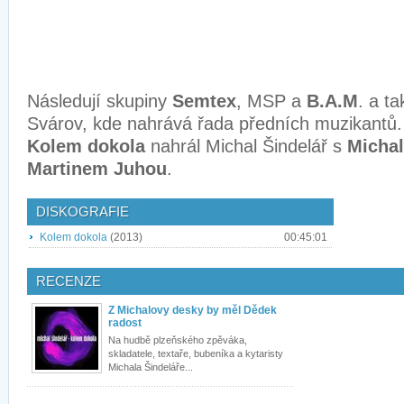
Následují skupiny
Semtex
, MSP a
B.A.M
. a ta
Svárov, kde nahrává řada předních muzikantů.
Kolem dokola
nahrál Michal Šindelář s
Micha
Martinem Juhou
.
DISKOGRAFIE
Kolem dokola
(2013)
00:45:01
RECENZE
Z Michalovy desky by měl Dědek
radost
Na hudbě plzeňského zpěváka,
skladatele, textaře, bubeníka a kytaristy
Michala Šindeláře...