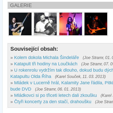
GALERIE
Související obsah:
»
Kolem dokola Michala Šindeláře
(Joe Stramr, 01. 
»
Katapult tři hodiny na Loučkách
(Joe Stramr, 07. 0
»
U rokenrolu vydržím tak dlouho, dokud budu dých
Katapultu Olda Říha
(Karel Souček, 11. 03. 2013)
»
Mládek v Lucerně hrál, Kalamity Jane řádila, Pitk
bude DVD
(Joe Stramr, 06. 01. 2013)
»
Mládkovci si po třiceti letech dali zkoušku
(Karel
»
Čtyři koncerty za den stačí, drahoušku
(Joe Stram