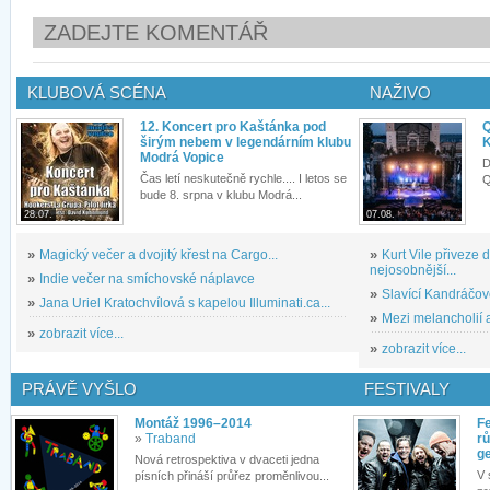
ZADEJTE KOMENTÁŘ
KLUBOVÁ SCÉNA
NAŽIVO
12. Koncert pro Kaštánka pod
Q
širým nebem v legendárním klubu
K
Modrá Vopice
D
Čas letí neskutečně rychle.... I letos se
Q
bude 8. srpna v klubu Modrá...
28.07.
07.08.
»
Magický večer a dvojitý křest na Cargo...
»
Kurt Vile přiveze
nejosobnější...
»
Indie večer na smíchovské náplavce
»
Slavící Kandráčov
»
Jana Uriel Kratochvílová s kapelou Illuminati.ca...
»
Mezi melancholií a
»
zobrazit více...
»
zobrazit více...
PRÁVĚ VYŠLO
FESTIVALY
Montáž 1996–2014
Fe
»
Traband
rů
g
Nová retrospektiva v dvaceti jedna
V 
písních přináší průřez proměnlivou...