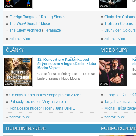
pr
02.08.
02.08.
»
Foreign Tongues
/
Rolling Stones
»
Čtvrtý den Colours:
»
The Wow! Signal
/
Muse
»
Třetí den Colours: 
»
The Silent Architect
/
Teramaze
»
Druhý den Colours: 
»
zobrazit více...
»
zobrazit více...
ČLÁNKY
VIDEOKLIPY
12. Koncert pro Kaštánka pod
Kř
širým nebem v legendárním klubu
si
Modrá Vopice
Bu
Čas letí neskutečně rychle.... I letos se
ka
bude 8. srpna v klubu Modrá...
28.07.
04.08.
»
Co chystá label Indies Scope pro rok 2026?
»
Lenny se už nedrží
»
Patnáctý ročník cen Vinyla zveřejnil...
»
Tanja hlásí návrat v
»
Ikona české hudební scény Jana Uriel...
»
Michal Hrůza zachyc
»
zobrazit více...
»
zobrazit více...
HUDEBNÍ NADĚJE
PODPORUJEME