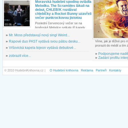
Moravská hudební spodina ovládla
Melodku. The Scrambles lákali na
debut, CHLEB!K rozdával
chlebíčky a Rocket Bunny uzavřeli
večer punkrockovou jistotou
Poslední červencový večer se na
03.08.
brněnské Melodce setkaly tři kapely...
»
Mr. Moss představují nový singl Weird...
»
Rapové duo PAST vydává svou pátou desku...
Víme, jak je těžké pro
prorazit do médií a tím
»
Vršovická kapela tojeon vydává debutové...
»
Podporujeme nadě
»
zobrazit více...
»
Zadání profilu inter
© 2010 HudebniKnihovna.cz |
O Hudební knihovna
Reklama
Partneři
Kontakty