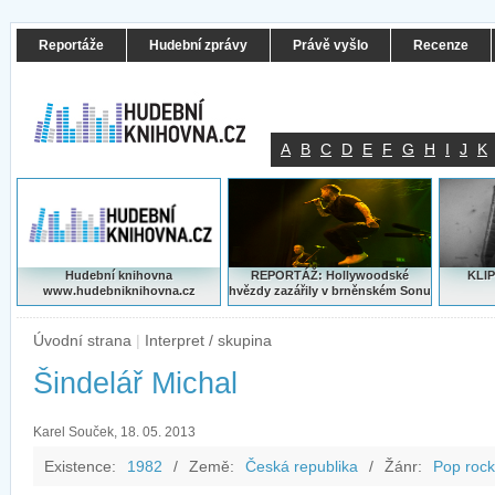
Reportáže
Hudební zprávy
Právě vyšlo
Recenze
A
B
C
D
E
F
G
H
I
J
K
Hudební knihovna
REPORTÁŽ: Hollywoodské
KLIP
www.hudebniknihovna.cz
hvězdy zazářily v brněnském Sonu
Úvodní strana
|
Interpret / skupina
Šindelář Michal
Karel Souček, 18. 05. 2013
Existence:
1982
/
Země:
Česká republika
/
Žánr:
Pop rock