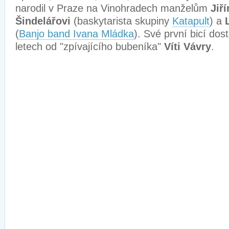
narodil v Praze na Vinohradech manželům
Jiř
Šindelářovi
(baskytarista skupiny
Katapult
) a
(
Banjo band Ivana Mládka
). Své první bicí dos
letech od "zpívajícího bubeníka"
Víti Vávry
.