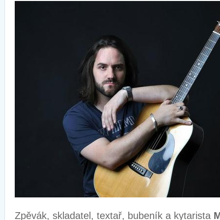
Zpěvák, skladatel, textař, bubeník a kytarista
M