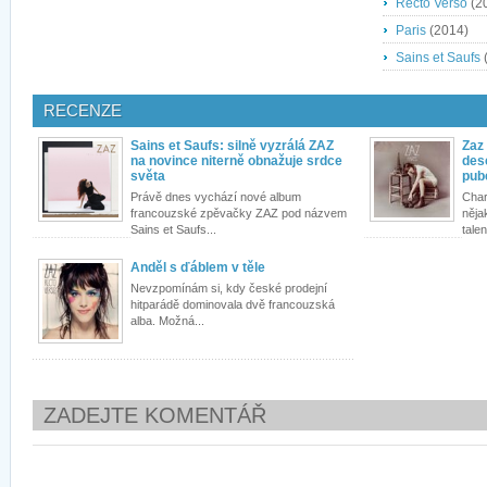
Recto Verso
(2
Paris
(2014)
Sains et Saufs
RECENZE
Sains et Saufs: silně vyzrálá ZAZ
Zaz
na novince niterně obnažuje srdce
des
světa
pub
Právě dnes vychází nové album
Char
francouzské zpěvačky ZAZ pod názvem
něja
Sains et Saufs...
tale
Anděl s ďáblem v těle
Nevzpomínám si, kdy české prodejní
hitparádě dominovala dvě francouzská
alba. Možná...
ZADEJTE KOMENTÁŘ