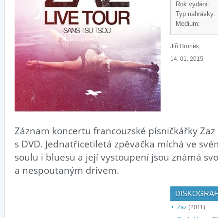
Rok vydání:
Typ nahrávky:
Medium:
Jiří Hroněk,
14. 01. 2015
Záznam koncertu francouzské písničkářky Za
s DVD. Jednatřicetiletá zpěvačka míchá ve své
soulu i bluesu a její vystoupení jsou známá svo
a nespoutaným drivem.
DISKOGRAF
Zaz
(2011)