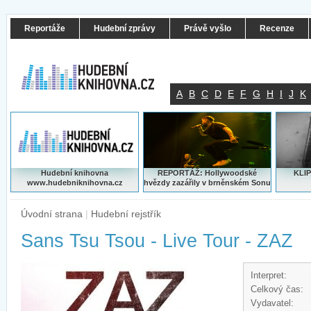
Reportáže
Hudební zprávy
Právě vyšlo
Recenze
A
B
C
D
E
F
G
H
I
J
K
Hudební knihovna
REPORTÁŽ: Hollywoodské
KLIP
www.hudebniknihovna.cz
hvězdy zazářily v brněnském Sonu
Úvodní strana
|
Hudební rejstřík
Sans Tsu Tsou - Live Tour - ZAZ
Interpret:
Celkový čas:
Vydavatel: