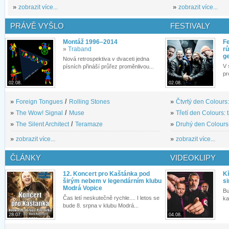
»
zobrazit více...
»
zobrazit více...
PRÁVĚ VYŠLO
FESTIVALY
Montáž 1996–2014
Fe
»
Traband
rů
g
Nová retrospektiva v dvaceti jedna
V 
písních přináší průřez proměnlivou...
pr
02.08.
02.08.
»
Foreign Tongues
/
Rolling Stones
»
Čtvrtý den Colours:
»
The Wow! Signal
/
Muse
»
Třetí den Colours: 
»
The Silent Architect
/
Teramaze
»
Druhý den Colours: 
»
zobrazit více...
»
zobrazit více...
ČLÁNKY
VIDEOKLIPY
12. Koncert pro Kaštánka pod
Kř
širým nebem v legendárním klubu
si
Modrá Vopice
Bu
Čas letí neskutečně rychle.... I letos se
ka
bude 8. srpna v klubu Modrá...
28.07.
04.08.