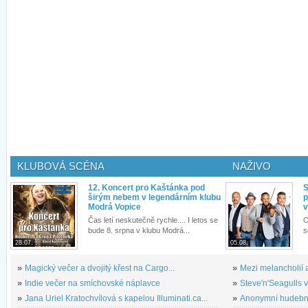
KLUBOVÁ SCÉNA
NAŽIVO
12. Koncert pro Kaštánka pod
S
širým nebem v legendárním klubu
p
Modrá Vopice
v
Čas letí neskutečně rychle.... I letos se
O
bude 8. srpna v klubu Modrá...
s
28.07.
05.08.
»
Magický večer a dvojitý křest na Cargo...
»
Mezi melancholií a
»
Indie večer na smíchovské náplavce
»
Steve'n'Seagulls v 
»
Jana Uriel Kratochvílová s kapelou Illuminati.ca...
»
Anonymní hudební 