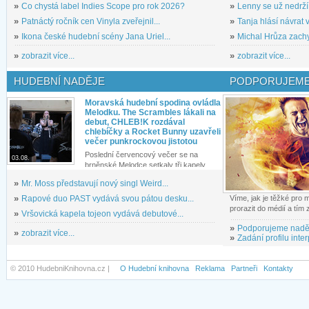
»
Co chystá label Indies Scope pro rok 2026?
»
Lenny se už nedrží
»
Patnáctý ročník cen Vinyla zveřejnil...
»
Tanja hlásí návrat v
»
Ikona české hudební scény Jana Uriel...
»
Michal Hrůza zachyc
»
zobrazit více...
»
zobrazit více...
HUDEBNÍ NADĚJE
PODPORUJEME
Moravská hudební spodina ovládla
Melodku. The Scrambles lákali na
debut, CHLEB!K rozdával
chlebíčky a Rocket Bunny uzavřeli
večer punkrockovou jistotou
Poslední červencový večer se na
03.08.
brněnské Melodce setkaly tři kapely...
»
Mr. Moss představují nový singl Weird...
»
Rapové duo PAST vydává svou pátou desku...
Víme, jak je těžké pro
prorazit do médií a tím
»
Vršovická kapela tojeon vydává debutové...
»
Podporujeme nadě
»
zobrazit více...
»
Zadání profilu inter
© 2010 HudebniKnihovna.cz |
O Hudební knihovna
Reklama
Partneři
Kontakty