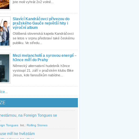
jste moli vyhrát 2x2 volné...
Slavící Kandráčovci přivezou do
pražského Gauče největší hity i
výroční album
Oblíbená slovenská kapela Kandráčovci
se letos v srpnu představí také českému
publiku. Ve středu...
Mezi melancholií a syrovou energií –
h3nce míří do Prahy
Německý alternativní hudebník h3nce
vystoupí 21. září v pražském klubu Bike
Jesus, kde fanouškům nabídne...
íce...
ZE
nestárnou, na Foreign Tongues se
.
eign Tongues
Int.:
Rolling Stones
use míří ke hvězdám