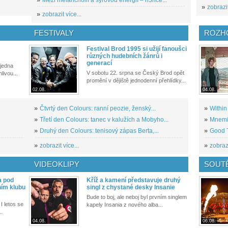
»
zobrazit
»
zobrazit více...
FESTIVALY
ROZH
Festival Brod 1995 si užijí fanoušci
různých hudebních žánrů i
generací
 jedna
V sobotu 22. srpna se Český Brod opět
livou...
promění v dějiště jednodenní přehlídky...
02.08.
04.08.
»
Čtvrtý den Colours: ranní peozie, ženský...
»
Within
»
Třetí den Colours: tanec v kalužích a Mobyho...
»
Mnemic
»
Druhý den Colours: tenisový zápas Berta,...
»
Good T
»
zobrazit více...
»
zobrazi
VIDEOKLIPY
SOUT
a pod
Kříž a kamení představuje druhý
ním klubu
singl z chystané desky Insanie
Bude to boj, ale neboj byl prvním singlem
I letos se
kapely Insania z nového alba...
..
04.08.
06.08.