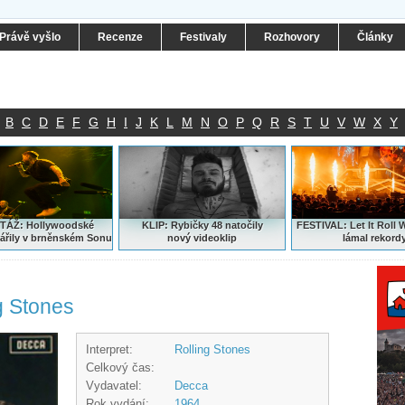
Právě vyšlo
Recenze
Festivaly
Rozhovory
Články
B
C
D
E
F
G
H
I
J
K
L
M
N
O
P
Q
R
S
T
U
V
W
X
Y
ÁŽ: Hollywoodské
KLIP: Rybičky 48 natočily
FESTIVAL:
Let It Roll 
ářily v brněnském Sonu
nový
videoklip
lámal rekord
g Stones
Interpret:
Rolling Stones
Celkový čas:
Vydavatel:
Decca
Rok vydání:
1964