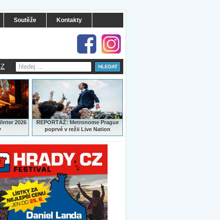
Soutěže
Kontakty
Z
:
Winter 2026
REPORTÁŽ
Metronome Prague
y
poprvé v režii Live Nation