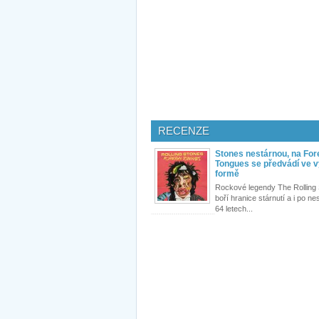
RECENZE
Stones nestárnou, na For
Tongues se předvádí ve 
formě
Rockové legendy The Rolling
boří hranice stárnutí a i po n
64 letech...