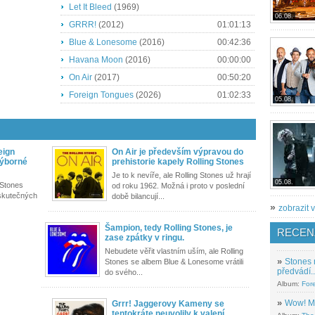
Let It Bleed
(1969)
06.08.
GRRR!
(2012)
01:01:13
Blue & Lonesome
(2016)
00:42:36
Havana Moon
(2016)
00:00:00
On Air
(2017)
00:50:20
Foreign Tongues
(2026)
01:02:33
05.08.
eign
On Air je především výpravou do
výborné
prehistorie kapely Rolling Stones
Je to k nevíře, ale Rolling Stones už hrají
05.08.
 Stones
od roku 1962. Možná i proto v poslední
eskutečných
době bilancují...
»
zobrazit v
Šampion, tedy Rolling Stones, je
RECEN
zase zpátky v ringu.
Nebudete věřit vlastním uším, ale Rolling
»
Stones 
Stones se albem Blue & Lonesome vrátili
předvádí..
do svého...
Album:
For
»
Wow! M
Grrr! Jaggerovy Kameny se
tentokráte neuvolily k valení