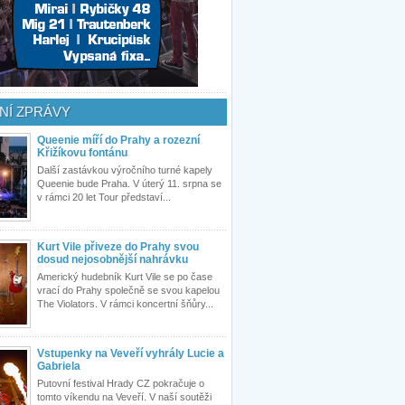
NÍ ZPRÁVY
Queenie míří do Prahy a rozezní
Křižíkovu fontánu
Další zastávkou výročního turné kapely
Queenie bude Praha. V úterý 11. srpna se
v rámci 20 let Tour představí...
Kurt Vile přiveze do Prahy svou
dosud nejosobnější nahrávku
Americký hudebník Kurt Vile se po čase
vrací do Prahy společně se svou kapelou
The Violators. V rámci koncertní šňůry...
Vstupenky na Veveří vyhrály Lucie a
Gabriela
Putovní festival Hrady CZ pokračuje o
tomto víkendu na Veveří. V naší soutěži