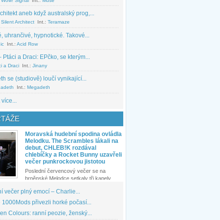
 Wow! Signal
Int.:
Muse
chitekt aneb když australský prog,...
Silent Architect
Int.:
Teramaze
, uhrančivé, hypnotické. Takové...
ic
Int.:
Acid Row
 Ptáci a Draci: EPčko, se kterým...
i a Draci
Int.:
Jinany
 se (studiově) loučí vynikající...
adeth
Int.:
Megadeth
 více...
TÁŽE
Moravská hudební spodina ovládla
Melodku. The Scrambles lákali na
debut, CHLEB!K rozdával
chlebíčky a Rocket Bunny uzavřeli
večer punkrockovou jistotou
Poslední červencový večer se na
brněnské Melodce setkaly tři kapely...
 večer plný emocí – Charlie...
1000Mods přivezli horké počasí...
den Colours: ranní peozie, ženský...