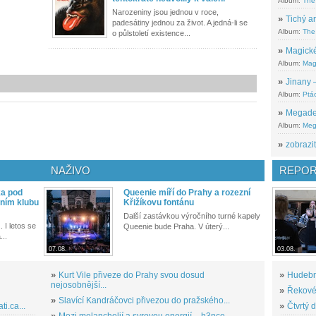
Album:
The
Narozeniny jsou jednou v roce,
»
Tichý ar
padesátiny jednou za život. A jedná-li se
Album:
The 
o půlstoletí existence...
»
Magické
Album:
Mag
»
Jinany –
Album:
Ptác
»
Megadeth
Album:
Meg
»
zobrazit
NAŽIVO
REPOR
ka pod
Queenie míří do Prahy a rozezní
ním klubu
Křižíkovu fontánu
Další zastávkou výročního turné kapely
. I letos se
Queenie bude Praha. V úterý...
...
07.08.
03.08.
»
Kurt Vile přiveze do Prahy svou dosud
»
Hudební
nejosobnější...
»
Řekové 
»
Slavící Kandráčovci přivezou do pražského...
i.ca...
»
Čtvrtý 
»
Mezi melancholií a syrovou energií – h3nce...