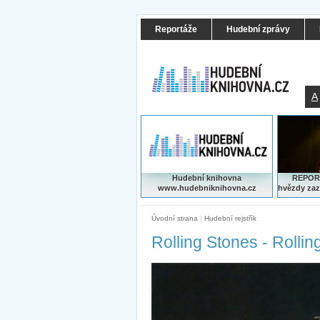
Reportáže
Hudební zprávy
A
Hudební knihovna
REPORT
www.hudebniknihovna.cz
hvězdy zaz
Úvodní strana
|
Hudební rejstřík
Rolling Stones - Rollin