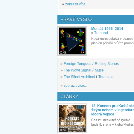
»
zobrazit více...
PRÁVĚ VYŠLO
Montáž 1996–2014
»
Traband
Nová retrospektiva v dvaceti
písních přináší průřez proměn
02.08.
»
Foreign Tongues
/
Rolling Stones
»
The Wow! Signal
/
Muse
»
The Silent Architect
/
Teramaze
»
zobrazit více...
ČLÁNKY
12. Koncert pro Kaštánk
širým nebem v legendár
Modrá Vopice
Čas letí neskutečně rychle.... 
bude 8. srpna v klubu Modrá.
28.07.