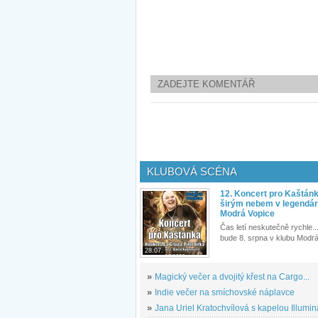
ZADEJTE KOMENTÁŘ
KLUBOVÁ SCÉNA
12. Koncert pro Kaštán
širým nebem v legendár
Modrá Vopice
Čas letí neskutečně rychle...
bude 8. srpna v klubu Modrá
28.07.
»
Magický večer a dvojitý křest na Cargo...
»
Indie večer na smíchovské náplavce
»
Jana Uriel Kratochvílová s kapelou Illuminat