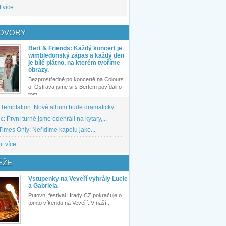
 více...
OVORY
Bert & Friends: Každý koncert je
wimbledonský zápas a každý den
je bílé plátno, na kterém tvoříme
obrazy.
Bezprostředně po koncertě na Colours
of Ostrava jsme si s Bertem povídali o
tom,...
 Temptation: Nové album bude dramaticky...
: První turné jsme odehráli na kytary,...
imes Only: Neřídíme kapelu jako...
t více...
ĚŽE
Vstupenky na Veveří vyhrály Lucie
a Gabriela
Putovní festival Hrady CZ pokračuje o
tomto víkendu na Veveří. V naší...