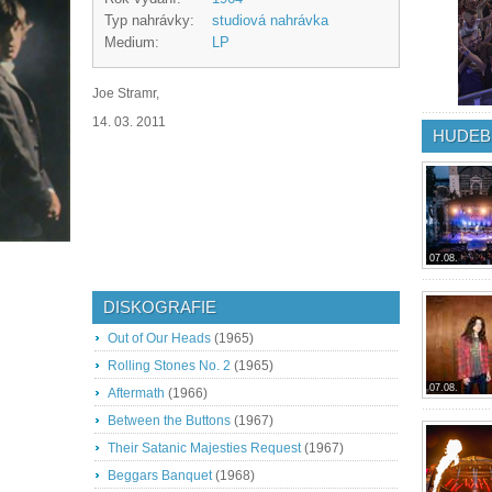
Typ nahrávky:
studiová nahrávka
Medium:
LP
Joe Stramr,
14. 03. 2011
HUDEB
07.08.
DISKOGRAFIE
Out of Our Heads
(1965)
Rolling Stones No. 2
(1965)
07.08.
Aftermath
(1966)
Between the Buttons
(1967)
Their Satanic Majesties Request
(1967)
Beggars Banquet
(1968)