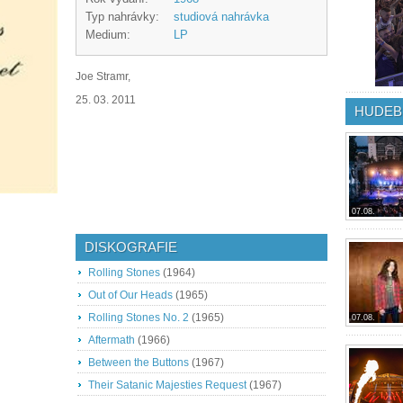
Typ nahrávky:
studiová nahrávka
Medium:
LP
Joe Stramr,
25. 03. 2011
HUDEB
07.08.
DISKOGRAFIE
Rolling Stones
(1964)
Out of Our Heads
(1965)
Rolling Stones No. 2
(1965)
07.08.
Aftermath
(1966)
Between the Buttons
(1967)
Their Satanic Majesties Request
(1967)