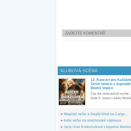
ZADEJTE KOMENTÁŘ
KLUBOVÁ SCÉNA
12. Koncert pro Kaštán
širým nebem v legendár
Modrá Vopice
Čas letí neskutečně rychle...
bude 8. srpna v klubu Modrá
28.07.
»
Magický večer a dvojitý křest na Cargo...
»
Indie večer na smíchovské náplavce
»
Jana Uriel Kratochvílová s kapelou Illuminat