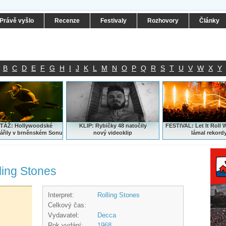
Právě vyšlo
Recenze
Festivaly
Rozhovory
Články
B
C
D
E
F
G
H
I
J
K
L
M
N
O
P
Q
R
S
T
U
V
W
X
Y
ÁŽ: Hollywoodské
KLIP: Rybičky 48 natočily
FESTIVAL:
Let It Roll 
ářily v brněnském Sonu
nový
videoklip
lámal rekord
ling Stones
Interpret:
Rolling Stones
Celkový čas:
Vydavatel:
Decca
Rok vydání:
1968