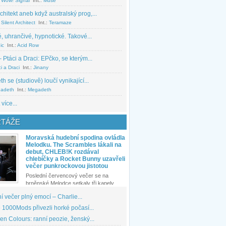
 Wow! Signal
Int.:
Muse
chitekt aneb když australský prog,...
Silent Architect
Int.:
Teramaze
, uhrančivé, hypnotické. Takové...
ic
Int.:
Acid Row
 Ptáci a Draci: EPčko, se kterým...
i a Draci
Int.:
Jinany
 se (studiově) loučí vynikající...
adeth
Int.:
Megadeth
 více...
TÁŽE
Moravská hudební spodina ovládla
Melodku. The Scrambles lákali na
debut, CHLEB!K rozdával
chlebíčky a Rocket Bunny uzavřeli
večer punkrockovou jistotou
Poslední červencový večer se na
brněnské Melodce setkaly tři kapely...
 večer plný emocí – Charlie...
1000Mods přivezli horké počasí...
den Colours: ranní peozie, ženský...