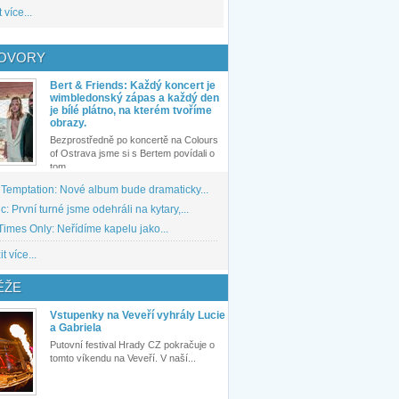
 více...
OVORY
Bert & Friends: Každý koncert je
wimbledonský zápas a každý den
je bílé plátno, na kterém tvoříme
obrazy.
Bezprostředně po koncertě na Colours
of Ostrava jsme si s Bertem povídali o
tom,...
 Temptation: Nové album bude dramaticky...
: První turné jsme odehráli na kytary,...
imes Only: Neřídíme kapelu jako...
t více...
ĚŽE
Vstupenky na Veveří vyhrály Lucie
a Gabriela
Putovní festival Hrady CZ pokračuje o
tomto víkendu na Veveří. V naší...