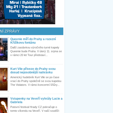
NÍ ZPRÁVY
Queenie míří do Prahy a rozezní
Křižíkovu fontánu
Další zastávkou výročního turné kapely
Queenie bude Praha. V úterý 11. srpna se
v rámci 20 let Tour představí...
Kurt Vile přiveze do Prahy svou
dosud nejosobnější nahrávku
Americký hudebník Kurt Vile se po čase
vrací do Prahy společně se svou kapelou
The Violators. V rámci koncertní šňůry...
Vstupenky na Veveří vyhrály Lucie a
Gabriela
Putovní festival Hrady CZ pokračuje o
tomto víkendu na Veveří. V naší soutěži