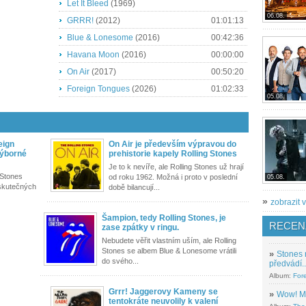
Let It Bleed
(1969)
06.08.
GRRR!
(2012)
01:01:13
Blue & Lonesome
(2016)
00:42:36
Havana Moon
(2016)
00:00:00
On Air
(2017)
00:50:20
Foreign Tongues
(2026)
01:02:33
05.08.
eign
On Air je především výpravou do
výborné
prehistorie kapely Rolling Stones
Je to k nevíře, ale Rolling Stones už hrají
 Stones
od roku 1962. Možná i proto v poslední
05.08.
eskutečných
době bilancují...
»
zobrazit v
Šampion, tedy Rolling Stones, je
RECEN
zase zpátky v ringu.
Nebudete věřit vlastním uším, ale Rolling
Stones se albem Blue & Lonesome vrátili
»
Stones 
do svého...
předvádí..
Album:
For
Grrr! Jaggerovy Kameny se
»
Wow! M
tentokráte neuvolily k valení