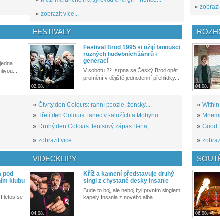
»
zobrazit
»
zobrazit více...
FESTIVALY
ROZH
Festival Brod 1995 si užijí fanoušci
různých hudebních žánrů i
generací
 jedna
V sobotu 22. srpna se Český Brod opět
livou...
promění v dějiště jednodenní přehlídky...
02.08.
04.08.
»
Čtvrtý den Colours: ranní peozie, ženský...
»
Within
»
Třetí den Colours: tanec v kalužích a Mobyho...
»
Mnemic
»
Druhý den Colours: tenisový zápas Berta,...
»
Good T
»
zobrazit více...
»
zobrazi
VIDEOKLIPY
SOUT
a pod
Kříž a kamení představuje druhý
ním klubu
singl z chystané desky Insanie
Bude to boj, ale neboj byl prvním singlem
I letos se
kapely Insania z nového alba...
..
04.08.
06.08.