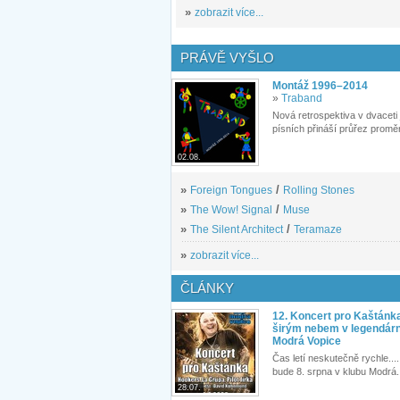
»
zobrazit více...
PRÁVĚ VYŠLO
Montáž 1996–2014
»
Traband
Nová retrospektiva v dvaceti
písních přináší průřez proměn
02.08.
»
Foreign Tongues
/
Rolling Stones
»
The Wow! Signal
/
Muse
»
The Silent Architect
/
Teramaze
»
zobrazit více...
ČLÁNKY
12. Koncert pro Kaštánk
širým nebem v legendár
Modrá Vopice
Čas letí neskutečně rychle.... 
bude 8. srpna v klubu Modrá.
28.07.