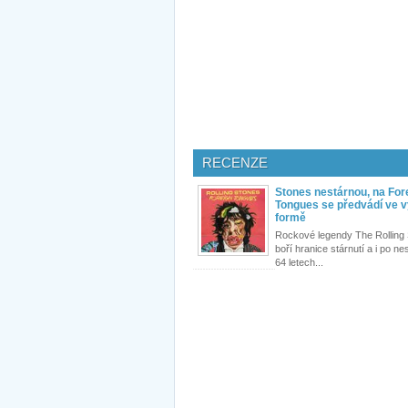
RECENZE
Stones nestárnou, na For
Tongues se předvádí ve 
formě
Rockové legendy The Rolling
boří hranice stárnutí a i po n
64 letech...