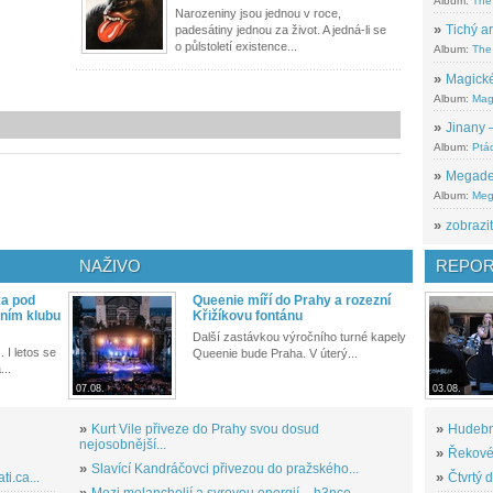
Album:
The
Narozeniny jsou jednou v roce,
»
Tichý ar
padesátiny jednou za život. A jedná-li se
o půlstoletí existence...
Album:
The 
»
Magické
Album:
Mag
»
Jinany –
Album:
Ptác
»
Megadeth
Album:
Meg
»
zobrazit
NAŽIVO
REPOR
ka pod
Queenie míří do Prahy a rozezní
ním klubu
Křižíkovu fontánu
Další zastávkou výročního turné kapely
. I letos se
Queenie bude Praha. V úterý...
...
07.08.
03.08.
»
Kurt Vile přiveze do Prahy svou dosud
»
Hudební
nejosobnější...
»
Řekové 
»
Slavící Kandráčovci přivezou do pražského...
i.ca...
»
Čtvrtý 
»
Mezi melancholií a syrovou energií – h3nce...