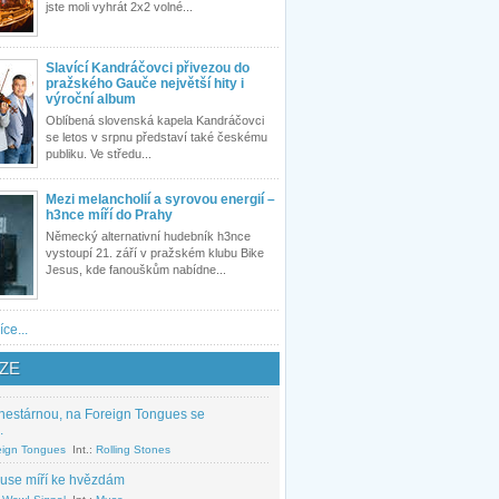
jste moli vyhrát 2x2 volné...
Slavící Kandráčovci přivezou do
pražského Gauče největší hity i
výroční album
Oblíbená slovenská kapela Kandráčovci
se letos v srpnu představí také českému
publiku. Ve středu...
Mezi melancholií a syrovou energií –
h3nce míří do Prahy
Německý alternativní hudebník h3nce
vystoupí 21. září v pražském klubu Bike
Jesus, kde fanouškům nabídne...
íce...
ZE
nestárnou, na Foreign Tongues se
.
eign Tongues
Int.:
Rolling Stones
use míří ke hvězdám