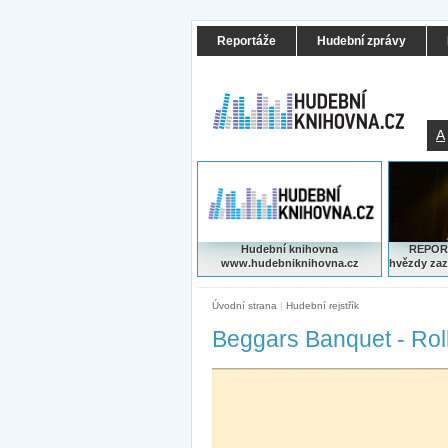
Reportáže
Hudební zprávy
A
Hudební knihovna
REPORT
www.hudebniknihovna.cz
hvězdy zaz
Úvodní strana
|
Hudební rejstřík
Beggars Banquet - Rol