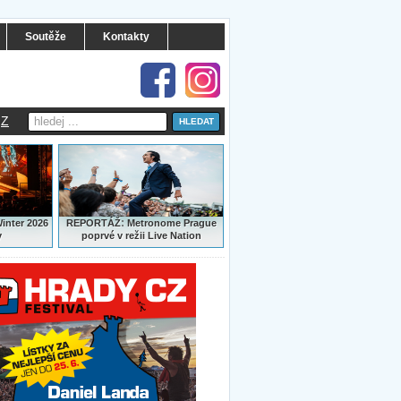
Soutěže
Kontakty
Z
:
Winter 2026
REPORTÁŽ
Metronome Prague
y
poprvé v režii Live Nation