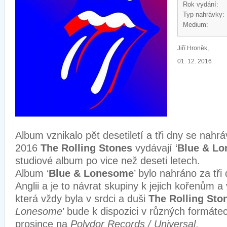
Rok vydání:
Typ nahrávky:
Medium:
Jiří Hroněk,
01. 12. 2016
Album vznikalo pět desetiletí a tři dny se nahrá
2016
The Rolling Stones
vydávají ‘
Blue & L
studiové album po vice než deseti letech.
Album ‘
Blue & Lonesome
’ bylo nahráno za tř
Anglii a je to návrat skupiny k jejich kořenům a
která vždy byla v srdci a duši
The Rolling Sto
Lonesome
’ bude k dispozici v různých formáte
prosince na
Polydor Records / Universal
.