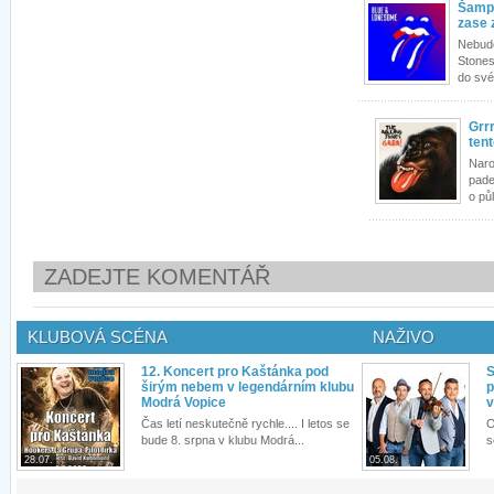
Šampi
zase 
Nebude
Stones
do své
Grr
tent
Naro
pade
o půl
ZADEJTE KOMENTÁŘ
KLUBOVÁ SCÉNA
NAŽIVO
12. Koncert pro Kaštánka pod
S
širým nebem v legendárním klubu
p
Modrá Vopice
v
Čas letí neskutečně rychle.... I letos se
O
bude 8. srpna v klubu Modrá...
s
28.07.
05.08.