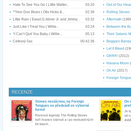
Hate To See You Go ( Little Walter...
03:20
Out of Our Hea
**Hoo Doo Blues ( Otis Hicks &...
02:36
Rolling Stones 
Little Rain ( Ewart.G.Abner Jr. and Jimmy...
03:32
Aftermath
(196
Just Like I Treat You ( Willie...
03:24
Between the Bu
*I Can’t Quit You Baby ( Willie...
05:13
Their Satanic 
Celkový čas:
00:42:36
Beggars Banqu
Let It Bleed
(19
GRRR!
(2012)
Havana Moon
(
On Air
(2017)
Foreign Tongu
RECENZE
Stones nestárnou, na Foreign
On 
Tongues se předvádí ve výborné
preh
formě
Je t
Rockové legendy The Rolling Stones
od r
boří hranice stárnutí a i po neskutečných
době 
64 letech...