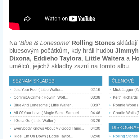
Na ‘
Blue & Lonesome
’
Rolling Stones
skládají
bluesovým počátkům, kdy hráli hudbu
Jimmyh
Dixona,
Eddieho Taylora
,
Little Waltera
a
Ho
umělců, jejichž skladby zazní na tomto albu.
SEZNAM SKLADEB
ČLENOVÉ
Just Your Fool ( Little Walter...
02:16
Mick Jagger (Z
Commit A Crime ( Howlin’ Wolf...
03:38
Keith Richards 
Blue And Lonesome ( Little Walter...
03:07
Ronnie Wood (
All Of Your Love ( Magic Sam - Samuel...
04:46
Charlie Watts (B
I Gotta Go ( Little Walter )
03:26
DISKOGRAF
Everybody Knows About My Good Thing...
04:30
Ride ‘Em On Down ( Eddie Taylor...
02:48
Rolling Stones