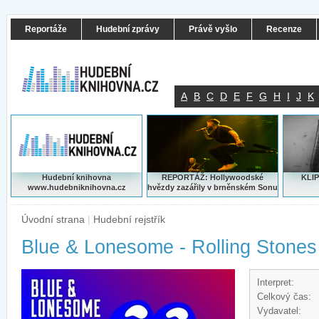
Reportáže
Hudební zprávy
Právě vyšlo
Recenze
A
B
C
D
E
F
G
H
I
J
K
Hudební knihovna
REPORTÁŽ: Hollywoodské
KLIP
www.hudebniknihovna.cz
hvězdy zazářily v brněnském Sonu
Úvodní strana
|
Hudební rejstřík
Blue & Lonesome - Rolling Stones
Interpret:
Celkový čas:
Vydavatel: