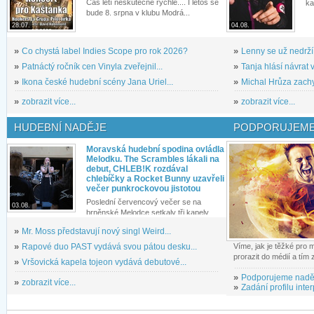
Čas letí neskutečně rychle.... I letos se
ka
bude 8. srpna v klubu Modrá...
28.07.
04.08.
»
Co chystá label Indies Scope pro rok 2026?
»
Lenny se už nedrží
»
Patnáctý ročník cen Vinyla zveřejnil...
»
Tanja hlásí návrat v
»
Ikona české hudební scény Jana Uriel...
»
Michal Hrůza zachyc
»
zobrazit více...
»
zobrazit více...
HUDEBNÍ NADĚJE
PODPORUJEME
Moravská hudební spodina ovládla
Melodku. The Scrambles lákali na
debut, CHLEB!K rozdával
chlebíčky a Rocket Bunny uzavřeli
večer punkrockovou jistotou
Poslední červencový večer se na
03.08.
brněnské Melodce setkaly tři kapely...
»
Mr. Moss představují nový singl Weird...
»
Rapové duo PAST vydává svou pátou desku...
Víme, jak je těžké pro
prorazit do médií a tím
»
Vršovická kapela tojeon vydává debutové...
»
Podporujeme nadě
»
zobrazit více...
»
Zadání profilu inter