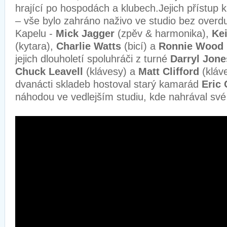
hrající po hospodách a klubech.Jejich přístup k
– vše bylo zahráno naživo ve studio bez over
Kapelu -
Mick Jagger
(zpěv & harmonika),
Ke
(kytara),
Charlie Watts
(bicí) a
Ronnie Wood
jejich dlouholetí spoluhráči z turné
Darryl Jone
Chuck Leavell
(klávesy) a
Matt Clifford
(kláv
dvanácti skladeb hostoval starý kamarád
Eric 
náhodou ve vedlejším studiu, kde nahrával své