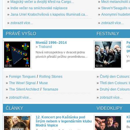
»
Magický večer a dvojitý křest na Cargo...
»
Mezi melancholií a
»
Indie večer na smíchovské náplavce
»
Steve'n'Seagulls v 
»
Jana Uriel Kratochvílová s kapelou Illuminati.ca...
»
Anonymní hudební 
»
zobrazit více...
»
zobrazit více...
PRÁVĚ VYŠLO
FESTIVALY
Montáž 1996–2014
Fe
»
Traband
rů
g
Nová retrospektiva v dvaceti jedna
V 
písních přináší průřez proměnlivou...
pr
02.08.
02.08.
»
Foreign Tongues
/
Rolling Stones
»
Čtvrtý den Colours:
»
The Wow! Signal
/
Muse
»
Třetí den Colours: 
»
The Silent Architect
/
Teramaze
»
Druhý den Colours: 
»
zobrazit více...
»
zobrazit více...
ČLÁNKY
VIDEOKLIPY
12. Koncert pro Kaštánka pod
Kř
širým nebem v legendárním klubu
si
Modrá Vopice
Bu