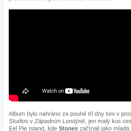
Album bylo nahráno za pouhé tři dny loni v pro
Studios
v
Západním Londýně
, jen malý kus c
Eel Pie Island, kde
Stones
začínali jako mladá