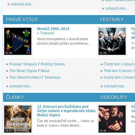
»
zobrazit více...
»
zobrazit více...
PRÁVĚ VYŠLO
FESTIVALY
Montáž 1996–2014
Fe
»
Traband
rů
g
Nová retrospektiva v dvaceti jedna
V 
písních přináší průřez proměnlivou...
pr
02.08.
02.08.
»
Foreign Tongues
/
Rolling Stones
»
Čtvrtý den Colours:
»
The Wow! Signal
/
Muse
»
Třetí den Colours: 
»
The Silent Architect
/
Teramaze
»
Druhý den Colours: 
»
zobrazit více...
»
zobrazit více...
ČLÁNKY
VIDEOKLIPY
12. Koncert pro Kaštánka pod
Kř
širým nebem v legendárním klubu
si
Modrá Vopice
Bu
Čas letí neskutečně rychle.... I letos se
ka
bude 8. srpna v klubu Modrá...
28.07.
04.08.