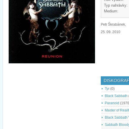
Typ nahrávky:
Medium:
Petr Škrabánek,
25. 09. 2010
DISKOGRAF
Tyr
(0)
Black Sabbath
Paranoid
(1970
Master of Reali
Black Sabbath V
Sabbath Blood