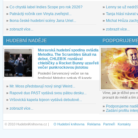
»
Co chystá label Indies Scope pro rok 2026?
»
Lenny se už nedrží
»
Patnáctý ročník cen Vinyla zveřejnil...
»
Tanja hlásí návrat v
»
Ikona české hudební scény Jana Uriel...
»
Michal Hrůza zachyc
»
zobrazit více...
»
zobrazit více...
HUDEBNÍ NADĚJE
PODPORUJEME
Moravská hudební spodina ovládla
Melodku. The Scrambles lákali na
debut, CHLEB!K rozdával
chlebíčky a Rocket Bunny uzavřeli
večer punkrockovou jistotou
Poslední červencový večer se na
03.08.
brněnské Melodce setkaly tři kapely...
»
Mr. Moss představují nový singl Weird...
»
Rapové duo PAST vydává svou pátou desku...
Víme, jak je těžké pro
prorazit do médií a tím
»
Vršovická kapela tojeon vydává debutové...
»
Podporujeme nadě
»
zobrazit více...
»
Zadání profilu inter
© 2010 HudebniKnihovna.cz |
O Hudební knihovna
Reklama
Partneři
Kontakty