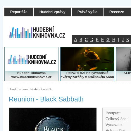
Reportáže
Hudební zprávy
Právě vyšlo
Recenze
A
B
C
D
E
F
G
H
I
J
K
Hudební knihovna
REPORTÁŽ: Hollywoodské
KLIP
www.hudebniknihovna.cz
hvězdy zazářily v brněnském Sonu
Úvodní strana
|
Hudební rejstřík
Reunion - Black Sabbath
Interpret:
Celkový čas:
Vydavatel:
Rok vydání: