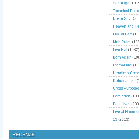
Sabotage
(197
Technical Ecst
Never Say Die!
Heaven and He
Live at Last
(19
Mob Rules
(19
Live Evil
(1982
Born Again
(19
Eternal Idol
(19
Headless Cros
Dehumanizer
(
Cross Purpose
Forbidden
(199
Past Lives
(200
Live at Hamme
13
(2013)
RECENZE