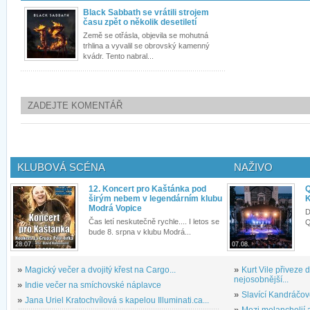
Black Sabbath se vrátili strojem
času zpět o několik desetiletí
Země se otřásla, objevila se mohutná
trhlina a vyvalil se obrovský kamenný
kvádr. Tento nabral...
ZADEJTE KOMENTÁŘ
KLUBOVÁ SCÉNA
NAŽIVO
12. Koncert pro Kaštánka pod
Q
širým nebem v legendárním klubu
K
Modrá Vopice
D
Čas letí neskutečně rychle.... I letos se
Q
bude 8. srpna v klubu Modrá...
28.07.
07.08.
»
Magický večer a dvojitý křest na Cargo...
»
Kurt Vile přiveze
nejosobnější...
»
Indie večer na smíchovské náplavce
»
Slavící Kandráčov
»
Jana Uriel Kratochvílová s kapelou Illuminati.ca...
»
Mezi melancholií a