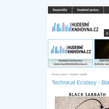
Reportáže
Hudební zprávy
A
Hudební knihovna
REPORT
www.hudebniknihovna.cz
hvězdy zaz
Úvodní strana
|
Hudební rejstřík
Technical Ecstasy - Bl