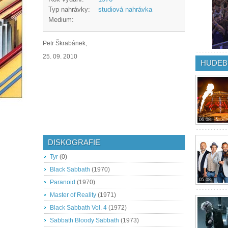
Typ nahrávky:
studiová nahrávka
Medium:
Petr Škrabánek,
25. 09. 2010
HUDEB
06.08.
DISKOGRAFIE
Tyr
(0)
Black Sabbath
(1970)
05.08.
Paranoid
(1970)
Master of Reality
(1971)
Black Sabbath Vol. 4
(1972)
Sabbath Bloody Sabbath
(1973)