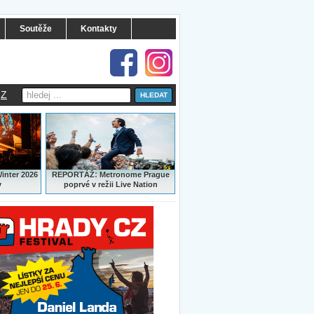
Soutěže
Kontakty
Z
:
Winter 2026
REPORTÁŽ
Metronome Prague
y
poprvé v režii Live Nation