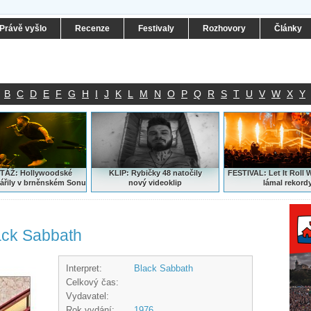
Právě vyšlo
Recenze
Festivaly
Rozhovory
Články
B
C
D
E
F
G
H
I
J
K
L
M
N
O
P
Q
R
S
T
U
V
W
X
Y
ÁŽ: Hollywoodské
KLIP: Rybičky 48 natočily
FESTIVAL:
Let It Roll 
ářily v brněnském Sonu
nový
videoklip
lámal rekord
ack Sabbath
Interpret:
Black Sabbath
Celkový čas:
Vydavatel:
Rok vydání:
1976