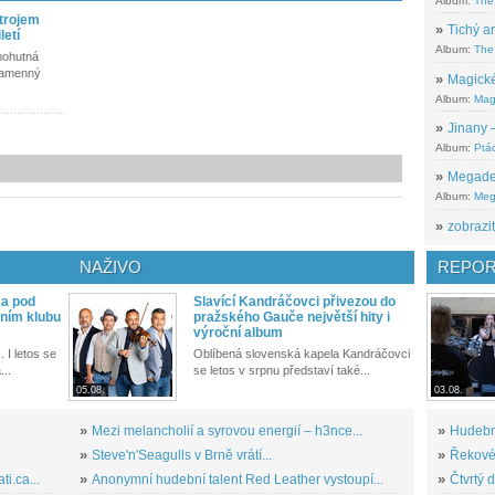
Album:
The
strojem
»
Tichý ar
letí
Album:
The 
mohutná
 kamenný
»
Magické
Album:
Mag
»
Jinany –
Album:
Ptác
»
Megadeth
Album:
Meg
»
zobrazit
NAŽIVO
REPOR
ka pod
Slavící Kandráčovci přivezou do
ním klubu
pražského Gauče největší hity i
výroční album
. I letos se
Oblíbená slovenská kapela Kandráčovci
...
se letos v srpnu představí také...
05.08.
03.08.
»
Mezi melancholií a syrovou energií – h3nce...
»
Hudební
»
Steve'n'Seagulls v Brně vrátí...
»
Řekové 
i.ca...
»
Anonymní hudební talent Red Leather vystoupí...
»
Čtvrtý 