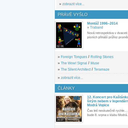
»
zobrazit více...
PRÁVĚ VYŠLO
Montáž 1996–2014
»
Traband
Nová retrospektiva v dvaceti
písních přináší průřez proměn
02.08.
»
Foreign Tongues
/
Rolling Stones
»
The Wow! Signal
/
Muse
»
The Silent Architect
/
Teramaze
»
zobrazit více...
ČLÁNKY
12. Koncert pro Kaštánk
širým nebem v legendár
Modrá Vopice
Čas letí neskutečně rychle.... 
bude 8. srpna v klubu Modrá.
28.07.