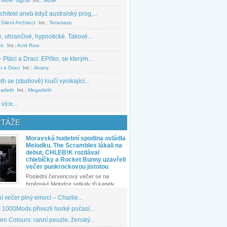
 Wow! Signal
Int.:
Muse
chitekt aneb když australský prog,...
Silent Architect
Int.:
Teramaze
, uhrančivé, hypnotické. Takové...
ic
Int.:
Acid Row
 Ptáci a Draci: EPčko, se kterým...
i a Draci
Int.:
Jinany
 se (studiově) loučí vynikající...
adeth
Int.:
Megadeth
 více...
TÁŽE
Moravská hudební spodina ovládla
Melodku. The Scrambles lákali na
debut, CHLEB!K rozdával
chlebíčky a Rocket Bunny uzavřeli
večer punkrockovou jistotou
Poslední červencový večer se na
brněnské Melodce setkaly tři kapely...
 večer plný emocí – Charlie...
1000Mods přivezli horké počasí...
den Colours: ranní peozie, ženský...