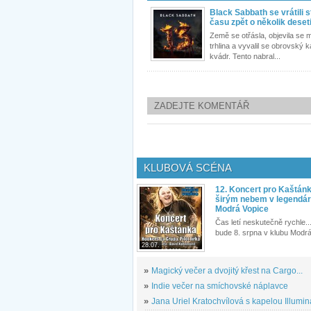
Black Sabbath se vrátili 
času zpět o několik deseti
Země se otřásla, objevila se 
trhlina a vyvalil se obrovský
kvádr. Tento nabral...
ZADEJTE KOMENTÁŘ
KLUBOVÁ SCÉNA
12. Koncert pro Kaštán
širým nebem v legendár
Modrá Vopice
Čas letí neskutečně rychle...
bude 8. srpna v klubu Modrá
28.07.
»
Magický večer a dvojitý křest na Cargo...
»
Indie večer na smíchovské náplavce
»
Jana Uriel Kratochvílová s kapelou Illuminat