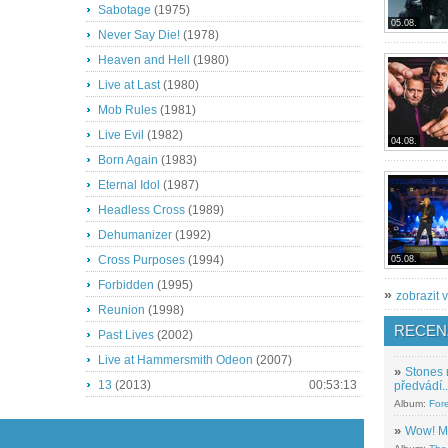
Sabotage
(1975)
05.08.
Never Say Die!
(1978)
Heaven and Hell
(1980)
Live at Last
(1980)
Mob Rules
(1981)
Live Evil
(1982)
04.08.
Born Again
(1983)
Eternal Idol
(1987)
Headless Cross
(1989)
Dehumanizer
(1992)
Cross Purposes
(1994)
05.08.
Forbidden
(1995)
»
zobrazit v
Reunion
(1998)
RECEN
Past Lives
(2002)
Live at Hammersmith Odeon
(2007)
»
Stones 
13
(2013)
00:53:13
předvádí..
Album:
For
»
Wow! M