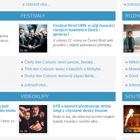
»
zobrazit více...
»
zobrazit
FESTIVALY
ROZH
Festival Brod 1995 si užijí fanoušci
různých hudebních žánrů i
generací
 jedna
V sobotu 22. srpna se Český Brod opět
livou...
promění v dějiště jednodenní přehlídky...
02.08.
04.08.
»
Čtvrtý den Colours: ranní peozie, ženský...
»
Within
»
Třetí den Colours: tanec v kalužích a Mobyho...
»
Mnemic
»
Druhý den Colours: tenisový zápas Berta,...
»
Good T
»
zobrazit více...
»
zobrazi
VIDEOKLIPY
SOUT
a pod
Kříž a kamení představuje druhý
ním klubu
singl z chystané desky Insanie
Bude to boj, ale neboj byl prvním singlem
I letos se
kapely Insania z nového alba...
..
04.08.
06.08.