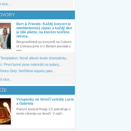
 více...
OVORY
Bert & Friends: Každý koncert je
wimbledonský zápas a každý den
je bílé plátno, na kterém tvoříme
obrazy.
Bezprostředně po koncertě na Colours
of Ostrava jsme si s Bertem povídali o
tom,...
 Temptation: Nové album bude dramaticky...
: První turné jsme odehráli na kytary,...
imes Only: Neřídíme kapelu jako...
t více...
ĚŽE
Vstupenky na Veveří vyhrály Lucie
a Gabriela
Putovní festival Hrady CZ pokračuje o
tomto víkendu na Veveří. V naší...