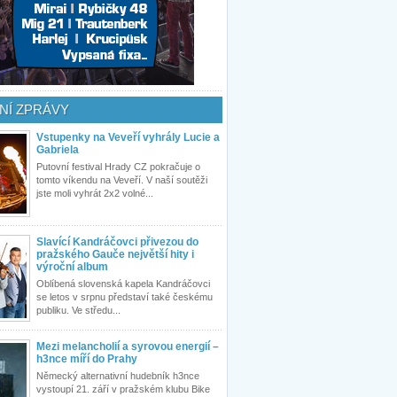
NÍ ZPRÁVY
Vstupenky na Veveří vyhrály Lucie a
Gabriela
Putovní festival Hrady CZ pokračuje o
tomto víkendu na Veveří. V naší soutěži
jste moli vyhrát 2x2 volné...
Slavící Kandráčovci přivezou do
pražského Gauče největší hity i
výroční album
Oblíbená slovenská kapela Kandráčovci
se letos v srpnu představí také českému
publiku. Ve středu...
Mezi melancholií a syrovou energií –
h3nce míří do Prahy
Německý alternativní hudebník h3nce
vystoupí 21. září v pražském klubu Bike