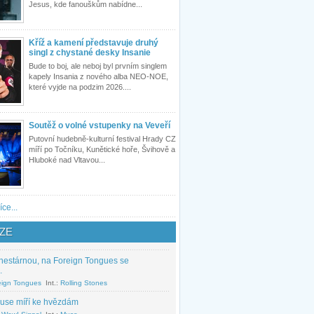
Jesus, kde fanouškům nabídne...
Kříž a kamení představuje druhý
singl z chystané desky Insanie
Bude to boj, ale neboj byl prvním singlem
kapely Insania z nového alba NEO-NOE,
které vyjde na podzim 2026....
Soutěž o volné vstupenky na Veveří
Putovní hudebně-kulturní festival Hrady CZ
míří po Točníku, Kunětické hoře, Švihově a
Hluboké nad Vltavou...
íce...
ZE
nestárnou, na Foreign Tongues se
.
eign Tongues
Int.:
Rolling Stones
use míří ke hvězdám