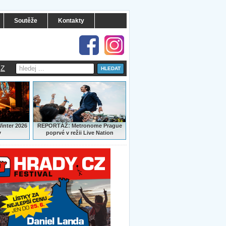
Soutěže
Kontakty
Z
:
Winter 2026
REPORTÁŽ
Metronome Prague
y
poprvé v režii Live Nation