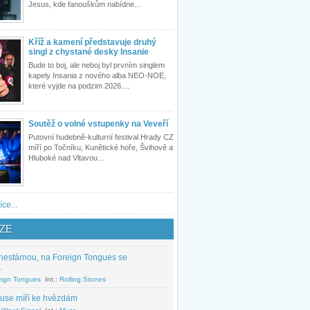
Jesus, kde fanouškům nabídne...
Kříž a kamení představuje druhý
singl z chystané desky Insanie
Bude to boj, ale neboj byl prvním singlem
kapely Insania z nového alba NEO-NOE,
které vyjde na podzim 2026....
Soutěž o volné vstupenky na Veveří
Putovní hudebně-kulturní festival Hrady CZ
míří po Točníku, Kunětické hoře, Švihově a
Hluboké nad Vltavou...
íce...
ZE
nestárnou, na Foreign Tongues se
.
eign Tongues
Int.:
Rolling Stones
use míří ke hvězdám