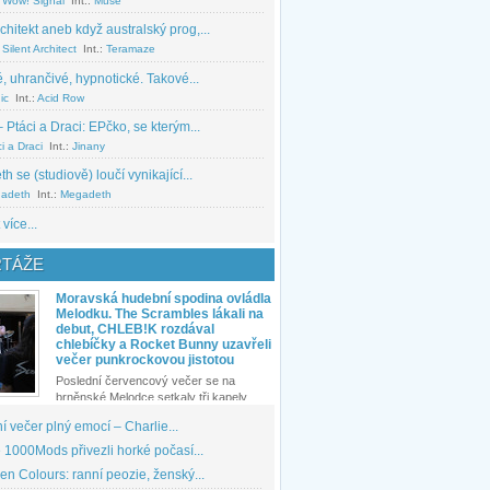
 Wow! Signal
Int.:
Muse
chitekt aneb když australský prog,...
Silent Architect
Int.:
Teramaze
, uhrančivé, hypnotické. Takové...
ic
Int.:
Acid Row
 Ptáci a Draci: EPčko, se kterým...
i a Draci
Int.:
Jinany
 se (studiově) loučí vynikající...
adeth
Int.:
Megadeth
 více...
TÁŽE
Moravská hudební spodina ovládla
Melodku. The Scrambles lákali na
debut, CHLEB!K rozdával
chlebíčky a Rocket Bunny uzavřeli
večer punkrockovou jistotou
Poslední červencový večer se na
brněnské Melodce setkaly tři kapely...
 večer plný emocí – Charlie...
1000Mods přivezli horké počasí...
den Colours: ranní peozie, ženský...