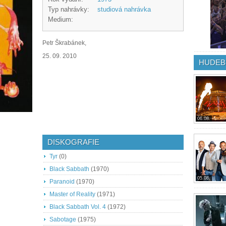
Typ nahrávky:
studiová nahrávka
Medium:
Petr Škrabánek,
25. 09. 2010
HUDEB
06.08.
DISKOGRAFIE
Tyr
(0)
Black Sabbath
(1970)
05.08.
Paranoid
(1970)
Master of Reality
(1971)
Black Sabbath Vol. 4
(1972)
Sabotage
(1975)