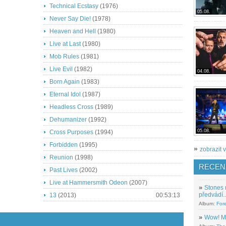
Technical Ecstasy
(1976)
05.08.
Never Say Die!
(1978)
Heaven and Hell
(1980)
Live at Last
(1980)
Mob Rules
(1981)
Live Evil
(1982)
04.08.
Born Again
(1983)
Eternal Idol
(1987)
Headless Cross
(1989)
Dehumanizer
(1992)
05.08.
Cross Purposes
(1994)
Forbidden
(1995)
»
zobrazit v
Reunion
(1998)
RECEN
Past Lives
(2002)
Live at Hammersmith Odeon
(2007)
»
Stones 
předvádí..
13
(2013)
00:53:13
Album:
For
»
Wow! M