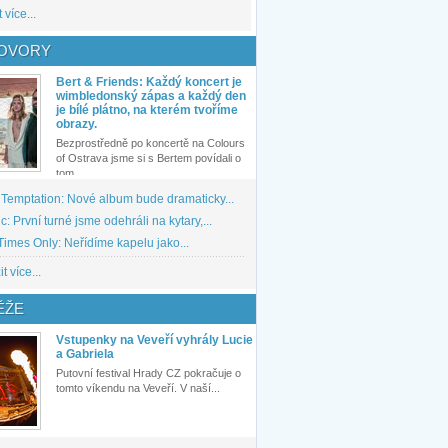
 více...
OVORY
Bert & Friends: Každý koncert je
wimbledonský zápas a každý den
je bílé plátno, na kterém tvoříme
obrazy.
Bezprostředně po koncertě na Colours
of Ostrava jsme si s Bertem povídali o
tom,...
 Temptation: Nové album bude dramaticky...
: První turné jsme odehráli na kytary,...
imes Only: Neřídíme kapelu jako...
t více...
ĚŽE
Vstupenky na Veveří vyhrály Lucie
a Gabriela
Putovní festival Hrady CZ pokračuje o
tomto víkendu na Veveří. V naší...