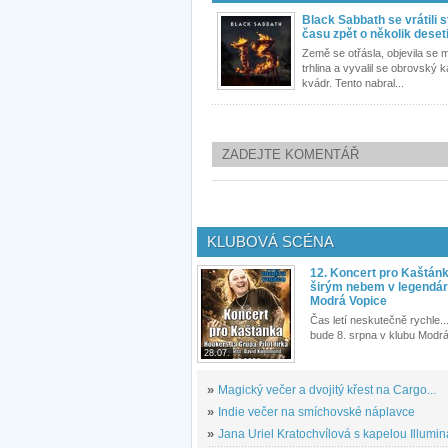
Black Sabbath se vrátili 
času zpět o několik deseti
Země se otřásla, objevila se 
trhlina a vyvalil se obrovský
kvádr. Tento nabral...
ZADEJTE KOMENTÁŘ
KLUBOVÁ SCÉNA
12. Koncert pro Kaštán
širým nebem v legendár
Modrá Vopice
Čas letí neskutečně rychle...
bude 8. srpna v klubu Modrá
28.07.
»
Magický večer a dvojitý křest na Cargo...
»
Indie večer na smíchovské náplavce
»
Jana Uriel Kratochvílová s kapelou Illuminat