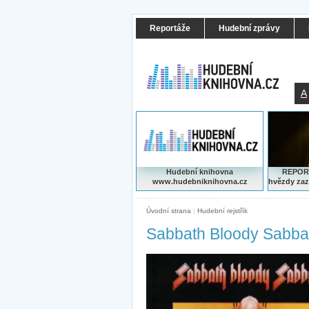
Reportáže
Hudební zprávy
A
Hudební knihovna
REPORT
www.hudebniknihovna.cz
hvězdy zaz
Úvodní strana
|
Hudební rejstřík
Sabbath Bloody Sabbat