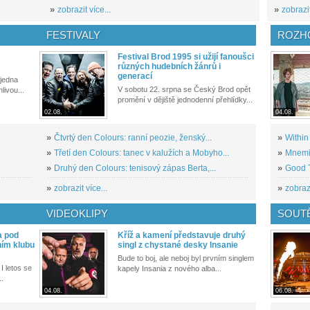
»
zobrazit více...
»
zobrazit
FESTIVALY
ROZH
Festival Brod 1995 si užijí fanoušci
různých hudebních žánrů i
generací
 jedna
V sobotu 22. srpna se Český Brod opět
livou...
promění v dějiště jednodenní přehlídky...
02.08.
04.08.
»
Čtvrtý den Colours: ranní peozie, ženský...
»
Within
»
Třetí den Colours: tanec v kalužích a Mobyho...
»
Mnemic
»
Druhý den Colours: tenisový zápas Berta,...
»
Good T
»
zobrazit více...
»
zobrazi
VIDEOKLIPY
SOUT
a pod
Kříž a kamení představuje druhý
ním klubu
singl z chystané desky Insanie
Bude to boj, ale neboj byl prvním singlem
I letos se
kapely Insania z nového alba...
..
04.08.
06.08.