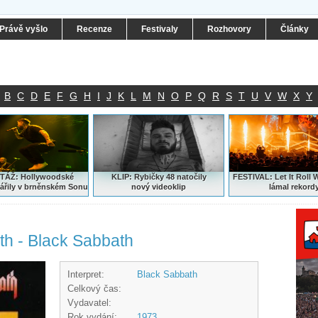
Právě vyšlo
Recenze
Festivaly
Rozhovory
Články
B
C
D
E
F
G
H
I
J
K
L
M
N
O
P
Q
R
S
T
U
V
W
X
Y
ÁŽ: Hollywoodské
KLIP: Rybičky 48 natočily
FESTIVAL:
Let It Roll 
ářily v brněnském Sonu
nový
videoklip
lámal rekord
h - Black Sabbath
Interpret:
Black Sabbath
Celkový čas:
Vydavatel:
Rok vydání:
1973