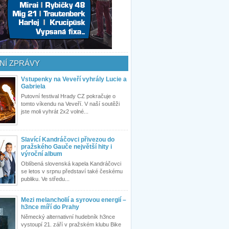
NÍ ZPRÁVY
Vstupenky na Veveří vyhrály Lucie a
Gabriela
Putovní festival Hrady CZ pokračuje o
tomto víkendu na Veveří. V naší soutěži
jste moli vyhrát 2x2 volné...
Slavící Kandráčovci přivezou do
pražského Gauče největší hity i
výroční album
Oblíbená slovenská kapela Kandráčovci
se letos v srpnu představí také českému
publiku. Ve středu...
Mezi melancholií a syrovou energií –
h3nce míří do Prahy
Německý alternativní hudebník h3nce
vystoupí 21. září v pražském klubu Bike