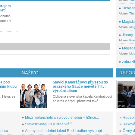
Album:
The
strojem
»
Tichý ar
letí
Album:
The 
mohutná
 kamenný
»
Magické
Album:
Mag
»
Jinany –
Album:
Ptác
»
Megadeth
Album:
Meg
»
zobrazit
NAŽIVO
REPOR
ka pod
Slavící Kandráčovci přivezou do
ním klubu
pražského Gauče největší hity i
výroční album
. I letos se
Oblíbená slovenská kapela Kandráčovci
...
se letos v srpnu představí také...
05.08.
03.08.
»
Mezi melancholií a syrovou energií – h3nce...
»
Hudební
»
Steve'n'Seagulls v Brně vrátí...
»
Řekové 
i.ca...
»
Anonymní hudební talent Red Leather vystoupí...
»
Čtvrtý 