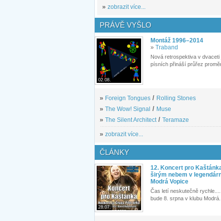
»
zobrazit více...
PRÁVĚ VYŠLO
Montáž 1996–2014
»
Traband
Nová retrospektiva v dvaceti
písních přináší průřez proměn
02.08.
»
Foreign Tongues
/
Rolling Stones
»
The Wow! Signal
/
Muse
»
The Silent Architect
/
Teramaze
»
zobrazit více...
ČLÁNKY
12. Koncert pro Kaštánk
širým nebem v legendár
Modrá Vopice
Čas letí neskutečně rychle.... 
bude 8. srpna v klubu Modrá.
28.07.