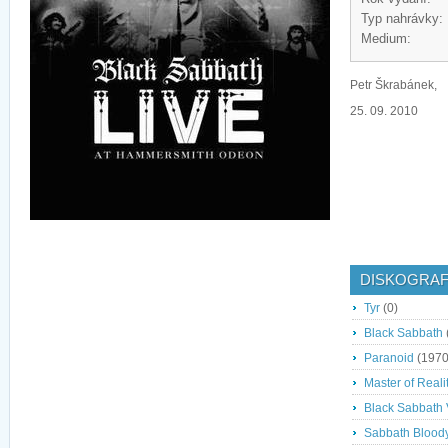
Typ nahrávky:
Medium:
Petr Škrabánek,
25. 09. 2010
DISKOGRAF
Tyr
(0)
Black Sabbath
Paranoid
(1970
Master of Reali
Black Sabbath V
Sabbath Blood