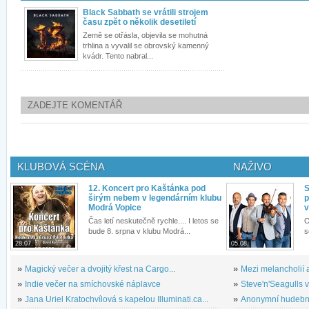
Black Sabbath se vrátili strojem
času zpět o několik desetiletí
Země se otřásla, objevila se mohutná
trhlina a vyvalil se obrovský kamenný
kvádr. Tento nabral...
ZADEJTE KOMENTÁŘ
KLUBOVÁ SCÉNA
NAŽIVO
12. Koncert pro Kaštánka pod
S
širým nebem v legendárním klubu
p
Modrá Vopice
v
Čas letí neskutečně rychle.... I letos se
O
bude 8. srpna v klubu Modrá...
s
28.07.
05.08.
»
Magický večer a dvojitý křest na Cargo...
»
Mezi melancholií a
»
Indie večer na smíchovské náplavce
»
Steve'n'Seagulls v 
»
Jana Uriel Kratochvílová s kapelou Illuminati.ca...
»
Anonymní hudební 