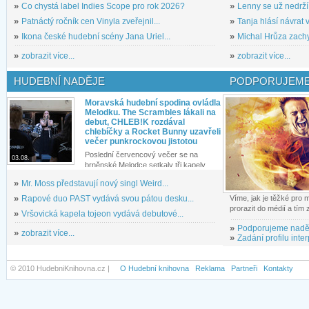
»
Co chystá label Indies Scope pro rok 2026?
»
Lenny se už nedrží
»
Patnáctý ročník cen Vinyla zveřejnil...
»
Tanja hlásí návrat v
»
Ikona české hudební scény Jana Uriel...
»
Michal Hrůza zachyc
»
zobrazit více...
»
zobrazit více...
HUDEBNÍ NADĚJE
PODPORUJEME
Moravská hudební spodina ovládla
Melodku. The Scrambles lákali na
debut, CHLEB!K rozdával
chlebíčky a Rocket Bunny uzavřeli
večer punkrockovou jistotou
Poslední červencový večer se na
03.08.
brněnské Melodce setkaly tři kapely...
»
Mr. Moss představují nový singl Weird...
»
Rapové duo PAST vydává svou pátou desku...
Víme, jak je těžké pro
prorazit do médií a tím
»
Vršovická kapela tojeon vydává debutové...
»
Podporujeme nadě
»
zobrazit více...
»
Zadání profilu inter
© 2010 HudebniKnihovna.cz |
O Hudební knihovna
Reklama
Partneři
Kontakty