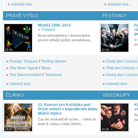
»
zobrazit více...
»
zobrazit více...
PRÁVĚ VYŠLO
FESTIVALY
Montáž 1996–2014
Fe
»
Traband
rů
g
Nová retrospektiva v dvaceti jedna
V 
písních přináší průřez proměnlivou...
pr
02.08.
02.08.
»
Foreign Tongues
/
Rolling Stones
»
Čtvrtý den Colours:
»
The Wow! Signal
/
Muse
»
Třetí den Colours: 
»
The Silent Architect
/
Teramaze
»
Druhý den Colours: 
»
zobrazit více...
»
zobrazit více...
ČLÁNKY
VIDEOKLIPY
12. Koncert pro Kaštánka pod
Kř
širým nebem v legendárním klubu
si
Modrá Vopice
Bu
Čas letí neskutečně rychle.... I letos se
ka
bude 8. srpna v klubu Modrá...
28.07.
04.08.