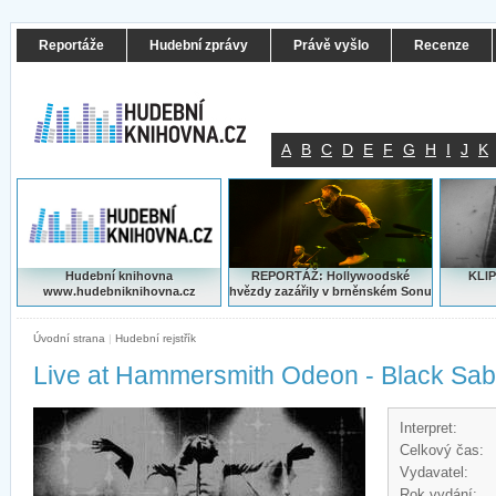
Reportáže
Hudební zprávy
Právě vyšlo
Recenze
A
B
C
D
E
F
G
H
I
J
K
Hudební knihovna
REPORTÁŽ: Hollywoodské
KLIP
www.hudebniknihovna.cz
hvězdy zazářily v brněnském Sonu
Úvodní strana
|
Hudební rejstřík
Live at Hammersmith Odeon - Black Sab
Interpret:
Celkový čas:
Vydavatel:
Rok vydání: