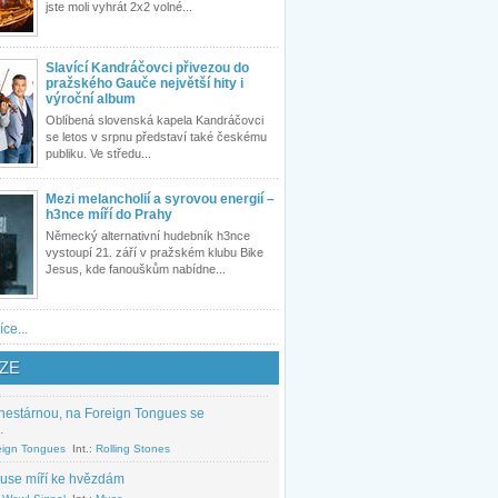
jste moli vyhrát 2x2 volné...
Slavící Kandráčovci přivezou do
pražského Gauče největší hity i
výroční album
Oblíbená slovenská kapela Kandráčovci
se letos v srpnu představí také českému
publiku. Ve středu...
Mezi melancholií a syrovou energií –
h3nce míří do Prahy
Německý alternativní hudebník h3nce
vystoupí 21. září v pražském klubu Bike
Jesus, kde fanouškům nabídne...
íce...
ZE
nestárnou, na Foreign Tongues se
.
eign Tongues
Int.:
Rolling Stones
use míří ke hvězdám