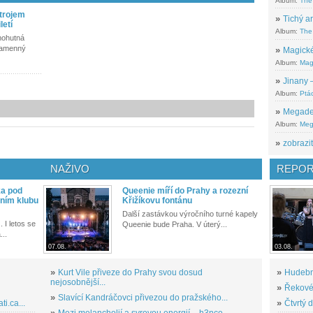
Album:
The
strojem
»
Tichý ar
letí
Album:
The 
mohutná
 kamenný
»
Magické
Album:
Mag
»
Jinany –
Album:
Ptác
»
Megadeth
Album:
Meg
»
zobrazit
NAŽIVO
REPOR
ka pod
Queenie míří do Prahy a rozezní
ním klubu
Křižíkovu fontánu
Další zastávkou výročního turné kapely
. I letos se
Queenie bude Praha. V úterý...
...
07.08.
03.08.
»
Kurt Vile přiveze do Prahy svou dosud
»
Hudební
nejosobnější...
»
Řekové 
»
Slavící Kandráčovci přivezou do pražského...
i.ca...
»
Čtvrtý 
»
Mezi melancholií a syrovou energií – h3nce...