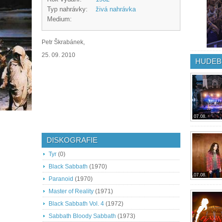
Typ nahrávky:
živá nahrávka
Medium:
Petr Škrabánek,
25. 09. 2010
HUDEB
07.08.
DISKOGRAFIE
Tyr
(0)
Black Sabbath
(1970)
07.08.
Paranoid
(1970)
Master of Reality
(1971)
Black Sabbath Vol. 4
(1972)
Sabbath Bloody Sabbath
(1973)