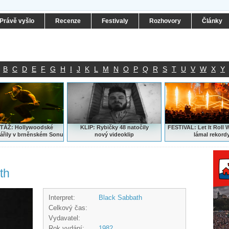
Právě vyšlo
Recenze
Festivaly
Rozhovory
Články
B
C
D
E
F
G
H
I
J
K
L
M
N
O
P
Q
R
S
T
U
V
W
X
Y
ÁŽ: Hollywoodské
KLIP: Rybičky 48 natočily
FESTIVAL:
Let It Roll 
ářily v brněnském Sonu
nový
videoklip
lámal rekord
th
Interpret:
Black Sabbath
Celkový čas:
Vydavatel:
Rok vydání:
1982