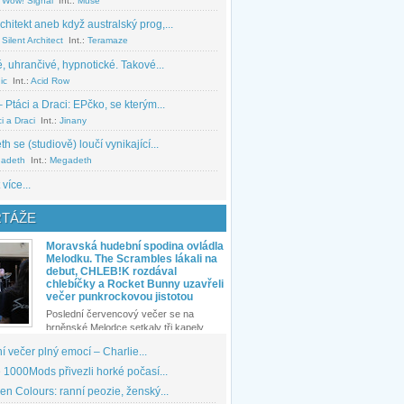
 Wow! Signal
Int.:
Muse
chitekt aneb když australský prog,...
Silent Architect
Int.:
Teramaze
, uhrančivé, hypnotické. Takové...
ic
Int.:
Acid Row
 Ptáci a Draci: EPčko, se kterým...
i a Draci
Int.:
Jinany
 se (studiově) loučí vynikající...
adeth
Int.:
Megadeth
 více...
TÁŽE
Moravská hudební spodina ovládla
Melodku. The Scrambles lákali na
debut, CHLEB!K rozdával
chlebíčky a Rocket Bunny uzavřeli
večer punkrockovou jistotou
Poslední červencový večer se na
brněnské Melodce setkaly tři kapely...
 večer plný emocí – Charlie...
1000Mods přivezli horké počasí...
den Colours: ranní peozie, ženský...