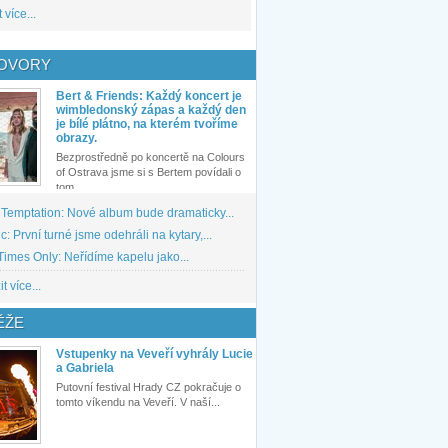
 více...
OVORY
Bert & Friends: Každý koncert je
wimbledonský zápas a každý den
je bílé plátno, na kterém tvoříme
obrazy.
Bezprostředně po koncertě na Colours
of Ostrava jsme si s Bertem povídali o
tom,...
 Temptation: Nové album bude dramaticky...
: První turné jsme odehráli na kytary,...
imes Only: Neřídíme kapelu jako...
t více...
ĚŽE
Vstupenky na Veveří vyhrály Lucie
a Gabriela
Putovní festival Hrady CZ pokračuje o
tomto víkendu na Veveří. V naší...