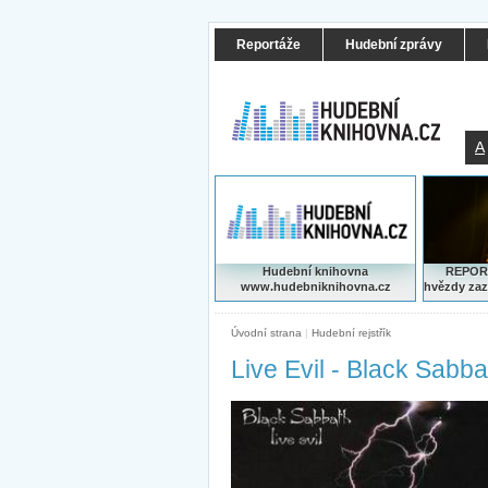
Reportáže
Hudební zprávy
A
Hudební knihovna
REPORT
www.hudebniknihovna.cz
hvězdy zaz
Úvodní strana
|
Hudební rejstřík
Live Evil - Black Sabba