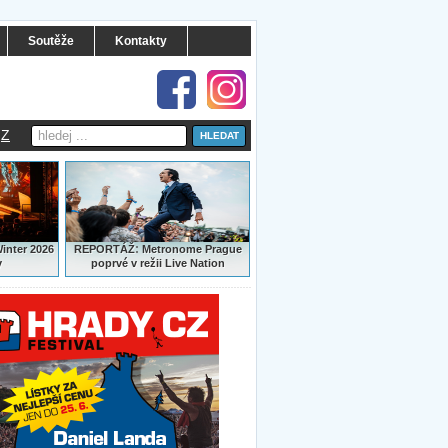
Soutěže
Kontakty
Z
:
Winter 2026
REPORTÁŽ
Metronome Prague
y
poprvé v režii Live Nation