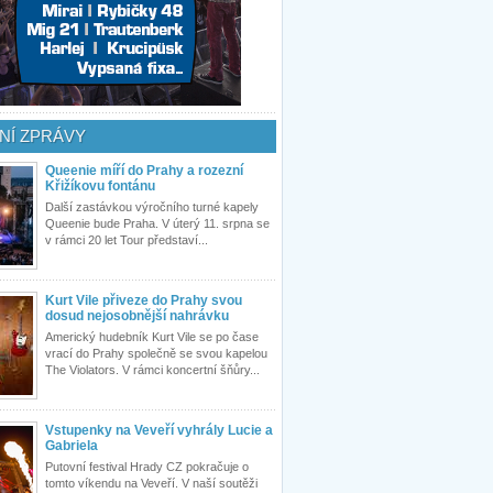
NÍ ZPRÁVY
Queenie míří do Prahy a rozezní
Křižíkovu fontánu
Další zastávkou výročního turné kapely
Queenie bude Praha. V úterý 11. srpna se
v rámci 20 let Tour představí...
Kurt Vile přiveze do Prahy svou
dosud nejosobnější nahrávku
Americký hudebník Kurt Vile se po čase
vrací do Prahy společně se svou kapelou
The Violators. V rámci koncertní šňůry...
Vstupenky na Veveří vyhrály Lucie a
Gabriela
Putovní festival Hrady CZ pokračuje o
tomto víkendu na Veveří. V naší soutěži