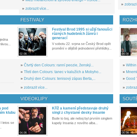
»
zobrazit
»
zobrazit více...
FESTIVALY
ROZH
Festival Brod 1995 si užijí fanoušci
různých hudebních žánrů i
generací
 jedna
V sobotu 22. srpna se Český Brod opět
livou...
promění v dějiště jednodenní přehlídky...
02.08.
04.08.
»
Čtvrtý den Colours: ranní peozie, ženský...
»
Within
»
Třetí den Colours: tanec v kalužích a Mobyho...
»
Mnemic
»
Druhý den Colours: tenisový zápas Berta,...
»
Good T
»
zobrazit více...
»
zobrazi
VIDEOKLIPY
SOUT
a pod
Kříž a kamení představuje druhý
ním klubu
singl z chystané desky Insanie
Bude to boj, ale neboj byl prvním singlem
I letos se
kapely Insania z nového alba...
..
04.08.
06.08.