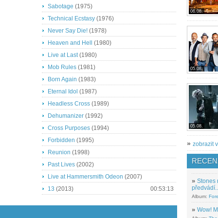
Sabotage
(1975)
06.08.
Technical Ecstasy
(1976)
Never Say Die!
(1978)
Heaven and Hell
(1980)
Live at Last
(1980)
Mob Rules
(1981)
05.08.
Born Again
(1983)
Eternal Idol
(1987)
Headless Cross
(1989)
Dehumanizer
(1992)
05.08.
Cross Purposes
(1994)
Forbidden
(1995)
»
zobrazit v
Reunion
(1998)
RECEN
Past Lives
(2002)
Live at Hammersmith Odeon
(2007)
»
Stones 
předvádí..
13
(2013)
00:53:13
Album:
For
»
Wow! M