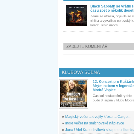
Black Sabbath se vrátili 
času zpět o několik deseti
Země se otřásla, objevila se 
trhlina a vyvalil se obrovský
kvádr. Tento nabral...
ZADEJTE KOMENTÁŘ
KLUBOVÁ SCÉNA
12. Koncert pro Kaštán
širým nebem v legendár
Modrá Vopice
Čas letí neskutečně rychle...
bude 8. srpna v klubu Modrá
28.07.
»
Magický večer a dvojitý křest na Cargo...
»
Indie večer na smíchovské náplavce
»
Jana Uriel Kratochvílová s kapelou Illuminat