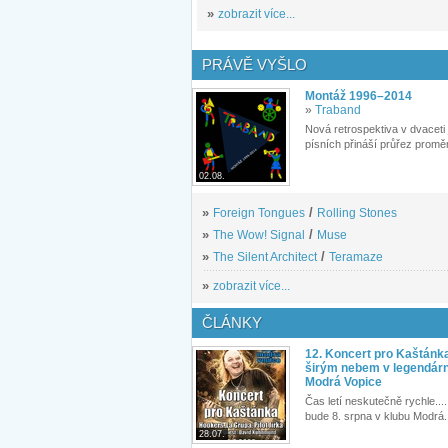
»
zobrazit více...
PRÁVĚ VYŠLO
Montáž 1996–2014
»
Traband
Nová retrospektiva v dvaceti
písních přináší průřez proměn
02.08.
»
Foreign Tongues
/
Rolling Stones
»
The Wow! Signal
/
Muse
»
The Silent Architect
/
Teramaze
»
zobrazit více...
ČLÁNKY
12. Koncert pro Kaštánk
širým nebem v legendár
Modrá Vopice
Čas letí neskutečně rychle.... 
bude 8. srpna v klubu Modrá.
28.07.