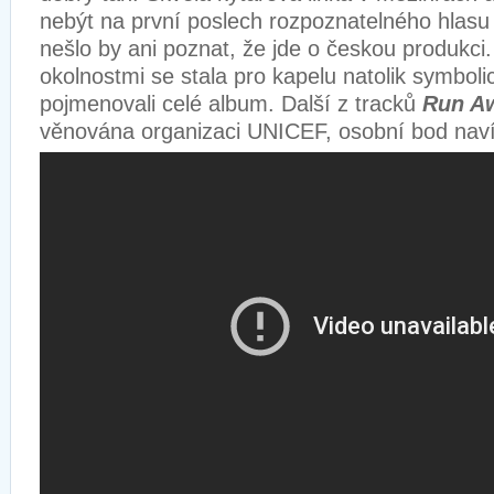
nebýt na první poslech rozpoznatelného hlas
nešlo by ani poznat, že jde o českou produkc
okolnostmi se stala pro kapelu natolik symboli
pojmenovali celé album. Další z tracků
Run A
věnována organizaci UNICEF, osobní bod naví