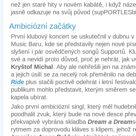
než jen staré hity v novém kabátě, i když náze
jasně odkazuje na svůj původ (supPORTLESbi
Ambiciózní začátky
První klubový koncert se uskutečnil v dubnu 
Music Baru, kde se představily nejen nové písn
slyšení i pár osvědčených songů Supportů. Klu
své a nevidí proto důvod, proč je nehrát, jak 
Kryštof Michal
. Aby ale nehřešili jen na zná
a jejich úsilí se za necelý rok přeměnilo na d
Ride
plus stačili poctivě odehrát i letní festiv
publikum mohlo představit, kterým směrem se
kapela ubírat.
Jako první ambiciózní singl, který měl hudebn
poodhalit zvuk, který bude na nové desce přev
překvapivě vybrána skladba
Dream a Dream
s
rytmem za doprovodu kláves s klipem, jehož re