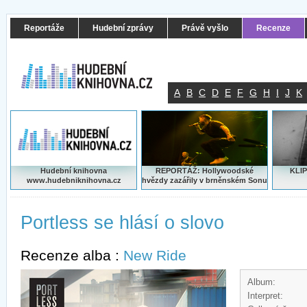
Reportáže
Hudební zprávy
Právě vyšlo
Recenze
A
B
C
D
E
F
G
H
I
J
K
Hudební knihovna
REPORTÁŽ: Hollywoodské
KLIP
www.hudebniknihovna.cz
hvězdy zazářily v brněnském Sonu
Portless se hlásí o slovo
Recenze alba :
New Ride
Album:
Interpret: