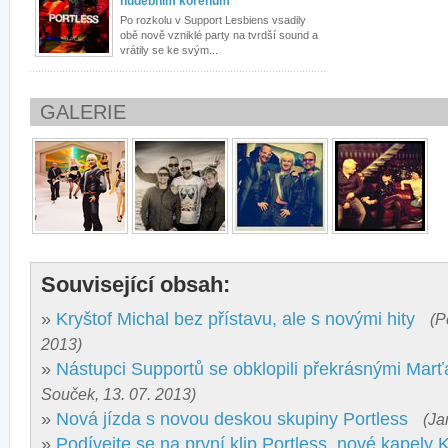
hudebním kořenům
Po rozkolu v Support Lesbiens vsadily
obě nově vzniklé party na tvrdší sound a
vrátily se ke svým...
GALERIE
Související obsah:
»
Kryštof Michal bez přístavu, ale s novými hity
(P
2013)
»
Nástupci Supportů se obklopili překrásnými Mar
Souček, 13. 07. 2013)
»
Nová jízda s novou deskou skupiny Portless
(Ja
»
Podívejte se na první klip Portless, nové kapely 