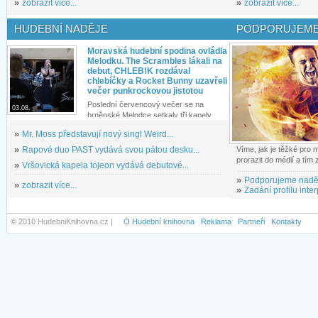
»
zobrazit více...
»
zobrazit více...
HUDEBNÍ NADĚJE
PODPORUJEME
Moravská hudební spodina ovládla
Melodku. The Scrambles lákali na
debut, CHLEB!K rozdával
chlebíčky a Rocket Bunny uzavřeli
večer punkrockovou jistotou
Poslední červencový večer se na
03.08.
brněnské Melodce setkaly tři kapely...
»
Mr. Moss představují nový singl Weird...
»
Rapové duo PAST vydává svou pátou desku...
Víme, jak je těžké pro
prorazit do médií a tím
»
Vršovická kapela tojeon vydává debutové...
»
Podporujeme nadě
»
zobrazit více...
»
Zadání profilu inter
© 2010 HudebniKnihovna.cz |
O Hudební knihovna
Reklama
Partneři
Kontakty