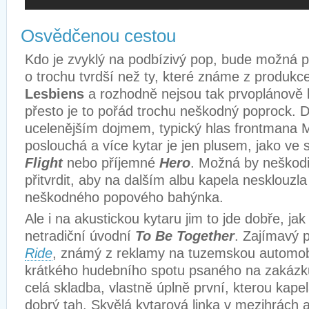
Osvědčenou cestou
Kdo je zvyklý na podbízivý pop, bude možná 
o trochu tvrdší než ty, které známe z produkc
Lesbiens
a rozhodně nejsou tak prvoplánově l
přesto je to pořád trochu neškodný poprock. 
ucelenějším dojmem, typický hlas frontmana 
poslouchá a více kytar je jen plusem, jako ve
Flight
nebo příjemné
Hero
. Možná by neškodil
přitvrdit, aby na dalším albu kapela nesklouz
neškodného popového bahýnka.
Ale i na akustickou kytaru jim to jde dobře, ja
netradiční úvodní
To Be Together
. Zajímavý 
Ride
, známý z reklamy na tuzemskou automob
krátkého hudebního spotu psaného na zakázku
celá skladba, vlastně úplně první, kterou kapel
dobrý tah. Skvělá kytarová linka v mezihrách a