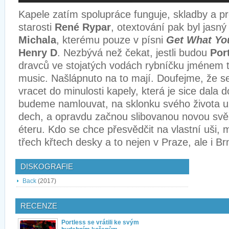
Kapele zatím spolupráce funguje, skladby a pr
starosti
René Rypar
, otextování pak byl jasný
Michala
, kterému pouze v písni
Get What Yo
Henry D
. Nezbývá než čekat, jestli budou
Por
dravců ve stojatých vodách rybníčku jménem
music. Našlápnuto na to mají. Doufejme, že se
vracet do minulosti kapely, která je sice dala 
budeme namlouvat, na sklonku svého života u
dech, a opravdu začnou slibovanou novou svě
éteru. Kdo se chce přesvědčit na vlastní uši,
třech křtech desky a to nejen v Praze, ale i B
DISKOGRAFIE
Back
(2017)
RECENZE
Portless se vrátili ke svým