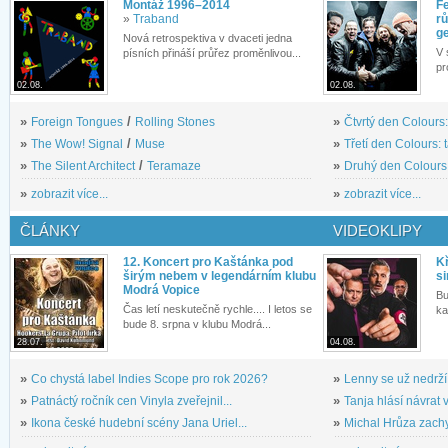
Montáž 1996–2014
Fe
»
Traband
rů
g
Nová retrospektiva v dvaceti jedna
V 
písních přináší průřez proměnlivou...
pr
02.08.
02.08.
»
Foreign Tongues
/
Rolling Stones
»
Čtvrtý den Colours:
»
The Wow! Signal
/
Muse
»
Třetí den Colours: 
»
The Silent Architect
/
Teramaze
»
Druhý den Colours: 
»
zobrazit více...
»
zobrazit více...
ČLÁNKY
VIDEOKLIPY
12. Koncert pro Kaštánka pod
Kř
širým nebem v legendárním klubu
si
Modrá Vopice
Bu
Čas letí neskutečně rychle.... I letos se
ka
bude 8. srpna v klubu Modrá...
28.07.
04.08.
»
Co chystá label Indies Scope pro rok 2026?
»
Lenny se už nedrží
»
Patnáctý ročník cen Vinyla zveřejnil...
»
Tanja hlásí návrat v
»
Ikona české hudební scény Jana Uriel...
»
Michal Hrůza zachyc