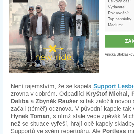
Celkový čas:
Vydavatel:
Rok vydání:
Typ nahrávky:
Medium:
ZA
Anička Stokláskov
Není tajemstvím, že se kapela
Support Lesb
zrovna v dobrém. Odpadlíci
Kryštof Michal
,
Daliba
a
Zbyněk Raušer
si tak založili novou
začali (téměř) odznova. V původní kapele tak v
Hynek Toman
, s nímž stále vede zpěvák Mic
než se situace vyřeší, hrají obě kapely sklad
Supportů ve svém repertoáru. Ale
Portless
ma