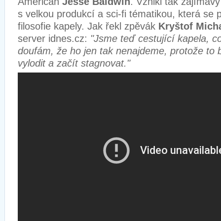
Američan
Jesse Baldwin
. Vznikl tak zajímav
s velkou produkcí a sci-fi tématikou, která se 
filosofie kapely. Jak řekl zpěvák
Kryštof Mich
server idnes.cz:
"Jsme teď cestující kapela, co
doufám, že ho jen tak nenajdeme, protože to
vylodit a začít stagnovat."