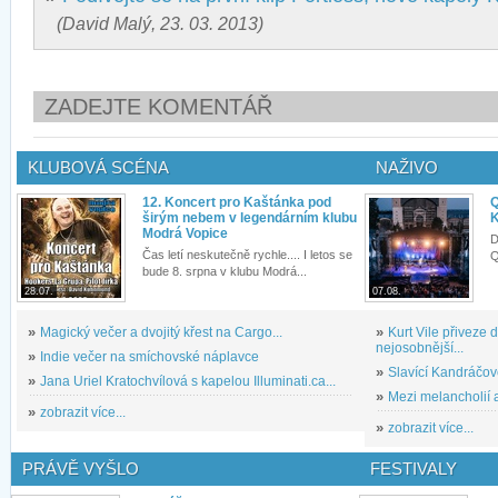
(David Malý, 23. 03. 2013)
ZADEJTE KOMENTÁŘ
KLUBOVÁ SCÉNA
NAŽIVO
12. Koncert pro Kaštánka pod
Q
širým nebem v legendárním klubu
K
Modrá Vopice
D
Čas letí neskutečně rychle.... I letos se
Q
bude 8. srpna v klubu Modrá...
28.07.
07.08.
»
Magický večer a dvojitý křest na Cargo...
»
Kurt Vile přiveze
nejosobnější...
»
Indie večer na smíchovské náplavce
»
Slavící Kandráčov
»
Jana Uriel Kratochvílová s kapelou Illuminati.ca...
»
Mezi melancholií a
»
zobrazit více...
»
zobrazit více...
PRÁVĚ VYŠLO
FESTIVALY