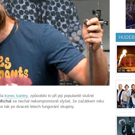
HUDEB
06.08.
ila
konec kariéry
, způsobilo to při její popularitě slušné
Michal
se nechal nekompromisně slyšet, že začátkem roku
 se tak po dvaceti letech fungování skupiny.
05.08.