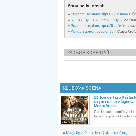
Související obsah:
»
Support Lesbiens připravují oslavy svý
»
Naposledy na staré Supporty
(Joe Stra
»
Support Lesbiens opouští zpěvák
(Davi
»
Konec Support Lesbiens?
(Ondra Kocáb
ZADEJTE KOMENTÁŘ
KLUBOVÁ SCÉNA
12. Koncert pro Kaštán
širým nebem v legendár
Modrá Vopice
Čas letí neskutečně rychle...
bude 8. srpna v klubu Modrá
28.07.
»
Magický večer a dvojitý křest na Cargo...