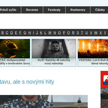
Právě vyšlo
Recenze
Festivaly
Rozhovory
Články
B
C
D
E
F
G
H
I
J
K
L
M
N
O
P
Q
R
S
T
U
V
W
X
Y
ÁŽ: Hollywoodské
KLIP: Rybičky 48 natočily
FESTIVAL:
Let It Roll 
ářily v brněnském Sonu
nový
videoklip
lámal rekord
tavu, ale s novými hity