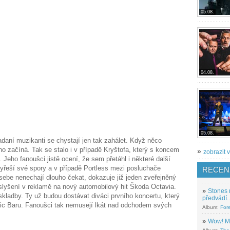
05.08.
04.08.
05.08.
adaní muzikanti se chystají jen tak zahálet. Když něco
ho začíná. Tak se stalo i v případě Kryštofa, který s koncem
»
zobrazit v
. Jeho fanoušci jistě ocení, že sem přetáhl i některé další
 vyřeší své spory a v případě Portless mezi posluchače
RECEN
 sebe nenechají dlouho čekat, dokazuje již jeden zveřejněný
lyšení v reklamě na nový automobilový hit Škoda Octavia.
»
Stones 
ladby. Ty už budou dostávat diváci prvního koncertu, který
předvádí..
c Baru. Fanoušci tak nemusejí lkát nad odchodem svých
Album:
For
»
Wow! M