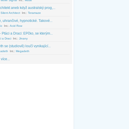
 Wow! Signal
Int.:
Muse
chitekt aneb když australský prog,...
Silent Architect
Int.:
Teramaze
, uhrančivé, hypnotické. Takové...
ic
Int.:
Acid Row
 Ptáci a Draci: EPčko, se kterým...
i a Draci
Int.:
Jinany
 se (studiově) loučí vynikající...
adeth
Int.:
Megadeth
 více...