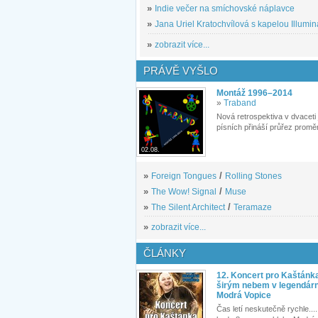
»
Indie večer na smíchovské náplavce
»
Jana Uriel Kratochvílová s kapelou Illuminat
»
zobrazit více...
PRÁVĚ VYŠLO
Montáž 1996–2014
»
Traband
Nová retrospektiva v dvaceti
písních přináší průřez proměn
02.08.
»
Foreign Tongues
/
Rolling Stones
»
The Wow! Signal
/
Muse
»
The Silent Architect
/
Teramaze
»
zobrazit více...
ČLÁNKY
12. Koncert pro Kaštánk
širým nebem v legendár
Modrá Vopice
Čas letí neskutečně rychle.... 