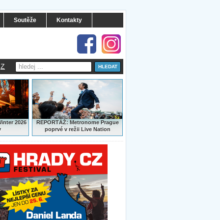
Soutěže
Kontakty
Z
:
Winter 2026
REPORTÁŽ
Metronome Prague
y
poprvé v režii Live Nation