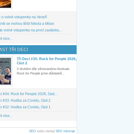
 o volné vstupenky na Veveří
ník se mohou těšit Nikola a Milan
te volné vstupenky na první zastávku...
t více...
ST TŘI DECI
Tři Deci #35: Rock for People 2026,
část 2
V druhém díle věnovanému festivalu
Rock for People jsme důkladně...
ci #34: Rock for People 2026, část...
ci #33: Hudba za Covidu, část 2
ci #32: Hudba za Covidu, část 1
t více...
SEO
webu sledují
SEO nástroje