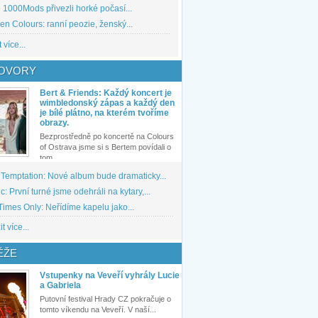
1000Mods přivezli horké počasí...
den Colours: ranní peozie, ženský...
 více...
OVORY
Bert & Friends: Každý koncert je
wimbledonský zápas a každý den
je bílé plátno, na kterém tvoříme
obrazy.
Bezprostředně po koncertě na Colours
of Ostrava jsme si s Bertem povídali o
tom,...
 Temptation: Nové album bude dramaticky...
: První turné jsme odehráli na kytary,...
imes Only: Neřídíme kapelu jako...
t více...
ĚŽE
Vstupenky na Veveří vyhrály Lucie
a Gabriela
Putovní festival Hrady CZ pokračuje o
tomto víkendu na Veveří. V naší...