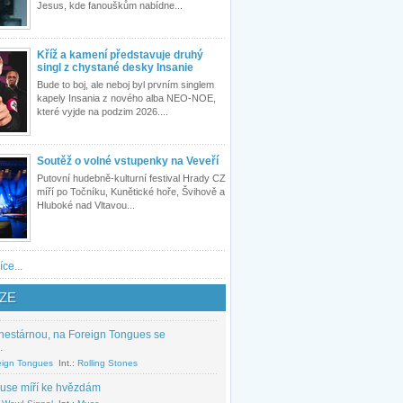
Jesus, kde fanouškům nabídne...
Kříž a kamení představuje druhý
singl z chystané desky Insanie
Bude to boj, ale neboj byl prvním singlem
kapely Insania z nového alba NEO-NOE,
které vyjde na podzim 2026....
Soutěž o volné vstupenky na Veveří
Putovní hudebně-kulturní festival Hrady CZ
míří po Točníku, Kunětické hoře, Švihově a
Hluboké nad Vltavou...
íce...
ZE
nestárnou, na Foreign Tongues se
.
eign Tongues
Int.:
Rolling Stones
use míří ke hvězdám