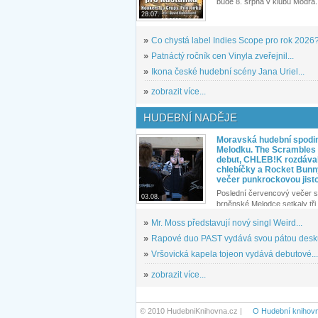
bude 8. srpna v klubu Modrá.
28.07.
»
Co chystá label Indies Scope pro rok 2026
»
Patnáctý ročník cen Vinyla zveřejnil...
»
Ikona české hudební scény Jana Uriel...
»
zobrazit více...
HUDEBNÍ NADĚJE
Moravská hudební spodin
Melodku. The Scrambles l
debut, CHLEB!K rozdáva
chlebíčky a Rocket Bunn
večer punkrockovou jist
Poslední červencový večer s
03.08.
brněnské Melodce setkaly tři 
»
Mr. Moss představují nový singl Weird...
»
Rapové duo PAST vydává svou pátou desku
»
Vršovická kapela tojeon vydává debutové...
»
zobrazit více...
© 2010 HudebniKnihovna.cz |
O Hudební knihov