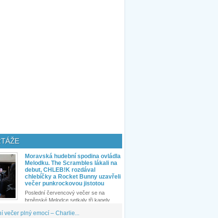
TÁŽE
Moravská hudební spodina ovládla
Melodku. The Scrambles lákali na
debut, CHLEB!K rozdával
chlebíčky a Rocket Bunny uzavřeli
večer punkrockovou jistotou
Poslední červencový večer se na
brněnské Melodce setkaly tři kapely...
 večer plný emocí – Charlie...