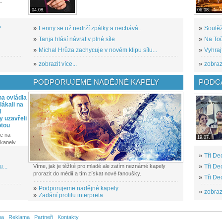
..
04.08.
06.08.
?
»
Lenny se už nedrží zpátky a nechává...
»
Soutěž
»
Tanja hlásí návrat v plné síle
»
Na Toč
»
Michal Hrůza zachycuje v novém klipu sílu...
»
Vyhraj
»
zobrazit více...
»
zobrazi
PODPORUJEME NADĚJNÉ KAPELY
PODCA
a ovládla
ákali na
l
y uzavřeli
otou
e na
19.07.
kapely...
»
Tři De
...
Víme, jak je těžké pro mladé ale zatím neznámé kapely
»
Tři De
prorazit do médií a tím získat nové fanoušky.
»
Tři De
»
Podporujeme nadějné kapely
»
zobrazi
»
Zadání profilu interpreta
na
Reklama
Partneři
Kontakty