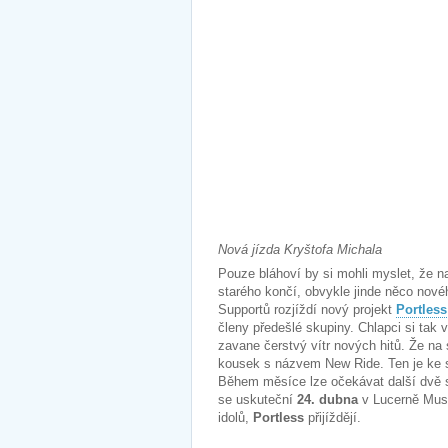
Nová jízda Kryštofa Michala
Pouze bláhoví by si mohli myslet, že n
starého končí, obvykle jinde něco nové
Supportů rozjíždí nový projekt
Portless
členy předešlé skupiny. Chlapci si tak
zavane čerstvý vítr nových hitů. Že na
kousek s názvem New Ride. Ten je ke s
Během měsíce lze očekávat další dvě sk
se uskuteční
24. dubna
v Lucerně Musi
idolů,
Portless
přijíždějí.