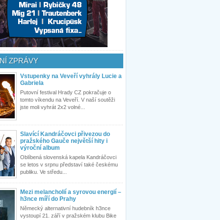
NÍ ZPRÁVY
Vstupenky na Veveří vyhrály Lucie a
Gabriela
Putovní festival Hrady CZ pokračuje o
tomto víkendu na Veveří. V naší soutěži
jste moli vyhrát 2x2 volné...
Slavící Kandráčovci přivezou do
pražského Gauče největší hity i
výroční album
Oblíbená slovenská kapela Kandráčovci
se letos v srpnu představí také českému
publiku. Ve středu...
Mezi melancholií a syrovou energií –
h3nce míří do Prahy
Německý alternativní hudebník h3nce
vystoupí 21. září v pražském klubu Bike