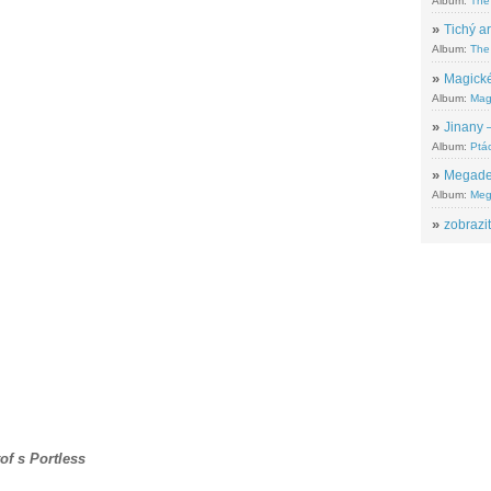
Album:
The
»
Tichý ar
Album:
The 
»
Magické
Album:
Mag
»
Jinany –
Album:
Ptác
»
Megadeth
Album:
Meg
»
zobrazit
of s Portless