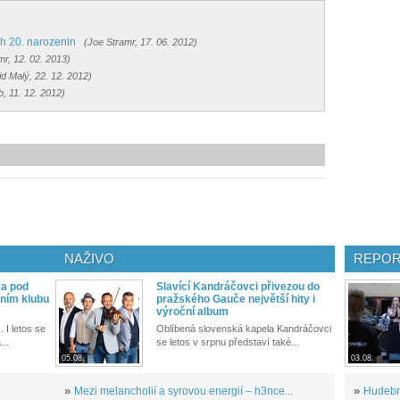
ch 20. narozenin
(Joe Stramr, 17. 06. 2012)
mr, 12. 02. 2013)
d Malý, 22. 12. 2012)
, 11. 12. 2012)
NAŽIVO
REPOR
ka pod
Slavící Kandráčovci přivezou do
ním klubu
pražského Gauče největší hity i
výroční album
. I letos se
Oblíbená slovenská kapela Kandráčovci
...
se letos v srpnu představí také...
05.08.
03.08.
»
Mezi melancholií a syrovou energií – h3nce...
»
Hudební