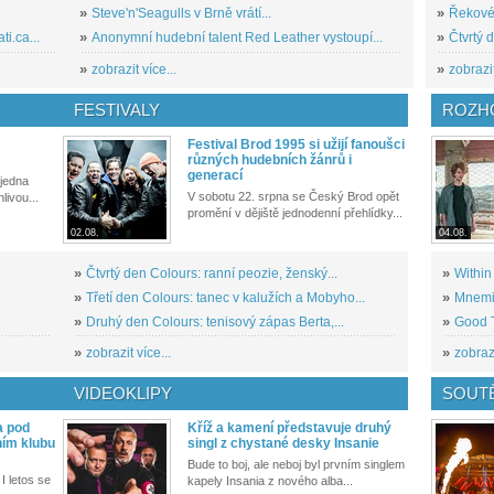
»
Steve'n'Seagulls v Brně vrátí...
»
Řekové 
i.ca...
»
Anonymní hudební talent Red Leather vystoupí...
»
Čtvrtý 
»
zobrazit více...
»
zobrazit
FESTIVALY
ROZH
Festival Brod 1995 si užijí fanoušci
různých hudebních žánrů i
generací
 jedna
V sobotu 22. srpna se Český Brod opět
livou...
promění v dějiště jednodenní přehlídky...
02.08.
04.08.
»
Čtvrtý den Colours: ranní peozie, ženský...
»
Within
»
Třetí den Colours: tanec v kalužích a Mobyho...
»
Mnemic
»
Druhý den Colours: tenisový zápas Berta,...
»
Good T
»
zobrazit více...
»
zobrazi
VIDEOKLIPY
SOUT
a pod
Kříž a kamení představuje druhý
ním klubu
singl z chystané desky Insanie
Bude to boj, ale neboj byl prvním singlem
I letos se
kapely Insania z nového alba...