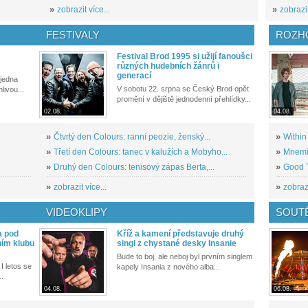
»
zobrazit více...
»
zobrazit
FESTIVALY
ROZH
Festival Brod 1995 si užijí fanoušci
různých hudebních žánrů i
generací
 jedna
V sobotu 22. srpna se Český Brod opět
livou...
promění v dějiště jednodenní přehlídky...
02.08.
04.08.
»
Čtvrtý den Colours: ranní peozie, ženský...
»
Within
»
Třetí den Colours: tanec v kalužích a Mobyho...
»
Mnemic
»
Druhý den Colours: tenisový zápas Berta,...
»
Good T
»
zobrazit více...
»
zobrazi
VIDEOKLIPY
SOUT
a pod
Kříž a kamení představuje druhý
ním klubu
singl z chystané desky Insanie
Bude to boj, ale neboj byl prvním singlem
I letos se
kapely Insania z nového alba...
..
04.08.
06.08.