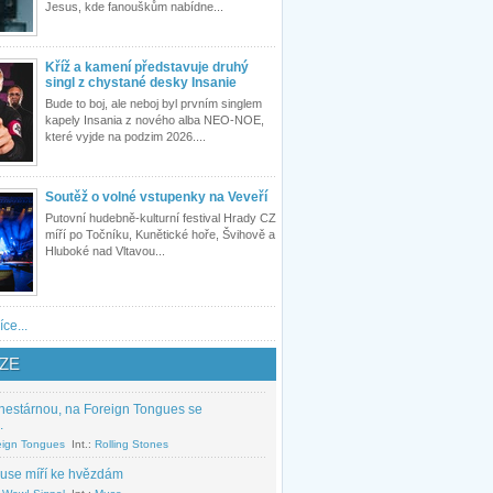
Jesus, kde fanouškům nabídne...
Kříž a kamení představuje druhý
singl z chystané desky Insanie
Bude to boj, ale neboj byl prvním singlem
kapely Insania z nového alba NEO-NOE,
které vyjde na podzim 2026....
Soutěž o volné vstupenky na Veveří
Putovní hudebně-kulturní festival Hrady CZ
míří po Točníku, Kunětické hoře, Švihově a
Hluboké nad Vltavou...
íce...
ZE
nestárnou, na Foreign Tongues se
.
eign Tongues
Int.:
Rolling Stones
use míří ke hvězdám