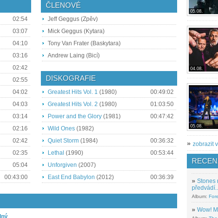
ČLENOVÉ
05.08.
02:54
Jeff Geggus (Zpěv)
03:07
Mick Geggus (Kytara)
04:10
Tony Van Frater (Baskytara)
03:16
Andrew Laing (Bicí)
02:42
04.08.
DISKOGRAFIE
02:55
04:02
Greatest Hits Vol. 1
(1980)
00:49:02
04:03
Greatest Hits Vol. 2
(1980)
01:03:50
03:14
Power and the Glory
(1981)
00:47:42
05.08.
02:16
Wild Ones
(1982)
02:42
Quiet Storm
(1984)
00:36:32
»
zobrazit v
02:35
Lethal
(1990)
00:53:44
RECEN
05:04
Unforgiven
(2007)
00:43:00
East End Babylon
(2012)
00:36:39
»
Stones 
předvádí..
Album:
For
»
Wow! M
lný