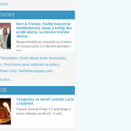
 více...
OVORY
Bert & Friends: Každý koncert je
wimbledonský zápas a každý den
je bílé plátno, na kterém tvoříme
obrazy.
Bezprostředně po koncertě na Colours
of Ostrava jsme si s Bertem povídali o
tom,...
 Temptation: Nové album bude dramaticky...
: První turné jsme odehráli na kytary,...
imes Only: Neřídíme kapelu jako...
t více...
ĚŽE
Vstupenky na Veveří vyhrály Lucie
a Gabriela
Putovní festival Hrady CZ pokračuje o
tomto víkendu na Veveří. V naší...