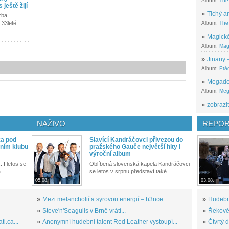
Album:
The
ještě žijí
»
Tichý ar
rba
Album:
The 
 33leté
»
Magické
Album:
Mag
»
Jinany –
Album:
Ptác
»
Megadeth
Album:
Meg
»
zobrazit
NAŽIVO
REPOR
ka pod
Slavící Kandráčovci přivezou do
ním klubu
pražského Gauče největší hity i
výroční album
. I letos se
Oblíbená slovenská kapela Kandráčovci
...
se letos v srpnu představí také...
05.08.
03.08.
»
Mezi melancholií a syrovou energií – h3nce...
»
Hudební
»
Steve'n'Seagulls v Brně vrátí...
»
Řekové 
i.ca...
»
Anonymní hudební talent Red Leather vystoupí...
»
Čtvrtý 