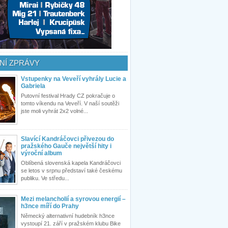
NÍ ZPRÁVY
Vstupenky na Veveří vyhrály Lucie a
Gabriela
Putovní festival Hrady CZ pokračuje o
tomto víkendu na Veveří. V naší soutěži
jste moli vyhrát 2x2 volné...
Slavící Kandráčovci přivezou do
pražského Gauče největší hity i
výroční album
Oblíbená slovenská kapela Kandráčovci
se letos v srpnu představí také českému
publiku. Ve středu...
Mezi melancholií a syrovou energií –
h3nce míří do Prahy
Německý alternativní hudebník h3nce
vystoupí 21. září v pražském klubu Bike