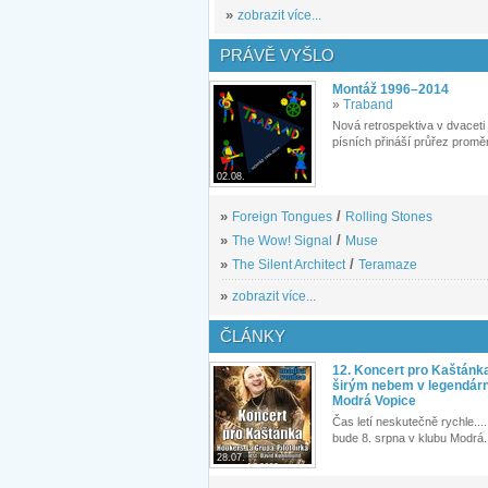
»
zobrazit více...
PRÁVĚ VYŠLO
Montáž 1996–2014
»
Traband
Nová retrospektiva v dvaceti
písních přináší průřez proměn
02.08.
»
Foreign Tongues
/
Rolling Stones
»
The Wow! Signal
/
Muse
»
The Silent Architect
/
Teramaze
»
zobrazit více...
ČLÁNKY
12. Koncert pro Kaštánk
širým nebem v legendár
Modrá Vopice
Čas letí neskutečně rychle.... 
bude 8. srpna v klubu Modrá.
28.07.