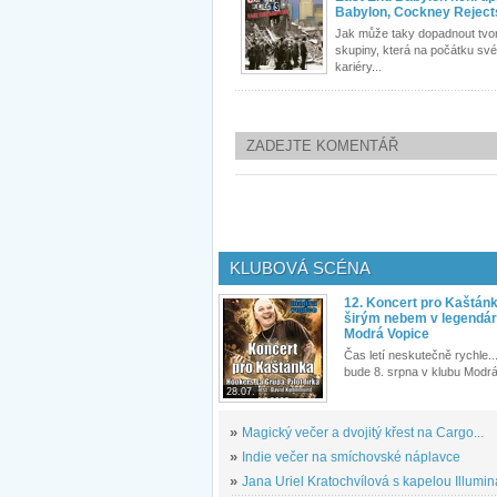
Babylon, Cockney Rejects 
Jak může taky dopadnout tvo
skupiny, která na počátku své
kariéry...
ZADEJTE KOMENTÁŘ
KLUBOVÁ SCÉNA
12. Koncert pro Kaštán
širým nebem v legendár
Modrá Vopice
Čas letí neskutečně rychle...
bude 8. srpna v klubu Modrá
28.07.
»
Magický večer a dvojitý křest na Cargo...
»
Indie večer na smíchovské náplavce
»
Jana Uriel Kratochvílová s kapelou Illuminat