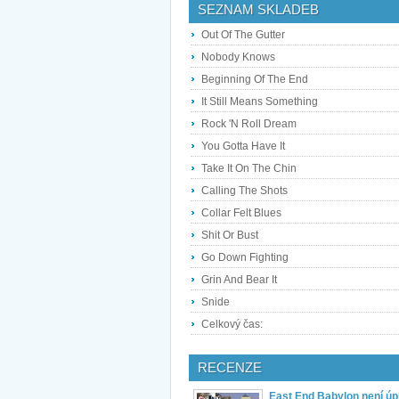
SEZNAM SKLADEB
Out Of The Gutter
Nobody Knows
Beginning Of The End
It Still Means Something
Rock 'N Roll Dream
You Gotta Have It
Take It On The Chin
Calling The Shots
Collar Felt Blues
Shit Or Bust
Go Down Fighting
Grin And Bear It
Snide
Celkový čas:
RECENZE
East End Babylon není úp