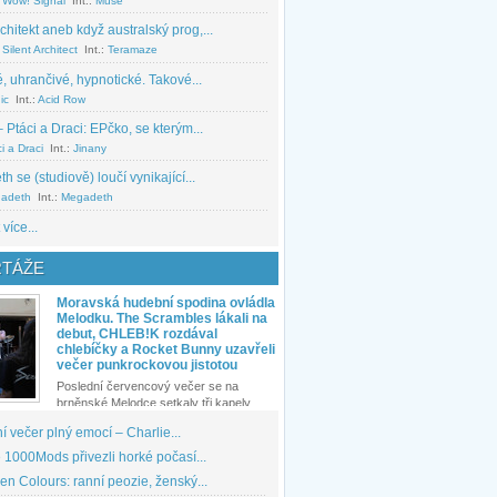
 Wow! Signal
Int.:
Muse
chitekt aneb když australský prog,...
Silent Architect
Int.:
Teramaze
, uhrančivé, hypnotické. Takové...
ic
Int.:
Acid Row
 Ptáci a Draci: EPčko, se kterým...
i a Draci
Int.:
Jinany
 se (studiově) loučí vynikající...
adeth
Int.:
Megadeth
 více...
TÁŽE
Moravská hudební spodina ovládla
Melodku. The Scrambles lákali na
debut, CHLEB!K rozdával
chlebíčky a Rocket Bunny uzavřeli
večer punkrockovou jistotou
Poslední červencový večer se na
brněnské Melodce setkaly tři kapely...
 večer plný emocí – Charlie...
1000Mods přivezli horké počasí...
den Colours: ranní peozie, ženský...