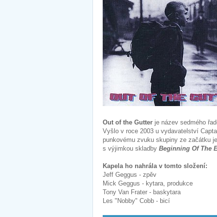
Out of the Gutter
je název sedmého řado
Vyšlo v roce 2003 u vydavatelství Capta
punkovému zvuku skupiny ze začátku její
s výjimkou skladby
Beginning Of The 
Kapela ho nahrála v tomto složení:
Jeff Geggus - zpěv
Mick Geggus - kytara, produkce
Tony Van Frater - baskytara
Les "Nobby" Cobb - bicí