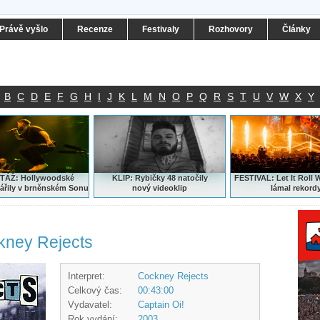
Právě vyšlo
Recenze
Festivaly
Rozhovory
Články
B
C
D
E
F
G
H
I
J
K
L
M
N
O
P
Q
R
S
T
U
V
W
X
Y
ÁŽ: Hollywoodské
KLIP: Rybičky 48 natočily
FESTIVAL:
Let It Roll 
ářily v brněnském Sonu
nový
videoklip
lámal rekord
ckney Rejects
Interpret:
Cockney Rejects
Celkový čas:
00:43:00
Vydavatel:
Captain Oi!
Rok vydání:
2003