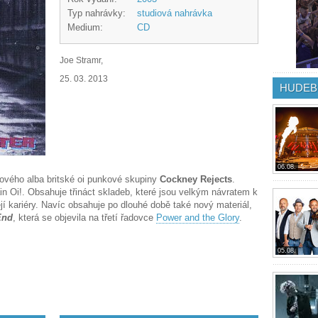
Typ nahrávky:
studiová nahrávka
Medium:
CD
Joe Stramr,
25. 03. 2013
HUDEB
06.08.
vého alba britské oi punkové skupiny
Cockney Rejects
.
in Oi!. Obsahuje třináct skladeb, které jsou velkým návratem k
 kariéry. Navíc obsahuje po dlouhé době také nový materiál,
End
, která se objevila na třetí řadovce
Power and the Glory
.
05.08.