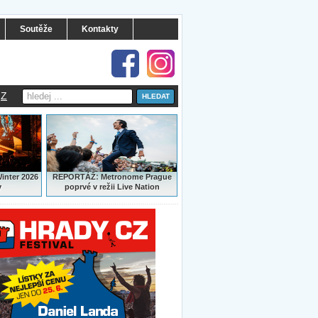
Soutěže
Kontakty
Z
:
Winter 2026
REPORTÁŽ
Metronome Prague
y
poprvé v režii Live Nation