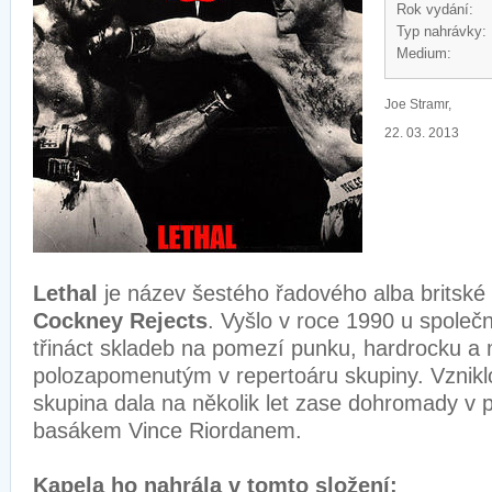
Rok vydání:
Typ nahrávky:
Medium:
Joe Stramr,
22. 03. 2013
Lethal
je název šestého řadového alba britské
Cockney Rejects
. Vyšlo v roce 1990 u společ
třináct skladeb na pomezí punku, hardrocku a m
polozapomenutým v repertoáru skupiny. Vznikl
skupina dala na několik let zase dohromady v 
basákem Vince Riordanem.
Kapela ho nahrála v tomto složení: