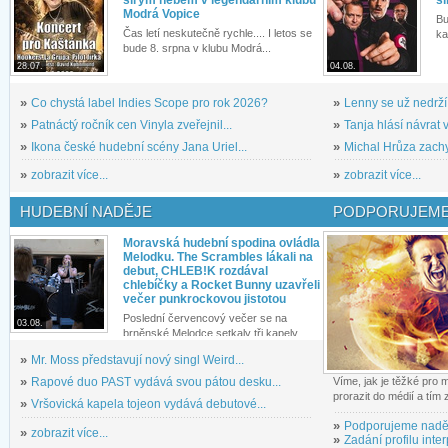
Modrá Vopice
Bu
Čas letí neskutečně rychle.... I letos se
ka
bude 8. srpna v klubu Modrá...
28.07.
04.08.
»
Co chystá label Indies Scope pro rok 2026?
»
Lenny se už nedrží
»
Patnáctý ročník cen Vinyla zveřejnil...
»
Tanja hlásí návrat v
»
Ikona české hudební scény Jana Uriel...
»
Michal Hrůza zachyc
»
zobrazit více...
»
zobrazit více...
HUDEBNÍ NADĚJE
PODPORUJEME
Moravská hudební spodina ovládla
Melodku. The Scrambles lákali na
debut, CHLEB!K rozdával
chlebíčky a Rocket Bunny uzavřeli
večer punkrockovou jistotou
Poslední červencový večer se na
03.08.
brněnské Melodce setkaly tři kapely...
»
Mr. Moss představují nový singl Weird...
»
Rapové duo PAST vydává svou pátou desku...
Víme, jak je těžké pro
prorazit do médií a tím
»
Vršovická kapela tojeon vydává debutové...
»
Podporujeme nadě
»
zobrazit více...
»
Zadání profilu inter