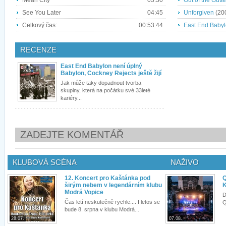
Mean City
03:30
Out of the Gutte
See You Later
04:45
Unforgiven
(20
Celkový čas:
00:53:44
East End Baby
RECENZE
East End Babylon není úplný
Babylon, Cockney Rejects ještě žijí
Jak může taky dopadnout tvorba
skupiny, která na počátku své 33leté
kariéry...
ZADEJTE KOMENTÁŘ
KLUBOVÁ SCÉNA
NAŽIVO
12. Koncert pro Kaštánka pod
Q
širým nebem v legendárním klubu
K
Modrá Vopice
D
Čas letí neskutečně rychle.... I letos se
Q
bude 8. srpna v klubu Modrá...
28.07.
07.08.