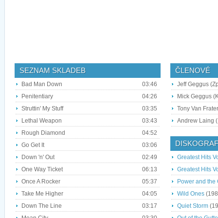
SEZNAM SKLADEB
ČLENOVÉ
Bad Man Down
03:46
Jeff Geggus (Z
Penitentiary
04:26
Mick Geggus (K
Struttin' My Stuff
03:35
Tony Van Frater
Lethal Weapon
03:43
Andrew Laing (
Rough Diamond
04:52
DISKOGRAF
Go Get It
03:06
Down 'n' Out
02:49
Greatest Hits Vo
One Way Ticket
06:13
Greatest Hits Vo
Once A Rocker
05:37
Power and the 
Take Me Higher
04:05
Wild Ones
(198
Down The Line
03:17
Quiet Storm
(19