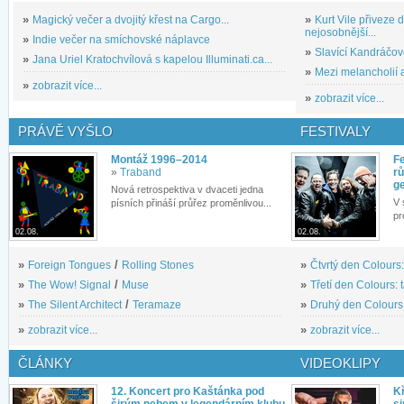
»
Magický večer a dvojitý křest na Cargo...
»
Kurt Vile přiveze
nejosobnější...
»
Indie večer na smíchovské náplavce
»
Slavící Kandráčov
»
Jana Uriel Kratochvílová s kapelou Illuminati.ca...
»
Mezi melancholií a
»
zobrazit více...
»
zobrazit více...
PRÁVĚ VYŠLO
FESTIVALY
Montáž 1996–2014
Fe
»
Traband
rů
g
Nová retrospektiva v dvaceti jedna
V 
písních přináší průřez proměnlivou...
pr
02.08.
02.08.
»
Foreign Tongues
/
Rolling Stones
»
Čtvrtý den Colours:
»
The Wow! Signal
/
Muse
»
Třetí den Colours: 
»
The Silent Architect
/
Teramaze
»
Druhý den Colours: 
»
zobrazit více...
»
zobrazit více...
ČLÁNKY
VIDEOKLIPY
12. Koncert pro Kaštánka pod
Kř
širým nebem v legendárním klubu
si