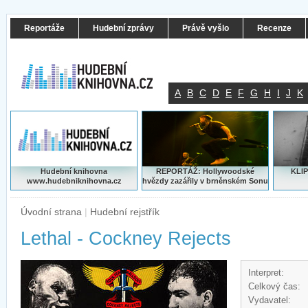
Reportáže
Hudební zprávy
Právě vyšlo
Recenze
A
B
C
D
E
F
G
H
I
J
K
Hudební knihovna
REPORTÁŽ: Hollywoodské
KLIP
www.hudebniknihovna.cz
hvězdy zazářily v brněnském Sonu
Úvodní strana
|
Hudební rejstřík
Lethal - Cockney Rejects
Interpret:
Celkový čas:
Vydavatel: