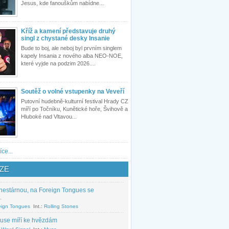
Jesus, kde fanouškům nabídne...
Kříž a kamení představuje druhý
singl z chystané desky Insanie
Bude to boj, ale neboj byl prvním singlem
kapely Insania z nového alba NEO-NOE,
které vyjde na podzim 2026....
Soutěž o volné vstupenky na Veveří
Putovní hudebně-kulturní festival Hrady CZ
míří po Točníku, Kunětické hoře, Švihově a
Hluboké nad Vltavou...
íce...
ZE
nestárnou, na Foreign Tongues se
.
eign Tongues
Int.:
Rolling Stones
use míří ke hvězdám