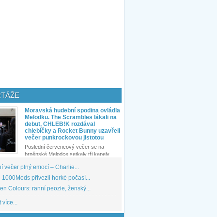
TÁŽE
Moravská hudební spodina ovládla
Melodku. The Scrambles lákali na
debut, CHLEB!K rozdával
chlebíčky a Rocket Bunny uzavřeli
večer punkrockovou jistotou
Poslední červencový večer se na
brněnské Melodce setkaly tři kapely...
 večer plný emocí – Charlie...
1000Mods přivezli horké počasí...
den Colours: ranní peozie, ženský...
 více...