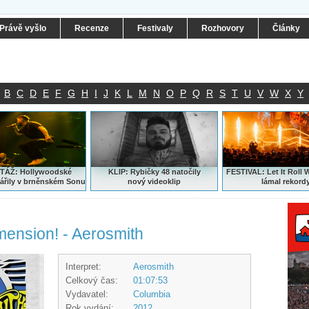
Právě vyšlo
Recenze
Festivaly
Rozhovory
Články
B
C
D
E
F
G
H
I
J
K
L
M
N
O
P
Q
R
S
T
U
V
W
X
Y
ÁŽ: Hollywoodské
KLIP: Rybičky 48 natočily
FESTIVAL:
Let It Roll 
ářily v brněnském Sonu
nový
videoklip
lámal rekord
mension! - Aerosmith
Interpret:
Aerosmith
Celkový čas:
01:07:53
Vydavatel:
Columbia
Rok vydání:
2012