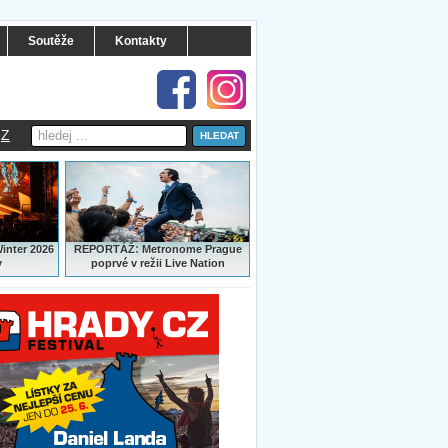
Soutěže
Kontakty
Z
:
Winter 2026
REPORTÁŽ
Metronome Prague
y
poprvé v režii Live Nation