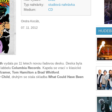
Typ nahrávky:
studiová nahrávka
Medium:
CD
Ondra Kocáb,
07. 11. 2012
HUDEB
06.08.
th
vydala po 11 letech novou řadovou desku. Deska byla
 labbelu
Columbia Records
. Kapela se vrací v klasické
 Kramer, Tom Hamilton a Brad Whitford
.
 Child
, druhým se stala skladba
What Could Have Been
05.08.