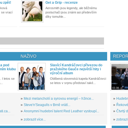
u zpět!
Get a Grip - recenze
cková
Aerosmith jsou legendy, ale běžnému
 se vrací
posluchači jsou známi asi především
díky tomuhle...
NAŽIVO
REPOR
ka pod
Slavící Kandráčovci přivezou do
ním klubu
pražského Gauče největší hity i
výroční album
. I letos se
Oblíbená slovenská kapela Kandráčovci
...
se letos v srpnu představí také...
05.08.
03.08.
»
Mezi melancholií a syrovou energií – h3nce...
»
Hudební
»
Steve'n'Seagulls v Brně vrátí...
»
Řekové 
i.ca...
»
Anonymní hudební talent Red Leather vystoupí...
»
Čtvrtý 
»
zobrazit více...
»
zobrazit