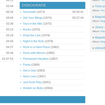
04:15
Album:
The
DISKOGRAFIE
03:44
»
Tichý ar
Album:
The 
06:34
Aerosmith
(1973)
00:35:41
»
Magické
04:04
Get Your Wings
(1974)
00:37:44
Album:
Mag
03:36
Toys in the Attic
(1975)
»
Jinany –
05:14
Rocks
(1976)
Album:
Ptác
03:19
Draw the Line
(1979)
»
Megadeth
04:04
Night in the Ruts
(1979)
Album:
Meg
04:37
Rock in a Hard Place
(1982)
»
zobrazit
05:46
Done with Mirrors
(1985)
01:07:53
Permanent Vacation
(1987)
Pump
(1989)
Get a Grip
(1993)
Nine Lives
(1997)
Just Push Play
(2001)
Honkin on Bobo
(2004)