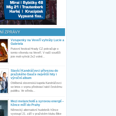
NÍ ZPRÁVY
Vstupenky na Veveří vyhrály Lucie a
Gabriela
Putovní festival Hrady CZ pokračuje o
tomto víkendu na Veveří. V naší soutěži
jste moli vyhrát 2x2 volné...
Slavící Kandráčovci přivezou do
pražského Gauče největší hity i
výroční album
Oblíbená slovenská kapela Kandráčovci
se letos v srpnu představí také českému
publiku. Ve středu...
Mezi melancholií a syrovou energií –
h3nce míří do Prahy
Německý alternativní hudebník h3nce
vystoupí 21. září v pražském klubu Bike