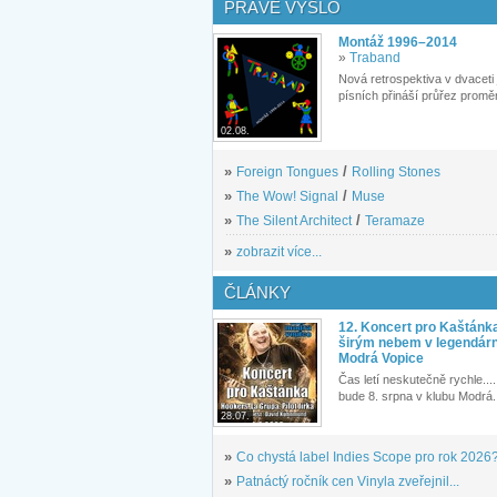
PRÁVĚ VYŠLO
Montáž 1996–2014
»
Traband
Nová retrospektiva v dvaceti
písních přináší průřez proměn
02.08.
»
Foreign Tongues
/
Rolling Stones
»
The Wow! Signal
/
Muse
»
The Silent Architect
/
Teramaze
»
zobrazit více...
ČLÁNKY
12. Koncert pro Kaštánk
širým nebem v legendár
Modrá Vopice
Čas letí neskutečně rychle.... 
bude 8. srpna v klubu Modrá.
28.07.
»
Co chystá label Indies Scope pro rok 2026
»
Patnáctý ročník cen Vinyla zveřejnil...