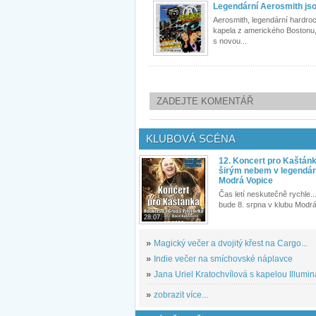
Legendární Aerosmith jso
Aerosmith, legendární hardro
kapela z amerického Bostonu,
s novou...
ZADEJTE KOMENTÁŘ
KLUBOVÁ SCÉNA
12. Koncert pro Kaštán
širým nebem v legendár
Modrá Vopice
Čas letí neskutečně rychle...
bude 8. srpna v klubu Modrá
28.07.
»
Magický večer a dvojitý křest na Cargo...
»
Indie večer na smíchovské náplavce
»
Jana Uriel Kratochvílová s kapelou Illuminat
»
zobrazit více...