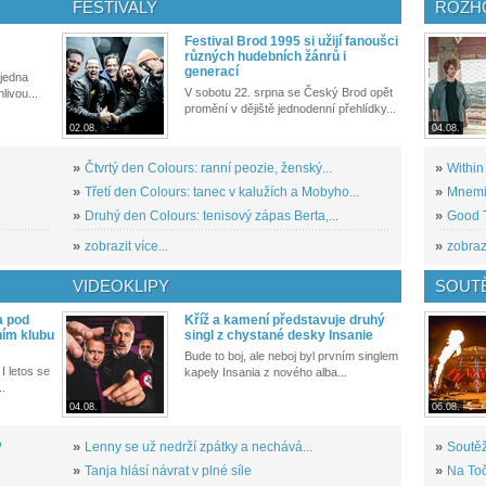
FESTIVALY
ROZH
Festival Brod 1995 si užijí fanoušci
různých hudebních žánrů i
generací
 jedna
V sobotu 22. srpna se Český Brod opět
livou...
promění v dějiště jednodenní přehlídky...
02.08.
04.08.
»
Čtvrtý den Colours: ranní peozie, ženský...
»
Within
»
Třetí den Colours: tanec v kalužích a Mobyho...
»
Mnemic
»
Druhý den Colours: tenisový zápas Berta,...
»
Good T
»
zobrazit více...
»
zobrazi
VIDEOKLIPY
SOUT
a pod
Kříž a kamení představuje druhý
ním klubu
singl z chystané desky Insanie
Bude to boj, ale neboj byl prvním singlem
I letos se
kapely Insania z nového alba...
..
04.08.
06.08.
?
»
Lenny se už nedrží zpátky a nechává...
»
Soutěž
»
Tanja hlásí návrat v plné síle
»
Na Toč