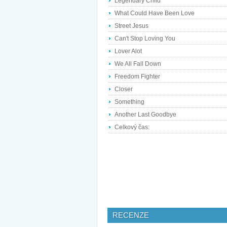
Legendary Child
What Could Have Been Love
Street Jesus
Can't Stop Loving You
Lover Alot
We All Fall Down
Freedom Fighter
Closer
Something
Another Last Goodbye
Celkový čas:
RECENZE