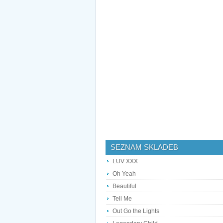
SEZNAM SKLADEB
LUV XXX
Oh Yeah
Beautiful
Tell Me
Out Go the Lights