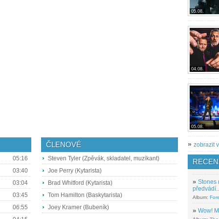
05.08.
04.08.
05.08.
ČLENOVÉ
»
zobrazit v
05:16
Steven Tyler (Zpěvák, skladatel, muzikant)
RECEN
03:40
Joe Perry (Kytarista)
»
Stones 
03:04
Brad Whitford (Kytarista)
předvádí..
03:45
Tom Hamilton (Baskytarista)
Album:
For
06:55
Joey Kramer (Bubeník)
»
Wow! M