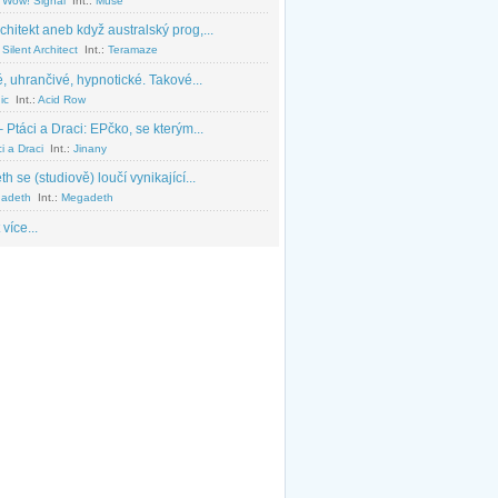
 Wow! Signal
Int.:
Muse
chitekt aneb když australský prog,...
Silent Architect
Int.:
Teramaze
, uhrančivé, hypnotické. Takové...
ic
Int.:
Acid Row
 Ptáci a Draci: EPčko, se kterým...
i a Draci
Int.:
Jinany
 se (studiově) loučí vynikající...
adeth
Int.:
Megadeth
 více...