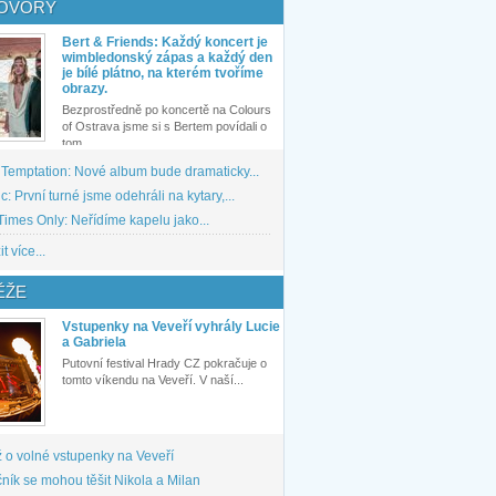
OVORY
Bert & Friends: Každý koncert je
wimbledonský zápas a každý den
je bílé plátno, na kterém tvoříme
obrazy.
Bezprostředně po koncertě na Colours
of Ostrava jsme si s Bertem povídali o
tom,...
 Temptation: Nové album bude dramaticky...
: První turné jsme odehráli na kytary,...
imes Only: Neřídíme kapelu jako...
t více...
ĚŽE
Vstupenky na Veveří vyhrály Lucie
a Gabriela
Putovní festival Hrady CZ pokračuje o
tomto víkendu na Veveří. V naší...
 o volné vstupenky na Veveří
ník se mohou těšit Nikola a Milan