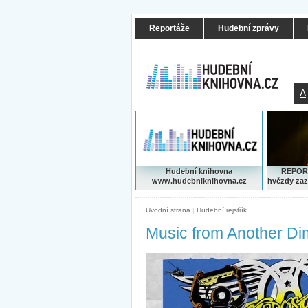
Reportáže
Hudební zprávy
A
Hudební knihovna
REPORT
www.hudebniknihovna.cz
hvězdy zaz
Úvodní strana
|
Hudební rejstřík
Music from Another Di