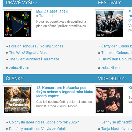
PRÁVĚ VYŠLO
FESTIVALY
Montáž 1996–2014
Fe
»
Traband
rů
g
Nová retrospektiva v dvaceti jedna
V 
písních přináší průřez proměnlivou...
pr
02.08.
02.08.
»
Foreign Tongues
/
Rolling Stones
»
Čtvrtý den Colours:
»
The Wow! Signal
/
Muse
»
Třetí den Colours: 
»
The Silent Architect
/
Teramaze
»
Druhý den Colours: 
»
zobrazit více...
»
zobrazit více...
ČLÁNKY
VIDEOKLIPY
12. Koncert pro Kaštánka pod
Kř
širým nebem v legendárním klubu
si
Modrá Vopice
Bu
Čas letí neskutečně rychle.... I letos se
ka
bude 8. srpna v klubu Modrá...
28.07.
04.08.
»
Co chystá label Indies Scope pro rok 2026?
»
Lenny se už nedrží
»
Patnáctý ročník cen Vinyla zveřejnil...
»
Tanja hlásí návrat v