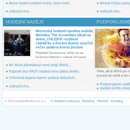
»
Ikona české hudební scény Jana Uriel...
»
Michal Hrůza zachyc
»
zobrazit více...
»
zobrazit více...
HUDEBNÍ NADĚJE
PODPORUJEME
Moravská hudební spodina ovládla
Melodku. The Scrambles lákali na
debut, CHLEB!K rozdával
chlebíčky a Rocket Bunny uzavřeli
večer punkrockovou jistotou
Poslední červencový večer se na
03.08.
brněnské Melodce setkaly tři kapely...
»
Mr. Moss představují nový singl Weird...
»
Rapové duo PAST vydává svou pátou desku...
Víme, jak je těžké pro
prorazit do médií a tím
»
Vršovická kapela tojeon vydává debutové...
»
Podporujeme nadě
»
zobrazit více...
»
Zadání profilu inter
© 2010 HudebniKnihovna.cz |
O Hudební knihovna
Reklama
Partneři
Kontakty