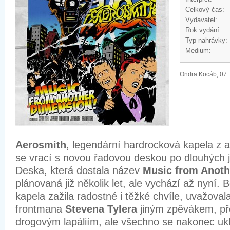
Celkový čas:
Vydavatel:
Rok vydání:
Typ nahrávky:
Medium:
Ondra Kocáb, 07.
Aerosmith
, legendární hardrocková kapela z 
se vrací s novou řadovou deskou po dlouhých j
Deska, která dostala název
Music from Anoth
plánovaná již několik let, ale vychází až nyní.
kapela zažila radostné i těžké chvíle, uvažoval
frontmana
Stevena Tylera
jiným zpěvákem, př
drogovým lapáliím, ale všechno se nakonec uklid