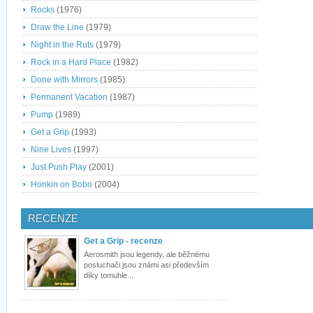
Rocks
(1976)
Draw the Line
(1979)
Night in the Ruts
(1979)
Rock in a Hard Place
(1982)
Done with Mirrors
(1985)
Permanent Vacation
(1987)
Pump
(1989)
Get a Grip
(1993)
Nine Lives
(1997)
Just Push Play
(2001)
Honkin on Bobo
(2004)
RECENZE
Get a Grip - recenze
Aerosmith jsou legendy, ale běžnému
posluchači jsou známi asi především
díky tomuhle...