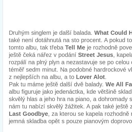
Druhým singlem je další balada.
What Could 
také není dotáhnutá na sto procent. A pokud 
tomto albu, tak třeba
Tell Me
je rozhodně pove
ještě čeká nářez v podání
Street Jesus
, kapel
rozpálí na plný plyn a nezastavuje se po celou
téměř sedm minut. Na podobné hardrockové vln
z nejlepších na albu, a to
Lover Alot
.
Pak tu máme ještě další dvě balady.
We All F
albu figuruje jako jedenáctka, kde většině skla
skvělý hlas a jeho hra na piano, a dohromady 
nám tu nabízí skvělý žážitek. A pak také ješt
Last Goodbye
, za kterou se kapela rozhodně 
jemná skladba opět s pouze pianovým doprov