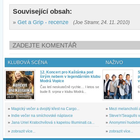
Související obsah:
»
Get a Grip - recenze
(Joe Stramr, 24. 11. 2010)
ZADEJTE KOMENTÁŘ
KLUBOVÁ SCÉNA
NAŽIVO
12. Koncert pro Kaštánka pod
S
širým nebem v legendárním klubu
p
Modrá Vopice
v
Čas letí neskutečně rychle.... I letos se
O
bude 8. srpna v klubu Modrá...
s
28.07.
05.08.
»
Magický večer a dvojitý křest na Cargo...
»
Mezi melancholií a
»
Indie večer na smíchovské náplavce
»
Steve'n'Seagulls v 
»
Jana Uriel Kratochvílová s kapelou Illuminati.ca...
»
Anonymní hudební 
»
zobrazit více...
»
zobrazit více...