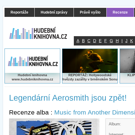
Reportáže
Hudební zprávy
Právě vyšlo
Recenze
A
B
C
D
E
F
G
H
I
J
K
Hudební knihovna
REPORTÁŽ: Hollywoodské
KLIP
www.hudebniknihovna.cz
hvězdy zazářily v brněnském Sonu
Legendární Aerosmith jsou zpět!
Recenze alba :
Music from Another Dimens
Album:
Interpret: