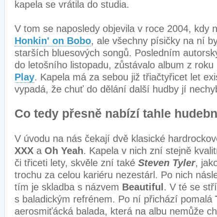
kapela se vrátila do studia.
V tom se naposledy objevila v roce 2004, kdy n
Honkin' on Bobo
, ale všechny písičky na ní by
starších bluesových songů. Posledním autors
do letošního listopadu, zůstávalo album z rok
Play
. Kapela má za sebou již třiačtyřicet let ex
vypadá, že chuť do dělání další hudby jí nechy
Co tedy přesně nabízí tahle hudeb
V úvodu na nás čekají dvě klasické hardrocko
XXX
a
Oh Yeah
. Kapela v nich zní stejně kvali
či třiceti lety, skvěle zní také
Steven Tyler
, jak
trochu za celou kariéru nezestárl. Po nich násle
tím je skladba s názvem
Beautiful
. V té se stř
s baladickým refrénem. Po ní přichází pomalá
aerosmiťácká balada, která na albu nemůže ch