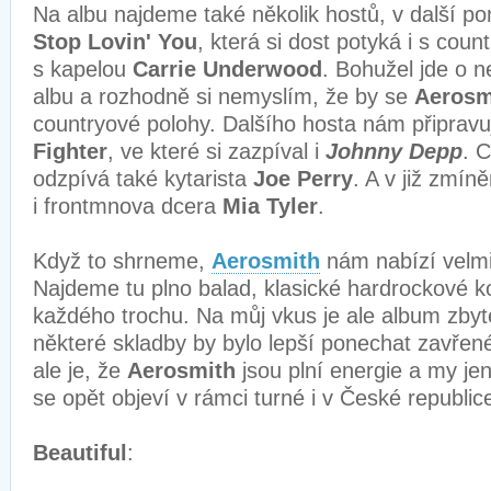
Na albu najdeme také několik hostů, v další po
Stop Lovin' You
, která si dost potyká i s count
s kapelou
Carrie Underwood
. Bohužel jde o n
albu a rozhodně si nemyslím, že by se
Aerosm
countryové polohy. Dalšího hosta nám připravu
Fighter
, ve které si zazpíval i
Johnny Depp
. 
odzpívá také kytarista
Joe Perry
. A v již zmín
i frontmnova dcera
Mia Tyler
.
Když to shrneme,
Aerosmith
nám nabízí velmi
Najdeme tu plno balad, klasické hardrockové k
každého trochu. Na můj vkus je ale album zby
některé skladby by bylo lepší ponechat zavřené 
ale je, že
Aerosmith
jsou plní energie a my j
se opět objeví v rámci turné i v České republic
Beautiful
: