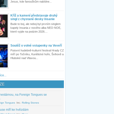
Jesus, kde fanouškům nabídne...
Kříž a kamení představuje druhý
singl z chystané desky Insanie
Bude to boj, ale neboj byl prvním singlem
kapely Insania z nového alba NEO-NOE,
které vyjde na podzim 2026....
Soutěž o volné vstupenky na Veveří
Putovní hudebně-kulturní festival Hrady CZ
míří po Točníku, Kunětické hoře, Švihově a
Hluboké nad Vltavou...
íce...
ZE
nestárnou, na Foreign Tongues se
.
eign Tongues
Int.:
Rolling Stones
use míří ke hvězdám