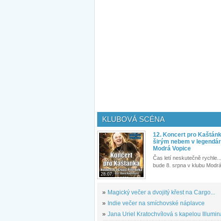
KLUBOVÁ SCÉNA
12. Koncert pro Kaštán
širým nebem v legendár
Modrá Vopice
Čas letí neskutečně rychle...
bude 8. srpna v klubu Modrá
28.07.
»
Magický večer a dvojitý křest na Cargo...
»
Indie večer na smíchovské náplavce
»
Jana Uriel Kratochvílová s kapelou Illuminat