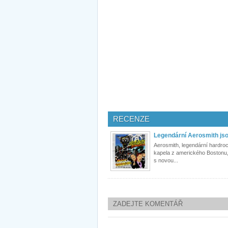
RECENZE
Legendární Aerosmith jso
Aerosmith, legendární hardro
kapela z amerického Bostonu,
s novou...
ZADEJTE KOMENTÁŘ