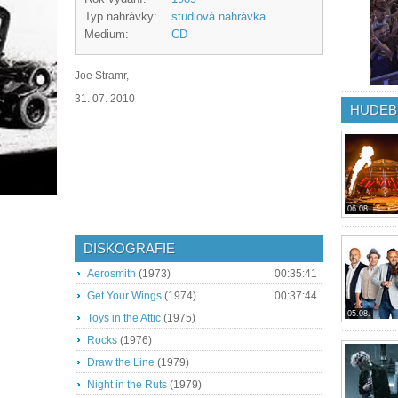
Typ nahrávky:
studiová nahrávka
Medium:
CD
Joe Stramr,
31. 07. 2010
HUDEB
06.08.
DISKOGRAFIE
Aerosmith
(1973)
00:35:41
Get Your Wings
(1974)
00:37:44
05.08.
Toys in the Attic
(1975)
Rocks
(1976)
Draw the Line
(1979)
Night in the Ruts
(1979)