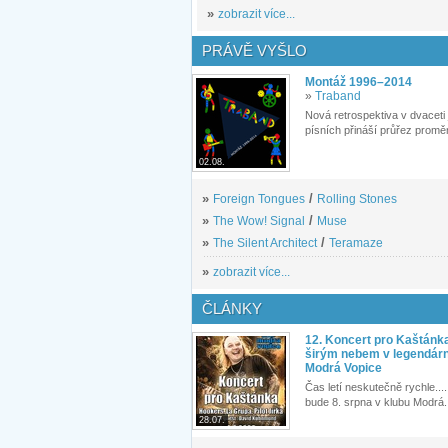
»
zobrazit více...
PRÁVĚ VYŠLO
Montáž 1996–2014
»
Traband
Nová retrospektiva v dvaceti
písních přináší průřez proměn
02.08.
»
Foreign Tongues
/
Rolling Stones
»
The Wow! Signal
/
Muse
»
The Silent Architect
/
Teramaze
»
zobrazit více...
ČLÁNKY
12. Koncert pro Kaštánk
širým nebem v legendár
Modrá Vopice
Čas letí neskutečně rychle.... 
bude 8. srpna v klubu Modrá.
28.07.