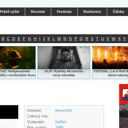
Právě vyšlo
Recenze
Festivaly
Rozhovory
Články
B
C
D
E
F
G
H
I
J
K
L
M
N
O
P
Q
R
S
T
U
V
W
X
Y
ÁŽ: Hollywoodské
KLIP: Rybičky 48 natočily
FESTIVAL:
Let It Roll 
ářily v brněnském Sonu
nový
videoklip
lámal rekord
Interpret:
Aerosmith
Celkový čas:
Vydavatel:
Geffen
Rok vydání:
1989