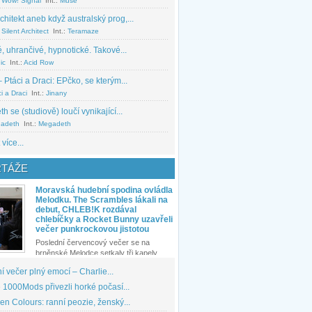
 Wow! Signal
Int.:
Muse
chitekt aneb když australský prog,...
Silent Architect
Int.:
Teramaze
, uhrančivé, hypnotické. Takové...
ic
Int.:
Acid Row
 Ptáci a Draci: EPčko, se kterým...
i a Draci
Int.:
Jinany
 se (studiově) loučí vynikající...
adeth
Int.:
Megadeth
 více...
TÁŽE
Moravská hudební spodina ovládla
Melodku. The Scrambles lákali na
debut, CHLEB!K rozdával
chlebíčky a Rocket Bunny uzavřeli
večer punkrockovou jistotou
Poslední červencový večer se na
brněnské Melodce setkaly tři kapely...
 večer plný emocí – Charlie...
1000Mods přivezli horké počasí...
den Colours: ranní peozie, ženský...