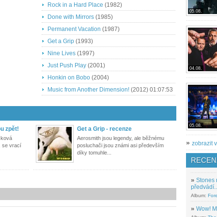
Rock in a Hard Place
(1982)
05.08.
Done with Mirrors
(1985)
Permanent Vacation
(1987)
Get a Grip
(1993)
Nine Lives
(1997)
Just Push Play
(2001)
04.08.
Honkin on Bobo
(2004)
Music from Another Dimension!
(2012)
01:07:53
05.08.
u zpět!
Get a Grip - recenze
cková
Aerosmith jsou legendy, ale běžnému
»
zobrazit v
 se vrací
posluchači jsou známi asi především
díky tomuhle...
RECEN
»
Stones 
předvádí..
Album:
For
»
Wow! M