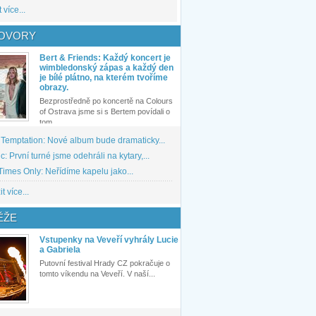
 více...
OVORY
Bert & Friends: Každý koncert je
wimbledonský zápas a každý den
je bílé plátno, na kterém tvoříme
obrazy.
Bezprostředně po koncertě na Colours
of Ostrava jsme si s Bertem povídali o
tom,...
 Temptation: Nové album bude dramaticky...
: První turné jsme odehráli na kytary,...
imes Only: Neřídíme kapelu jako...
t více...
ĚŽE
Vstupenky na Veveří vyhrály Lucie
a Gabriela
Putovní festival Hrady CZ pokračuje o
tomto víkendu na Veveří. V naší...