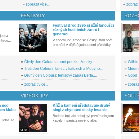
»
zobrazit více...
»
zobrazit
FESTIVALY
ROZH
Festival Brod 1995 si užijí fanoušci
různých hudebních žánrů i
generací
 jedna
V sobotu 22. srpna se Český Brod opět
livou...
promění v dějiště jednodenní přehlídky...
02.08.
04.08.
»
Čtvrtý den Colours: ranní peozie, ženský...
»
Within
»
Třetí den Colours: tanec v kalužích a Mobyho...
»
Mnemic
»
Druhý den Colours: tenisový zápas Berta,...
»
Good T
»
zobrazit více...
»
zobrazi
VIDEOKLIPY
SOUT
a pod
Kříž a kamení představuje druhý
ním klubu
singl z chystané desky Insanie
Bude to boj, ale neboj byl prvním singlem
I letos se
kapely Insania z nového alba...
..
04.08.
06.08.