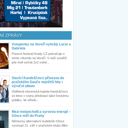
NÍ ZPRÁVY
Vstupenky na Veveří vyhrály Lucie a
Gabriela
Putovní festival Hrady CZ pokračuje o
tomto víkendu na Veveří. V naší soutěži
jste moli vyhrát 2x2 volné...
Slavící Kandráčovci přivezou do
pražského Gauče největší hity i
výroční album
Oblíbená slovenská kapela Kandráčovci
se letos v srpnu představí také českému
publiku. Ve středu...
Mezi melancholií a syrovou energií –
h3nce míří do Prahy
Německý alternativní hudebník h3nce
vystoupí 21. září v pražském klubu Bike