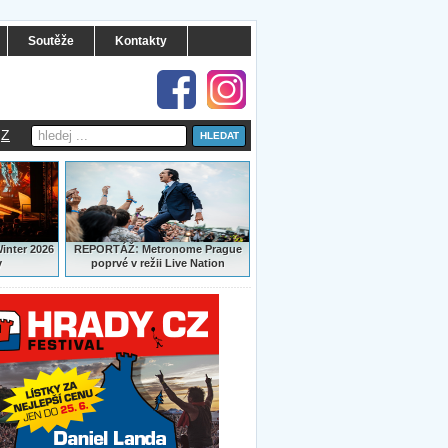
Soutěže
Kontakty
Z
:
Winter 2026
REPORTÁŽ
Metronome Prague
y
poprvé v režii Live Nation