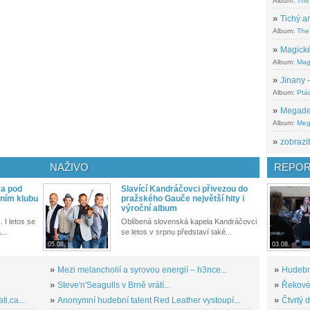
Album:
The
»
Tichý ar
Album:
The 
»
Magické
Album:
Mag
»
Jinany –
Album:
Ptác
»
Megadeth
Album:
Meg
»
zobrazit
NAŽIVO
REPOR
ka pod
Slavící Kandráčovci přivezou do
ním klubu
pražského Gauče největší hity i
výroční album
. I letos se
Oblíbená slovenská kapela Kandráčovci
...
se letos v srpnu představí také...
05.08.
03.08.
»
Mezi melancholií a syrovou energií – h3nce...
»
Hudební
»
Steve'n'Seagulls v Brně vrátí...
»
Řekové 
i.ca...
»
Anonymní hudební talent Red Leather vystoupí...
»
Čtvrtý 