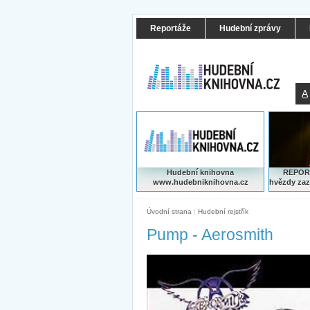
Reportáže
Hudební zprávy
A
Hudební knihovna
REPORT
www.hudebniknihovna.cz
hvězdy zaz
Úvodní strana
|
Hudební rejstřík
Pump - Aerosmith