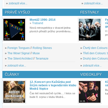
»
zobrazit více...
»
zobrazit více...
PRÁVĚ VYŠLO
FESTIVALY
Montáž 1996–2014
Fe
»
Traband
rů
g
Nová retrospektiva v dvaceti jedna
V 
písních přináší průřez proměnlivou...
pr
02.08.
02.08.
»
Foreign Tongues
/
Rolling Stones
»
Čtvrtý den Colours:
»
The Wow! Signal
/
Muse
»
Třetí den Colours: 
»
The Silent Architect
/
Teramaze
»
Druhý den Colours: 
»
zobrazit více...
»
zobrazit více...
ČLÁNKY
VIDEOKLIPY
12. Koncert pro Kaštánka pod
Kř
širým nebem v legendárním klubu
si
Modrá Vopice
Bu
Čas letí neskutečně rychle.... I letos se
ka
bude 8. srpna v klubu Modrá...
28.07.
04.08.