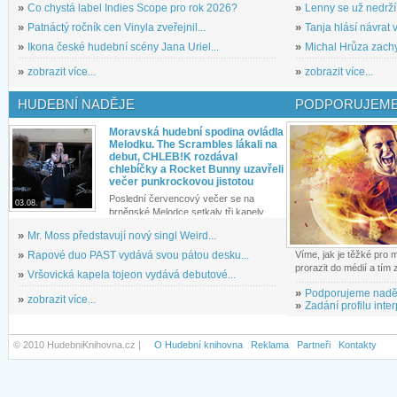
»
Co chystá label Indies Scope pro rok 2026?
»
Lenny se už nedrží
»
Patnáctý ročník cen Vinyla zveřejnil...
»
Tanja hlásí návrat v
»
Ikona české hudební scény Jana Uriel...
»
Michal Hrůza zachyc
»
zobrazit více...
»
zobrazit více...
HUDEBNÍ NADĚJE
PODPORUJEME
Moravská hudební spodina ovládla
Melodku. The Scrambles lákali na
debut, CHLEB!K rozdával
chlebíčky a Rocket Bunny uzavřeli
večer punkrockovou jistotou
Poslední červencový večer se na
03.08.
brněnské Melodce setkaly tři kapely...
»
Mr. Moss představují nový singl Weird...
»
Rapové duo PAST vydává svou pátou desku...
Víme, jak je těžké pro
prorazit do médií a tím
»
Vršovická kapela tojeon vydává debutové...
»
Podporujeme nadě
»
zobrazit více...
»
Zadání profilu inter
© 2010 HudebniKnihovna.cz |
O Hudební knihovna
Reklama
Partneři
Kontakty