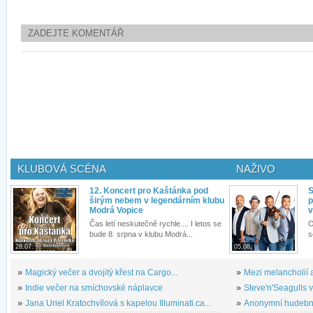
ZADEJTE KOMENTÁŘ
KLUBOVÁ SCÉNA
NAŽIVO
12. Koncert pro Kaštánka pod
S
širým nebem v legendárním klubu
p
Modrá Vopice
v
Čas letí neskutečně rychle.... I letos se
O
bude 8. srpna v klubu Modrá...
s
28.07.
05.08.
»
Magický večer a dvojitý křest na Cargo...
»
Mezi melancholií a
»
Indie večer na smíchovské náplavce
»
Steve'n'Seagulls v 
»
Jana Uriel Kratochvílová s kapelou Illuminati.ca...
»
Anonymní hudební 