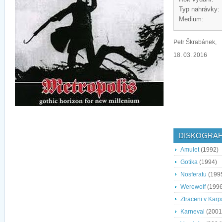
Typ nahrávky:
Medium:
Petr Škrabánek,
18. 03. 2016
DISKOGRAF
Amulet
(1992)
Gotika
(1994)
Nosferatu
(199
Werewolf
(1996
Ztraceni v Karp
Karneval
(2001