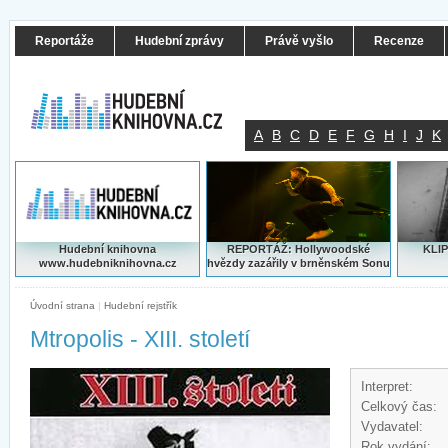
Reportáže
Hudební zprávy
Právě vyšlo
Recenze
A
B
C
D
E
F
G
H
I
J
K
Hudební knihovna
REPORTÁŽ: Hollywoodské
KLIP
www.hudebniknihovna.cz
hvězdy zazářily v brněnském Sonu
Úvodní strana
|
Hudební rejstřík
Mtropolis - XIII. století
Interpret:
Celkový čas:
Vydavatel:
Rok vydání: