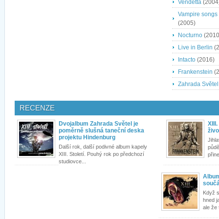
Vendetta
(2004
Vampire songs -
(2005)
Nocturno
(2010
Live in Berlin
(2
Intacto
(2016)
Frankenstein
(2
Zahrada Světel
RECENZE
Dvojalbum Zahrada Světel je
XIII
poměrně slušná taneční deska
živ
projektu Hindenburg
Jihl
Další rok, další podivné album kapely
půdě 
XIII. Století. Pouhý rok po předchozí
přin
studiovce...
Album
součá
Když s
hned j
ale že 