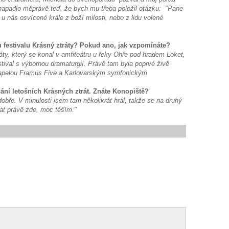
, napadlo měprávě teď, že bych mu třeba položil otázku: "Pane
 u nás osvícené krále z boží milosti, nebo z lidu volené
ku festivalu Krásný ztráty? Pokud ano, jak vzpomínáte?
ráty, který se konal v amfiteátru u řeky Ohře pod hradem Loket,
tival s výbornou dramaturgií. Právě tam byla poprvé živě
apelou Framus Five a Karlovarským symfonickým
nání letošních Krásných ztrát. Znáte Konopiště?
obře. V minulosti jsem tam několikrát hrál, takže se na druhý
nat právě zde, moc těším."