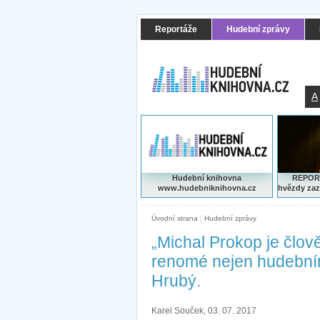
Reportáže
Hudební zprávy
A
Hudební knihovna
REPORT
www.hudebniknihovna.cz
hvězdy zaz
Úvodní strana
|
Hudební zprávy
„Michal Prokop je člově
renomé nejen hudebním 
Hrubý.
Karel Souček, 03. 07. 2017