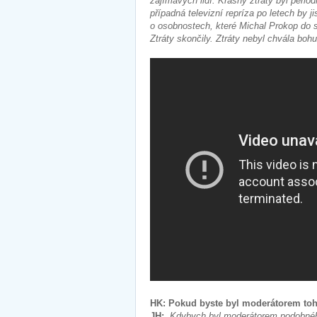
zajímavých lidí. Krásný ztráty byl period
případná televizní repríza po letech by 
o osobnostech, které Michal Prokop do sv
Ztráty skončily. Ztráty nebyl chvála boh
HK: Pokud byste byl moderátorem toh
JH:
„Kdybych byl moderátorem podobnéh