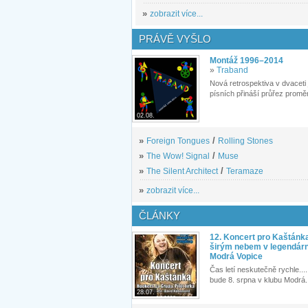
»
zobrazit více...
PRÁVĚ VYŠLO
Montáž 1996–2014
»
Traband
Nová retrospektiva v dvaceti
písních přináší průřez proměn
02.08.
»
Foreign Tongues
/
Rolling Stones
»
The Wow! Signal
/
Muse
»
The Silent Architect
/
Teramaze
»
zobrazit více...
ČLÁNKY
12. Koncert pro Kaštánk
širým nebem v legendár
Modrá Vopice
Čas letí neskutečně rychle.... 
bude 8. srpna v klubu Modrá.
28.07.