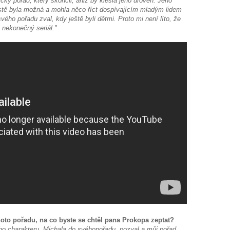
ický pořad, který skončil, aniž by klesla jeho úroveň. Jeho
jistě byla možná a mohla něco říct dospívajícím mladým lidem
ého pořadu zval, kdy ještě byli dětmi. Proto mi není líto, že
u nekonečný seriál."
oto pořadu, na co byste se chtěl pana Prokopa zeptat?
o charakteru, Michala do svéhopořadu pozval a můj pořad