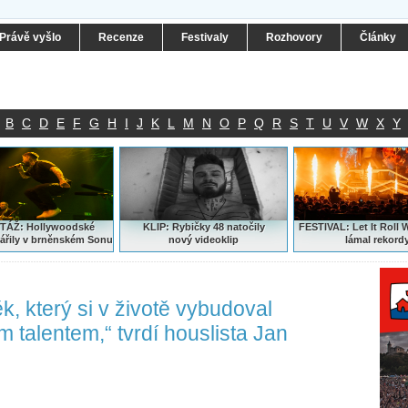
Právě vyšlo
Recenze
Festivaly
Rozhovory
Články
B
C
D
E
F
G
H
I
J
K
L
M
N
O
P
Q
R
S
T
U
V
W
X
Y
ÁŽ: Hollywoodské
KLIP: Rybičky 48 natočily
FESTIVAL:
Let It Roll 
ářily v brněnském Sonu
nový
videoklip
lámal rekord
k, který si v životě vybudoval
talentem,“ tvrdí houslista Jan