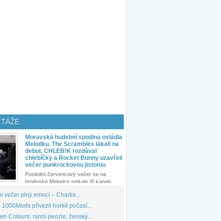
TÁŽE
Moravská hudební spodina ovládla
Melodku. The Scrambles lákali na
debut, CHLEB!K rozdával
chlebíčky a Rocket Bunny uzavřeli
večer punkrockovou jistotou
Poslední červencový večer se na
brněnské Melodce setkaly tři kapely...
 večer plný emocí – Charlie...
1000Mods přivezli horké počasí...
den Colours: ranní peozie, ženský...