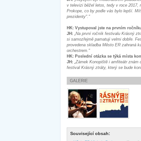
v televizi běžel letos, tedy v roce 2017
Prokope, co by podle vás bylo lepší. Mít
prezidenty"."
HK: Vystupoval jste na prvním roční
JH:
„Na první ročník festivalu Krásný zt
si samozřejmě pamatuji velmi dobře. Fes
provedena skladba Město ER zahraná k
orchestrem."
HK: Poslední otázka se týká místa ko
JH:
„Zámek Konopiště i amfiteátr znám d
festival Krásný ztráty, který se bude ko
GALERIE
Související obsah: