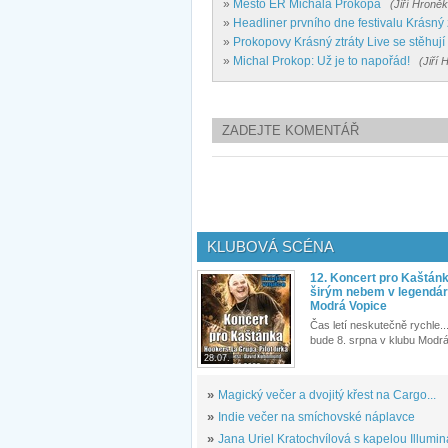
»
Město ER Michala Prokopa
(Jiří Hroněk
»
Headliner prvního dne festivalu Krásný 
»
Prokopovy Krásný ztráty Live se stěhuj
»
Michal Prokop: Už je to napořád!
(Jiří 
ZADEJTE KOMENTÁŘ
KLUBOVÁ SCÉNA
12. Koncert pro Kaštán
širým nebem v legendár
Modrá Vopice
Čas letí neskutečně rychle...
bude 8. srpna v klubu Modrá
28.07.
»
Magický večer a dvojitý křest na Cargo...
»
Indie večer na smíchovské náplavce
»
Jana Uriel Kratochvílová s kapelou Illuminat