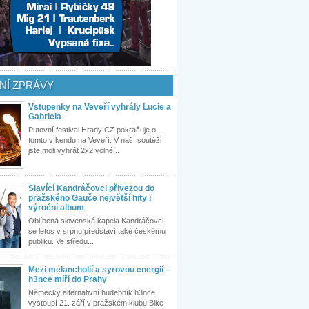
NÍ ZPRÁVY
Vstupenky na Veveří vyhrály Lucie a
Gabriela
Putovní festival Hrady CZ pokračuje o
tomto víkendu na Veveří. V naší soutěži
jste moli vyhrát 2x2 volné...
Slavící Kandráčovci přivezou do
pražského Gauče největší hity i
výroční album
Oblíbená slovenská kapela Kandráčovci
se letos v srpnu představí také českému
publiku. Ve středu...
Mezi melancholií a syrovou energií –
h3nce míří do Prahy
Německý alternativní hudebník h3nce
vystoupí 21. září v pražském klubu Bike