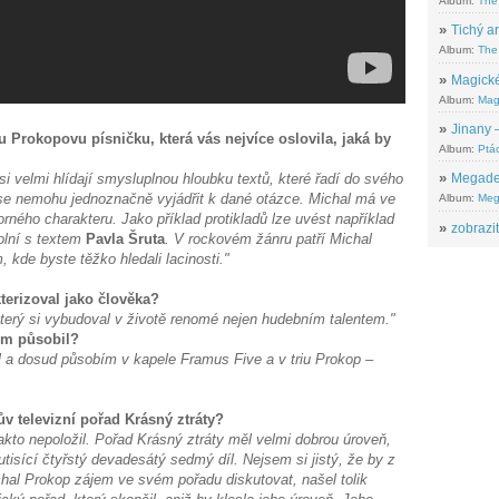
Album:
The
»
Tichý ar
Album:
The 
»
Magické
Album:
Mag
»
Jinany –
 Prokopovu písničku, která vás nejvíce oslovila, jaká by
Album:
Ptác
si velmi hlídají smysluplnou hloubku textů, které řadí do svého
»
Megadeth
 se nemohu jednoznačně vyjádřit k dané otázce. Michal má ve
Album:
Meg
ného charakteru. Jako příklad protikladů lze uvést například
»
zobrazit
lní s textem
Pavla Šruta
. V rockovém žánru patří Michal
kde byste těžko hledali lacinosti."
kterizoval jako člověka?
který si vybudoval v životě renomé nejen hudebním talentem."
lem působil?
a dosud působím v kapele Framus Five a v triu Prokop –
pův televizní pořad Krásný ztráty?
akto nepoložil. Pořad Krásný ztráty měl velmi dobrou úroveň,
utisící čtyřstý devadesátý sedmý díl. Nejsem si jistý, že by z
hal Prokop zájem ve svém pořadu diskutovat, našel tolik