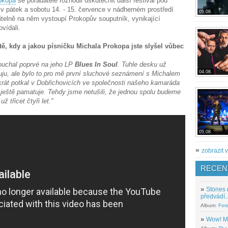
okopa
se pořadatelé rozhodli uskutečnit další festival pod
v pátek a sobotu 14. - 15. července v nádherném prostředí
05.08.
telně na něm vystoupí Prokopův souputník, vynikající
vídali.
ě, kdy a jakou písničku Michala Prokopa jste slyšel vůbec
ouchal poprvé na jeho LP
Blues In Soul
. Tuhle desku už
04.08.
u, ale bylo to pro mě první sluchové seznámení s Michalem
rát potkal v Dobřichovicích ve společnosti našeho kamaráda
o ještě pamatuje. Tehdy jsme netušili, že jednou spolu budeme
ž třicet čtyři let."
05.08.
»
zobrazit v
RECEN
»
Stones 
předvádí..
Album:
For
»
Wow! M