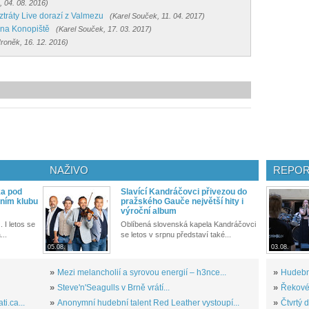
, 04. 08. 2016)
ztráty Live dorazí z Valmezu
(Karel Souček, 11. 04. 2017)
í na Konopiště
(Karel Souček, 17. 03. 2017)
Hroněk, 16. 12. 2016)
NAŽIVO
REPOR
ka pod
Slavící Kandráčovci přivezou do
ním klubu
pražského Gauče největší hity i
výroční album
. I letos se
Oblíbená slovenská kapela Kandráčovci
...
se letos v srpnu představí také...
05.08.
03.08.
»
Mezi melancholií a syrovou energií – h3nce...
»
Hudební
»
Steve'n'Seagulls v Brně vrátí...
»
Řekové 
i.ca...
»
Anonymní hudební talent Red Leather vystoupí...
»
Čtvrtý 