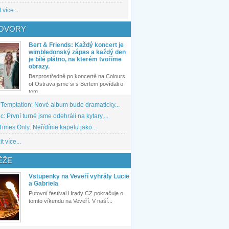
 více...
OVORY
Bert & Friends: Každý koncert je
wimbledonský zápas a každý den
je bílé plátno, na kterém tvoříme
obrazy.
Bezprostředně po koncertě na Colours
of Ostrava jsme si s Bertem povídali o
tom,...
 Temptation: Nové album bude dramaticky...
: První turné jsme odehráli na kytary,...
imes Only: Neřídíme kapelu jako...
t více...
ĚŽE
Vstupenky na Veveří vyhrály Lucie
a Gabriela
Putovní festival Hrady CZ pokračuje o
tomto víkendu na Veveří. V naší...