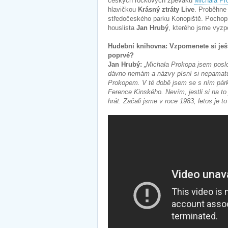
českých rockových zpěváků
Michala Pr
hlavičkou
Krásný ztráty Live
. Proběhne 
středočeského parku Konopiště. Pochopi
houslista
Jan Hrubý
, kterého jsme vyzpo
Hudební knihovna: Vzpomenete si ješt
poprvé?
Jan Hrubý:
„Michala Prokopa jsem posl
dávno nemám a názvy písní si nepamatuj
Prokopem. V té době jsem se s ním párk
Ference Kinského. Nevím, jestli si na t
hrát. Začali jsme v roce 1983, letos je to u