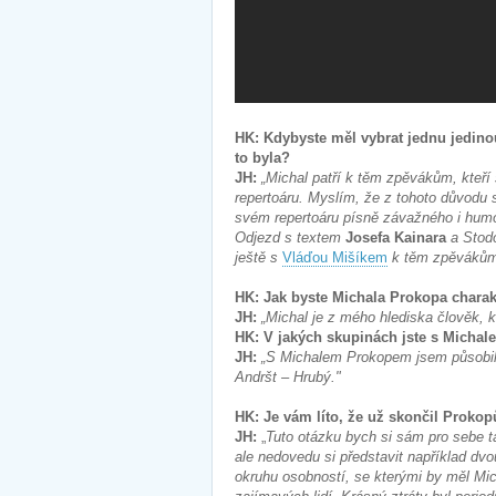
HK: Kdybyste měl vybrat jednu jedinou
to byla?
JH:
„Michal patří k těm zpěvákům, kteří 
repertoáru. Myslím, že z tohoto důvodu
svém repertoáru písně závažného i humor
Odjezd s textem
Josefa Kainara
a Stodo
ještě s
Vláďou Mišíkem
k těm zpěvákům, 
HK: Jak byste Michala Prokopa chara
JH:
„Michal je z mého hlediska člověk, 
HK: V jakých skupinách jste s Micha
JH:
„S Michalem Prokopem jsem působil 
Andršt – Hrubý."
HK: Je vám líto, že už skončil Proko
JH:
„
Tuto otázku bych si sám pro sebe t
ale nedovedu si představit například dvo
okruhu osobností, se kterými by měl Mic