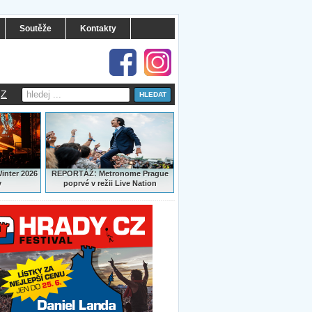
Soutěže
Kontakty
Z
:
Winter 2026
REPORTÁŽ
Metronome Prague
y
poprvé v režii Live Nation