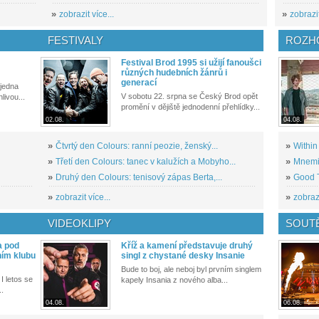
»
zobrazit více...
»
zobrazit
FESTIVALY
ROZH
Festival Brod 1995 si užijí fanoušci
různých hudebních žánrů i
generací
 jedna
V sobotu 22. srpna se Český Brod opět
livou...
promění v dějiště jednodenní přehlídky...
02.08.
04.08.
»
Čtvrtý den Colours: ranní peozie, ženský...
»
Within
»
Třetí den Colours: tanec v kalužích a Mobyho...
»
Mnemic
»
Druhý den Colours: tenisový zápas Berta,...
»
Good T
»
zobrazit více...
»
zobrazi
VIDEOKLIPY
SOUT
a pod
Kříž a kamení představuje druhý
ním klubu
singl z chystané desky Insanie
Bude to boj, ale neboj byl prvním singlem
I letos se
kapely Insania z nového alba...
..
04.08.
06.08.