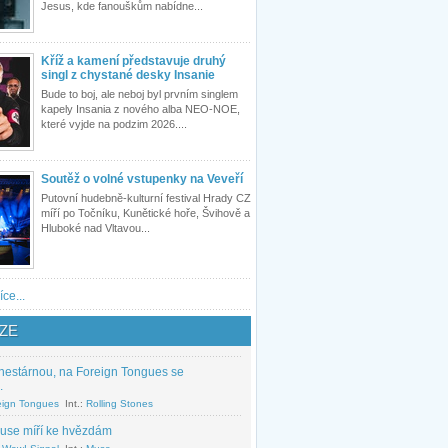
Jesus, kde fanouškům nabídne...
Kříž a kamení představuje druhý
singl z chystané desky Insanie
Bude to boj, ale neboj byl prvním singlem
kapely Insania z nového alba NEO-NOE,
které vyjde na podzim 2026....
Soutěž o volné vstupenky na Veveří
Putovní hudebně-kulturní festival Hrady CZ
míří po Točníku, Kunětické hoře, Švihově a
Hluboké nad Vltavou...
íce...
ZE
nestárnou, na Foreign Tongues se
.
eign Tongues
Int.:
Rolling Stones
use míří ke hvězdám