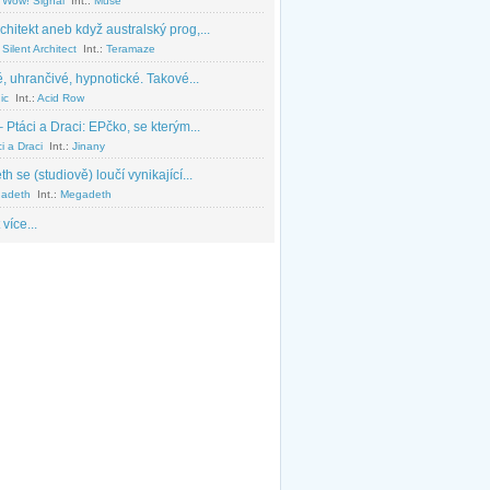
 Wow! Signal
Int.:
Muse
chitekt aneb když australský prog,...
Silent Architect
Int.:
Teramaze
, uhrančivé, hypnotické. Takové...
ic
Int.:
Acid Row
 Ptáci a Draci: EPčko, se kterým...
i a Draci
Int.:
Jinany
 se (studiově) loučí vynikající...
adeth
Int.:
Megadeth
 více...