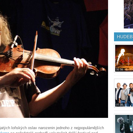
HUDEB
06.08.
05.08.
tých loňských oslav narozenin jednoho z nejpopulárnějších