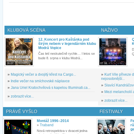
KLUBOVÁ SCÉNA
NAŽIVO
12. Koncert pro Kaštánka pod
Q
širým nebem v legendárním klubu
K
Modrá Vopice
D
Čas letí neskutečně rychle.... I letos se
Q
bude 8. srpna v klubu Modrá...
28.07.
07.08.
»
Magický večer a dvojitý křest na Cargo...
»
Kurt Vile přiveze
nejosobnější...
»
Indie večer na smíchovské náplavce
»
Slavící Kandráčov
»
Jana Uriel Kratochvílová s kapelou Illuminati.ca...
»
Mezi melancholií a
»
zobrazit více...
»
zobrazit více...
PRÁVĚ VYŠLO
FESTIVALY
Montáž 1996–2014
Fe
»
Traband
rů
g
Nová retrospektiva v dvaceti jedna