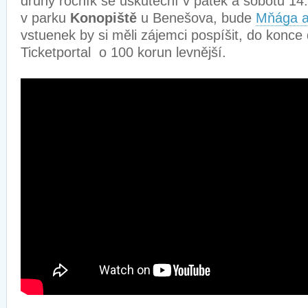
druhý ročník se uskuteční v pátek a sobotu 14
v parku
Konopiště
u Benešova, bude
Mňága a
vstuenek by si měli zájemci pospíšit, do konce 
Ticketportal o 100 korun levnější.