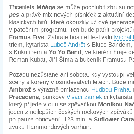
Třicetiletá
Mňága
se může pochlubit zbrusu n
pes
a právě mix nových písniček z aktuální des
klasických hitů, které okouzlily už dvě genera
v pátečním programu. Ten bude patřit projektů
Framus Five
. Zahraje hostitel festivalu
Michal
triem, kytarista
Luboš Andršt
s Blues Bandem, 
s Kukulínem a
Yo Yo Band
, ve kterém hraje 
Roman Kubát, Jiří Šíma a bubeník Framusu Pa
Pozadu nezůstane ani sobota, kdy vystoupí ve
scény s kořeny v osmdesátých letech. Bude m
Ambrož
s výrazně omlazenou
Hudbou Praha,
Precedens
, punkový
Visací zámek
či kytarista
který přijede v duu se zpěvačkou
Monikou Na
jeden z nejlepších českých rockových zpěvák
po pauze obnovení -123 min. a
Suflower Car
zvuku Hammondových varhan.