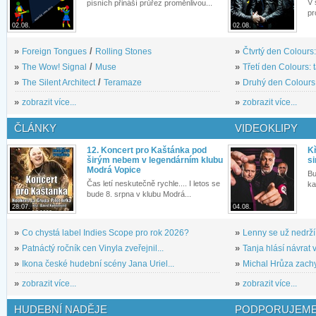
V 
písních přináší průřez proměnlivou...
pr
02.08.
02.08.
»
Foreign Tongues
/
Rolling Stones
»
Čtvrtý den Colours:
»
The Wow! Signal
/
Muse
»
Třetí den Colours: 
»
The Silent Architect
/
Teramaze
»
Druhý den Colours: 
»
zobrazit více...
»
zobrazit více...
ČLÁNKY
VIDEOKLIPY
12. Koncert pro Kaštánka pod
Kř
širým nebem v legendárním klubu
si
Modrá Vopice
Bu
Čas letí neskutečně rychle.... I letos se
ka
bude 8. srpna v klubu Modrá...
28.07.
04.08.
»
Co chystá label Indies Scope pro rok 2026?
»
Lenny se už nedrží
»
Patnáctý ročník cen Vinyla zveřejnil...
»
Tanja hlásí návrat v
»
Ikona české hudební scény Jana Uriel...
»
Michal Hrůza zachyc
»
zobrazit více...
»
zobrazit více...
HUDEBNÍ NADĚJE
PODPORUJEME