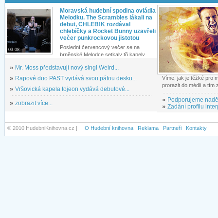
Moravská hudební spodina ovládla
Melodku. The Scrambles lákali na
debut, CHLEB!K rozdával
chlebíčky a Rocket Bunny uzavřeli
večer punkrockovou jistotou
Poslední červencový večer se na
03.08.
brněnské Melodce setkaly tři kapely...
»
Mr. Moss představují nový singl Weird...
»
Rapové duo PAST vydává svou pátou desku...
Víme, jak je těžké pro
prorazit do médií a tím
»
Vršovická kapela tojeon vydává debutové...
»
Podporujeme nadě
»
zobrazit více...
»
Zadání profilu inter
© 2010 HudebniKnihovna.cz |
O Hudební knihovna
Reklama
Partneři
Kontakty