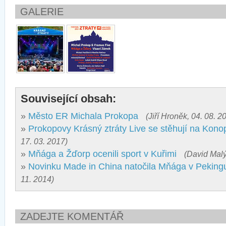
GALERIE
Související obsah:
»
Město ER Michala Prokopa
(Jiří Hroněk, 04. 08. 2
»
Prokopovy Krásný ztráty Live se stěhují na Kono
17. 03. 2017)
»
Mňága a Žďorp ocenili sport v Kuřimi
(David Malý
»
Novinku Made in China natočila Mňága v Peking
11. 2014)
ZADEJTE KOMENTÁŘ