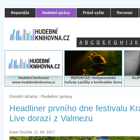
Reportáže
Hudební zprávy
Právě vyšlo
Recenze
A
B
C
D
E
F
G
H
I
J
K
Hudební knihovna
REPORTÁŽ: Hollywoodské
KLIP
www.hudebniknihovna.cz
hvězdy zazářily v brněnském Sonu
Úvodní strana
|
Hudební zprávy
Headliner prvního dne festivalu Kr
Live dorazí z Valmezu
Karel Souček, 11. 04. 2017