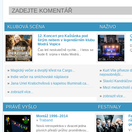
ZADEJTE KOMENTÁŘ
KLUBOVÁ SCÉNA
NAŽIVO
12. Koncert pro Kaštánka pod
Q
širým nebem v legendárním klubu
K
Modrá Vopice
D
Čas letí neskutečně rychle.... I letos se
Q
bude 8. srpna v klubu Modrá...
28.07.
07.08.
»
Magický večer a dvojitý křest na Cargo...
»
Kurt Vile přiveze
nejosobnější...
»
Indie večer na smíchovské náplavce
»
Slavící Kandráčov
»
Jana Uriel Kratochvílová s kapelou Illuminati.ca...
»
Mezi melancholií a
»
zobrazit více...
»
zobrazit více...
PRÁVĚ VYŠLO
FESTIVALY
Montáž 1996–2014
Fe
»
Traband
rů
g
Nová retrospektiva v dvaceti jedna
V 
písních přináší průřez proměnlivou...