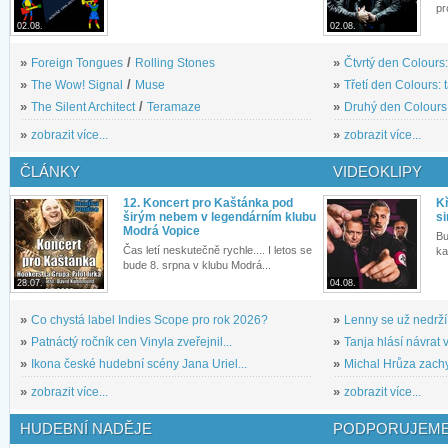
pr
02.08.
02.08.
»
Foreign Tongues
/
Rolling Stones
»
Čtvrtý den Colours:
»
The Wow! Signal
/
Muse
»
Třetí den Colours: 
»
The Silent Architect
/
Teramaze
»
Druhý den Colours: 
»
zobrazit více...
»
zobrazit více...
ČLÁNKY
VIDEOKLIPY
12. Koncert pro Kaštánka pod
Kř
širým nebem v legendárním klubu
si
Modrá Vopice
Bu
Čas letí neskutečně rychle.... I letos se
ka
bude 8. srpna v klubu Modrá...
28.07.
04.08.
»
Co chystá label Indies Scope pro rok 2026?
»
Lenny se už nedrží
»
Patnáctý ročník cen Vinyla zveřejnil...
»
Tanja hlásí návrat v
»
Ikona české hudební scény Jana Uriel...
»
Michal Hrůza zachyc
»
zobrazit více...
»
zobrazit více...
HUDEBNÍ NADĚJE
PODPORUJEME