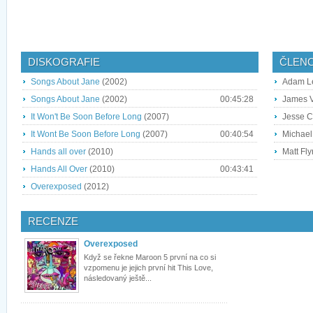
DISKOGRAFIE
ČLEN
Songs About Jane
(2002)
Adam Le
Songs About Jane
(2002)
00:45:28
James V
It Won't Be Soon Before Long
(2007)
Jesse C
It Wont Be Soon Before Long
(2007)
00:40:54
Michael
Hands all over
(2010)
Matt Fly
Hands All Over
(2010)
00:43:41
Overexposed
(2012)
RECENZE
Overexposed
Když se řekne Maroon 5 první na co si
vzpomenu je jejich první hit This Love,
následovaný ještě...