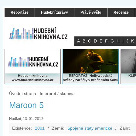
Reportáže
Hudební zprávy
Právě vyšlo
Recenze
A
B
C
D
E
F
G
H
I
J
K
Hudební knihovna
REPORTÁŽ: Hollywoodské
KLIP
www.hudebniknihovna.cz
hvězdy zazářily v brněnském Sonu
Úvodní strana
|
Interpret / skupina
Maroon 5
Hudkni, 13. 01. 2012
Existence:
2001
/
Země:
Spojené státy americké
/
Žánr: