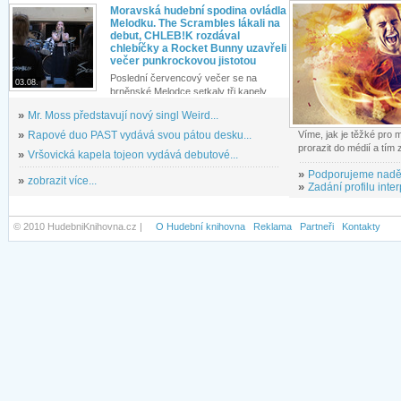
Moravská hudební spodina ovládla
Melodku. The Scrambles lákali na
debut, CHLEB!K rozdával
chlebíčky a Rocket Bunny uzavřeli
večer punkrockovou jistotou
Poslední červencový večer se na
03.08.
brněnské Melodce setkaly tři kapely...
»
Mr. Moss představují nový singl Weird...
»
Rapové duo PAST vydává svou pátou desku...
Víme, jak je těžké pro
prorazit do médií a tím
»
Vršovická kapela tojeon vydává debutové...
»
Podporujeme nadě
»
zobrazit více...
»
Zadání profilu inter
© 2010 HudebniKnihovna.cz |
O Hudební knihovna
Reklama
Partneři
Kontakty