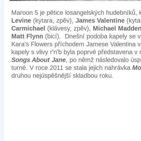
Maroon 5 je pětice losangelských hudebníků, 
Levine
(kytara, zpěv),
James Valentine
(kyta
Carmichael
(klávesy, zpěv),
Michael Madde
Matt Flynn
(bicí). Dnešní podoba kapely se v
Kara's Flowers příchodem Jamese Valentina v
kapely s vlivy r'n'b byla poprvé představena 
Songs About Jane
, po němž následovalo ús
turné. V roce 2011 se stala jejich nahrávka
Mo
druhou nejúspěšnější skladbou roku.