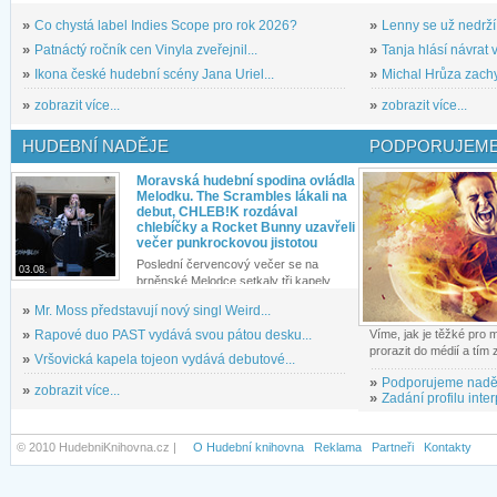
»
Co chystá label Indies Scope pro rok 2026?
»
Lenny se už nedrží
»
Patnáctý ročník cen Vinyla zveřejnil...
»
Tanja hlásí návrat v
»
Ikona české hudební scény Jana Uriel...
»
Michal Hrůza zachyc
»
zobrazit více...
»
zobrazit více...
HUDEBNÍ NADĚJE
PODPORUJEME
Moravská hudební spodina ovládla
Melodku. The Scrambles lákali na
debut, CHLEB!K rozdával
chlebíčky a Rocket Bunny uzavřeli
večer punkrockovou jistotou
Poslední červencový večer se na
03.08.
brněnské Melodce setkaly tři kapely...
»
Mr. Moss představují nový singl Weird...
»
Rapové duo PAST vydává svou pátou desku...
Víme, jak je těžké pro
prorazit do médií a tím
»
Vršovická kapela tojeon vydává debutové...
»
Podporujeme nadě
»
zobrazit více...
»
Zadání profilu inter
© 2010 HudebniKnihovna.cz |
O Hudební knihovna
Reklama
Partneři
Kontakty