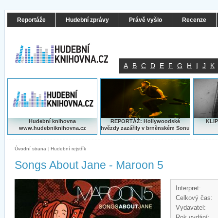
Reportáže
Hudební zprávy
Právě vyšlo
Recenze
A
B
C
D
E
F
G
H
I
J
K
Hudební knihovna
REPORTÁŽ: Hollywoodské
KLIP
www.hudebniknihovna.cz
hvězdy zazářily v brněnském Sonu
Úvodní strana
|
Hudební rejstřík
Songs About Jane - Maroon 5
Interpret:
Celkový čas:
Vydavatel:
Rok vydání: