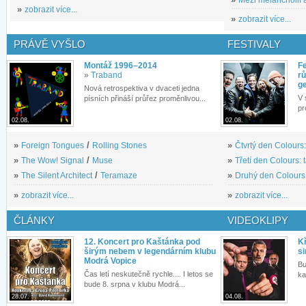
»
zobrazit více...
»
zobrazit více...
PRÁVĚ VYŠLO
FESTIVALY
Montáž 1996–2014
Fe
»
Traband
rů
g
Nová retrospektiva v dvaceti jedna
V 
písních přináší průřez proměnlivou...
pr
02.08.
02.08.
»
Foreign Tongues
/
Rolling Stones
»
Čtvrtý den Colours:
»
The Wow! Signal
/
Muse
»
Třetí den Colours: 
»
The Silent Architect
/
Teramaze
»
Druhý den Colours: 
»
zobrazit více...
»
zobrazit více...
ČLÁNKY
VIDEOKLIPY
12. Koncert pro Kaštánka pod
Kř
širým nebem v legendárním klubu
si
Modrá Vopice
Bu
Čas letí neskutečně rychle.... I letos se
ka
bude 8. srpna v klubu Modrá...
28.07.
04.08.