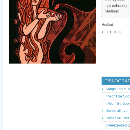
Typ nahrávky:
Medium:
Hudkni,
13. 01. 2012
DISKOGRAF
Songs About J
It Won't Be So
It Wont Be Soo
Hands all over
Hands All Over
Overexposed
(