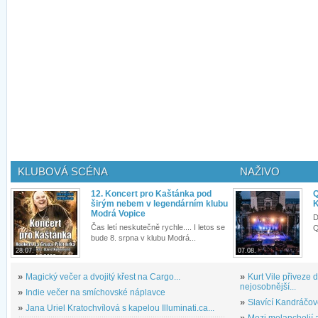
KLUBOVÁ SCÉNA
NAŽIVO
12. Koncert pro Kaštánka pod
Q
širým nebem v legendárním klubu
K
Modrá Vopice
D
Čas letí neskutečně rychle.... I letos se
Q
bude 8. srpna v klubu Modrá...
28.07.
07.08.
»
Magický večer a dvojitý křest na Cargo...
»
Kurt Vile přiveze
nejosobnější...
»
Indie večer na smíchovské náplavce
»
Slavící Kandráčov
»
Jana Uriel Kratochvílová s kapelou Illuminati.ca...
»
Mezi melancholií a