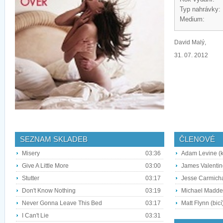
Typ nahrávky:
Medium:
David Malý,
31. 07. 2012
SEZNAM SKLADEB
ČLENOVÉ
Misery
03:36
Adam Levine (k
Give A Little More
03:00
James Valentine
Stutter
03:17
Jesse Carmicha
Don't Know Nothing
03:19
Michael Madden
Never Gonna Leave This Bed
03:17
Matt Flynn (bicí
I Can't Lie
03:31