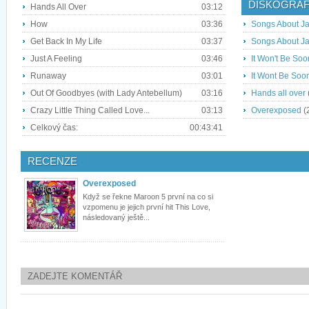
DISKOGRAF
Hands All Over
03:12
How
03:36
Songs About J
Get Back In My Life
03:37
Songs About J
Just A Feeling
03:46
It Won't Be So
Runaway
03:01
It Wont Be Soo
Out Of Goodbyes (with Lady Antebellum)
03:16
Hands all over
Crazy Little Thing Called Love...
03:13
Overexposed
(
Celkový čas:
00:43:41
RECENZE
Overexposed
Když se řekne Maroon 5 první na co si
vzpomenu je jejich první hit This Love,
následovaný ještě...
ZADEJTE KOMENTÁŘ