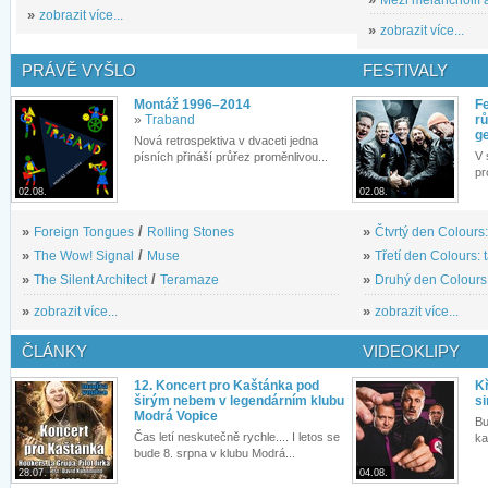
»
zobrazit více...
»
zobrazit více...
PRÁVĚ VYŠLO
FESTIVALY
Montáž 1996–2014
Fe
»
Traband
rů
g
Nová retrospektiva v dvaceti jedna
V 
písních přináší průřez proměnlivou...
pr
02.08.
02.08.
»
Foreign Tongues
/
Rolling Stones
»
Čtvrtý den Colours:
»
The Wow! Signal
/
Muse
»
Třetí den Colours: 
»
The Silent Architect
/
Teramaze
»
Druhý den Colours: 
»
zobrazit více...
»
zobrazit více...
ČLÁNKY
VIDEOKLIPY
12. Koncert pro Kaštánka pod
Kř
širým nebem v legendárním klubu
si
Modrá Vopice
Bu
Čas letí neskutečně rychle.... I letos se
ka
bude 8. srpna v klubu Modrá...
28.07.
04.08.