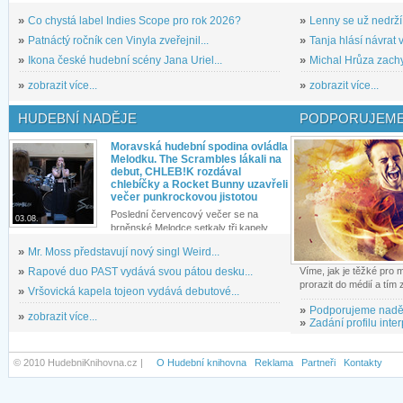
»
Co chystá label Indies Scope pro rok 2026?
»
Lenny se už nedrží
»
Patnáctý ročník cen Vinyla zveřejnil...
»
Tanja hlásí návrat v
»
Ikona české hudební scény Jana Uriel...
»
Michal Hrůza zachyc
»
zobrazit více...
»
zobrazit více...
HUDEBNÍ NADĚJE
PODPORUJEME
Moravská hudební spodina ovládla
Melodku. The Scrambles lákali na
debut, CHLEB!K rozdával
chlebíčky a Rocket Bunny uzavřeli
večer punkrockovou jistotou
Poslední červencový večer se na
03.08.
brněnské Melodce setkaly tři kapely...
»
Mr. Moss představují nový singl Weird...
»
Rapové duo PAST vydává svou pátou desku...
Víme, jak je těžké pro
prorazit do médií a tím
»
Vršovická kapela tojeon vydává debutové...
»
Podporujeme nadě
»
zobrazit více...
»
Zadání profilu inter
© 2010 HudebniKnihovna.cz |
O Hudební knihovna
Reklama
Partneři
Kontakty