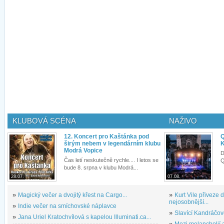
KLUBOVÁ SCÉNA
NAŽIVO
12. Koncert pro Kaštánka pod
Q
širým nebem v legendárním klubu
K
Modrá Vopice
D
Čas letí neskutečně rychle.... I letos se
Q
bude 8. srpna v klubu Modrá...
28.07.
07.08.
»
Magický večer a dvojitý křest na Cargo...
»
Kurt Vile přiveze
nejosobnější...
»
Indie večer na smíchovské náplavce
»
Slavící Kandráčov
»
Jana Uriel Kratochvílová s kapelou Illuminati.ca...
»
Mezi melancholií a