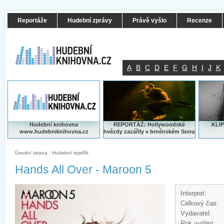
Reportáže
Hudební zprávy
Právě vyšlo
Recenze
A
B
C
D
E
F
G
H
I
J
K
Hudební knihovna
REPORTÁŽ: Hollywoodské
KLIP
www.hudebniknihovna.cz
hvězdy zazářily v brněnském Sonu
Úvodní strana
|
Hudební rejstřík
Hands All Over - Maroon 5
Interpret:
Celkový čas:
Vydavatel:
Rok vydání: