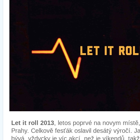
Let it roll 2013
, letos poprvé na novym místě
Prahy. Celkově fesťák oslavil desátý výročí. Ja
bývá, vždycky je víc akcí, než je víkendů, tak