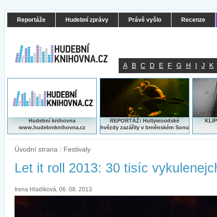
Reportáže
Hudební zprávy
Právě vyšlo
Recenze
A
B
C
D
E
F
G
H
I
J
K
Hudební knihovna
REPORTÁŽ: Hollywoodské
KLIP
www.hudebniknihovna.cz
hvězdy zazářily v brněnském Sonu
Úvodní strana
|
Festivaly
Let it roll 2013: 30 tisíc vykulenejc
Irena Hladíková, 06. 08. 2013