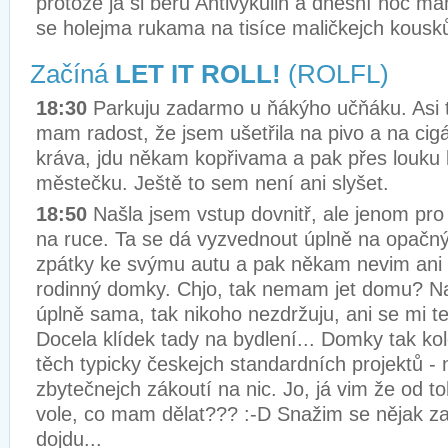
protože já si beru
Antivykulin a dnešní noc má
se holejma rukama na tisíce maličkejch kousk
Začíná
LET IT ROLL!
(ROLFL)
18:30
Parkuju zadarmo u ňákýho učňáku. Asi 
mam radost, že jsem ušetřila na pivo a na cigá
kráva, jdu někam kopřivama a pak přes louku
městečku. Ještě to sem není ani slyšet.
18:50
Našla jsem vstup dovnitř, ale jenom pro
na ruce. Ta se dá vyzvednout úplně na opačný
zpátky ke svýmu autu a pak někam nevim ani
rodinný domky. Chjo, tak nemam jet domu? Naš
úplně sama, tak nikoho nezdržuju, ani se mi t
Docela klídek tady na bydlení... Domky tak ko
těch typicky českejch standardních projektů - n
zbytečnejch zákoutí na nic. Jo, já vim že od to
vole, co mam dělat??? :-D Snažim se nějak za
dojdu...