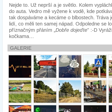
Nejde to. Už neprší a je světlo. Kolem vyplách
do auta. Vedro mě vyžene k vodě, kde potkáv
tak dospáváme a kecáme o blbostech. Tráva je
lidí, co měli ten samej nápad. Odpoledne se l
příznačným přáním „
Dobře dojeďte
" :-D Vyrá
kočkama…
GALERIE