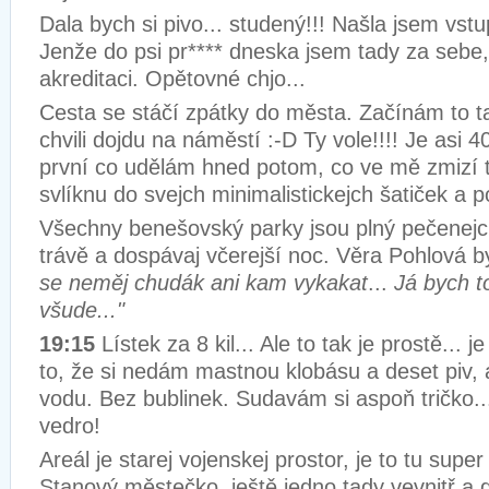
Dala bych si pivo... studený!!! Našla jsem vstu
Jenže do psi pr**** dneska jsem tady za seb
akreditaci. Opětovné chjo...
Cesta se stáčí zpátky do města. Začínám to t
chvili dojdu na náměstí :-D Ty vole!!!! Je asi 
první co udělám hned potom, co ve mě zmizí to
svlíknu do svejch minimalistickejch šatiček a p
Všechny benešovský parky jsou plný pečenejch 
trávě a dospávaj včerejší noc. Věra Pohlová by
se neměj chudák ani kam vykakat
...
Já bych t
všude..."
19:15
Lístek za 8 kil... Ale to tak je prostě... 
to, že si nedám mastnou klobásu a deset piv, 
vodu. Bez bublinek. Sudavám si aspoň tričko..
vedro!
Areál je starej vojenskej prostor, je to tu supe
Stanový městečko, ještě jedno tady vevnitř a 