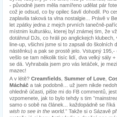
- původně jsem měla namířeno udělat pár fote
což je odsud, co by opilec šavlí dohodil. Po c
zaplavila taková ta vlna nostalgie... Právě v 
let zpátky jedna z mejch prvních tanečně-paří
místnim kulturáku, kterej byl známej tim, že 
dotáhnul DJs, co hráli po anglickejch klubech,
line-up, všichni jsme si to zapsali do školních d
nástěnku) a pak se prostě jelo. Vstupný 195,- 
vešlo se tam několik tisíc lidí, dva velký sály +
se dá. Vyhrabala jsem pro vás letáček, je mezi
mazec!
A v létě?
Creamfields
,
Summer of Love
,
Cos
Mácháč
a tak podobně... už jsem nikde nedohl
ohledně účasti, pište mi do FB commentů, jestl
vzpomenete, jak to bylo tehdy s tim "mainstre
samo o sobě na článek... každopádně se říká 
wish to see in the world.
" Takže si o Sázavě př