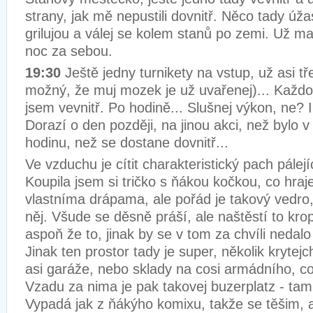
strany, jak mě nepustili dovnitř. Něco tady úžas
grilujou a válej se kolem stanů po zemi. Už m
noc za sebou.
19:30
Ještě jedny turnikety na vstup, už asi tře
možný, že muj mozek je už uvařenej)... Kaž
jsem vevnitř. Po hodině... Slušnej výkon, ne? I
Dorazí o den později, na jinou akci, než bylo v 
hodinu, než se dostane dovnitř...
Ve vzduchu je cítit charakteristický pach pálejí
Koupila jsem si tričko s ňákou kočkou, co hra
vlastníma drápama, ale pořád je takový vedro
něj. Všude se děsně práší, ale naštěstí to kro
aspoň že to, jinak by se v tom za chvíli nedal
Jinak ten prostor tady je super, několik krytej
asi garáže, nebo sklady na cosi armádního, co
Vzadu za nima je pak takovej buzerplatz - tam 
Vypadá jak z ňákýho komixu, takže se těšim, 