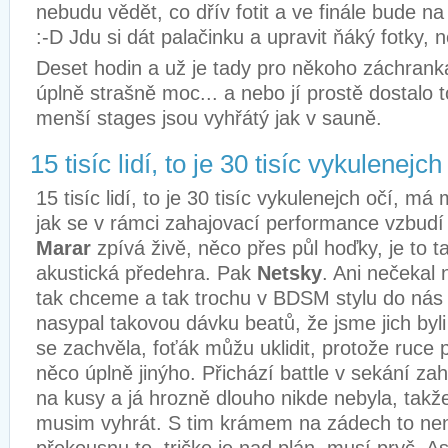
nebudu vědět, co dřív fotit a ve finále bude n
:-D Jdu si dát palačinku a upravit ňáký fotky, 
Deset hodin a už je tady pro někoho záchrank
úplně strašně moc... a nebo jí prostě dostalo 
menší stages jsou vyhřátý jak v sauně.
15 tisíc lidí, to je 30 tisíc vykulenejch
15 tisíc lidí, to je 30 tisíc vykulenejch očí, m
jak se v rámci zahajovací performance vzbud
Marar
zpívá živě, něco přes půl hoďky, je to 
akustická předehra. Pak
Netsky
. Ani nečekal n
tak chceme a tak trochu v BDSM stylu do nás 
nasypal takovou dávku beatů, že jsme jich byl
se zachvěla, foťák můžu uklidit, protože ruce
něco úplně jinýho. Přichází battle v sekání z
na kusy a já hrozně dlouho nikde nebyla, takž
musim vyhrát. S tim krámem na zádech to neni