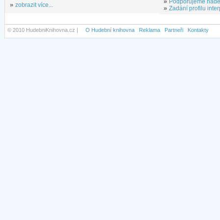
»
Podporujeme nadě
»
zobrazit více...
»
Zadání profilu inter
© 2010 HudebniKnihovna.cz |
O Hudební knihovna
Reklama
Partneři
Kontakty