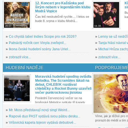
12. Koncert pro Kaštánka pod
Kř
širým nebem v legendárním klubu
si
Modrá Vopice
Bu
Čas letí neskutečně rychle.... I letos se
ka
bude 8. srpna v klubu Modrá...
28.07.
04.08.
»
Co chystá label Indies Scope pro rok 2026?
»
Lenny se už nedrží
»
Patnáctý ročník cen Vinyla zveřejnil...
»
Tanja hlásí návrat v
»
Ikona české hudební scény Jana Uriel...
»
Michal Hrůza zachyc
»
zobrazit více...
»
zobrazit více...
HUDEBNÍ NADĚJE
PODPORUJEME
Moravská hudební spodina ovládla
Melodku. The Scrambles lákali na
debut, CHLEB!K rozdával
chlebíčky a Rocket Bunny uzavřeli
večer punkrockovou jistotou
Poslední červencový večer se na
03.08.
brněnské Melodce setkaly tři kapely...
»
Mr. Moss představují nový singl Weird...
»
Rapové duo PAST vydává svou pátou desku...
Víme, jak je těžké pro
prorazit do médií a tím
»
Vršovická kapela tojeon vydává debutové...