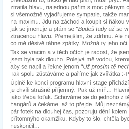
překousnu to, tričko je nad plán, musí pryč. A
ztratila hlavu, najednou pařim s moc pěknym 
si všemožně vyjadřujeme sympatie, takže mam
na maximu. Jdu na záchod a koupit si ňákou 
jak se jmenuje a ptám se "
Budeš tady až se vr
ztracenou hlavu. Přemejšlim, že zdrhnu. Ale ne
co mě děsivě táhne zpátky. Možná ty jeho oči.
Tak se vracim a v těch očích je radost, že jsem
jsem byla tak dlouho. Polejvá mě vodou, kter
aby se napil a řekne jenom "
Už prosím tě nec
Tak spolu zůstáváme a paříme jak zvířátka :-P
Úplně ke konci programu hlavní stage přichází
je chvíli strašně příjemný. Pak už míň... Hlavn
jako třeba foťák. Schováme se do jednoho z tě
hangárů a čekáme, až to přejde. Můj neznámý p
pár fotek na dlouhej čas, pozoruju dění kolem
přítomnýho okamžiku. Kdyby to šlo, chtěla byc
neskončil…