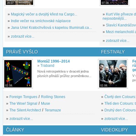
28.07.
07.08.
»
Magický večer a dvojitý křest na Cargo...
»
Kurt Vile přiveze
nejosobnější...
»
Indie večer na smíchovské náplavce
»
Slavící Kandráčov
»
Jana Uriel Kratochvílová s kapelou Illuminati.ca...
»
Mezi melancholií a
»
zobrazit více...
»
zobrazit více...
PRÁVĚ VYŠLO
FESTIVALY
Montáž 1996–2014
Fe
»
Traband
rů
g
Nová retrospektiva v dvaceti jedna
V 
písních přináší průřez proměnlivou...
pr
02.08.
02.08.
»
Foreign Tongues
/
Rolling Stones
»
Čtvrtý den Colours:
»
The Wow! Signal
/
Muse
»
Třetí den Colours: 
»
The Silent Architect
/
Teramaze
»
Druhý den Colours: 
»
zobrazit více...
»
zobrazit více...
ČLÁNKY
VIDEOKLIPY