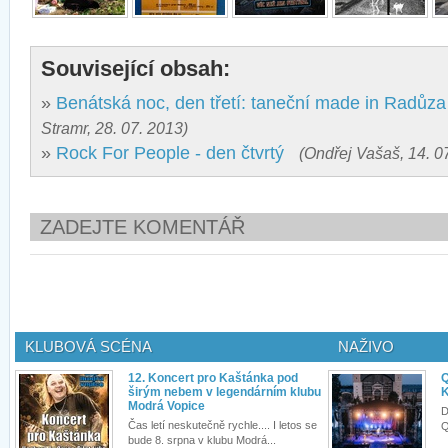
Související obsah:
»
Benátská noc, den třetí: taneční made in Radůza
Stramr, 28. 07. 2013)
»
Rock For People - den čtvrtý
(Ondřej Vašaš, 14. 0
ZADEJTE KOMENTÁŘ
KLUBOVÁ SCÉNA
NAŽIVO
12. Koncert pro Kaštánka pod
Q
širým nebem v legendárním klubu
K
Modrá Vopice
D
Čas letí neskutečně rychle.... I letos se
Q
bude 8. srpna v klubu Modrá...