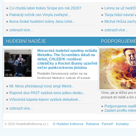
»
Co chystá label Indies Scope pro rok 2026?
»
Lenny se už nedrží
»
Patnáctý ročník cen Vinyla zveřejnil...
»
Tanja hlásí návrat v
»
Ikona české hudební scény Jana Uriel...
»
Michal Hrůza zachyc
»
zobrazit více...
»
zobrazit více...
HUDEBNÍ NADĚJE
PODPORUJEME
Moravská hudební spodina ovládla
Melodku. The Scrambles lákali na
debut, CHLEB!K rozdával
chlebíčky a Rocket Bunny uzavřeli
večer punkrockovou jistotou
Poslední červencový večer se na
03.08.
brněnské Melodce setkaly tři kapely...
»
Mr. Moss představují nový singl Weird...
»
Rapové duo PAST vydává svou pátou desku...
Víme, jak je těžké pro
prorazit do médií a tím
»
Vršovická kapela tojeon vydává debutové...
»
Podporujeme nadě
»
zobrazit více...
»
Zadání profilu inter
© 2010 HudebniKnihovna.cz |
O Hudební knihovna
Reklama
Partneři
Kontakty