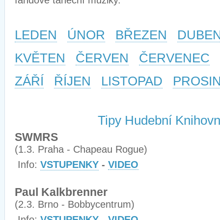
fandové taneční muziky.
LEDEN
ÚNOR
BŘEZEN
DUBE
KVĚTEN
ČERVEN
ČERVENEC
ZÁŘÍ
ŘÍJEN
LISTOPAD
PROSI
Tipy Hudební Knihov
SWMRS
(1.3. Praha - Chapeau Rogue)
Info:
VSTUPENKY
-
VIDEO
Paul Kalkbrenner
(2.3. Brno - Bobbycentrum)
Info:
VSTUPENKY
-
VIDEO