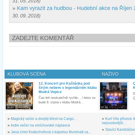
31. 05. 2018)
»
Kam vyrazit za hudbou - Hudební akce na Říjen
30. 09. 2018)
ZADEJTE KOMENTÁŘ
KLUBOVÁ SCÉNA
NAŽIVO
12. Koncert pro Kaštánka pod
Q
širým nebem v legendárním klubu
K
Modrá Vopice
D
Čas letí neskutečně rychle.... I letos se
Q
bude 8. srpna v klubu Modrá...
28.07.
07.08.
»
Magický večer a dvojitý křest na Cargo...
»
Kurt Vile přiveze
nejosobnější...
»
Indie večer na smíchovské náplavce
»
Slavící Kandráčov
»
Jana Uriel Kratochvílová s kapelou Illuminati.ca...