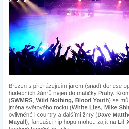
Březen s přicházejícím jarem (snad) donese op
hudebních žánrů nejen do matičky Prahy. Kro
(
SWMRS
,
Wild Nothing, Blood Youth
) se mů
jména světového rocku (
White Lies, Mike Sh
ovlivněné i country a dalšími žnry (
Dave Matth
Mayal
l), fanoušci hip hopu mohou zajít na
Lil 