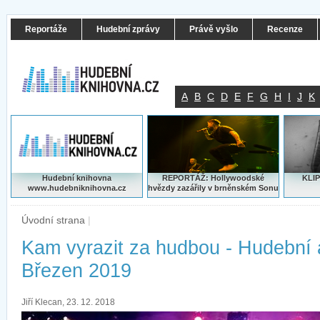
Reportáže
Hudební zprávy
Právě vyšlo
Recenze
A
B
C
D
E
F
G
H
I
J
K
Hudební knihovna
REPORTÁŽ: Hollywoodské
KLIP
www.hudebniknihovna.cz
hvězdy zazářily v brněnském Sonu
Úvodní strana
|
Kam vyrazit za hudbou - Hudební
Březen 2019
Jiří Klecan, 23. 12. 2018