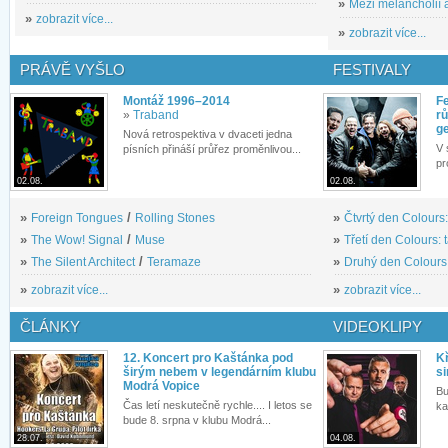
»
Mezi melancholií a
»
zobrazit více...
»
zobrazit více...
PRÁVĚ VYŠLO
FESTIVALY
Montáž 1996–2014
Fe
»
Traband
rů
g
Nová retrospektiva v dvaceti jedna
V 
písních přináší průřez proměnlivou...
pr
02.08.
02.08.
»
Foreign Tongues
/
Rolling Stones
»
Čtvrtý den Colours:
»
The Wow! Signal
/
Muse
»
Třetí den Colours: 
»
The Silent Architect
/
Teramaze
»
Druhý den Colours: 
»
zobrazit více...
»
zobrazit více...
ČLÁNKY
VIDEOKLIPY
12. Koncert pro Kaštánka pod
Kř
širým nebem v legendárním klubu
si
Modrá Vopice
Bu
Čas letí neskutečně rychle.... I letos se
ka
bude 8. srpna v klubu Modrá...
28.07.
04.08.