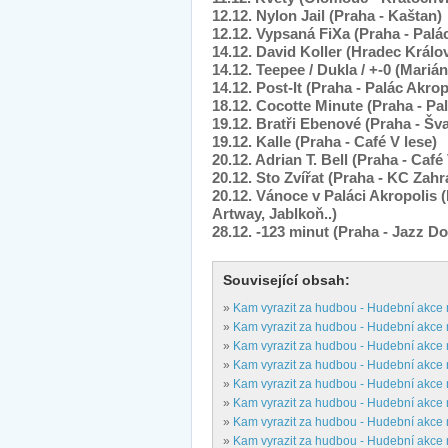
12.12. Nylon Jail (Praha - Kaštan)
12.12. Vypsaná FiXa (Praha - Palá
14.12. David Koller (Hradec Králov
14.12. Teepee / Dukla / +-0 (Mariá
14.12. Post-It (Praha - Palác Akrop
18.12. Cocotte Minute (Praha - Pa
19.12. Bratři Ebenové (Praha - Š
19.12. Kalle (Praha - Café V lese)
20.12. Adrian T. Bell (Praha - Café
20.12. Sto Zvířat (Praha - KC Zahr
20.12. Vánoce v Paláci Akropolis
Artway, Jablkoň..)
28.12. -123 minut (Praha - Jazz D
Související obsah:
»
Kam vyrazit za hudbou - Hudební akce
»
Kam vyrazit za hudbou - Hudební akce
»
Kam vyrazit za hudbou - Hudební akce
»
Kam vyrazit za hudbou - Hudební akce
»
Kam vyrazit za hudbou - Hudební akce
»
Kam vyrazit za hudbou - Hudební akce
»
Kam vyrazit za hudbou - Hudební akce 
»
Kam vyrazit za hudbou - Hudební akce