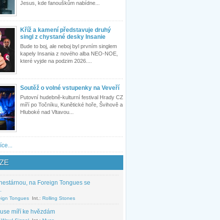
Jesus, kde fanouškům nabídne...
Kříž a kamení představuje druhý
singl z chystané desky Insanie
Bude to boj, ale neboj byl prvním singlem
kapely Insania z nového alba NEO-NOE,
které vyjde na podzim 2026....
Soutěž o volné vstupenky na Veveří
Putovní hudebně-kulturní festival Hrady CZ
míří po Točníku, Kunětické hoře, Švihově a
Hluboké nad Vltavou...
íce...
ZE
nestárnou, na Foreign Tongues se
.
eign Tongues
Int.:
Rolling Stones
use míří ke hvězdám