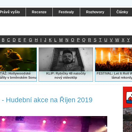
Právě vyšlo
Recenze
Festivaly
Rozhovory
Články
B
C
D
E
F
G
H
I
J
K
L
M
N
O
P
Q
R
S
T
U
V
W
X
Y
ÁŽ: Hollywoodské
KLIP: Rybičky 48 natočily
FESTIVAL:
Let It Roll 
ářily v brněnském Sonu
nový
videoklip
lámal rekord
 - Hudební akce na Říjen 2019