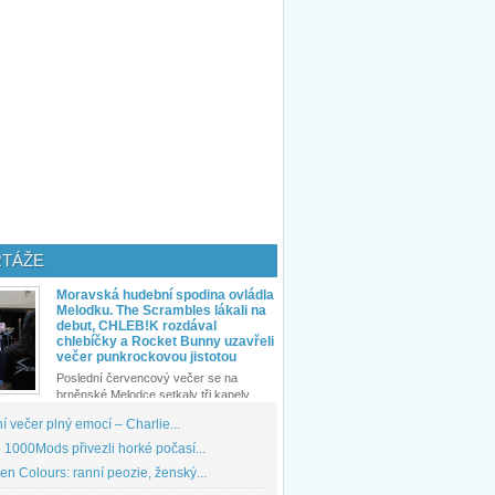
TÁŽE
Moravská hudební spodina ovládla
Melodku. The Scrambles lákali na
debut, CHLEB!K rozdával
chlebíčky a Rocket Bunny uzavřeli
večer punkrockovou jistotou
Poslední červencový večer se na
brněnské Melodce setkaly tři kapely...
 večer plný emocí – Charlie...
1000Mods přivezli horké počasí...
den Colours: ranní peozie, ženský...