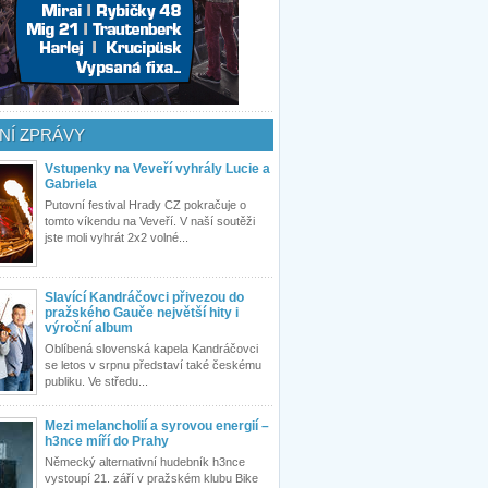
NÍ ZPRÁVY
Vstupenky na Veveří vyhrály Lucie a
Gabriela
Putovní festival Hrady CZ pokračuje o
tomto víkendu na Veveří. V naší soutěži
jste moli vyhrát 2x2 volné...
Slavící Kandráčovci přivezou do
pražského Gauče největší hity i
výroční album
Oblíbená slovenská kapela Kandráčovci
se letos v srpnu představí také českému
publiku. Ve středu...
Mezi melancholií a syrovou energií –
h3nce míří do Prahy
Německý alternativní hudebník h3nce
vystoupí 21. září v pražském klubu Bike