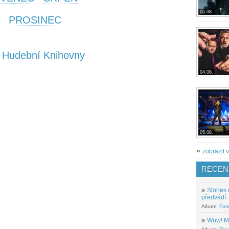
05.08.
PROSINEC
y Hudební Knihovny
04.08.
05.08.
»
zobrazit v
RECEN
»
Stones 
předvádí..
Album:
For
»
Wow! M