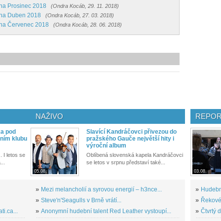
 na Prosinec 2018
(Ondra Kocáb, 29. 11. 2018)
 na Duben 2018
(Ondra Kocáb, 27. 03. 2018)
 na Červenec 2018
(Ondra Kocáb, 28. 06. 2018)
NAŽIVO
REPOR
ka pod
Slavící Kandráčovci přivezou do
ním klubu
pražského Gauče největší hity i
výroční album
. I letos se
Oblíbená slovenská kapela Kandráčovci
...
se letos v srpnu představí také...
05.08.
03.08.
»
Mezi melancholií a syrovou energií – h3nce...
»
Hudební
»
Steve'n'Seagulls v Brně vrátí...
»
Řekové 
i.ca...
»
Anonymní hudební talent Red Leather vystoupí...
»
Čtvrtý 