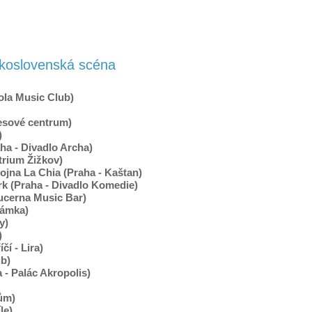
koslovenská scéna
ola Music Club)
resové centrum)
)
ha - Divadlo Archa)
trium Žižkov)
ojna La Chia (Praha - Kaštan)
rk (Praha - Divadlo Komedie)
ucerna Music Bar)
rámka)
y)
)
čí - Lira)
ub)
 - Palác Akropolis)
dům)
le)