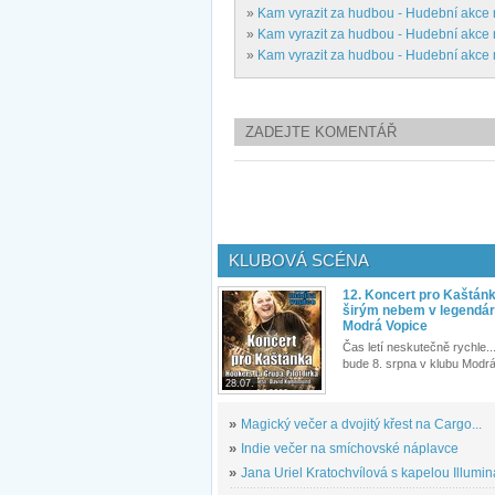
»
Kam vyrazit za hudbou - Hudební akce
»
Kam vyrazit za hudbou - Hudební akce
»
Kam vyrazit za hudbou - Hudební akce
ZADEJTE KOMENTÁŘ
KLUBOVÁ SCÉNA
12. Koncert pro Kaštán
širým nebem v legendár
Modrá Vopice
Čas letí neskutečně rychle...
bude 8. srpna v klubu Modrá
28.07.
»
Magický večer a dvojitý křest na Cargo...
»
Indie večer na smíchovské náplavce
»
Jana Uriel Kratochvílová s kapelou Illuminat