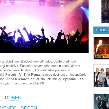
HUDEB
06.08.
y a taktéž menší odpočinek od hudby. Ještě před novým
 stojí navštívit. Fanoušci severského metalu ocení
Within
e i obdivovatel hip-hopu, který nabídne především
také
Parcels
,
All That Remains
nebo dvojkoncert legendárních
urné,
Anna K
a
David Koller
hrají akusticky,
Vypsaná FiXa
y vyjíždí na turné v podobě
YM
.
05.08.
N
DUBEN
VENEC
SRPEN