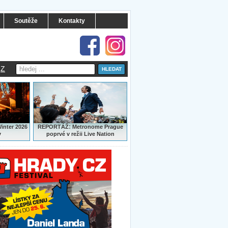
Soutěže
Kontakty
Z
:
Winter 2026
REPORTÁŽ
Metronome Prague
y
poprvé v režii Live Nation