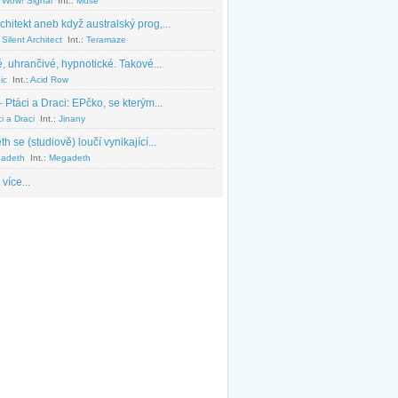
 Wow! Signal
Int.:
Muse
chitekt aneb když australský prog,...
Silent Architect
Int.:
Teramaze
, uhrančivé, hypnotické. Takové...
ic
Int.:
Acid Row
 Ptáci a Draci: EPčko, se kterým...
i a Draci
Int.:
Jinany
 se (studiově) loučí vynikající...
adeth
Int.:
Megadeth
 více...