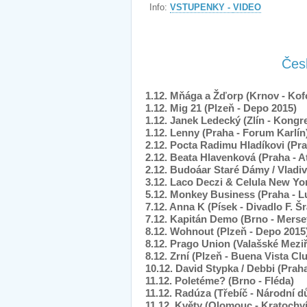
Info:
VSTUPENKY -
VIDEO
Čes
1.12. Mňága a Žďorp (Krnov - Kof
1.12. Mig 21 (Plzeň - Depo 2015)
1.12. Janek Ledecký (Zlín - Kong
1.12. Lenny (Praha - Forum Karlín
2.12. Pocta Radimu Hladíkovi (Pra
2.12. Beata Hlavenková (Praha - A
2.12. Budoáar Staré Dámy / Vladiv
3.12. Laco Deczi & Celula New Yo
5.12. Monkey Business (Praha - L
7.12. Anna K (Písek - Divadlo F. Š
7.12. Kapitán Demo (Brno - Merse
8.12. Wohnout (Plzeň - Depo 2015
8.12. Prago Union (Valašské Meziří
8.12. Zrní (Plzeň - Buena Vista Cl
10.12. David Stypka / Debbi (Praha
11.12. Poletéme? (Brno - Fléda)
11.12. Radúza (Třebíč - Národní 
11.12. Květy (Olomouc - Kratochví