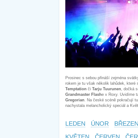
Prosinec s sebou přináší zejména svátk
rokem je tu však několik lahůdek, které
Temptation
či
Tarju Tuurunen
, dočká s
Grandmaster Flash
e v Roxy. Uvidíme 
Gregorian
. Na české scéně pokračují t
nachystala melancholický speciál a Květ
LEDEN
ÚNOR
BŘEZE
KVĚTEN
ČERVEN
ČER