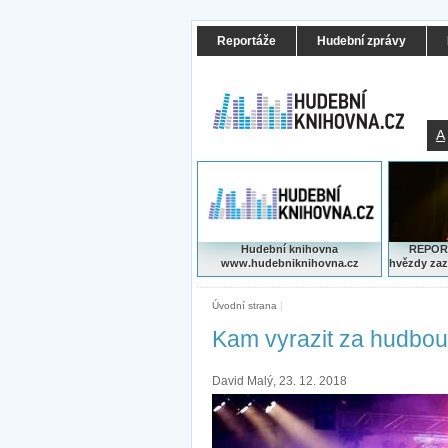
Reportáže
Hudební zprávy
A
Hudební knihovna
REPORT
www.hudebniknihovna.cz
hvězdy zaz
Úvodní strana
|
Kam vyrazit za hudbou
David Malý, 23. 12. 2018