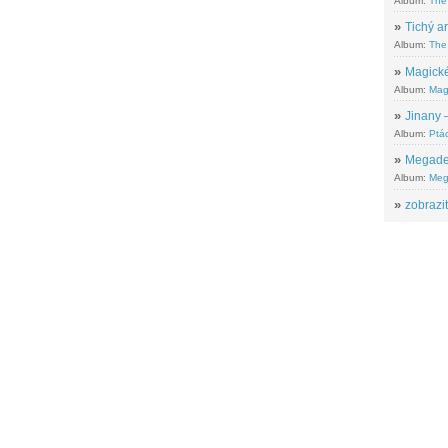
Album:
The
»
Tichý ar
Album:
The 
»
Magické
Album:
Mag
»
Jinany –
Album:
Ptác
»
Megadeth
Album:
Meg
»
zobrazit