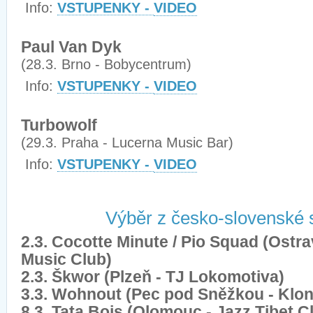
Info:
VSTUPENKY -
VIDEO
Paul Van Dyk
(28.3. Brno - Bobycentrum)
Info:
VSTUPENKY -
VIDEO
Turbowolf
(29.3. Praha - Lucerna Music Bar)
Info:
VSTUPENKY -
VIDEO
Výběr z česko-slovenské 
2.3. Cocotte Minute / Pio Squad (Ostra
Music Club)
2.3. Škwor (Plzeň - TJ Lokomotiva)
3.3. Wohnout (Pec pod Sněžkou - Klon
8.3. Tata Bojs (Olomouc - Jazz Tibet C