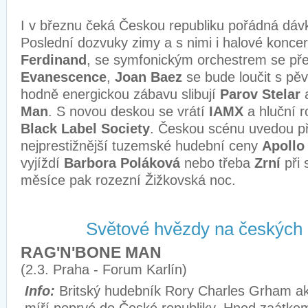
I v březnu čeká Českou republiku pořádná dáv
Poslední dozvuky zimy a s nimi i halové koncer
Ferdinand
, se symfonickým orchestrem se pře
Evanescence
,
Joan Baez
se bude loučit s pěv
hodně energickou zábavu slibují
Parov Stelar
Man
. S novou deskou se vrátí
IAMX
a hluční 
Black Label Society
. Českou scénu uvedou p
nejprestižnější tuzemské hudební ceny
Apollo
vyjíždí
Barbora Poláková
nebo třeba
Zrní
při
měsíce pak rozezní Žižkovská noc.
Světové hvězdy na českých 
RAG'N'BONE MAN
(2.3. Praha - Forum Karlín)
Info:
Britský hudebník Rory Charles Grham a