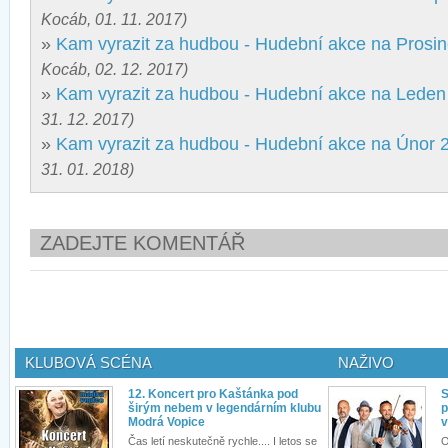
Kocáb, 01. 11. 2017)
»
Kam vyrazit za hudbou - Hudební akce na Prosi
Kocáb, 02. 12. 2017)
»
Kam vyrazit za hudbou - Hudební akce na Leden
31. 12. 2017)
»
Kam vyrazit za hudbou - Hudební akce na Únor 
31. 01. 2018)
ZADEJTE KOMENTÁŘ
KLUBOVÁ SCÉNA
NAŽIVO
12. Koncert pro Kaštánka pod
S
širým nebem v legendárním klubu
p
Modrá Vopice
v
Čas letí neskutečně rychle.... I letos se
O