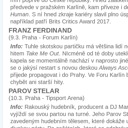
míří poprvé do České republiky. Hned zaátke
předvede v pražském Karlíně, kam přiveze i 
Human
. S ní hned zkraje kariéry slavil plno ú
například patří Brits Critics Award 2017.
FRANZ FERDINAND
(9.3. Praha - Forum Karlín)
Info:
Tuhle skotskou partičku má většina lidí 
hitem
Take Me Out
. NIcméně od té doby uteklo
kapela se momentálně nachází v naprosto jin
se o jakýsí restart s novou deskou
Always Asc
přijede propagovat i do Prahy. Ve Foru Karlín
chybět ani starší hity.
PAROV STELAR
(10.3. Praha - Tipsport Arena)
Info:
Rakouský hudebník, producent a DJ Mar
vyjíždí se svou partou na turné
. Jeho Parov Ste
zavedeným hudebním tělesem, které dokáže 