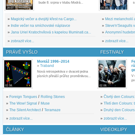
bude 8. srpna v klubu Modrá...
s
28.07.
05.08.
»
Magický večer a dvojitý křest na Cargo...
»
Mezi melancholií a
»
Indie večer na smíchovské náplavce
»
Steve'n'Seagulls v 
»
Jana Uriel Kratochvílová s kapelou Illuminati.ca...
»
Anonymní hudební 
»
zobrazit více...
»
zobrazit více...
PRÁVĚ VYŠLO
FESTIVALY
Montáž 1996–2014
Fe
»
Traband
rů
g
Nová retrospektiva v dvaceti jedna
V 
písních přináší průřez proměnlivou...
pr
02.08.
02.08.
»
Foreign Tongues
/
Rolling Stones
»
Čtvrtý den Colours:
»
The Wow! Signal
/
Muse
»
Třetí den Colours: 
»
The Silent Architect
/
Teramaze
»
Druhý den Colours: 
»
zobrazit více...
»
zobrazit více...
ČLÁNKY
VIDEOKLIPY