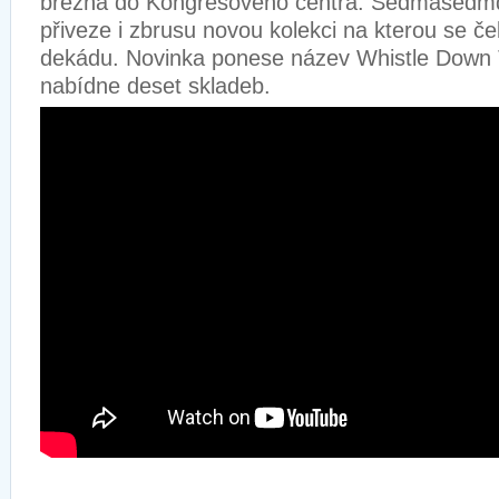
března do Kongresového centra. Sedmasedmd
přiveze i zbrusu novou kolekci na kterou se č
dekádu. Novinka ponese název Whistle Down
nabídne deset skladeb.