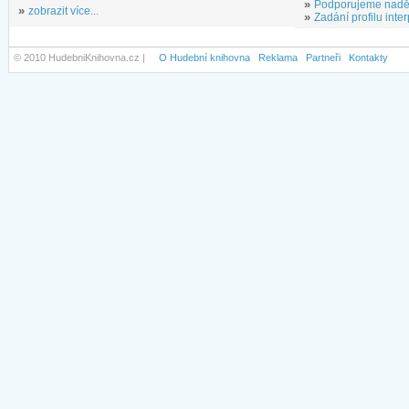
»
Podporujeme nadě
»
zobrazit více...
»
Zadání profilu inter
© 2010 HudebniKnihovna.cz |
O Hudební knihovna
Reklama
Partneři
Kontakty