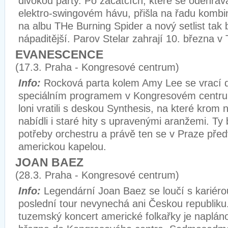
divokou párty. Po začátcích, které se odehráv
elektro-swingovém hávu, přišla na řadu kombi
na albu THe Burning Spider a nový setlist tak 
nápaditější. Parov Stelar zahrají 10. března v 
EVANESCENCE
(17.3. Praha - Kongresové centrum)
Info:
Rocková parta kolem Amy Lee se vrací 
speciálním programem v Kongresovém centru
loni vratili s deskou Synthesis, na které krom
nabídli i staré hity s upravenými aranžemi. Ty
potřeby orchestru a právě ten se v Praze pře
americkou kapelou.
JOAN BAEZ
(28.3. Praha - Kongresové centrum)
Info:
Legendární Joan Baez se loučí s kariéro
poslední tour nevynechá ani Českou republiku
tuzemský koncert americké folkařky je naplá