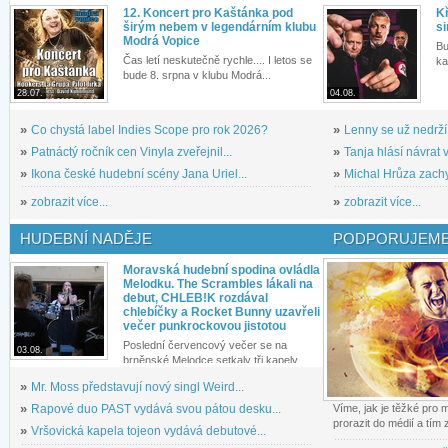
12. Koncert pro Kaštánka pod
Kř
širým nebem v legendárním klubu
si
Modrá Vopice
Bu
Čas letí neskutečně rychle.... I letos se
ka
bude 8. srpna v klubu Modrá...
28.07.
04.08.
»
Co chystá label Indies Scope pro rok 2026?
»
Lenny se už nedrží
»
Patnáctý ročník cen Vinyla zveřejnil...
»
Tanja hlásí návrat v
»
Ikona české hudební scény Jana Uriel...
»
Michal Hrůza zachyc
»
zobrazit více...
»
zobrazit více...
HUDEBNÍ NADĚJE
PODPORUJEME
Moravská hudební spodina ovládla
Melodku. The Scrambles lákali na
debut, CHLEB!K rozdával
chlebíčky a Rocket Bunny uzavřeli
večer punkrockovou jistotou
Poslední červencový večer se na
03.08.
brněnské Melodce setkaly tři kapely...
»
Mr. Moss představují nový singl Weird...
»
Rapové duo PAST vydává svou pátou desku...
Víme, jak je těžké pro
prorazit do médií a tím
»
Vršovická kapela tojeon vydává debutové...