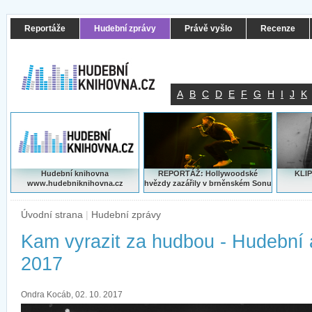
Reportáže
Hudební zprávy
Právě vyšlo
Recenze
A
B
C
D
E
F
G
H
I
J
K
Hudební knihovna
REPORTÁŽ: Hollywoodské
KLIP
www.hudebniknihovna.cz
hvězdy zazářily v brněnském Sonu
Úvodní strana
|
Hudební zprávy
Kam vyrazit za hudbou - Hudební 
2017
Ondra Kocáb, 02. 10. 2017