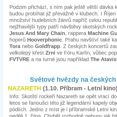
Podzim přichází, s ním pak ještě větší dávka 
budou probíhat již převážně v klubech. I Říjen
množství hudebních žánrů napříč celou republ
nejžhavější typy patří návštěvy skotských roc
Jesus And Mary Chain
, rappera
Machine Gu
hoperů
Hooverphonic
. Prahu navštíví také k
Tora
nebo
Goldfrapp
. Z českých koncertů za
velkolepý křest
Zrní
ve Fóru Karlín, vůbec pop
FVTVRE
a na turné jsou například
The Atavis
Světové hvězdy na českých 
NAZARETH
(1.10. Příbram - Letní kino
Info: Skotští rockeři Nazareth se opět vrací do
letos se fanoušci této již legendární kapely o
pódiích. Jedno z míst je i příbramské Letní ki
neděli 1. října. Chybět rozhodně nebuou jak hit