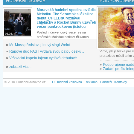
HUDEBNÍ NADĚJE
PODPORUJEME
Moravská hudební spodina ovládla
Melodku. The Scrambles lákali na
debut, CHLEB!K rozdával
chlebíčky a Rocket Bunny uzavřeli
večer punkrockovou jistotou
Poslední červencový večer se na
03.08.
brněnské Melodce setkaly tři kapely...
»
Mr. Moss představují nový singl Weird...
»
Rapové duo PAST vydává svou pátou desku...
Víme, jak je těžké pro
prorazit do médií a tím
»
Vršovická kapela tojeon vydává debutové...
»
Podporujeme nadě
»
zobrazit více...
»
Zadání profilu inter
© 2010 HudebniKnihovna.cz |
O Hudební knihovna
Reklama
Partneři
Kontakty