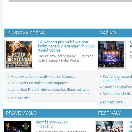
KLUBOVÁ SCÉNA
NAŽIVO
12. Koncert pro Kaštánka pod
Q
širým nebem v legendárním klubu
K
Modrá Vopice
D
Čas letí neskutečně rychle.... I letos se
Q
bude 8. srpna v klubu Modrá...
28.07.
07.08.
»
Magický večer a dvojitý křest na Cargo...
»
Kurt Vile přiveze
nejosobnější...
»
Indie večer na smíchovské náplavce
»
Slavící Kandráčov
»
Jana Uriel Kratochvílová s kapelou Illuminati.ca...
»
Mezi melancholií a
»
zobrazit více...
»
zobrazit více...
PRÁVĚ VYŠLO
FESTIVALY
Montáž 1996–2014
Fe
»
Traband
rů
g
Nová retrospektiva v dvaceti jedna