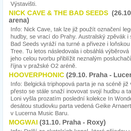
Výstavišti.
NICK CAVE & THE BAD SEEDS
(26.10
arena)
Info: Nick Cave, tak lze již použít označení l
hudby, se vrací do Prahy. Australský zpěvák i 
Bad Seeds vyráží na turné a přiveze i loňsko
Tree. Tu letos následovala i obsáhlá výběrová
jeho celou tvorbu přiblížit neznalým posluchač
října v pražské O2 aréně.
HOOVERPHONIC
(29.10. Praha - Luce
Info: Belgická triphopová parta je na scéně již 
přesto se stále snaží inovovat svojí hudbu a ta
Loni vyšla prozatím poslední kolekce In Wonde
desátou studiovku parta vedená Geike Arnaert 
v Lucerna Music Baru.
MOGWAI
(31.10. Praha - Roxy)