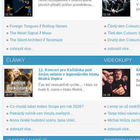
V 
písních přináší průřez proměnlivou...
pr
02.08.
02.08.
»
Foreign Tongues
/
Rolling Stones
»
Čtvrtý den Colours:
»
The Wow! Signal
/
Muse
»
Třetí den Colours: 
»
The Silent Architect
/
Teramaze
»
Druhý den Colours: 
»
zobrazit více...
»
zobrazit více...
ČLÁNKY
VIDEOKLIPY
12. Koncert pro Kaštánka pod
Kř
širým nebem v legendárním klubu
si
Modrá Vopice
Bu
Čas letí neskutečně rychle.... I letos se
ka
bude 8. srpna v klubu Modrá...
28.07.
04.08.
»
Co chystá label Indies Scope pro rok 2026?
»
Lenny se už nedrží
»
Patnáctý ročník cen Vinyla zveřejnil...
»
Tanja hlásí návrat v
»
Ikona české hudební scény Jana Uriel...
»
Michal Hrůza zachyc
»
zobrazit více...
»
zobrazit více...