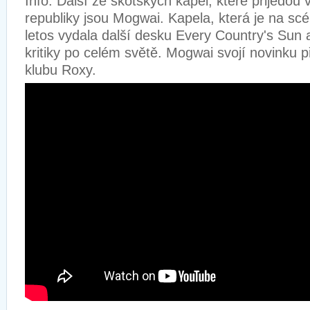
Info: Další ze skotských kapel, které přijedou
republiky jsou Mogwai. Kapela, která je na scé
letos vydala další desku Every Country's Sun a
kritiky po celém světě. Mogwai svojí novinku p
klubu Roxy.