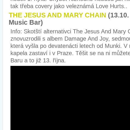
tak třeba covery jako veleznámá Love Hurts..
THE JESUS AND MARY CHAIN
(13.10
Music Bar)
Info: Skotští alternativci The Jesus And Mary 
znovuzrodili s albem Damage And Joy, sedmo
která vyšla po devatenácti letech od Munki. V 
kapela zastaví i v Praze. Těšit se na ni může
Baru a to již 13. října.