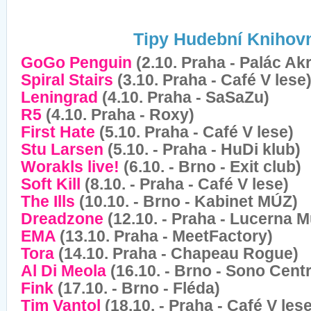
Tipy Hudební Knihov
GoGo Penguin
(2.10. Praha - Palác Ak
Spiral Stairs
(3.10. Praha - Café V lese
Leningrad
(4.10. Praha - SaSaZu)
R5
(4.10. Praha - Roxy)
First Hate
(5.10. Praha - Café V lese)
Stu Larsen
(5.10. - Praha - HuDi klub)
Worakls live!
(6.10. - Brno - Exit club)
Soft Kill
(8.10. - Praha - Café V lese)
The Ills
(10.10. - Brno - Kabinet MÚZ)
Dreadzone
(12.10. - Praha - Lucerna M
EMA
(13.10. Praha - MeetFactory)
Tora
(14.10. Praha - Chapeau Rogue)
Al Di Meola
(16.10. - Brno - Sono Cent
Fink
(17.10. - Brno - Fléda)
Tim Vantol
(18.10. - Praha - Café V lese