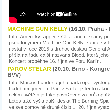
MACHINE GUN KELLY
(16.10. Praha -
Info: Americký rapper z Clevelandu, znamý p
pseudonymem Machine Gun Kelly, zahraje v P
nastal v roce 2015 s druhou deskou General A
přišla na řadu další nazvaná Blood, která jeho 
Koncert proběhne 16. října ve Fóru Karlín.
PAROV STELAR
(20.10. Brno - Kongr
BVV)
Info: Marcus Fueder a jeho parta opět vystou
hudebním jménem Parov Stelar je tento rako
celém světě a je také považován za průkopník
Letos také vyšla další deska The Burning Spide
ve své domovině druhé číslo 1. 20. října vys