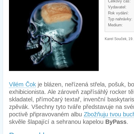
Celkový čas:
Vydavatel:
Rok vydání:
Typ nahrávky:
Medium:
Karel Souček, 19.
Vilém Čok
je blázen, neřízená střela, pošuk, bo
exhibicionista. Ale zároveň zapřísáhlý rocker těl
skladatel, přímočarý textař, invenční baskytar
zpěvák. Všechny tyto tváře představuje na své
poctivě připravovaném albu
Zbožňuju tvou buc
skvěle šlapající a sehranou kapelou
ByPass
.