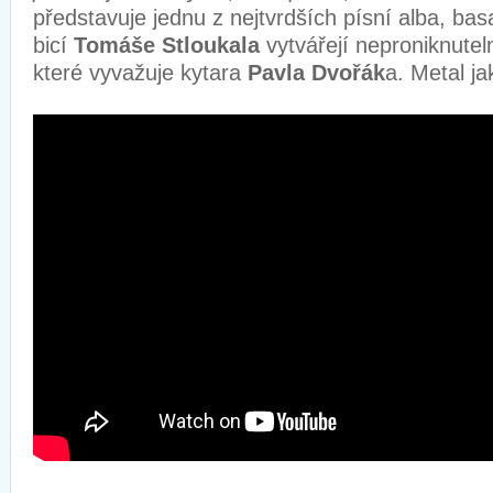
představuje jednu z nejtvrdších písní alba, ba
bicí
Tomáše Stloukala
vytvářejí neproniknutel
které vyvažuje kytara
Pavla Dvořák
a. Metal 