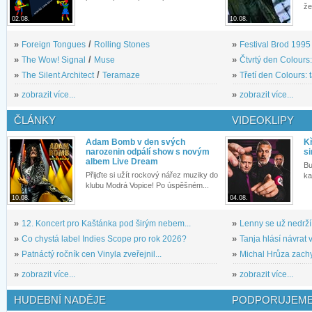
že
02.08.
10.08.
»
Foreign Tongues
/
Rolling Stones
»
Festival Brod 1995 s
»
The Wow! Signal
/
Muse
»
Čtvrtý den Colours:
»
The Silent Architect
/
Teramaze
»
Třetí den Colours: 
»
zobrazit více...
»
zobrazit více...
ČLÁNKY
VIDEOKLIPY
Adam Bomb v den svých
Kř
narozenin odpálí show s novým
si
albem Live Dream
Bu
Přijďte si užít rockový nářez muziky do
ka
klubu Modrá Vopice! Po úspěšném...
10.08.
04.08.
»
12. Koncert pro Kaštánka pod širým nebem...
»
Lenny se už nedrží
»
Co chystá label Indies Scope pro rok 2026?
»
Tanja hlásí návrat v
»
Patnáctý ročník cen Vinyla zveřejnil...
»
Michal Hrůza zachyc
»
zobrazit více...
»
zobrazit více...
HUDEBNÍ NADĚJE
PODPORUJEME