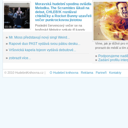
Moravská hudební spodina ovládla
Melodku. The Scrambles lákali na
debut, CHLEB!K rozdával
chlebíčky a Rocket Bunny uzavřeli
večer punkrockovou jistotou
Poslední červencový večer se na
03.08.
brněnské Melodce setkaly tři kapely...
»
Mr. Moss představují nový singl Weird...
»
Rapové duo PAST vydává svou pátou desku...
Víme, jak je těžké pro
prorazit do médií a tím
»
Vršovická kapela tojeon vydává debutové...
»
Podporujeme nadě
»
zobrazit více...
»
Zadání profilu inter
© 2010 HudebniKnihovna.cz |
O Hudební knihovna
Reklama
Partneři
Kontakty