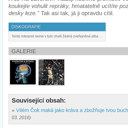
koukejte vohulit repráky, hmatatelně ucítíte pozi
desky leze."
Tak asi tak, já ji opravdu cítil.
DISKOGRAFIE
Tento interpret nemá v tuto chvíli žádná zveřejněná alba ...
GALERIE
Související obsah:
»
Vilém Čok maká jako kráva a zbožňuje tvou buch
03. 2016)