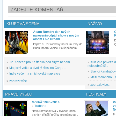
ZADEJTE KOMENTÁŘ
KLUBOVÁ SCÉNA
NAŽIVO
Adam Bomb v den svých
Q
narozenin odpálí show s novým
K
albem Live Dream
D
Přijďte si užít rockový nářez muziky do
Q
klubu Modrá Vopice! Po úspěšném...
10.08.
07.08.
»
12. Koncert pro Kaštánka pod širým nebem...
»
Kurt Vile přiveze
nejosobnější...
»
Magický večer a dvojitý křest na Cargo...
»
Slavící Kandráčov
»
Indie večer na smíchovské náplavce
»
Mezi melancholií a
»
zobrazit více...
»
zobrazit více...
PRÁVĚ VYŠLO
FESTIVALY
Montáž 1996–2014
P
»
Traband
ve
N
Nová retrospektiva v dvaceti jedna
Pr
písních přináší průřez proměnlivou...