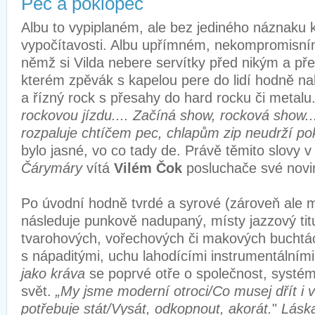
Pec a poklopec
Albu to vypiplaném, ale bez jediného náznaku k
vypočítavosti. Albu upřímném, nekompromisní
němž si Vilda nebere servítky před nikým a pře
kterém zpěvák s kapelou pere do lidí hodně n
a řízný rock s přesahy do hard rocku či metalu
rockovou jízdu.... Začíná show, rocková show.
rozpaluje chtíčem pec, chlapům zip neudrží pok
bylo jasné, vo co tady de. Právě těmito slovy v
Čárymáry
vítá
Vilém Čok
posluchače své n
Po úvodní hodně tvrdé a syrové (zároveň ale 
následuje punkově nadupaný, místy jazzový tit
tvarohových, vořechových či makových buchtác
s nápaditými, uchu lahodícími instrumentální
jako kráva
se poprvé otře o společnost, systém
svět.
„My jsme moderní otroci/Co musej dřít i 
potřebuje stát/Vysát, odkopnout, akorát.
"
Láska