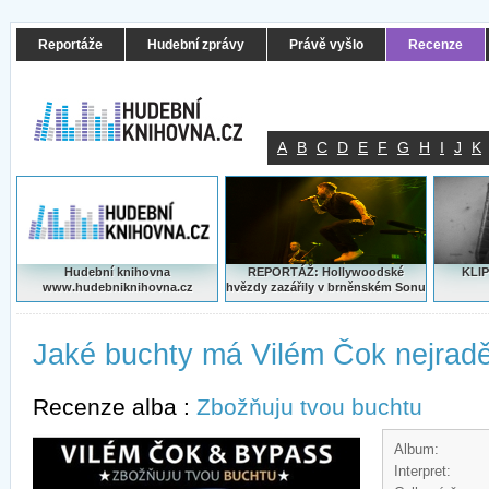
Reportáže
Hudební zprávy
Právě vyšlo
Recenze
A
B
C
D
E
F
G
H
I
J
K
Hudební knihovna
REPORTÁŽ: Hollywoodské
KLIP
www.hudebniknihovna.cz
hvězdy zazářily v brněnském Sonu
Jaké buchty má Vilém Čok nejradě
Recenze alba :
Zbožňuju tvou buchtu
Album:
Interpret: