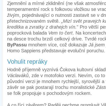
Zjemnění a mírné zklidnění (ne však atmosféro
temperamentní rock s folkovou vložkou se vra
živým
, pojednávající o nutnosti zastavit se v 
přetechnizovaném světě.
„Mizí svět pravejch 
kreditka a zvratky z drahejch vín.
" Pro větší pe
poprocková balada
Vem to čert
. Na koncertech 
na desce trochu brzdí celkový drive. Tvrdé roc
ByPassu
mnohem více, což dokazuje
Já jsem 
Homo Sappiens představuje evoluční poruchu
Vohulit repráky
Hodně příjemně vyznívá Čokova kultovní skla
Václaváků
, zde v motofoko verzi. Nevím, co to
původní verzi je mnohem rychlejší, syrovější a
závěr se pak postarají trochu moralistické
Zást
se folk propojuje s pochodovým rockem.
A co říci závěrem? Raději nechme promluvit Vi