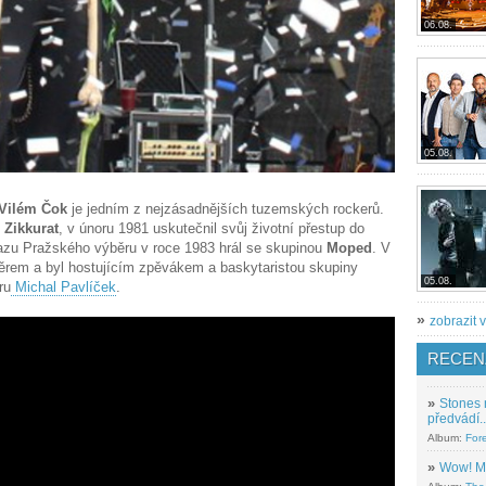
06.08.
05.08.
Vilém Čok
je jedním z nejzásadnějších tuzemských rockerů.
o
Zikkurat
, v únoru 1981 uskutečnil svůj životní přestup do
azu Pražského výběru v roce 1983 hrál se skupinou
Moped
. V
ěrem a byl hostujícím zpěvákem a baskytaristou skupiny
05.08.
ru
Michal Pavlíček
.
»
zobrazit v
RECEN
»
Stones 
předvádí..
Album:
For
»
Wow! M