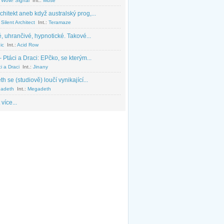
 Wow! Signal
Int.:
Muse
chitekt aneb když australský prog,...
Silent Architect
Int.:
Teramaze
, uhrančivé, hypnotické. Takové...
ic
Int.:
Acid Row
 Ptáci a Draci: EPčko, se kterým...
i a Draci
Int.:
Jinany
 se (studiově) loučí vynikající...
adeth
Int.:
Megadeth
 více...