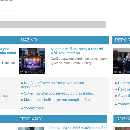
NAŽIVO
REPOR
ka pod
Queenie míří do Prahy a rozezní
ním klubu
Křižíkovu fontánu
Další zastávkou výročního turné kapely
. I letos se
Queenie bude Praha. V úterý...
...
07.08.
03.08.
»
Kurt Vile přiveze do Prahy svou dosud
»
Hudební
nejosobnější...
»
Řekové 
»
Slavící Kandráčovci přivezou do pražského...
i.ca...
»
Čtvrtý 
»
Mezi melancholií a syrovou energií – h3nce...
»
zobrazit
»
zobrazit více...
FESTIVALY
ROZH
Festival Brod 1995 si užijí fanoušci