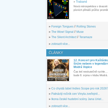
»
Traband
Nová retrospektiva v dvaceti
písních přináší průřez proměn
02.08.
»
Foreign Tongues
/
Rolling Stones
»
The Wow! Signal
/
Muse
»
The Silent Architect
/
Teramaze
»
zobrazit více...
ČLÁNKY
12. Koncert pro Kaštánk
širým nebem v legendár
Modrá Vopice
Čas letí neskutečně rychle.... 
bude 8. srpna v klubu Modrá.
28.07.
»
Co chystá label Indies Scope pro rok 2026
»
Patnáctý ročník cen Vinyla zveřejnil...
»
Ikona české hudební scény Jana Uriel...
»
zobrazit více...