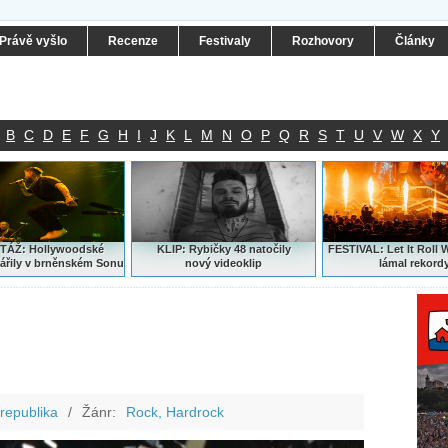
Právě vyšlo
Recenze
Festivaly
Rozhovory
Články
B
C
D
E
F
G
H
I
J
K
L
M
N
O
P
Q
R
S
T
U
V
W
X
Y
ÁŽ: Hollywoodské
KLIP: Rybičky 48 natočily
FESTIVAL:
Let It Roll 
ářily v brněnském Sonu
nový
videoklip
lámal rekord
republika
/
Žánr:
Rock, Hardrock