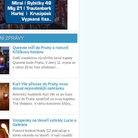
NÍ ZPRÁVY
Queenie míří do Prahy a rozezní
Křižíkovu fontánu
Další zastávkou výročního turné kapely
Queenie bude Praha. V úterý 11. srpna se
v rámci 20 let Tour představí...
Kurt Vile přiveze do Prahy svou
dosud nejosobnější nahrávku
Americký hudebník Kurt Vile se po čase
vrací do Prahy společně se svou kapelou
The Violators. V rámci koncertní šňůry...
Vstupenky na Veveří vyhrály Lucie a
Gabriela
Putovní festival Hrady CZ pokračuje o
tomto víkendu na Veveří. V naší soutěži