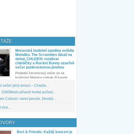
TÁŽE
Moravská hudební spodina ovládla
Melodku. The Scrambles lákali na
debut, CHLEB!K rozdával
chlebíčky a Rocket Bunny uzavřeli
večer punkrockovou jistotou
Poslední červencový večer se na
brněnské Melodce setkaly tři kapely...
 večer plný emocí – Charlie...
1000Mods přivezli horké počasí...
den Colours: ranní peozie, ženský...
 více...
OVORY
Bert & Friends: Každý koncert je