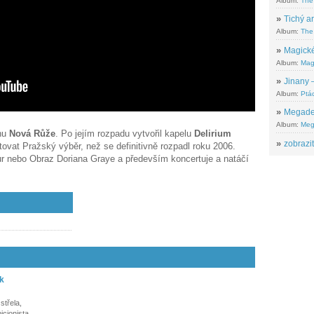
Album:
The
»
Tichý ar
Album:
The 
»
Magické
Album:
Mag
»
Jinany –
Album:
Ptác
»
Megadeth
Album:
Meg
inu
Nová Růže
. Po jejím rozpadu vytvořil kapelu
Delirium
»
zobrazit
tovat Pražský výběr, než se definitivně rozpadl roku 2006.
r nebo Obraz Doriana Graye a především koncertuje a natáčí
k
střela,
icionista.