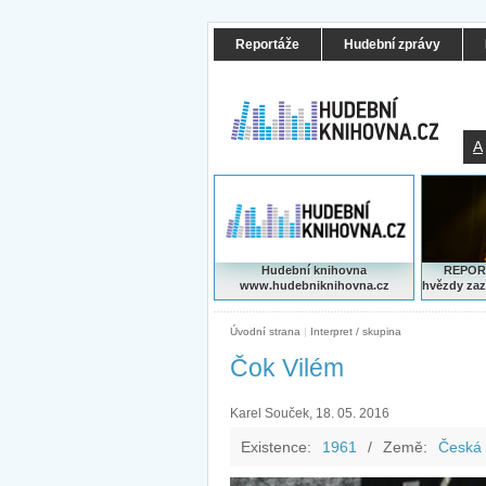
Reportáže
Hudební zprávy
A
Hudební knihovna
REPORT
www.hudebniknihovna.cz
hvězdy zaz
Úvodní strana
|
Interpret / skupina
Čok Vilém
Karel Souček, 18. 05. 2016
Existence:
1961
/
Země:
Česká 