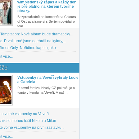
wimbledonský zápas a každý den
je bílé plátno, na kterém tvoříme
obrazy.
Bezprostředně po koncertě na Colours
of Ostrava jsme si s Bertem povídali o
tom,...
 Temptation: Nové album bude dramaticky...
: První turné jsme odehráli na kytary,...
imes Only: Neřídíme kapelu jako...
t více...
ĚŽE
Vstupenky na Veveří vyhrály Lucie
a Gabriela
Putovní festival Hrady CZ pokračuje o
tomto víkendu na Veveří. V naší...
 o volné vstupenky na Veveří
ník se mohou těšit Nikola a Milan
te volné vstupenky na první zastávku...
t více...