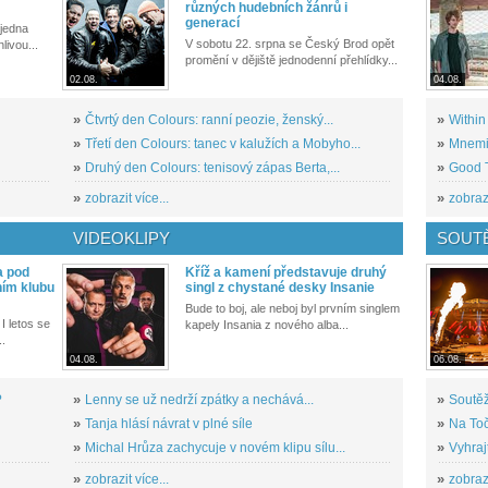
různých hudebních žánrů i
generací
 jedna
V sobotu 22. srpna se Český Brod opět
livou...
promění v dějiště jednodenní přehlídky...
02.08.
04.08.
»
Čtvrtý den Colours: ranní peozie, ženský...
»
Within
»
Třetí den Colours: tanec v kalužích a Mobyho...
»
Mnemic
»
Druhý den Colours: tenisový zápas Berta,...
»
Good T
»
zobrazit více...
»
zobrazi
VIDEOKLIPY
SOUT
a pod
Kříž a kamení představuje druhý
ním klubu
singl z chystané desky Insanie
Bude to boj, ale neboj byl prvním singlem
I letos se
kapely Insania z nového alba...
..
04.08.
06.08.
?
»
Lenny se už nedrží zpátky a nechává...
»
Soutěž
»
Tanja hlásí návrat v plné síle
»
Na Toč
»
Michal Hrůza zachycuje v novém klipu sílu...
»
Vyhraj
»
zobrazit více...
»
zobrazi