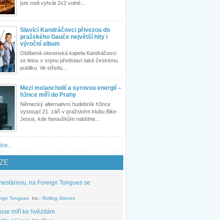
jste moli vyhrát 2x2 volné...
Slavící Kandráčovci přivezou do
pražského Gauče největší hity i
výroční album
Oblíbená slovenská kapela Kandráčovci
se letos v srpnu představí také českému
publiku. Ve středu...
Mezi melancholií a syrovou energií –
h3nce míří do Prahy
Německý alternativní hudebník h3nce
vystoupí 21. září v pražském klubu Bike
Jesus, kde fanouškům nabídne...
íce...
ZE
nestárnou, na Foreign Tongues se
.
eign Tongues
Int.:
Rolling Stones
use míří ke hvězdám