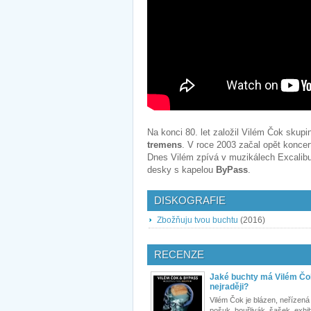
Na konci 80. let založil Vilém Čok skup
tremens
. V roce 2003 začal opět koncer
Dnes Vilém zpívá v muzikálech Excalibu
desky s kapelou
ByPass
.
DISKOGRAFIE
Zbožňuju tvou buchtu
(2016)
RECENZE
Jaké buchty má Vilém Čo
nejraději?
Vilém Čok je blázen, neřízená 
pošuk, bouřlivák, šašek, exhib