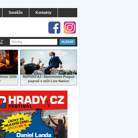
Soutěže
Kontakty
Z
:
Winter 2026
REPORTÁŽ
Metronome Prague
y
poprvé v režii Live Nation