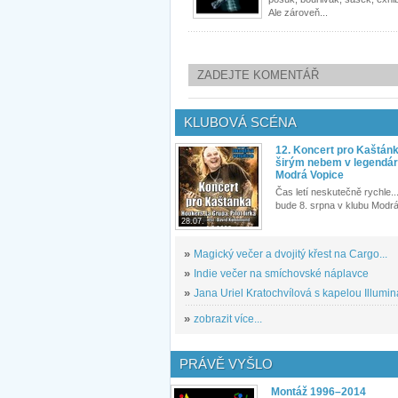
Ale zároveň...
ZADEJTE KOMENTÁŘ
KLUBOVÁ SCÉNA
12. Koncert pro Kaštán
širým nebem v legendár
Modrá Vopice
Čas letí neskutečně rychle...
bude 8. srpna v klubu Modrá
28.07.
»
Magický večer a dvojitý křest na Cargo...
»
Indie večer na smíchovské náplavce
»
Jana Uriel Kratochvílová s kapelou Illuminat
»
zobrazit více...
PRÁVĚ VYŠLO
Montáž 1996–2014