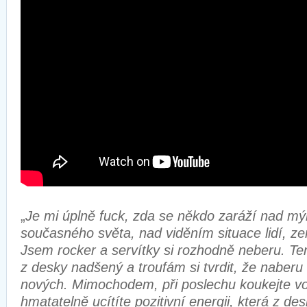
„
Je mi úplně fuck, zda se někdo zaráží nad m
současného světa, nad viděním situace lidí, ze
Jsem rocker a servítky si rozhodně neberu. T
z desky nadšený a troufám si tvrdit, že naberu
nových. Mimochodem, při poslechu koukejte voh
hmatatelně ucítíte pozitivní energii, která z de