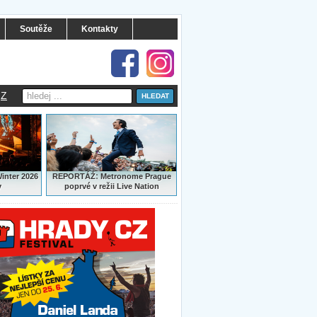
Soutěže
Kontakty
Z
:
Winter 2026
REPORTÁŽ
Metronome Prague
y
poprvé v režii Live Nation