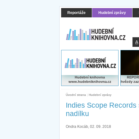
Reportáže
Hudební zprávy
A
Hudební knihovna
REPORT
www.hudebniknihovna.cz
hvězdy zaz
Úvodní strana
|
Hudební zprávy
Indies Scope Records s
nadílku
Ondra Kocáb, 02. 09. 2018