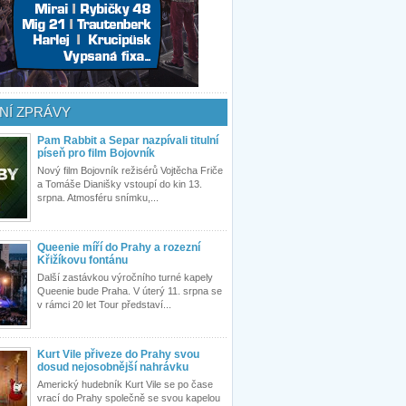
NÍ ZPRÁVY
Pam Rabbit a Separ nazpívali titulní
píseň pro film Bojovník
Nový film Bojovník režisérů Vojtěcha Friče
a Tomáše Dianišky vstoupí do kin 13.
srpna. Atmosféru snímku,...
Queenie míří do Prahy a rozezní
Křižíkovu fontánu
Další zastávkou výročního turné kapely
Queenie bude Praha. V úterý 11. srpna se
v rámci 20 let Tour představí...
Kurt Vile přiveze do Prahy svou
dosud nejosobnější nahrávku
Americký hudebník Kurt Vile se po čase
vrací do Prahy společně se svou kapelou