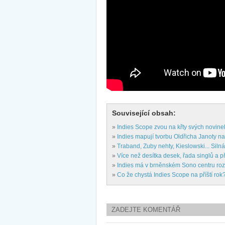
Související obsah:
»
Indies Scope zvou na křty svých novine
»
Indies mapují tvorbu Oldřicha Janoty n
»
Traband, Zuby nehty, Kieslowski... Siln
»
Více než desítka desek, řada singlů a 
»
Indies má v brněnském Sono centru roz
»
Co že chystá Indies Scope na příští rok
ZADEJTE KOMENTÁŘ