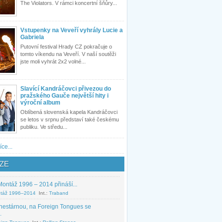
The Violators. V rámci koncertní šňůry...
Vstupenky na Veveří vyhrály Lucie a
Gabriela
Putovní festival Hrady CZ pokračuje o
tomto víkendu na Veveří. V naší soutěži
jste moli vyhrát 2x2 volné...
Slavící Kandráčovci přivezou do
pražského Gauče největší hity i
výroční album
Oblíbená slovenská kapela Kandráčovci
se letos v srpnu představí také českému
publiku. Ve středu...
íce...
ZE
ontáž 1996 – 2014 přináší...
táž 1996–2014
Int.:
Traband
nestárnou, na Foreign Tongues se
.