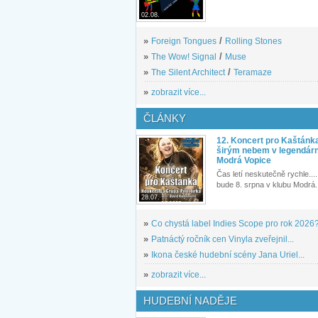
02.08.
»
Foreign Tongues
/
Rolling Stones
»
The Wow! Signal
/
Muse
»
The Silent Architect
/
Teramaze
»
zobrazit více...
ČLÁNKY
12. Koncert pro Kaštánk
širým nebem v legendár
Modrá Vopice
Čas letí neskutečně rychle.... 
bude 8. srpna v klubu Modrá.
28.07.
»
Co chystá label Indies Scope pro rok 2026
»
Patnáctý ročník cen Vinyla zveřejnil...
»
Ikona české hudební scény Jana Uriel...
»
zobrazit více...
HUDEBNÍ NADĚJE