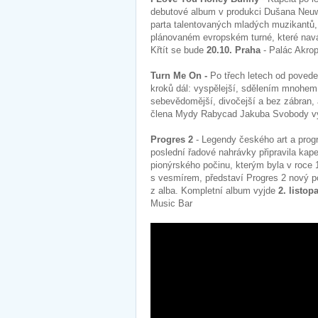
debutové album v produkci Dušana Neu
parta talentovaných mladých muzikantů, 
plánovaném evropském turné, které navá
Křtít se bude
20.10. Praha
- Palác Akrop
Turn Me On -
Po třech letech od poved
kroků dál: vyspělejší, sdělením mnohem 
sebevědomější, divočejší a bez zábran,
člena Mydy Rabycad Jakuba Svobody vyj
Progres 2
- Legendy českého art a progre
poslední řadové nahrávky připravila kap
pionýrského počinu, kterým byla v roce 
s vesmírem, představí Progres 2 nový po
z alba. Kompletní album vyjde
2. listo
Music Bar