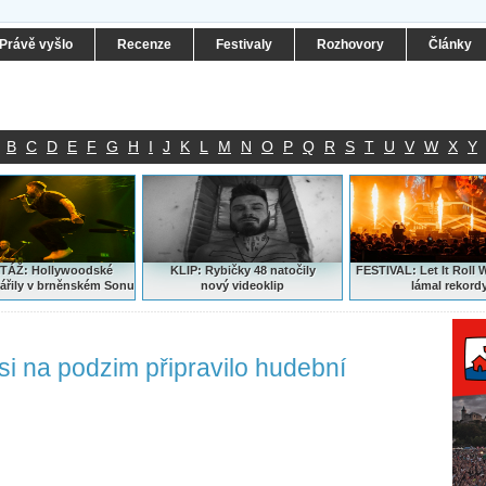
Právě vyšlo
Recenze
Festivaly
Rozhovory
Články
B
C
D
E
F
G
H
I
J
K
L
M
N
O
P
Q
R
S
T
U
V
W
X
Y
ÁŽ: Hollywoodské
KLIP: Rybičky 48 natočily
FESTIVAL:
Let It Roll 
ářily v brněnském Sonu
nový
videoklip
lámal rekord
i na podzim připravilo hudební