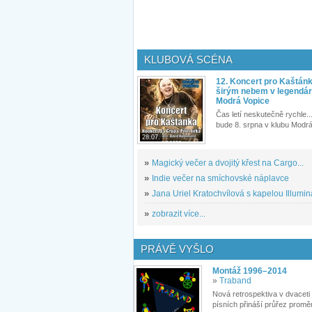
KLUBOVÁ SCÉNA
12. Koncert pro Kaštán
širým nebem v legendár
Modrá Vopice
Čas letí neskutečně rychle...
bude 8. srpna v klubu Modrá
28.07.
»
Magický večer a dvojitý křest na Cargo...
»
Indie večer na smíchovské náplavce
»
Jana Uriel Kratochvílová s kapelou Illuminat
»
zobrazit více...
PRÁVĚ VYŠLO
Montáž 1996–2014
»
Traband
Nová retrospektiva v dvaceti
písních přináší průřez proměn