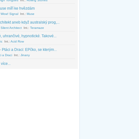
eign Tongues
Int.:
Rolling Stones
use míří ke hvězdám
 Wow! Signal
Int.:
Muse
chitekt aneb když australský prog,...
Silent Architect
Int.:
Teramaze
, uhrančivé, hypnotické. Takové...
ic
Int.:
Acid Row
 Ptáci a Draci: EPčko, se kterým...
i a Draci
Int.:
Jinany
 více...