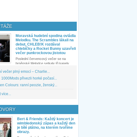
TÁŽE
Moravská hudební spodina ovládla
Melodku. The Scrambles lákali na
debut, CHLEB!K rozdával
chlebíčky a Rocket Bunny uzavřeli
večer punkrockovou jistotou
Poslední červencový večer se na
brněnské Melodce setkaly tři kapely...
 večer plný emocí – Charlie...
1000Mods přivezli horké počasí...
den Colours: ranní peozie, ženský...
 více...
OVORY
Bert & Friends: Každý koncert je
wimbledonský zápas a každý den
je bílé plátno, na kterém tvoříme
obrazy.