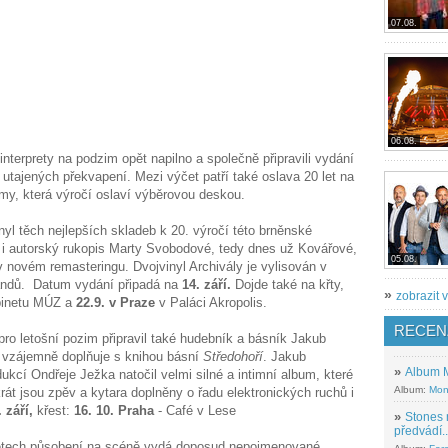
07.08.
06.08.
nterprety na podzim opět napilno a společně připravili vydání
 utajených překvapení. Mezi výčet patří také oslava 20 let na
y, která výročí oslaví výběrovou deskou.
yl těch nejlepších skladeb k 20. výročí této brněnské
l i autorský rukopis Marty Svobodové, tedy dnes už Kovářové,
05.08.
v novém remasteringu. Dvojvinyl Archivály je vylisován v
 fandů. Datum vydání připadá na
14. září.
Dojde také na křty,
»
zobrazit v
inetu MÚZ a
22.9. v Praze
v Paláci Akropolis.
RECEN
ro letošní pozim připravil také hudebník a básník Jakub
vzájemně doplňuje s knihou básní
Středohoří
. Jakub
»
Album M
kcí Ondřeje Ježka natočil velmi silné a intimní album, které
Album:
Mon
okrát jsou zpěv a kytara doplněny o řadu elektronických ruchů i
. září
,
křest:
16. 10. Praha
- Café v Lese
»
Stones 
předvádí..
letech působení na scéně vydá doposud nepojmenované