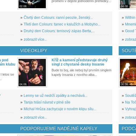
promění v dějiště jednodenní přehlídky...
02.08.
04.08.
»
Čtvrtý den Colours: ranní peozie, ženský...
»
Within
»
Třetí den Colours: tanec v kalužích a Mobyho...
»
Mnemic
»
Druhý den Colours: tenisový zápas Berta,...
»
Good T
»
zobrazit více...
»
zobrazi
VIDEOKLIPY
SOUT
a pod
Kříž a kamení představuje druhý
ním klubu
singl z chystané desky Insanie
Bude to boj, ale neboj byl prvním singlem
I letos se
kapely Insania z nového alba...
..
04.08.
06.08.
?
»
Lenny se už nedrží zpátky a nechává...
»
Soutěž
»
Tanja hlásí návrat v plné síle
»
Na Toč
»
Michal Hrůza zachycuje v novém klipu sílu...
»
Vyhraj
»
zobrazit více...
»
zobrazi
PODPORUJEME NADĚJNÉ KAPELY
PODCA