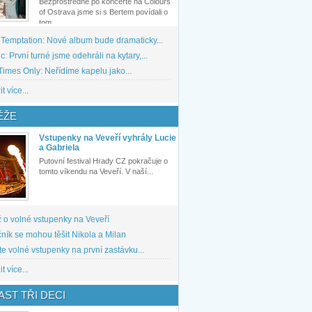
Bezprostředně po koncertě na Colours
of Ostrava jsme si s Bertem povídali o
tom,...
 Temptation: Nové album bude dramaticky...
: První turné jsme odehráli na kytary,...
imes Only: Neřídíme kapelu jako...
t více...
ĚŽE
Vstupenky na Veveří vyhrály Lucie
a Gabriela
Putovní festival Hrady CZ pokračuje o
tomto víkendu na Veveří. V naší...
 o volné vstupenky na Veveří
ník se mohou těšit Nikola a Milan
te volné vstupenky na první zastávku...
t více...
ST TŘI DECI