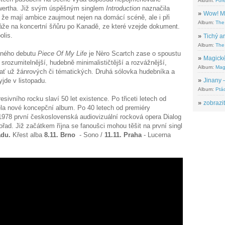
Album:
For
wertha. Již svým úspěšným singlem
Introduction
naznačila
»
Wow! M
že mají ambice zaujmout nejen na domácí scéně, ale i při
Album:
The
že na koncertní šňůru po Kanadě, ze které vzejde dokument.
olis.
»
Tichý ar
Album:
The 
eného debutu
Piece Of My Life
je Nèro Scartch zase o spoustu
»
Magické
srozumitelnější, hudebně minimalističtější a rozvážnější,
Album:
Mag
 ať už žánrových či tématických. Druhá sólovka hudebníka a
de v listopadu.
»
Jinany –
Album:
Ptác
sivního rocku slaví 50 let existence. Po třiceti letech od
»
zobrazit
ela nové koncepční album. Po 40 letech od premiéry
1978 první československá audiovizuální rocková opera Dialog
řad. Již začátkem října se fanoušci mohou těšit na první singl
padu.
Křest alba
8.11. Brno
- Sono /
11.11. Praha
- Lucerna