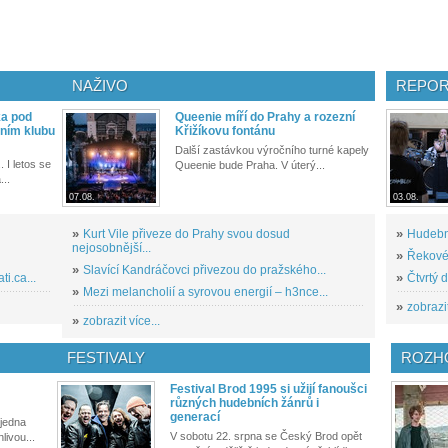
NAŽIVO
REPOR
ka pod
Queenie míří do Prahy a rozezní
ním klubu
Křižíkovu fontánu
Další zastávkou výročního turné kapely
. I letos se
Queenie bude Praha. V úterý...
...
07.08.
03.08.
»
Kurt Vile přiveze do Prahy svou dosud
»
Hudební
nejosobnější...
»
Řekové 
»
Slavící Kandráčovci přivezou do pražského...
i.ca...
»
Čtvrtý 
»
Mezi melancholií a syrovou energií – h3nce...
»
zobrazit
»
zobrazit více...
FESTIVALY
ROZH
Festival Brod 1995 si užijí fanoušci
různých hudebních žánrů i
generací
 jedna
V sobotu 22. srpna se Český Brod opět
livou...