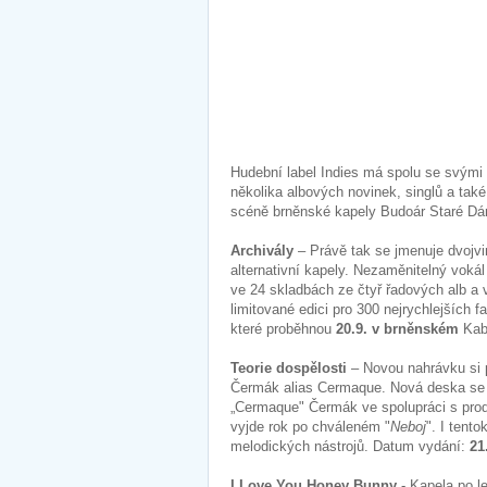
Hudební label Indies má spolu se svými i
několika albových novinek, singlů a také
scéně brněnské kapely Budoár Staré Dám
Archivály
– Právě tak se jmenuje dvojvin
alternativní kapely. Nezaměnitelný voká
ve 24 skladbách ze čtyř řadových alb a 
limitované edici pro 300 nejrychlejších
které proběhnou
20.9. v brněnském
Kab
Teorie dospělosti
– Novou nahrávku si p
Čermák alias Cermaque. Nová deska se 
„Cermaque" Čermák ve spolupráci s produ
vyjde rok po chváleném "
Neboj
". I tent
melodických nástrojů. Datum vydání:
21
I Love You Honey Bunny
- Kapela po 