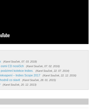
k
(Karel Souček, 07. 03. 2018)
a osmi CD nosičích
(Karel Souček, 07. 02. 2016)
á podzimní kolekce Indies.
(Karel Souček, 22. 07. 2014)
překvapení – Indies Scope 2017
(Karel Souček, 22. 12. 2016)
hodně co slavit
(Karel Souček, 28. 01. 2015)
?
(Karel Souček, 20. 12. 2013)