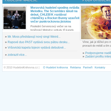
Moravská hudební spodina ovládla
Melodku. The Scrambles lákali na
debut, CHLEB!K rozdával
chlebíčky a Rocket Bunny uzavřeli
večer punkrockovou jistotou
Poslední červencový večer se na
03.08.
brněnské Melodce setkaly tři kapely...
»
Mr. Moss představují nový singl Weird...
»
Rapové duo PAST vydává svou pátou desku...
Víme, jak je těžké pro
prorazit do médií a tím
»
Vršovická kapela tojeon vydává debutové...
»
Podporujeme nadě
»
zobrazit více...
»
Zadání profilu inter
© 2010 HudebniKnihovna.cz |
O Hudební knihovna
Reklama
Partneři
Kontakty