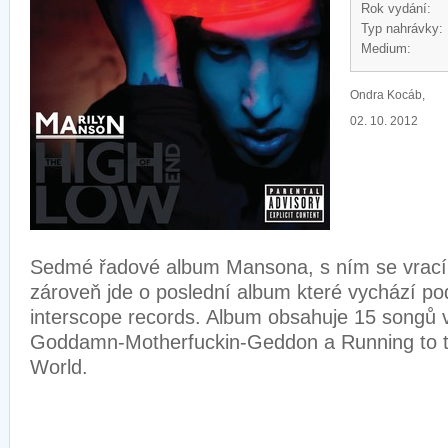
Rok vydání:
Typ nahrávky:
Medium:
Ondra Kocáb,
02. 10. 2012
Sedmé řadové album Mansona, s ním se vrací 
zároveň jde o poslední album které vychází po
interscope records. Album obsahuje 15 songů 
Goddamn-Motherfuckin-Geddon a Running to t
World.