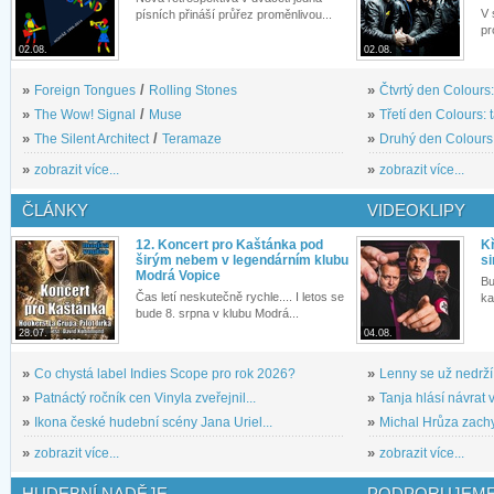
V 
písních přináší průřez proměnlivou...
pr
02.08.
02.08.
»
Foreign Tongues
/
Rolling Stones
»
Čtvrtý den Colours:
»
The Wow! Signal
/
Muse
»
Třetí den Colours: 
»
The Silent Architect
/
Teramaze
»
Druhý den Colours: 
»
zobrazit více...
»
zobrazit více...
ČLÁNKY
VIDEOKLIPY
12. Koncert pro Kaštánka pod
Kř
širým nebem v legendárním klubu
si
Modrá Vopice
Bu
Čas letí neskutečně rychle.... I letos se
ka
bude 8. srpna v klubu Modrá...
28.07.
04.08.
»
Co chystá label Indies Scope pro rok 2026?
»
Lenny se už nedrží
»
Patnáctý ročník cen Vinyla zveřejnil...
»
Tanja hlásí návrat v
»
Ikona české hudební scény Jana Uriel...
»
Michal Hrůza zachyc
»
zobrazit více...
»
zobrazit více...
HUDEBNÍ NADĚJE
PODPORUJEME