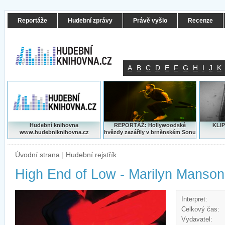
Reportáže
Hudební zprávy
Právě vyšlo
Recenze
A
B
C
D
E
F
G
H
I
J
K
Hudební knihovna
REPORTÁŽ: Hollywoodské
KLIP
www.hudebniknihovna.cz
hvězdy zazářily v brněnském Sonu
Úvodní strana
|
Hudební rejstřík
High End of Low - Marilyn Manson
Interpret:
Celkový čas:
Vydavatel: