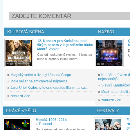
ZADEJTE KOMENTÁŘ
KLUBOVÁ SCÉNA
NAŽIVO
12. Koncert pro Kaštánka pod
Q
širým nebem v legendárním klubu
K
Modrá Vopice
D
Čas letí neskutečně rychle.... I letos se
Q
bude 8. srpna v klubu Modrá...
28.07.
07.08.
»
Magický večer a dvojitý křest na Cargo...
»
Kurt Vile přiveze
nejosobnější...
»
Indie večer na smíchovské náplavce
»
Slavící Kandráčov
»
Jana Uriel Kratochvílová s kapelou Illuminati.ca...
»
Mezi melancholií a
»
zobrazit více...
»
zobrazit více...
PRÁVĚ VYŠLO
FESTIVALY
Montáž 1996–2014
Fe
»
Traband
rů
g
Nová retrospektiva v dvaceti jedna