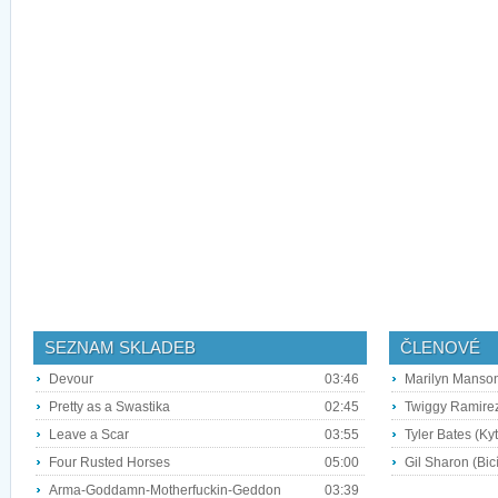
SEZNAM SKLADEB
ČLENOVÉ
Devour
03:46
Marilyn Manson
Pretty as a Swastika
02:45
Twiggy Ramirez
Leave a Scar
03:55
Tyler Bates (Ky
Four Rusted Horses
05:00
Gil Sharon (Bicí
Arma-Goddamn-Motherfuckin-Geddon
03:39