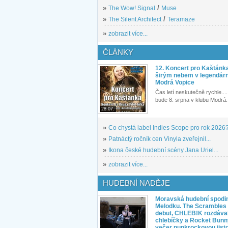
»
The Wow! Signal
/
Muse
»
The Silent Architect
/
Teramaze
»
zobrazit více...
ČLÁNKY
12. Koncert pro Kaštánk
širým nebem v legendár
Modrá Vopice
Čas letí neskutečně rychle.... 
bude 8. srpna v klubu Modrá.
28.07.
»
Co chystá label Indies Scope pro rok 2026
»
Patnáctý ročník cen Vinyla zveřejnil...
»
Ikona české hudební scény Jana Uriel...
»
zobrazit více...
HUDEBNÍ NADĚJE
Moravská hudební spodin
Melodku. The Scrambles l
debut, CHLEB!K rozdáva
chlebíčky a Rocket Bunn
večer punkrockovou jist