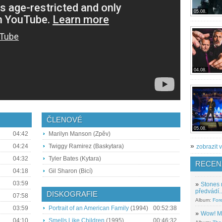
05.08.
04.08.
ČLENOVÉ
05.08.
04:42
Marilyn Manson (Zpěv)
»
04:24
Twiggy Ramirez (Baskytara)
zobrazit v
04:32
Tyler Bates (Kytara)
RECEN
04:18
Gil Sharon (Bicí)
03:59
»
Stones 
předvádí..
DISKOGRAFIE
07:58
Album:
For
03:59
Portrait of an American Family
(1994)
00:52:38
»
Wow! M
04:10
Smells Like Children
(1995)
00:46:32