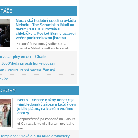
TÁŽE
Moravská hudební spodina ovládla
Melodku. The Scrambles lákali na
debut, CHLEB!K rozdával
chlebíčky a Rocket Bunny uzavřeli
večer punkrockovou jistotou
Poslední červencový večer se na
brněnské Melodce setkaly tři kapely...
 večer plný emocí – Charlie...
1000Mods přivezli horké počasí...
den Colours: ranní peozie, ženský...
 více...
OVORY
Bert & Friends: Každý koncert je
wimbledonský zápas a každý den
je bílé plátno, na kterém tvoříme
obrazy.
Bezprostředně po koncertě na Colours
of Ostrava jsme si s Bertem povídali o
tom,...
 Temptation: Nové album bude dramaticky...