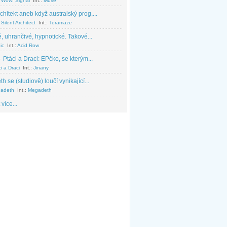
 Wow! Signal
Int.:
Muse
chitekt aneb když australský prog,...
Silent Architect
Int.:
Teramaze
, uhrančivé, hypnotické. Takové...
ic
Int.:
Acid Row
 Ptáci a Draci: EPčko, se kterým...
i a Draci
Int.:
Jinany
 se (studiově) loučí vynikající...
adeth
Int.:
Megadeth
 více...