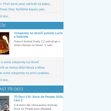
: První turné jsme odehráli na kytary,...
imes Only: Neřídíme kapelu jako...
t více...
ĚŽE
Vstupenky na Veveří vyhrály Lucie
a Gabriela
Putovní festival Hrady CZ pokračuje o
tomto víkendu na Veveří. V naší...
 o volné vstupenky na Veveří
ník se mohou těšit Nikola a Milan
te volné vstupenky na první zastávku...
t více...
ST TŘI DECI
Tři Deci #35: Rock for People 2026,
část 2
V druhém díle věnovanému festivalu
Rock for People jsme důkladně...