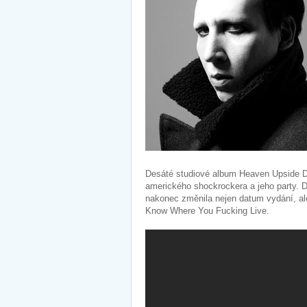
Desáté studiové album Heaven Upside Do
amerického shockrockera a jeho party. D
nakonec změnila nejen datum vydání, al
Know Where You Fucking Live.