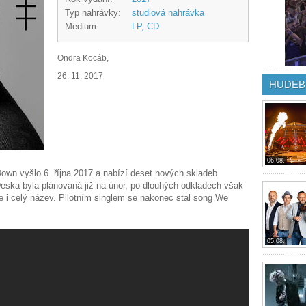
Typ nahrávky:
studiová nahrávka
Medium:
LP, CD
Ondra Kocáb,
26. 11. 2017
HUDEB
06.08.
wn vyšlo 6. října 2017 a nabízí deset nových skladeb
eska byla plánovaná již na únor, po dlouhých odkladech však
e i celý název. Pilotním singlem se nakonec stal song We
05.08.