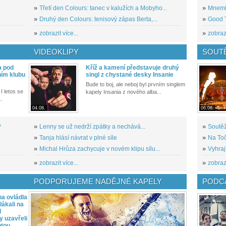
»
Třetí den Colours: tanec v kalužích a Mobyho...
»
Mnemic
»
Druhý den Colours: tenisový zápas Berta,...
»
Good T
»
zobrazit více...
»
zobrazi
VIDEOKLIPY
SOUT
a pod
Kříž a kamení představuje druhý
ním klubu
singl z chystané desky Insanie
Bude to boj, ale neboj byl prvním singlem
I letos se
kapely Insania z nového alba...
..
04.08.
06.08.
?
»
Lenny se už nedrží zpátky a nechává...
»
Soutěž
»
Tanja hlásí návrat v plné síle
»
Na Toč
»
Michal Hrůza zachycuje v novém klipu sílu...
»
Vyhraj
»
zobrazit více...
»
zobrazi
PODPORUJEME NADĚJNÉ KAPELY
PODCA
a ovládla
ákali na
l
y uzavřeli
otou