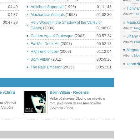
Album:
The
04:49
Antichrist Superstar
(1996)
01:11:45
»
Tichý ar
Album:
The 
04:37
Mechanical Animals
(1998)
01:02:30
»
Magické
00:47:28
Holy Wood (In the Shadow of the Valley of
Death)
(2000)
01:08:08
Album:
Mag
Golden Age of Grotesque
(2003)
00:57:34
»
Jinany –
Album:
Ptác
Eat Me, Drink Me
(2007)
00:52:18
»
Megadeth
High End of Low
(2009)
01:12:04
Album:
Meg
Born Villain
(2012)
00:59:16
»
zobrazit
The Pale Emperor
(2015)
00:52:01
e vzhůru
Born Villain - Recenze
Velké očekávání Dlouho se mluvilo o
 připravili
tom, jaká nová deska Amerického
. Výroční
vyvrhela vůbec...