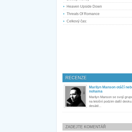
Heaven Upside Down
Threats Of Romance
Celkový čas:
RECENZE
Marilyn Manson otáčí neb
nohama
Marilyn Manson se svojí grupou
na letošní podzim další desku
desáté...
ZADEJTE KOMENTÁŘ