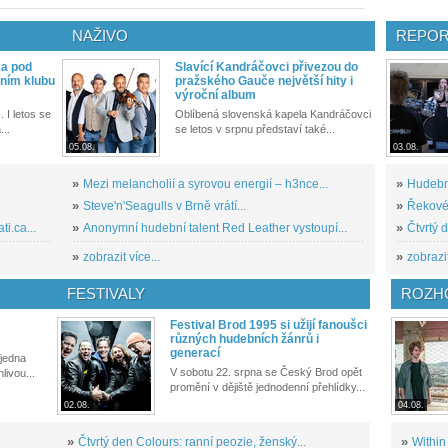
NAŽIVO
REPOR
ka pod
Slavící Kandráčovci přivezou do
ním klubu
pražského Gauče největší hity i
výroční album
. I letos se
Oblíbená slovenská kapela Kandráčovci
...
se letos v srpnu představí také...
05.08.
03.08.
»
Mezi melancholií a syrovou energií – h3nce...
»
Hudební
»
Steve'n'Seagulls v Brně vrátí...
»
Řekové 
i.ca...
»
Anonymní hudební talent Red Leather vystoupí...
»
Čtvrtý 
»
zobrazit více...
»
zobrazit
FESTIVALY
ROZH
Festival Brod 1995 si užijí fanoušci
různých hudebních žánrů i
generací
 jedna
V sobotu 22. srpna se Český Brod opět
livou...
promění v dějiště jednodenní přehlídky...
02.08.
04.08.
»
Čtvrtý den Colours: ranní peozie, ženský...
»
Within