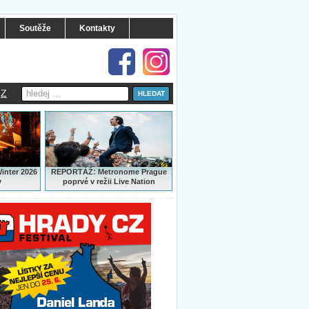
Soutěže
Kontakty
Z
:
Winter 2026
REPORTÁŽ
Metronome Prague
y
poprvé v režii Live Nation