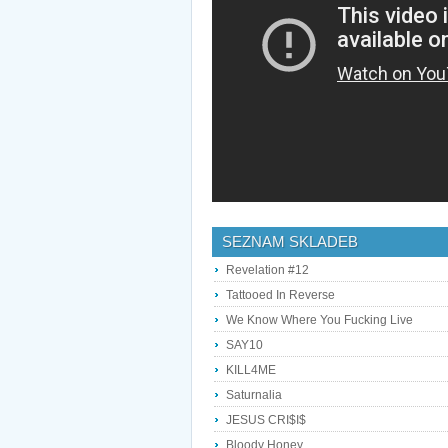
SEZNAM SKLADEB
Revelation #12
Tattooed In Reverse
We Know Where You Fucking Live
SAY10
KILL4ME
Saturnalia
JESUS CRI$I$
Bloody Honey