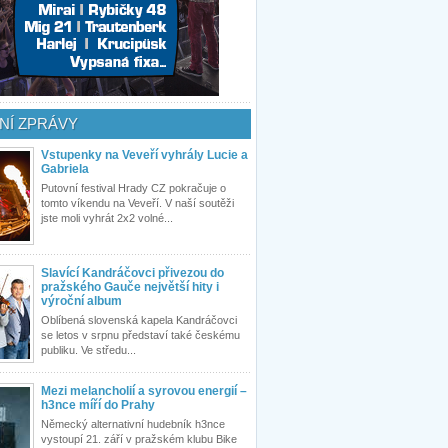
NÍ ZPRÁVY
Vstupenky na Veveří vyhrály Lucie a
Gabriela
Putovní festival Hrady CZ pokračuje o
tomto víkendu na Veveří. V naší soutěži
jste moli vyhrát 2x2 volné...
Slavící Kandráčovci přivezou do
pražského Gauče největší hity i
výroční album
Oblíbená slovenská kapela Kandráčovci
se letos v srpnu představí také českému
publiku. Ve středu...
Mezi melancholií a syrovou energií –
h3nce míří do Prahy
Německý alternativní hudebník h3nce
vystoupí 21. září v pražském klubu Bike