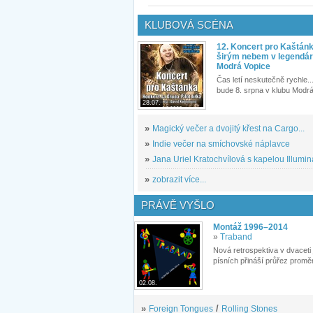
KLUBOVÁ SCÉNA
12. Koncert pro Kaštán
širým nebem v legendár
Modrá Vopice
Čas letí neskutečně rychle...
bude 8. srpna v klubu Modrá
28.07.
»
Magický večer a dvojitý křest na Cargo...
»
Indie večer na smíchovské náplavce
»
Jana Uriel Kratochvílová s kapelou Illuminat
»
zobrazit více...
PRÁVĚ VYŠLO
Montáž 1996–2014
»
Traband
Nová retrospektiva v dvaceti
písních přináší průřez proměn
02.08.
»
Foreign Tongues
/
Rolling Stones