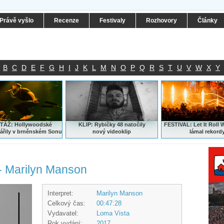
Právě vyšlo
Recenze
Festivaly
Rozhovory
Články
B
C
D
E
F
G
H
I
J
K
L
M
N
O
P
Q
R
S
T
U
V
W
X
Y
ÁŽ: Hollywoodské
KLIP: Rybičky 48 natočily
FESTIVAL:
Let It Roll 
ářily v brněnském Sonu
nový
videoklip
lámal rekord
 Marilyn Manson
Interpret:
Marilyn Manson
Celkový čas:
00:47:28
Vydavatel:
Loma Vista
Rok vydání:
2017