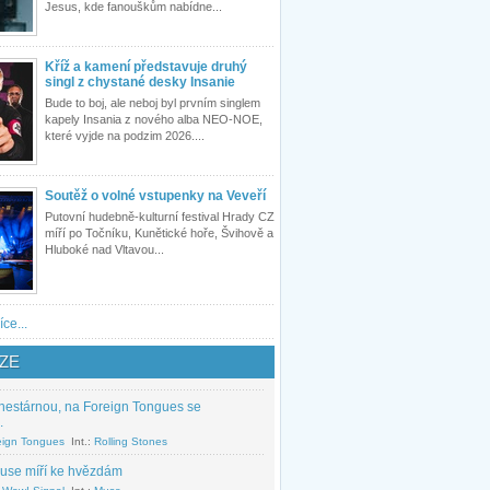
Jesus, kde fanouškům nabídne...
Kříž a kamení představuje druhý
singl z chystané desky Insanie
Bude to boj, ale neboj byl prvním singlem
kapely Insania z nového alba NEO-NOE,
které vyjde na podzim 2026....
Soutěž o volné vstupenky na Veveří
Putovní hudebně-kulturní festival Hrady CZ
míří po Točníku, Kunětické hoře, Švihově a
Hluboké nad Vltavou...
íce...
ZE
nestárnou, na Foreign Tongues se
.
eign Tongues
Int.:
Rolling Stones
use míří ke hvězdám