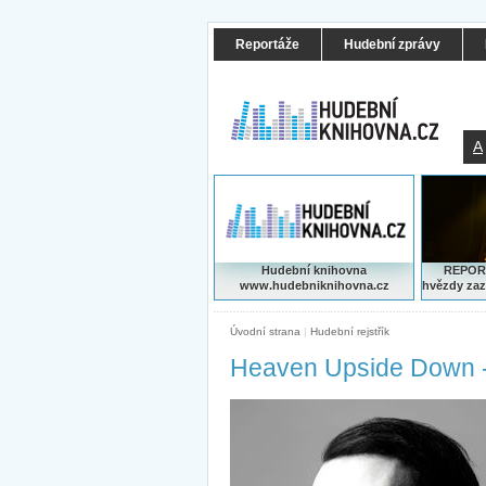
Reportáže
Hudební zprávy
A
Hudební knihovna
REPORT
www.hudebniknihovna.cz
hvězdy zaz
Úvodní strana
|
Hudební rejstřík
Heaven Upside Down -