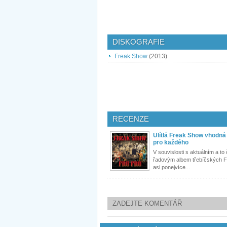
DISKOGRAFIE
Freak Show
(2013)
RECENZE
Ulítlá Freak Show vhodná
pro každého
V souvislosti s aktuálním a to
řadovým albem třebíčských F
asi ponejvíce...
ZADEJTE KOMENTÁŘ