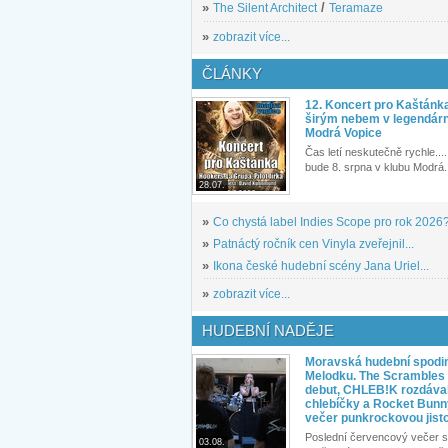
»
The Silent Architect
/
Teramaze
»
zobrazit více...
ČLÁNKY
12. Koncert pro Kaštánk
širým nebem v legendár
Modrá Vopice
Čas letí neskutečně rychle.... 
bude 8. srpna v klubu Modrá.
28.07.
»
Co chystá label Indies Scope pro rok 2026
»
Patnáctý ročník cen Vinyla zveřejnil...
»
Ikona české hudební scény Jana Uriel...
»
zobrazit více...
HUDEBNÍ NADĚJE
Moravská hudební spodin
Melodku. The Scrambles l
debut, CHLEB!K rozdáva
chlebíčky a Rocket Bunn
večer punkrockovou jist
Poslední červencový večer s
03.08.