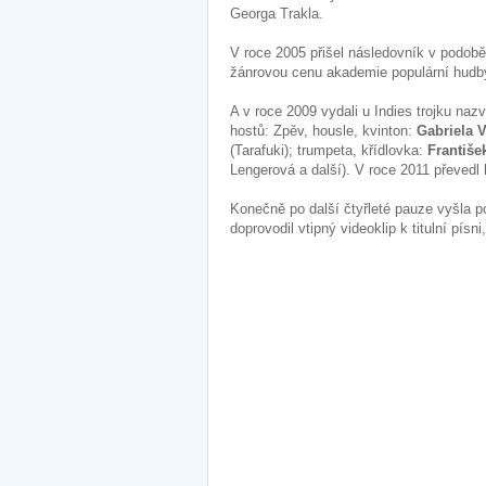
Georga Trakla.
V roce 2005 přišel následovník v podob
žánrovou cenu akademie populární hudb
A v roce 2009 vydali u Indies trojku na
hostů: Zpěv, housle, kvinton:
Gabriela 
(Tarafuki); trumpeta, křídlovka:
Františe
Lengerová a další). V roce 2011 převedl
Konečně po další čtyřleté pauze vyšla 
doprovodil vtipný videoklip k titulní písn