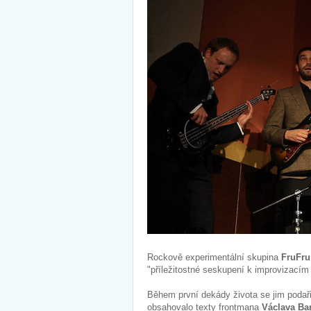
Rockově experimentální skupina
FruFru
"příležitostné seskupení k improvizacím
Během první dekády života se jim podaři
obsahovalo texty frontmana
Václava Ba