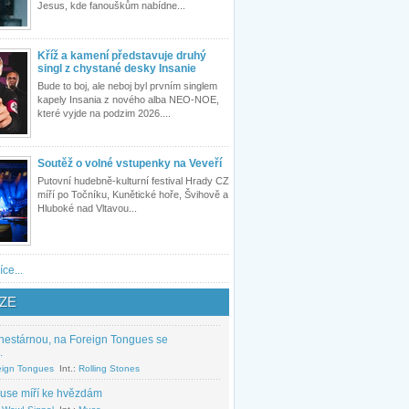
Jesus, kde fanouškům nabídne...
Kříž a kamení představuje druhý
singl z chystané desky Insanie
Bude to boj, ale neboj byl prvním singlem
kapely Insania z nového alba NEO-NOE,
které vyjde na podzim 2026....
Soutěž o volné vstupenky na Veveří
Putovní hudebně-kulturní festival Hrady CZ
míří po Točníku, Kunětické hoře, Švihově a
Hluboké nad Vltavou...
íce...
ZE
nestárnou, na Foreign Tongues se
.
eign Tongues
Int.:
Rolling Stones
use míří ke hvězdám