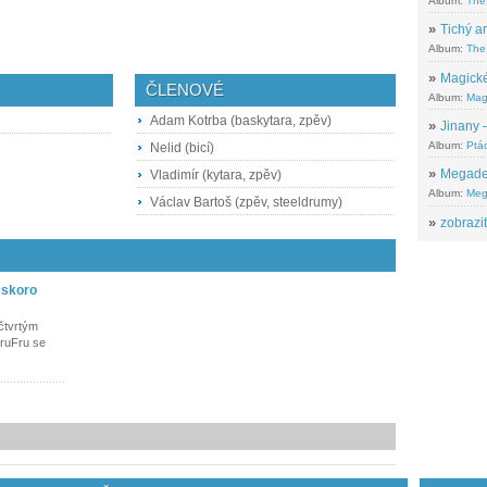
Album:
The
»
Tichý ar
Album:
The 
»
Magické
ČLENOVÉ
Album:
Mag
Adam Kotrba (baskytara, zpěv)
»
Jinany –
Album:
Ptác
Nelid (bicí)
»
Megadeth
Vladimír (kytara, zpěv)
Album:
Meg
Václav Bartoš (zpěv, steeldrumy)
»
zobrazit
 skoro
 čtvrtým
ruFru se