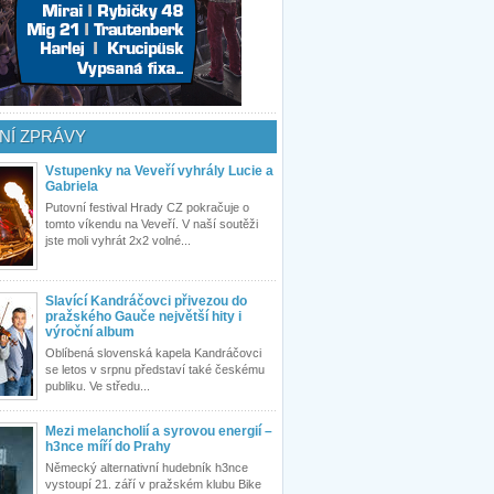
NÍ ZPRÁVY
Vstupenky na Veveří vyhrály Lucie a
Gabriela
Putovní festival Hrady CZ pokračuje o
tomto víkendu na Veveří. V naší soutěži
jste moli vyhrát 2x2 volné...
Slavící Kandráčovci přivezou do
pražského Gauče největší hity i
výroční album
Oblíbená slovenská kapela Kandráčovci
se letos v srpnu představí také českému
publiku. Ve středu...
Mezi melancholií a syrovou energií –
h3nce míří do Prahy
Německý alternativní hudebník h3nce
vystoupí 21. září v pražském klubu Bike