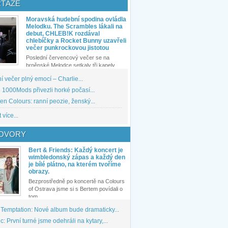
TÁŽE
Moravská hudební spodina ovládla
Melodku. The Scrambles lákali na
debut, CHLEB!K rozdával
chlebíčky a Rocket Bunny uzavřeli
večer punkrockovou jistotou
Poslední červencový večer se na
brněnské Melodce setkaly tři kapely...
 večer plný emocí – Charlie...
1000Mods přivezli horké počasí...
den Colours: ranní peozie, ženský...
 více...
OVORY
Bert & Friends: Každý koncert je
wimbledonský zápas a každý den
je bílé plátno, na kterém tvoříme
obrazy.
Bezprostředně po koncertě na Colours
of Ostrava jsme si s Bertem povídali o
tom,...
 Temptation: Nové album bude dramaticky...
: První turné jsme odehráli na kytary,...