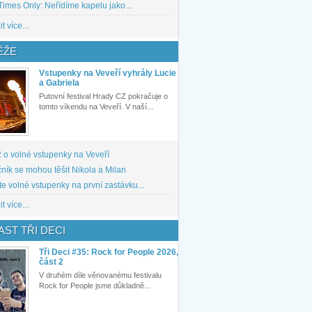
imes Only: Neřídíme kapelu jako...
t více...
ĚŽE
Vstupenky na Veveří vyhrály Lucie
a Gabriela
Putovní festival Hrady CZ pokračuje o
tomto víkendu na Veveří. V naší...
 o volné vstupenky na Veveří
ník se mohou těšit Nikola a Milan
te volné vstupenky na první zastávku...
t více...
ST TŘI DECI
Tři Deci #35: Rock for People 2026,
část 2
V druhém díle věnovanému festivalu
Rock for People jsme důkladně...