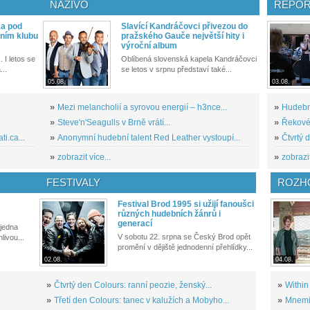
NAŽIVO
REPOR
ka pod
Slavící Kandráčovci přivezou do
ním klubu
pražského Gauče největší hity i
výroční album
. I letos se
Oblíbená slovenská kapela Kandráčovci
...
se letos v srpnu představí také...
05.08.
03.08.
»
Mezi melancholií a syrovou energií – h3nce...
»
Hudební
»
Steve'n'Seagulls v Brně vrátí...
»
Řekové 
i.ca...
»
Anonymní hudební talent Red Leather vystoupí...
»
Čtvrtý 
»
zobrazit více...
»
zobrazit
FESTIVALY
ROZH
Festival Brod 1995 si užijí fanoušci
různých hudebních žánrů i
generací
 jedna
V sobotu 22. srpna se Český Brod opět
livou...
promění v dějiště jednodenní přehlídky...
02.08.
04.08.
»
Čtvrtý den Colours: ranní peozie, ženský...
»
Within
»
Třetí den Colours: tanec v kalužích a Mobyho...
»
Mnemic