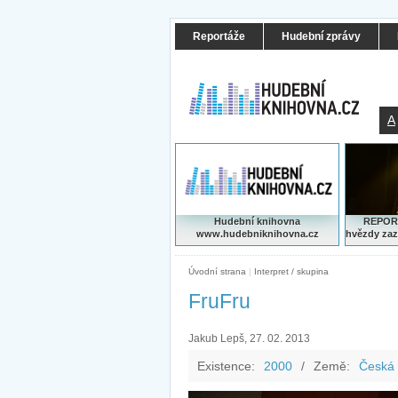
Reportáže
Hudební zprávy
A
Hudební knihovna
REPORT
www.hudebniknihovna.cz
hvězdy zaz
Úvodní strana
|
Interpret / skupina
FruFru
Jakub Lepš, 27. 02. 2013
Existence:
2000
/
Země:
Česká 