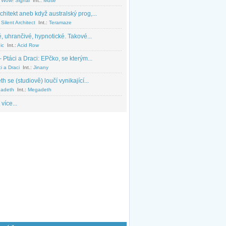
 Wow! Signal
Int.:
Muse
chitekt aneb když australský prog,...
Silent Architect
Int.:
Teramaze
, uhrančivé, hypnotické. Takové...
ic
Int.:
Acid Row
 Ptáci a Draci: EPčko, se kterým...
i a Draci
Int.:
Jinany
 se (studiově) loučí vynikající...
adeth
Int.:
Megadeth
 více...