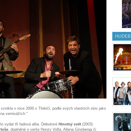
HUDEB
06.08.
05.08.
vznikla v roce 2000 v Třebíči, podle svých vlastních slov jako
 na vernisážích."
lo vydat tři řadová alba. Debutové
Hmotný svět
(2003)
rtoše
, doplněné o verše Honzy Volfa, Allena Ginsberga či