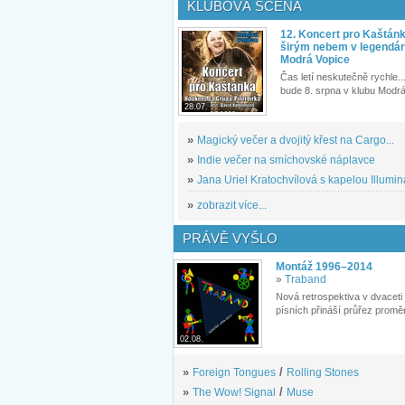
KLUBOVÁ SCÉNA
12. Koncert pro Kaštán
širým nebem v legendár
Modrá Vopice
Čas letí neskutečně rychle...
bude 8. srpna v klubu Modrá
28.07.
»
Magický večer a dvojitý křest na Cargo...
»
Indie večer na smíchovské náplavce
»
Jana Uriel Kratochvílová s kapelou Illuminat
»
zobrazit více...
PRÁVĚ VYŠLO
Montáž 1996–2014
»
Traband
Nová retrospektiva v dvaceti
písních přináší průřez proměn
02.08.
»
Foreign Tongues
/
Rolling Stones
»
The Wow! Signal
/
Muse