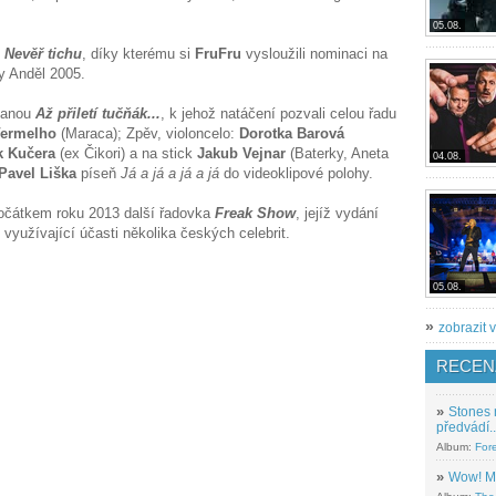
05.08.
ě
Nevěř tichu
, díky kterému si
FruFru
vysloužili nominaci na
y Anděl 2005.
zvanou
Až přiletí tučňák...
, k jehož natáčení pozvali celou řadu
Vermelho
(Maraca); Zpěv, violoncelo:
Dorotka Barová
k Kučera
(ex Čikori) a na stick
Jakub Vejnar
(Baterky, Aneta
04.08.
Pavel Liška
píseň
Já a já a já a já
do videoklipové polohy.
počátkem roku 2013 další řadovka
Freak Show
, jejíž vydání
i, využívající účasti několika českých celebrit.
05.08.
»
zobrazit v
RECEN
»
Stones 
předvádí..
Album:
For
»
Wow! M