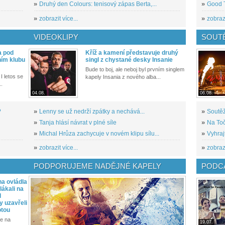
»
Druhý den Colours: tenisový zápas Berta,...
»
Good T
»
zobrazit více...
»
zobrazi
VIDEOKLIPY
SOUT
a pod
Kříž a kamení představuje druhý
ním klubu
singl z chystané desky Insanie
Bude to boj, ale neboj byl prvním singlem
I letos se
kapely Insania z nového alba...
..
04.08.
06.08.
?
»
Lenny se už nedrží zpátky a nechává...
»
Soutěž
»
Tanja hlásí návrat v plné síle
»
Na Toč
»
Michal Hrůza zachycuje v novém klipu sílu...
»
Vyhraj
»
zobrazit více...
»
zobrazi
PODPORUJEME NADĚJNÉ KAPELY
PODCA
a ovládla
ákali na
l
y uzavřeli
otou
e na
19.07.