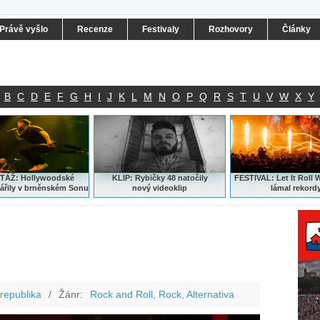
Právě vyšlo
Recenze
Festivaly
Rozhovory
Články
B
C
D
E
F
G
H
I
J
K
L
M
N
O
P
Q
R
S
T
U
V
W
X
Y
ÁŽ: Hollywoodské
KLIP: Rybičky 48 natočily
FESTIVAL:
Let It Roll 
ářily v brněnském Sonu
nový
videoklip
lámal rekord
republika
/
Žánr:
Rock and Roll, Rock, Alternativa