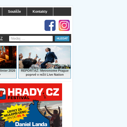
Soutěže
Kontakty
Z
:
Winter 2026
REPORTÁŽ
Metronome Prague
y
poprvé v režii Live Nation