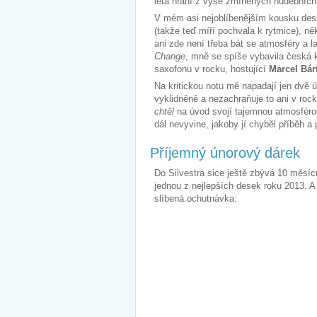
léta hraní z výše zmíněných hudebních 
V mém asi nejoblíbenějším kousku desk
(takže teď míří pochvala k rytmice), ně
ani zde není třeba bát se atmosféry a l
Change
, mně se spíše vybavila česká 
saxofonu v rocku, hostující
Marcel Bár
Na kritickou notu mě napadají jen dvě
vyklidněně a nezachraňuje to ani v roc
chtěl
na úvod svojí tajemnou atmosféro
dál nevyvine, jakoby jí chyběl příběh a 
Příjemný únorový dárek
Do Silvestra sice ještě zbývá 10 měsíců
jednou z nejlepších desek roku 2013. A 
slíbená ochutnávka: