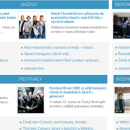
NAŽIVO
REPOR
ka pod
Slavící Kandráčovci přivezou do
ním klubu
pražského Gauče největší hity i
výroční album
. I letos se
Oblíbená slovenská kapela Kandráčovci
...
se letos v srpnu představí také...
05.08.
03.08.
»
Mezi melancholií a syrovou energií – h3nce...
»
Hudební
»
Steve'n'Seagulls v Brně vrátí...
»
Řekové 
i.ca...
»
Anonymní hudební talent Red Leather vystoupí...
»
Čtvrtý 
»
zobrazit více...
»
zobrazit
FESTIVALY
ROZH
Festival Brod 1995 si užijí fanoušci
různých hudebních žánrů i
generací
 jedna
V sobotu 22. srpna se Český Brod opět
livou...
promění v dějiště jednodenní přehlídky...
02.08.
04.08.
»
Čtvrtý den Colours: ranní peozie, ženský...
»
Within
»
Třetí den Colours: tanec v kalužích a Mobyho...
»
Mnemic