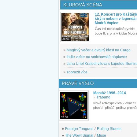
KLUBOVÁ SCÉNA
12. Koncert pro Kaštán
širým nebem v legendár
Modrá Vopice
Čas letí neskutečně rychle...
bude 8. srpna v klubu Modrá
28.07.
»
Magický večer a dvojitý křest na Cargo...
»
Indie večer na smíchovské náplavce
»
Jana Uriel Kratochvílová s kapelou Illuminat
»
zobrazit více...
PRÁVĚ VYŠLO
Montáž 1996–2014
»
Traband
Nová retrospektiva v dvaceti
písních přináší průřez proměn
02.08.
»
Foreign Tongues
/
Rolling Stones
»
The Wow! Signal
/
Muse