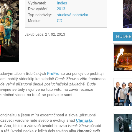
Vydavatel:
Indies
Rok vydání:
2013
Typ nahrávky:
studiová nahrávka
Medium:
CD
Jakub Lepš, 27. 02. 2013
HUDEB
06.08.
m řadovým albem třebíčských
FruFru
se asi ponejvíce probírají
tami nabitý videoklip ke skladbě
Freak Show
a věta frontmana
de velmi přístupné široké posluchačské základně. Bude
ívejme se tedy nejdříve na tuto větu, na závěr recenze
míněné video, na to už se podívejte sami.
05.08.
originalitu a jistou míru excentričnosti a slova „přístupné
rozsvěcí varovné rudé světlo a evokují snad
Chinaski
,
se. Ano, titulní a zároveň úvodní hitovka
Freak Show
působí
í a též úvodní pecka z jejich debutového alba
Hmotný svět
.