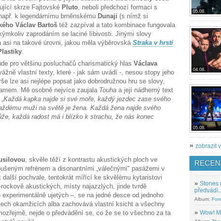
ující skrze Fajtovské
Pluto
, neboli předchozí formaci s
05.08.
 např. k legendárnímu brněnskému
Dunaji
(s nímž si
kého Václav Bartoš
též zazpíval a tato kombinace fungovala
kýmkoliv zaprodáním se laciné líbivosti. Jinými slovy
á asi na takové úrovni, jakou měla výběrovská
Straka v hrsti
Plastiky
.
de pro většinu posluchačů charismatický hlas
Václava
04.08.
vážně vlastní texty, které - jak sám uvádí -, nesou stopy jeho
erše lze asi nejlépe popsat jako dobrodružnou hru se slovy,
namem. Mě osobně nejvíce zaujala
Touha
a její nádherný text
 „
Každá kapka najde si své moře, každý jezdec zase svého
 každému muži na světě je žena. Každá žena najde svého
že, každá radost má i blízko k strachu, že nás konec
05.08.
»
zobrazit v
silovou
, skvěle těží z kontrastu akustických ploch ve
RECEN
bušeným refrénem a disonantními „válečnými" pasážemi v
k další pochvale, tentokrát mířící ke skvělému kytaristovi
»
Stones 
k-rockově akustických, místy najazzlých, jinde tvrdě
předvádí..
experimentálně ujetých –, se na jedné desce od jednoho
Album:
For
 všech okamžicích alba zachovává vlastní ksicht a všechny
»
Wow! M
mozřejmě, nejde o předvádění se, co že se to všechno za ta