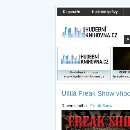
Reportáže
Hudební zprávy
A
Hudební knihovna
REPORT
www.hudebniknihovna.cz
hvězdy zaz
Ulítlá Freak Show vho
Recenze alba :
Freak Show