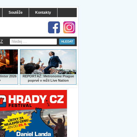
Soutěže
Kontakty
Z
:
Winter 2026
REPORTÁŽ
Metronome Prague
y
poprvé v režii Live Nation