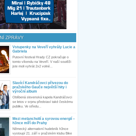
NÍ ZPRÁVY
Vstupenky na Veveří vyhrály Lucie a
Gabriela
Putovní festival Hrady CZ pokračuje o
tomto víkendu na Veveří. V naší soutěži
jste moli vyhrát 2x2 volné...
Slavící Kandráčovci přivezou do
pražského Gauče největší hity i
výroční album
Oblíbená slovenská kapela Kandráčovci
se letos v srpnu představí také českému
publiku. Ve středu...
Mezi melancholií a syrovou energií –
h3nce míří do Prahy
Německý alternativní hudebník h3nce
vystoupí 21. září v pražském klubu Bike