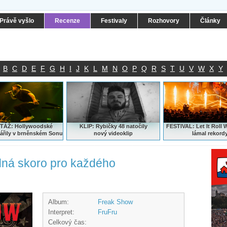
Právě vyšlo
Recenze
Festivaly
Rozhovory
Články
B
C
D
E
F
G
H
I
J
K
L
M
N
O
P
Q
R
S
T
U
V
W
X
Y
ÁŽ: Hollywoodské
KLIP: Rybičky 48 natočily
FESTIVAL:
Let It Roll 
ářily v brněnském Sonu
nový
videoklip
lámal rekord
dná skoro pro každého
Album:
Freak Show
Interpret:
FruFru
Celkový čas: