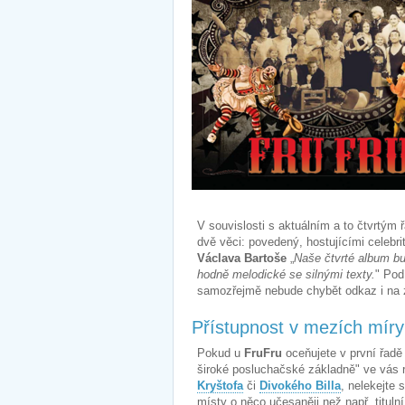
V souvislosti s aktuálním a to čtvrtý
dvě věci: povedený, hostujícími celebri
Václava Bartoše
„
Naše čtvrté album bu
hodně melodické se silnými texty.
" Pod
samozřejmě nebude chybět odkaz i na z
Přístupnost v mezích míry
Pokud u
FruFru
oceňujete v první řadě 
široké posluchačské základně" ve vás 
Kryštofa
či
Divokého Billa
, nelekejte 
místy o něco učesaněji než např. tituln