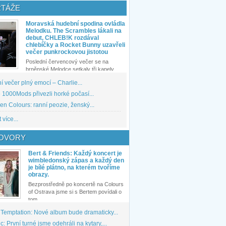
TÁŽE
Moravská hudební spodina ovládla
Melodku. The Scrambles lákali na
debut, CHLEB!K rozdával
chlebíčky a Rocket Bunny uzavřeli
večer punkrockovou jistotou
Poslední červencový večer se na
brněnské Melodce setkaly tři kapely...
 večer plný emocí – Charlie...
1000Mods přivezli horké počasí...
den Colours: ranní peozie, ženský...
 více...
OVORY
Bert & Friends: Každý koncert je
wimbledonský zápas a každý den
je bílé plátno, na kterém tvoříme
obrazy.
Bezprostředně po koncertě na Colours
of Ostrava jsme si s Bertem povídali o
tom,...
 Temptation: Nové album bude dramaticky...
: První turné jsme odehráli na kytary,...