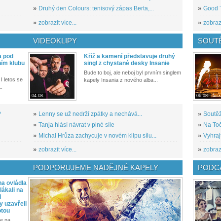
»
Druhý den Colours: tenisový zápas Berta,...
»
Good T
»
zobrazit více...
»
zobrazi
VIDEOKLIPY
SOUT
a pod
Kříž a kamení představuje druhý
ním klubu
singl z chystané desky Insanie
Bude to boj, ale neboj byl prvním singlem
I letos se
kapely Insania z nového alba...
..
04.08.
06.08.
?
»
Lenny se už nedrží zpátky a nechává...
»
Soutěž
»
Tanja hlásí návrat v plné síle
»
Na Toč
»
Michal Hrůza zachycuje v novém klipu sílu...
»
Vyhraj
»
zobrazit více...
»
zobrazi
PODPORUJEME NADĚJNÉ KAPELY
PODCA
a ovládla
ákali na
l
y uzavřeli
otou
e na