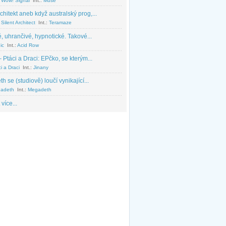
 Wow! Signal
Int.:
Muse
chitekt aneb když australský prog,...
Silent Architect
Int.:
Teramaze
, uhrančivé, hypnotické. Takové...
ic
Int.:
Acid Row
 Ptáci a Draci: EPčko, se kterým...
i a Draci
Int.:
Jinany
 se (studiově) loučí vynikající...
adeth
Int.:
Megadeth
 více...