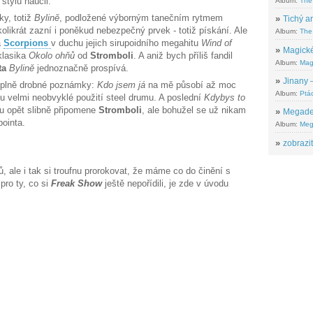
stylů naučil.
Album:
The
y, totiž
Bylině
, podložené výborným tanečním rytmem
»
Tichý ar
kolikrát zazní i poněkud nebezpečný prvek - totiž pískání. Ale
Album:
The 
a
Scorpions
v duchu jejich sirupoidního megahitu
Wind of
»
Magické
klasika
Okolo ohňů
od
Stromboli
. A aniž bych příliš fandil
Album:
Mag
ta
Bylině
jednoznačně prospívá.
»
Jinany –
 úplně drobné poznámky:
Kdo jsem já
na mě působí až moc
Album:
Ptác
ku velmi neobvyklé použití steel drumu. A poslední
Kdybys to
u opět slibně připomene
Stromboli
, ale bohužel se už nikam
»
Megadeth
pointa.
Album:
Meg
»
zobrazit
, ale i tak si troufnu prorokovat, že máme co do činění s
pro ty, co si
Freak Show
ještě nepořídili, je zde v úvodu