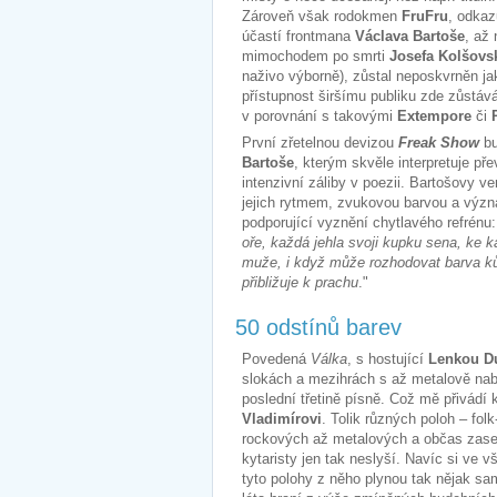
Zároveň však rodokmen
FruFru
, odkaz
účastí frontmana
Václava Bartoše
, až
mimochodem po smrti
Josefa Kolšovs
naživo výborně), zůstal neposkvrněn ja
přístupnost širšímu publiku zde zůstáv
v porovnání s takovými
Extempore
či
První zřetelnou devizou
Freak Show
bu
Bartoše
, kterým skvěle interpretuje pře
intenzivní záliby v poezii. Bartošovy v
jejich rytmem, zvukovou barvou a výz
podporující vyznění chytlavého refrénu:
oře, každá jehla svoji kupku sena, ke
muže, i když může rozhodovat barva ků
přibližuje k prachu
."
50 odstínů barev
Povedená
Válka
, s hostující
Lenkou Du
slokách a mezihrách s až metalově na
poslední třetině písně. Což mě přivádí 
Vladimírovi
. Tolik různých poloh – fol
rockových až metalových a občas zase 
kytaristy jen tak neslyší. Navíc si ve
tyto polohy z něho plynou tak nějak sa