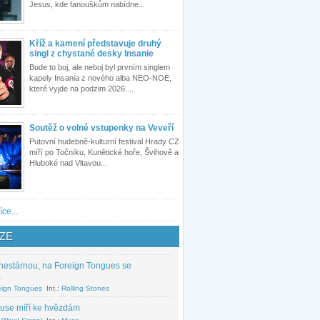
Jesus, kde fanouškům nabídne...
Kříž a kamení představuje druhý
singl z chystané desky Insanie
Bude to boj, ale neboj byl prvním singlem
kapely Insania z nového alba NEO-NOE,
které vyjde na podzim 2026....
Soutěž o volné vstupenky na Veveří
Putovní hudebně-kulturní festival Hrady CZ
míří po Točníku, Kunětické hoře, Švihově a
Hluboké nad Vltavou...
íce...
ZE
nestárnou, na Foreign Tongues se
.
eign Tongues
Int.:
Rolling Stones
use míří ke hvězdám