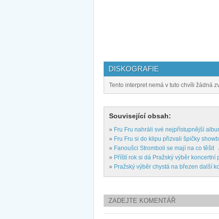
DISKOGRAFIE
Tento interpret nemá v tuto chvíli žádná z
Související obsah:
»
Fru Fru nahráli své nejpřístupnější alb
»
Fru Fru si do klipu přizvali špičky sho
»
Fanoušci Stromboli se mají na co těšit
»
Příští rok si dá Pražský výběr koncertní
»
Pražský výběr chystá na březen další k
ZADEJTE KOMENTÁŘ