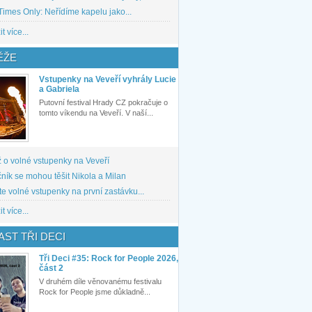
imes Only: Neřídíme kapelu jako...
t více...
ĚŽE
Vstupenky na Veveří vyhrály Lucie
a Gabriela
Putovní festival Hrady CZ pokračuje o
tomto víkendu na Veveří. V naší...
 o volné vstupenky na Veveří
ník se mohou těšit Nikola a Milan
te volné vstupenky na první zastávku...
t více...
ST TŘI DECI
Tři Deci #35: Rock for People 2026,
část 2
V druhém díle věnovanému festivalu
Rock for People jsme důkladně...