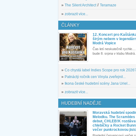
»
The Silent Architect
/
Teramaze
»
zobrazit více...
ČLÁNKY
12. Koncert pro Kaštánk
širým nebem v legendár
Modrá Vopice
Čas letí neskutečně rychle.... 
bude 8. srpna v klubu Modrá.
28.07.
»
Co chystá label Indies Scope pro rok 2026
»
Patnáctý ročník cen Vinyla zveřejnil...
»
Ikona české hudební scény Jana Uriel...
»
zobrazit více...
HUDEBNÍ NADĚJE
Moravská hudební spodin
Melodku. The Scrambles l
debut, CHLEB!K rozdáva
chlebíčky a Rocket Bunn
večer punkrockovou jist
Poslední červencový večer s