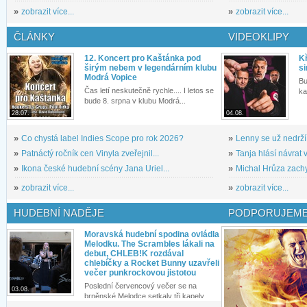
»
zobrazit více...
»
zobrazit více...
ČLÁNKY
VIDEOKLIPY
12. Koncert pro Kaštánka pod
Kř
širým nebem v legendárním klubu
si
Modrá Vopice
Bu
Čas letí neskutečně rychle.... I letos se
ka
bude 8. srpna v klubu Modrá...
28.07.
04.08.
»
Co chystá label Indies Scope pro rok 2026?
»
Lenny se už nedrží
»
Patnáctý ročník cen Vinyla zveřejnil...
»
Tanja hlásí návrat v
»
Ikona české hudební scény Jana Uriel...
»
Michal Hrůza zachyc
»
zobrazit více...
»
zobrazit více...
HUDEBNÍ NADĚJE
PODPORUJEME
Moravská hudební spodina ovládla
Melodku. The Scrambles lákali na
debut, CHLEB!K rozdával
chlebíčky a Rocket Bunny uzavřeli
večer punkrockovou jistotou
Poslední červencový večer se na
03.08.
brněnské Melodce setkaly tři kapely...