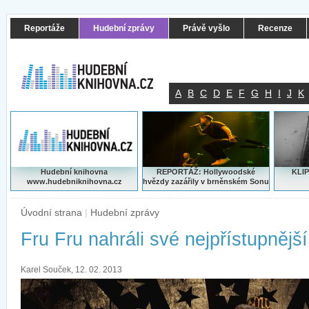
Reportáže
Hudební zprávy
Právě vyšlo
Recenze
A
B
C
D
E
F
G
H
I
J
K
Hudební knihovna
REPORTÁŽ: Hollywoodské
KLIP
www.hudebniknihovna.cz
hvězdy zazářily v brněnském Sonu
Úvodní strana
|
Hudební zprávy
Fru Fru nahráli své nejpřístupnějš
Karel Souček, 12. 02. 2013