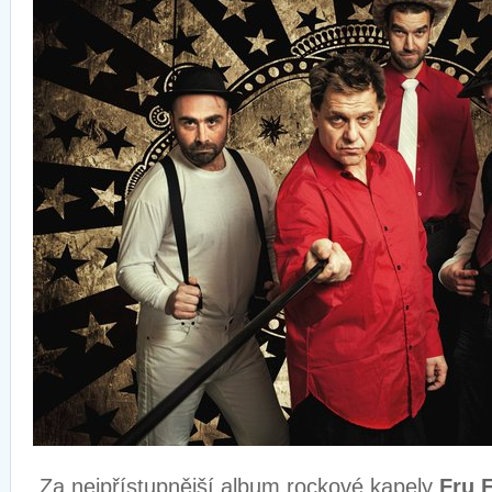
Za nejpřístupnější album rockové kapely
Fru 