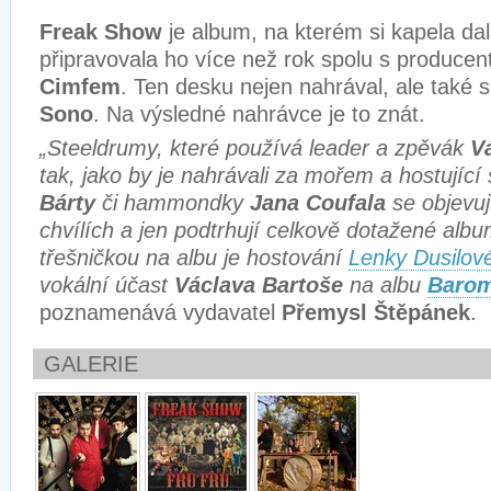
Freak Show
je album, na kterém si kapela dal
připravovala ho více než rok spolu s produce
Cimfem
. Ten desku nejen nahrával, ale také 
Sono
. Na výsledné nahrávce je to znát.
„Steeldrumy, které používá leader a zpěvák
V
tak, jako by je nahrávali za mořem a hostujíc
Bárty
či hammondky
Jana Coufala
se objevuj
chvílích a jen podtrhují celkově dotažené alb
třešničkou na albu je hostování
Lenky Dusilov
vokální účast
Václava Bartoše
na albu
Barom
poznamenává vydavatel
Přemysl Štěpánek
.
GALERIE