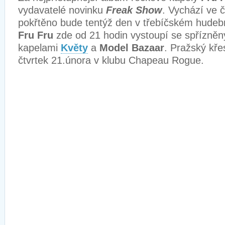
vydavatelé novinku
Freak Show
. Vychází ve č
pokřtěno bude tentýž den v třebíčském hude
Fru Fru
zde od 21 hodin vystoupí se spřízně
kapelami
Květy
a
Model Bazaar
. Pražský kře
čtvrtek 21.února v klubu Chapeau Rogue.