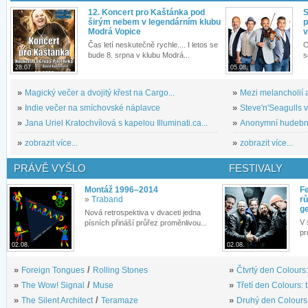
12. Koncert pro Kaštánka pod
S
širým nebem v legendárním klubu
p
Modrá Vopice
v
Čas letí neskutečně rychle.... I letos se
O
bude 8. srpna v klubu Modrá...
s
28.07.
05.08.
»
Magický večer a dvojitý křest na Cargo...
»
Mezi melancholií a
»
Indie večer na smíchovské náplavce
»
Steve'n'Seagulls v 
»
Jana Uriel Kratochvílová s kapelou Illuminati.ca...
»
Anonymní hudební 
»
zobrazit více...
»
zobrazit více...
PRÁVĚ VYŠLO
FESTIVALY
Montáž 1996–2014
Fe
»
Traband
rů
g
Nová retrospektiva v dvaceti jedna
V 
písních přináší průřez proměnlivou...
pr
02.08.
02.08.
»
Foreign Tongues
/
Rolling Stones
»
Čtvrtý den Colours:
»
The Wow! Signal
/
Muse
»
Třetí den Colours: 
»
The Silent Architect
/
Teramaze
»
Druhý den Colours: 