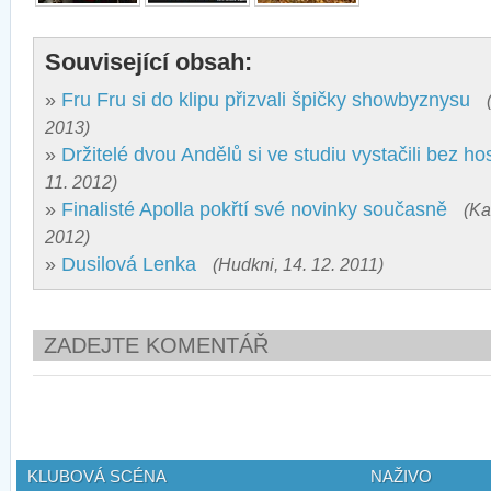
Související obsah:
»
Fru Fru si do klipu přizvali špičky showbyznysu
2013)
»
Držitelé dvou Andělů si ve studiu vystačili bez ho
11. 2012)
»
Finalisté Apolla pokřtí své novinky současně
(Ka
2012)
»
Dusilová Lenka
(Hudkni, 14. 12. 2011)
ZADEJTE KOMENTÁŘ
KLUBOVÁ SCÉNA
NAŽIVO