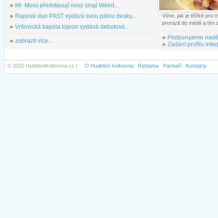
»
Mr. Moss představují nový singl Weird...
»
Rapové duo PAST vydává svou pátou desku...
Víme, jak je těžké pro
prorazit do médií a tím
»
Vršovická kapela tojeon vydává debutové...
»
Podporujeme nadě
»
zobrazit více...
»
Zadání profilu inter
© 2010 HudebniKnihovna.cz |
O Hudební knihovna
Reklama
Partneři
Kontakty