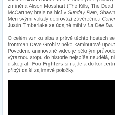
zmíněná Alison Mosshart (The Kills, The Dead
McCartney hraje na bicí v
Sunday Rain
, Shawn
Men svými vokály doprovází závěrečnou
Concr
Justin Timberlake se údajně mihl v
La Dee Da
.
O celém vzniku alba a právě těchto hostech s
frontman Dave Grohl v několikaminutové upout
Povedené animované video je pěkným průvodc
výraznou stopu do historie nejspíše neudělá, 
diskografii
Foo Fighters
si najde a do koncertn
přibýt další zajímavé položky.