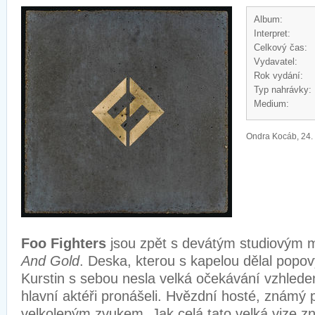
Album:
Interpret:
Celkový čas:
Vydavatel:
Rok vydání:
Typ nahrávky:
Medium:
Ondra Kocáb, 24.
Foo Fighters
jsou zpět s devátým studiovým 
And Gold
. Deska, kterou s kapelou dělal popo
Kurstin s sebou nesla velká očekávání vzhlede
hlavní aktéři pronášeli. Hvězdní hosté, známý
velkolepým zvukem. Jak celá tato velká vize zn