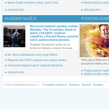
»
Ikona české hudební scény Jana Uriel...
»
Michal Hrůza zachyc
»
zobrazit více...
»
zobrazit více...
HUDEBNÍ NADĚJE
PODPORUJEME
Moravská hudební spodina ovládla
Melodku. The Scrambles lákali na
debut, CHLEB!K rozdával
chlebíčky a Rocket Bunny uzavřeli
večer punkrockovou jistotou
Poslední červencový večer se na
03.08.
brněnské Melodce setkaly tři kapely...
»
Mr. Moss představují nový singl Weird...
»
Rapové duo PAST vydává svou pátou desku...
Víme, jak je těžké pro
prorazit do médií a tím
»
Vršovická kapela tojeon vydává debutové...
»
Podporujeme nadě
»
zobrazit více...
»
Zadání profilu inter
© 2010 HudebniKnihovna.cz |
O Hudební knihovna
Reklama
Partneři
Kontakty