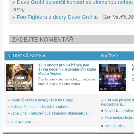
»
Dave Grohl dokončil koncert se zlomenou nohou
2015)
»
Foo Fighters a dcery Dave Grohla
(Jan Vavřík, 29
ZADEJTE KOMENTÁŘ
KLUBOVÁ SCÉNA
NAŽIVO
12. Koncert pro Kaštánka pod
Q
širým nebem v legendárním klubu
K
Modrá Vopice
D
Čas letí neskutečně rychle.... I letos se
Q
bude 8. srpna v klubu Modrá...
28.07.
07.08.
»
Magický večer a dvojitý křest na Cargo...
»
Kurt Vile přiveze
nejosobnější...
»
Indie večer na smíchovské náplavce
»
Slavící Kandráčov
»
Jana Uriel Kratochvílová s kapelou Illuminati.ca...
»
Mezi melancholií a
»
zobrazit více...
»
zobrazit více...