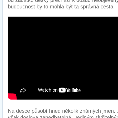
od začátku desky přechází k dosud neobjeven
budoucnost by to mohla být ta správná cesta.
Na desce působí hned několik známých jmen. J
však doslova zanedbatelná. Jediným slyšitel