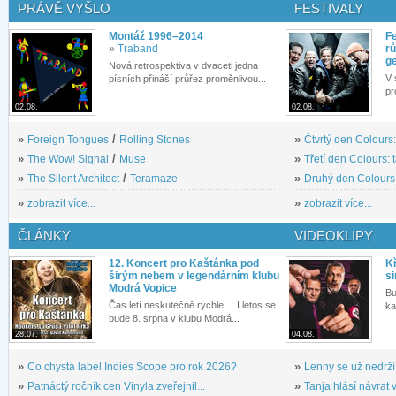
PRÁVĚ VYŠLO
FESTIVALY
Montáž 1996–2014
Fe
»
Traband
rů
g
Nová retrospektiva v dvaceti jedna
V 
písních přináší průřez proměnlivou...
pr
02.08.
02.08.
»
Foreign Tongues
/
Rolling Stones
»
Čtvrtý den Colours:
»
The Wow! Signal
/
Muse
»
Třetí den Colours: 
»
The Silent Architect
/
Teramaze
»
Druhý den Colours: 
»
zobrazit více...
»
zobrazit více...
ČLÁNKY
VIDEOKLIPY
12. Koncert pro Kaštánka pod
Kř
širým nebem v legendárním klubu
si
Modrá Vopice
Bu
Čas letí neskutečně rychle.... I letos se
ka
bude 8. srpna v klubu Modrá...
28.07.
04.08.
»
Co chystá label Indies Scope pro rok 2026?
»
Lenny se už nedrží
»
Patnáctý ročník cen Vinyla zveřejnil...
»
Tanja hlásí návrat v