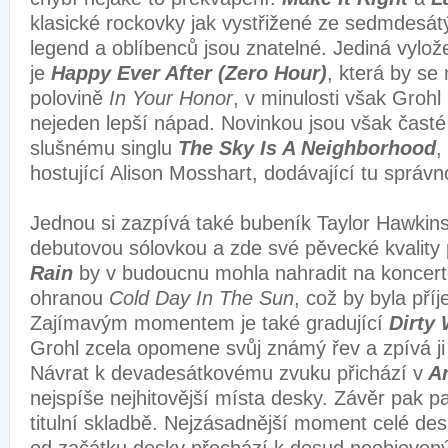
klasické rockovky jak vystřižené ze sedmdesátý
legend a oblíbenců jsou znatelné. Jediná vylož
je
Happy Ever After (Zero Hour)
, která by se
polovině
In Your Honor
, v minulosti však Grohl 
nejeden lepší nápad. Novinkou jsou však čast
slušnému singlu
The Sky Is A Neighborhood
,
hostující Alison Mosshart, dodávající tu správ
Jednou si zazpívá také bubeník Taylor Hawkins
debutovou sólovkou a zde své pěvecké kvality
Rain
by v budoucnu mohla nahradit na koncerte
ohranou
Cold Day In The Sun
, což by byla př
Zajímavým momentem je také gradující
Dirty 
Grohl zcela opomene svůj známý řev a zpívá ji 
Návrat k devadesátkovému zvuku přichází v
A
nejspíše nejhitovější místa desky. Závěr pak p
titulní skladbě. Nejzásadnější moment celé des