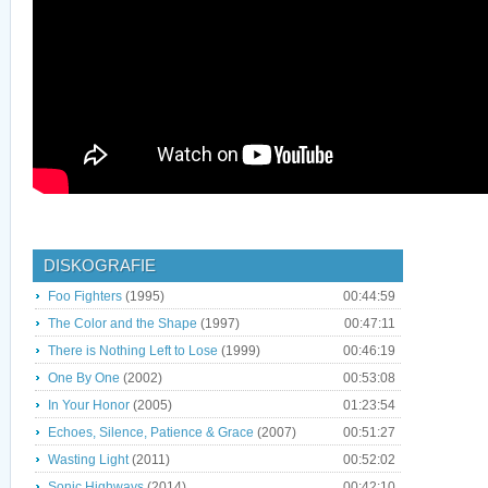
DISKOGRAFIE
Foo Fighters
(1995)
00:44:59
The Color and the Shape
(1997)
00:47:11
There is Nothing Left to Lose
(1999)
00:46:19
One By One
(2002)
00:53:08
In Your Honor
(2005)
01:23:54
Echoes, Silence, Patience & Grace
(2007)
00:51:27
Wasting Light
(2011)
00:52:02
Sonic Highways
(2014)
00:42:10