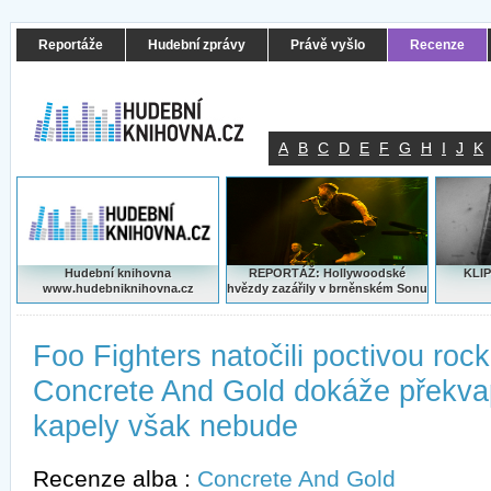
Reportáže
Hudební zprávy
Právě vyšlo
Recenze
A
B
C
D
E
F
G
H
I
J
K
Hudební knihovna
REPORTÁŽ: Hollywoodské
KLIP
www.hudebniknihovna.cz
hvězdy zazářily v brněnském Sonu
Foo Fighters natočili poctivou roc
Concrete And Gold dokáže překvap
kapely však nebude
Recenze alba :
Concrete And Gold