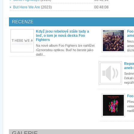
But Here We Are
(2023)
00:48:08
RECENZE
Když jsou rebelové stále tady a
Foo 
teď, o tom je nová deska Foo
ame
Fighters
Neza
Na nové album Foo Fighters lze nahlížet
amer
různorodou optikou. Buď ho berete jako
těcht
další...
Repor
aneb 
Sedmná
čekali
nejzáři
Foo
Přes
vete
nadš
GALERIE