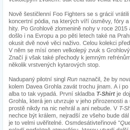
Nově šestičlenní Foo Fighters se s grácií vráti
koncertní pódia, na kterých víří úsměvy, fóry a
hity. Po Grohlově zlomenině nohy v roce 2015
došlo i na Evropu a po pěti letech také na Prah
okusit dvě nové věci naživo. Celou kolekci př
V něm se mísí onen velkolepý zvuk s Grohlový
Značí ji však také přechody k jemným refrén
několik vrstvených kytarových stop.
Nadupaný pilotní singl
Run
naznačil, že by nov
kolem Davea Grohla zavát trochu jinam. A i po
alba to tak vypadá. První skladba
T-Shirt
je d
Grohla, která jen utvrzuje v jeho přirozenosti a
prostě nikdy na nic nehrál a ani nebude. V
T-Sh
nechce být králem, nejradší ze všeho bude dál
je to velmi uvěřitelné. Osmdesátivteřinové "
Que