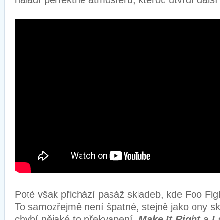
naladí perfektně atmosféru, kterou utvrdí dalš
Poté však přichází pasáž skladeb, kde Foo Fight
To samozřejmě není špatné, stejně jako ony s
chybí nějaké to překvapení.
Make It Right
a
L